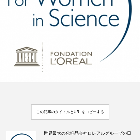
FEATURED
注目の企画
TAG LIST
タグ一覧
AI
B2B
BeautyTech
ChatGPT
Gemini
Instagram
SaaS
SNS
この記事のタイトルとURLをコピーする
TikTok
アスタキサンチン
アスレジャーコスメ
アレルギー
アロマ
世界最大の化粧品会社ロレアルグループの日