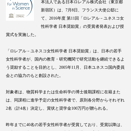
本法人である日本ロレアル株式会社（東京都
アンチエイジング
アンチソリチュード
新宿区）は、7月8日、フランス大使公邸に
て、2016年度 第11回「ロレアル－ユネスコ女
インタビュー
インナービューティー 冷え
性科学者 日本奨励賞」の受賞者発表および授
インナービューティーアワード2025受賞商品
賞式を実施した。
ウェアラブルデバイス
ウェルネス
「ロレアル－ユネスコ女性科学者 日本奨励賞」は、日本の若手
女性科学者が、国内の教育・研究機関で研究活動を継続できるよ
ウェルビーイング
エイジングケア
う奨励することを目的とし、2005年11月、日本ユネスコ国内委員
エクソソーム
オーガニック
オゾン
会との協力のもと創設された。
カウンセラー
カウンセリング
対象者は、物質科学または生命科学の博士後期課程に在籍また
は、同課程に進学予定の女性科学者で、原則各分野からそれぞれ
カカイオイル
ガジェット
キーワード
2名（計4名）決定し、賞状と奨学金100万円が贈られる。
クルエルティフリー
クレンジング
昨年までに40名の若手女性科学者が受賞しており、受賞以降は、