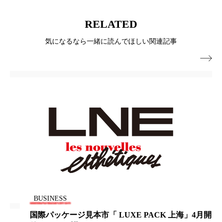
冷え性改善
加工アプリ
加工フィルター
RELATED
加工顔
労働環境
国内市場
国際市場
気になるなら一緒に読んでほしい関連記事
地政学リスク
外出控え
夜 スキンケア 香り

孤独
巡らせるケア
巡りケア
差別化
廃棄ロス
成分
技術経営
技術転用
抗酸化
抗酸化ケア
断食
新商品
日中関係
日焼け止め
時間制限食
東洋医学
梅雨
棚卸資産
汗ケア
BUSINESS
温活スキンケア
温活女子
温活習慣
国際パッケージ見本市「 LUXE PACK 上海」4月開