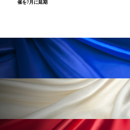
為替相場
熱中症対策
物流問題
催を7月に延期
特殊メイク
猛暑
生物模倣
用語辞典
男性美容
画像解析
発酵
睡眠
睡眠 美容 金木犀
睡眠美容
秋
秋 冷え
筋膜
精油
素髪ケア やり方
紫外線対策
美容
美容テック
美容と政治
美容ビジネス
美容医療
美容業界
美的感覚
美肌習慣
美脚習慣
老化
肌ケア
肌トラブル
肌バリア
肌荒れ防止
脳
自律神経