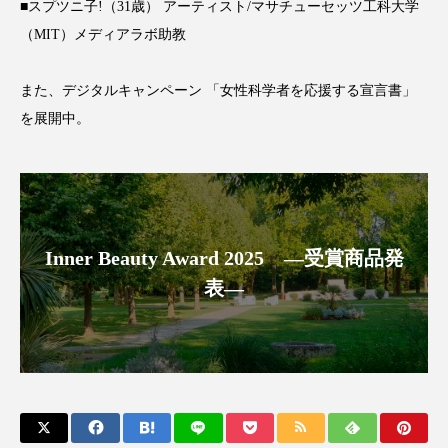
■スプツニ子!（31歳） アーティスト/マサチューセッツ工科大学
パーフェクト株式会社
バイオハッキング
（MIT）メディアラボ助教
バイオミメティクス
バイオミメティック
また、デジタルキャンペーン 「女性科学者を応援する宣言書」
バクチオール
バリア機能
ハロウィ
を展開中。
ハロウィン後スキンケア
ハロウィン翌日 肌リセット
ヒアルロン酸
Inner Beauty Award 2025 ―受賞商品発
ビジネスモデル
ビタミンC誘導体
ファシア
表―
ファスティング
フィトレチノール
プチ断食
ブルーオーシャン
フレグランス 冬
プロンプト
ヘアケア