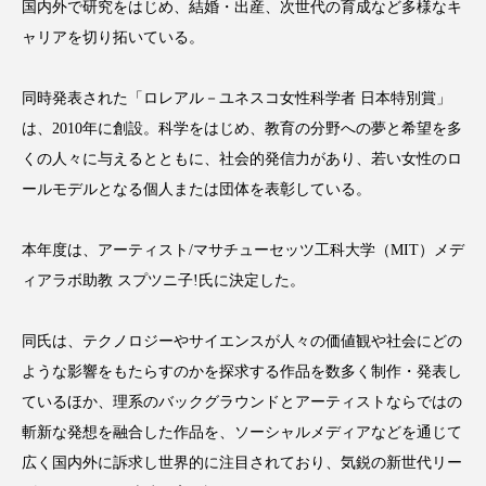
クローズアップ
ケーススタディ
国内外で研究をはじめ、結婚・出産、次世代の育成など多様なキ
ャリアを切り拓いている。
コグニティブヘルス
コスト削減
同時発表された「ロレアル－ユネスコ女性科学者 日本特別賞」
コネクテッド・ビューティ
コミュニケーション
は、2010年に創設。科学をはじめ、教育の分野への夢と希望を多
コルチゾール
サステナビリティ
くの人々に与えるとともに、社会的発信力があり、若い女性のロ
ールモデルとなる個人または団体を表彰している。
サステナブル美容
サプライチェーン
本年度は、アーティスト/マサチューセッツ工科大学（MIT）メデ
サプリ
サロンクレンジング
サロン戦略
ィアラボ助教 スプツニ子!氏に決定した。
サロン経営
サロン連略
シャネル
同氏は、テクノロジーやサイエンスが人々の価値観や社会にどの
スカルプ クレンジング 頻度
スカルプケア
ような影響をもたらすのかを探求する作品を数多く制作・発表し
ているほか、理系のバックグラウンドとアーティストならではの
スキンケア
スキンケア 習慣
斬新な発想を融合した作品を、ソーシャルメディアなどを通じて
広く国内外に訴求し世界的に注目されており、気鋭の新世代リー
スキンケアルーティン
ストレス
スパ