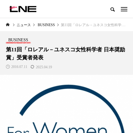
グローバルビューティ＆ヘルスケアビジネス誌
ニュース
BUSINESS
第11回「ロレアル－ユネスコ女性科学者 日本奨励賞」受賞者発表
NEW POST
カテゴリー毎の最新記事
BUSINESS
LIFESTYLE
BUSINESS
第11回「ロレアル－ユネスコ女性科学者 日本奨励
賞」受賞者発表
2016.07.11
2025.04.19
SNSの「加工顔」と美容医療｜AI
GWI調査から読み解く2030年の
」
がもたらす可能性とこれから
都市型スパ――身近なウェルネ
の次世代モデル
2026.07.13
2026.08.06