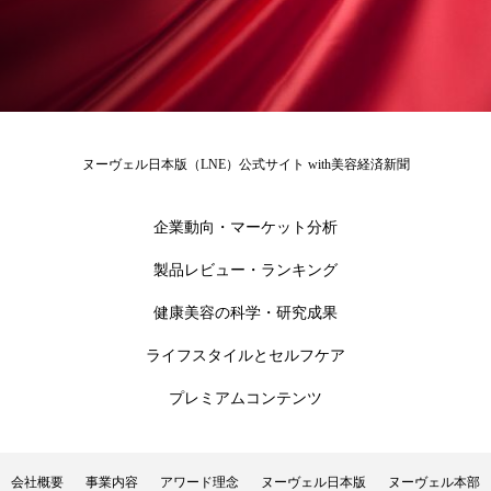
花王
血行促進
過剰在庫
都市型美容ウェルネス
酷暑
金木犀 スキンケア
金木犀 香り 効果
ヌーヴェル日本版（LNE）公式サイト with美容経済新聞
需要予測
頭皮 保湿 ミスト おすすめ
香り
企業動向・マーケット分析
香り メンタルケア
香りケア
製品レビュー・ランキング
香りの重ね使い
香料
香水 レイヤリング
健康美容の科学・研究成果
香水の持続
高市政権
高齢社会
ライフスタイルとセルフケア
プレミアムコンテンツ
髪 静電気 冬 対策
髪のバリア機能 とは
会社概要
事業内容
アワード理念
ヌーヴェル日本版
ヌーヴェル本部