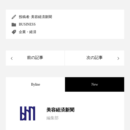
ペアトリートメント
ヘッドスパ
ヘルスケア
ヘルスビューティー
投稿者:
美容経済新聞
BUSINESS
ポジショニング
ボディケア
ホルモン
企業・経済
マーケティング
マイクロスパ
マネジメント
むくみ対策
むくみ改善
前の記事
次の記事
メンズスキンケア
メンタルケア
メンタルヘルス
ライフスタイル
Byline
New
リカバリー
リカバリーウェア
リサーチ
パーフェクト社の「AI美容」事例｜「死
2026.08.04
美容経済新聞
リナロール 効果
リラクゼーション
編集部
花王、化粧品事業で棚卸資産38%削減
2026.07.28
の谷」克服と酷暑を商機に変えるB2B
リラックス効果
レチナール
レチノール