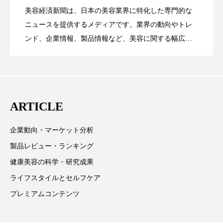
美容経済新聞は、日本の美容業界に特化した専門的な
ローカル
ロンジェビティ
下半身美容
【技術転用】ポーラの『顔画像解析AI』
2026.07.20
――AI需要予測で猛暑の欠品と過剰在庫
ニュースを提供するメディアです。業界の動向やトレ
SaaSモデル
ンド、企業情報、製品情報など、美容に関する幅広い
乾燥 対策 冬 スキンケア
乾燥対策
テーマを取り上げています。 編集部では、美容業界の
が猛暑の建設現場に選ばれる理由
を防ぐDX戦略
乾燥肌対策
他者との再接続
企業・経済
取材や情報収集、分析を行い、業界内外の最新情報を
主に美容業界関係者に向けて発信しています。私たち
価格改定
保湿
保湿と香り
保湿成分
は「キレイをふやす」を企業理念として信頼性の高い
ARTICLE
情報提供を通じて美容業界の発展に貢献すべく努力し
健康寿命
光老化
免疫 肌
ています。
企業動向・マーケット分析
冬 UVケア
冬 美容 習慣
製品レビュー・ランキング
冬 髪 ツヤ 出す 方法
冬 髪 乾燥 改善 方法
健康美容の科学・研究成果
ライフスタイルとセルフケア
冬スキンケア
冬の乾燥肌
冬の印象美
プレミアムコンテンツ
冬の準備
冬美容
冷え対策