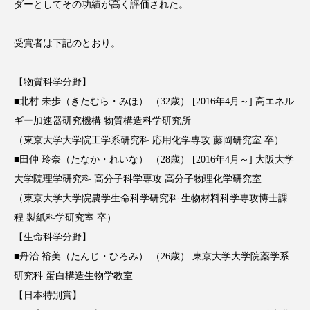
ダーとしてその功績が高く評価された。
スマートウォッチ
スマートパッチ
受賞者は下記のとおり。
スマートリング
セーフプレイス
セラミド
【物質科学分野】
セラミド保湿
セルフケア
■北村 未歩（きたむら・みほ） （32歳） [2016年4月～] 高エネル
ギー加速器研究機構 物質構造科学研究所
ソーシャルウェルネス
ソーシャルコマース
（東京大学大学院工学系研究科 応用化学専攻 藤岡研究室 卒）
タンパク質
ディープクレンジング
■田仲 玲奈（たなか・れいな） （28歳） [2016年4月～] 大阪大学
大学院理学研究科 高分子科学専攻 高分子物理化学研究室
デジタルデトックス
デトックス
（東京大学大学院農学生命科学研究科 生物材料科学専攻博士課
程 製紙科学研究室 卒）
ドライヤー 温度 髪 ダメージ
ナイアシンアミド
【生命科学分野】
ナイトプロテイン
ナイトルーティン 金木犀
■丹治 裕美（たんじ・ひろみ） （26歳） 東京大学大学院薬学系
研究科 蛋白構造生物学教室
パーソナライズ
バーチャルメイク
【日本特別賞】