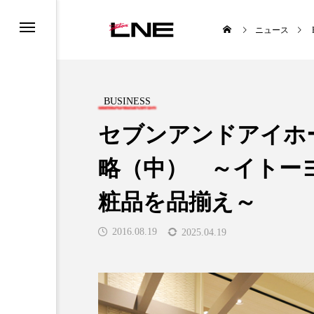
ニュース
BUSINESS
セブンアンドアイホ
略（中） ～イトー
UCTS
LIFESTYLE
粧品を品揃え～
2016.08.19
2025.04.19
