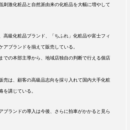
低刺激化粧品と自然派由来の化粧品を大幅に増やして
ー
加工顔
労働環境
国内市場
国際市場
香り
孤独
巡らせるケア
巡りケア
差別化
、高級化粧品ブランド、「ちふれ」化粧品や富士フィ
抗酸化
抗酸化ケア
断食
新商品
日中関係
ンケアブランドを揃えて販売している。
梅雨
棚卸資産
汗ケア
温活スキンケア
までの本部主導から、地域店独自の判断で行える個店
物流問題
特殊メイク
猛暑
生物模倣
用
眠
睡眠 美容 金木犀
睡眠美容
秋
秋 冷え
販売は、顧客の高級品志向を採り入れて国内大手化粧
略を講じている。
対策
美容
美容テック
美容と政治
美容ビジ
美肌習慣
美脚習慣
老化
肌ケア
肌トラブ
アブランドの導入は今後、さらに拍車がかかると見ら
律神経
花王
血行促進
過剰在庫
都市型美容