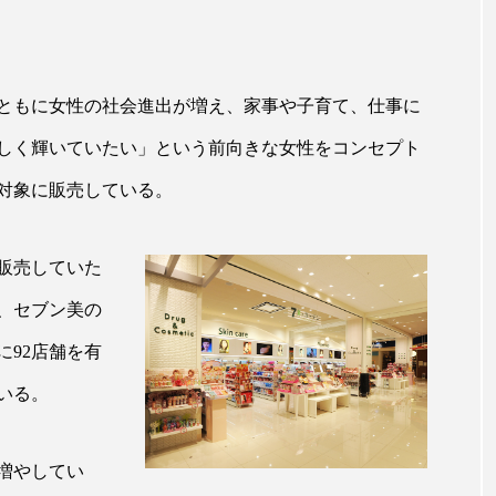
ハロウィン翌日 肌リセット
ヒアルロン酸
ビジネスモデ
フィトレチノール
プチ断食
ブルーオーシャン
ともに女性の社会進出が増え、家事や子育て、仕事に
ペアトリートメント
ヘッドスパ
ヘルスケア
ヘ
しく輝いていたい」という前向きな女性をコンセプト
ア
ホルモン
マーケティング
マイクロスパ
を対象に販売している。
メンズスキンケア
メンタルケア
メンタルヘルス
販売していた
ェア
リサーチ
リナロール 効果
リラクゼーション
、セブン美の
ローカル
ロンジェビティ
下半身美容
乾燥 
92店舗を有
他者との再接続
企業・経済
価格改定
保湿
いる。
免疫 肌
冬 UVケア
冬 美容 習慣
冬 髪 ツヤ 出す 
増やしてい
冬の印象美
冬の準備
冬美容
冷え対策