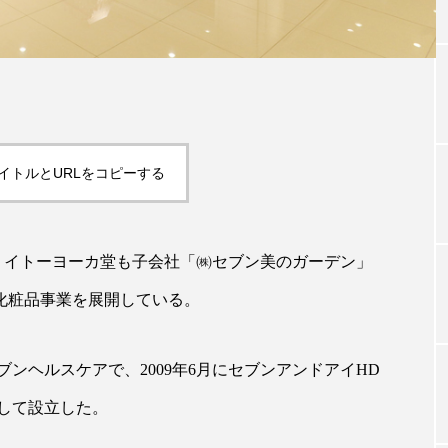
TAG LIST
タグ一覧
イトルとURLをコピーする
ChatGPT
Gemini
Instagram
SaaS
SN
うイトーヨーカ堂も子会社「㈱セブン美のガーデン」
ジャーコスメ
アレルギー
アロマ
アンチエイジン
化粧品事業を展開している。
ューティー 冷え
インナービューティーアワード2025受賞商品
ンヘルスケアで、2009年6月にセブンアンドアイHD
ング
エイジングケア
エクソソーム
オーガニック
して設立した。
ング
カカイオイル
ガジェット
キーワード