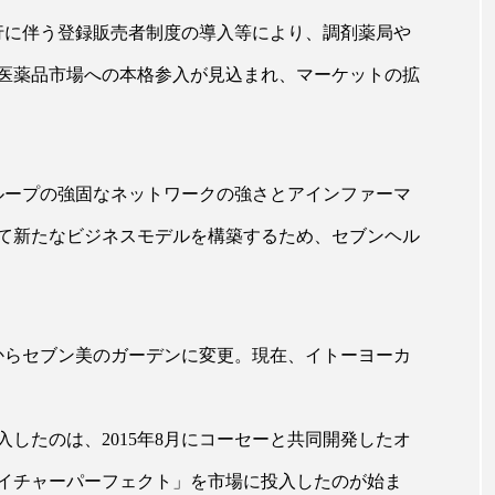
ップ
ケーススタディ
コグニティブヘルス
コスト
施行に伴う登録販売者制度の導入等により、調剤薬局や
コミュニケーション
コルチゾール
サステナビリティ
医薬品市場への本格参入が見込まれ、マーケットの拡
サロンクレンジング
サロン戦略
サロン経営
スカルプケア
スキンケア
スキンケア 習慣
ス
ループの強固なネットワークの強さとアインファーマ
マートウォッチ
スマートパッチ
スマートリング
セ
て新たなビジネスモデルを構築するため、セブンヘル
ソーシャルウェルネス
ソーシャルコマース
タン
ジタルデトックス
デトックス
ドライヤー 温度 髪 ダメー
アからセブン美のガーデンに変更。現在、イトーヨーカ
ルーティン 金木犀
パーソナライズ
バーチャルメイク
したのは、2015年8月にコーセーと共同開発したオ
ミメティクス
バイオミメティック
バクチオール
イチャーパーフェクト」を市場に投入したのが始ま