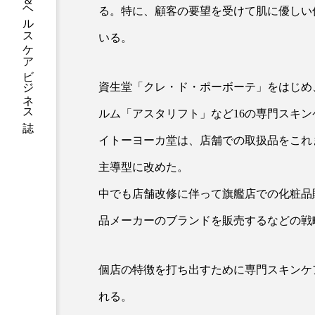
グローバルビューティ＆ヘルスケアビジネス誌
る。特に、顧客の要望を受けて肌に優しい
加工アプリ
加工フィルタ
いる。
外出控え
夜 スキンケア 
資生堂「クレ・ド・ポーボーテ」をはじめ
技術経営
技術転用
ルム「アスタリフト」など16の専門スキ
時間制限食
東洋医学
イトーヨーカ堂は、店舗での取扱品をこれ
為替相場
熱中症対策
主導型に改めた。
画像解析
発酵
睡
中でも店舗改修に伴って旗艦店での化粧品
品メーカーのブランドを販売するなどの戦
素髪ケア やり方
紫外線
美容業界
美的感覚
個店の特徴を打ち出すために専門スキンケ
肌荒れ防止
脳
自
れる。