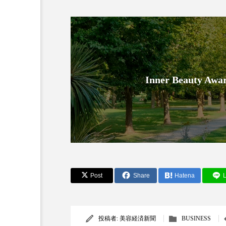
金木犀 スキンケア
金木犀
香りケア
香りの重ね使い
髪 静電気 冬 対策
髪のバ
Inner Beauty
Post
Share
Hatena
L
投稿者:
美容経済新聞
BUSINESS