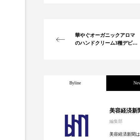
華やぐオーガニックアロマ
のハンドクリーム3種デビュ
ー
Byline
Ne
2026.08.04
パーフェクト社の「AI
美容経済新
編集部
2026.07.28
花王、化粧品事業で棚卸
SaaSモデル
美容経済新聞は