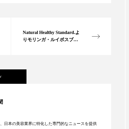
Natural Healthy Standard.よ
りモリンガ・ルイボスブレ
ンドティーが新登場
w
美容」事例｜「死の谷」克服と酷暑を商機に変えるB2B
聞
資産38%削減――AI需要予測で猛暑の欠品と過剰在庫
、日本の美容業界に特化した専門的なニュースを提供