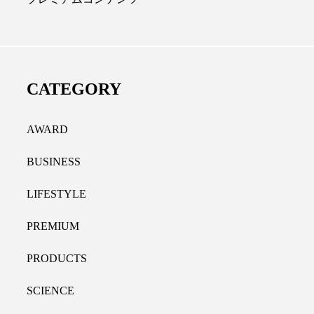
ディカルクリニック｜本郷
レチノール代替成分と
長：内科と循環器専門医の知
オールやレチナールなど
り拓く、再生医療と統合医
果と活用法
CATEGORY
たな価値
2026.07.30
.04.28
AWARD
BUSINESS
LIFESTYLE
PREMIUM
PRODUCTS
SCIENCE