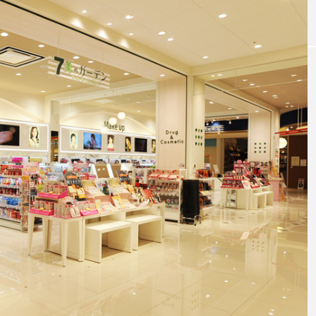
｜AI
GWI調査から読み解く2030年の都
青山メ
ら
市型スパ――身近なウェルネスの
玲 院
次世代モデル
見が切
療の新
2026.08.06
2026
FEATURED
注目の企画