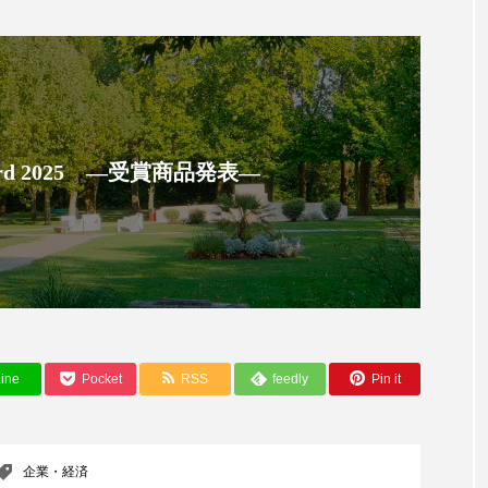
 香り 効果
需要予測
頭皮 保湿 ミスト おすすめ
香料
香水 レイヤリング
香水の持続
高市
リア機能 とは
 Award 2025 ―受賞商品発表―
ine
Pocket
RSS
feedly
Pin it
企業・経済