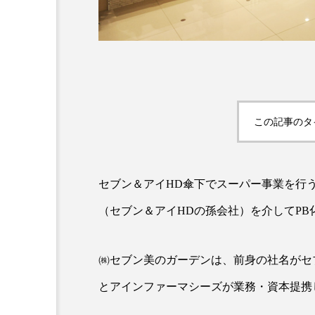
この記事のタ
AI
B2B
BeautyTech
セブン＆アイHD傘下でスーパー事業を行
アスタキサンチン
アスレ
（セブン＆アイHDの孫会社）を介してPB
インタビュー
インナービ
㈱セブン美のガーデンは、前身の社名がセブ
ウェルネス
ウェルビーイ
とアインファーマシーズが業務・資本提携
カウンセラー
カウンセリ