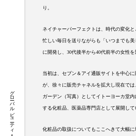
ハロウィン後スキンケア
り。
ファシア
ファスティング
ネイチャーパーフェクトは、時代の変化と
プロンプト
ヘアケア
忙しい毎日を送りながらも「いつまでも美
ポジショニング
ボディケ
に開発し、30代後半から40代前半の女性
むくみ対策
むくみ改善
当初は、セブン＆アイ通販サイトを中心に
リカバリー
リカバリーウ
が、徐々に販売チャネルを拡大し現在では
レチナール
レチノール
ガーデン（写真）としてイトーヨーカ堂内に
乾燥対策
乾燥肌対策
する化粧品、医薬品専門店として展開して
健康寿命
光老化
化粧品の取扱についてもここへきて大幅に
冬スキンケア
冬の乾燥肌