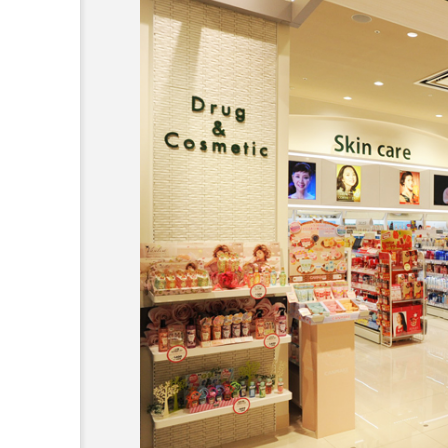
超が「ながら美容」を実
SNSの「加工顔」と美容医療
を有効に使いたい」が9
がもたらす可能性とこれか
2026.07.13
9