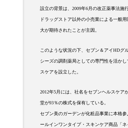
クレンジング
クローズア
設立の背景は、2009年6月の改正薬事法
コネクテッド・ビューティ
ドラッグストア以外の小売業による一般用
大が期待されたことが主因。
サプライチェーン
サプリ
スカルプ クレンジング 頻度
このような状況の下、セブン＆アイHDグ
ストレス
スパ
ス
シーズの調剤薬局としての専門性を活かし
スケアを設立した。
セラミド保湿
セルフケア
ディープクレンジング
デ
2012年5月には、社名をセブンヘルスケ
ナイトプロテイン
ナイト
堂が93％の株式を保有している。
セブン美のガーデンが化粧品事業に本格参入
バイオハッキング
バイオ
ールインワンタイプ・スキンケア商品「ネ