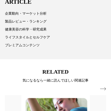
為替相場
熱中症対策
物流問題
ARTICLE
情報提供を通じて美容業界の発展に貢献すべく努力し
ています。
特殊メイク
猛暑
生物模倣
用語辞典
企業動向・マーケット分析
製品レビュー・ランキング
男性美容
画像解析
発酵
睡眠
健康美容の科学・研究成果
睡眠 美容 金木犀
睡眠美容
秋
ライフスタイルとセルフケア
プレミアムコンテンツ
秋 冷え
筋膜
精油
素髪ケア やり方
紫外線対策
美容
美容テック
RELATED
美容と政治
美容ビジネス
美容医療
気になるなら一緒に読んでほしい関連記事
美容業界
美的感覚
美肌習慣

美脚習慣
老化
肌ケア
肌トラブル
肌バリア
肌荒れ防止
脳
自律神経