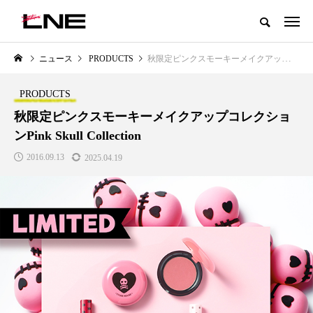
グローバルビューティ＆ヘルスケアビジネス誌
ニュース
PRODUCTS
秋限定ピンクスモーキーメイクアップコレクションPink Skull Collection
NEW POST
カテゴリー毎の最新記事
PRODUCTS
LIFESTYLE
BUSINESS
秋限定ピンクスモーキーメイクアップコレクショ
ンPink Skull Collection
2016.09.13
2025.04.19
SNSの「加工顔」と美容医療｜AI
GWI調査から読み解く2030年の
」
がもたらす可能性とこれから
都市型スパ――身近なウェルネ
の次世代モデル
2026.07.13
2026.08.06