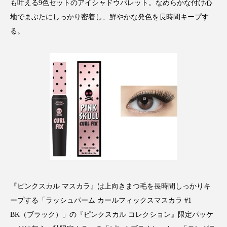
も叶える9色セットのアイシャドウパレット。なめらかな付け心
スマートウォッチ
スマートパッチ
地でまぶたにしっかり密着し、鮮やかな発色を長時間キープす
る。
スマートリング
セーフプレイス
セラミド
セラミド保湿
セルフケア
ソーシャルウェルネス
ソーシャルコマース
タンパク質
ディープクレンジング
デジタルデトックス
デトックス
ドライヤー 温度 髪 ダメージ
ナイアシンアミド
『ピンクスカル マスカラ』は上向きまつ毛を長時間しっかりキ
ナイトプロテイン
ナイトルーティン 金木犀
ープする「ラッシュパーム カールフィックスマスカラ #1
パーソナライズ
バーチャルメイク
BK（ブラック）」の『ピンクスカル コレクション』限定パッケ