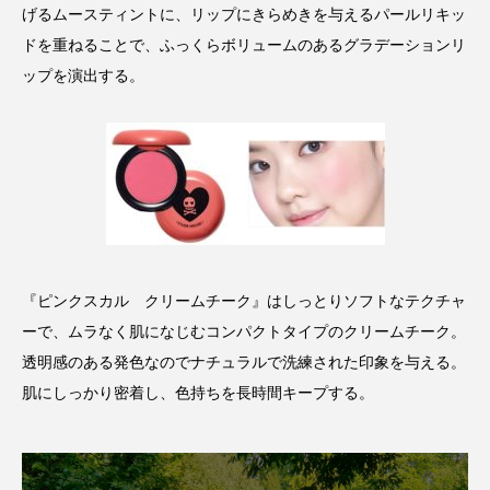
ペアトリートメント
ヘッドスパ
げるムースティントに、リップにきらめきを与えるパールリキッ
ドを重ねることで、ふっくらボリュームのあるグラデーションリ
ヘルスケア
ヘルスビューティー
ップを演出する。
ポジショニング
ボディケア
ホルモン
マーケティング
マイクロスパ
マネジメント
むくみ対策
むくみ改善
メンズスキンケア
メンタルケア
『ピンクスカル クリームチーク』はしっとりソフトなテクチャ
メンタルヘルス
ライフスタイル
ーで、ムラなく肌になじむコンパクトタイプのクリームチーク。
透明感のある発色なのでナチュラルで洗練された印象を与える。
リカバリー
リカバリーウェア
リサーチ
肌にしっかり密着し、色持ちを長時間キープする。
リナロール 効果
リラクゼーション
リラックス効果
レチナール
レチノール