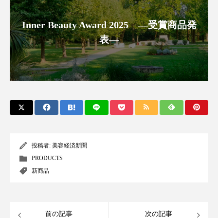
ローカル
ロンジェビティ
下半身美容
Inner Beauty Award 2025 ―受賞商品発
表―
乾燥 対策 冬 スキンケア
乾燥対策
乾燥肌対策
他者との再接続
企業・経済
価格改定
保湿
保湿と香り
保湿成分
健康寿命
光老化
免疫 肌
冬 UVケア
冬 美容 習慣
投稿者:
美容経済新聞
冬 髪 ツヤ 出す 方法
冬 髪 乾燥 改善 方法
PRODUCTS
新商品
冬スキンケア
冬の乾燥肌
冬の印象美
冬の準備
冬美容
冷え対策
前の記事
次の記事