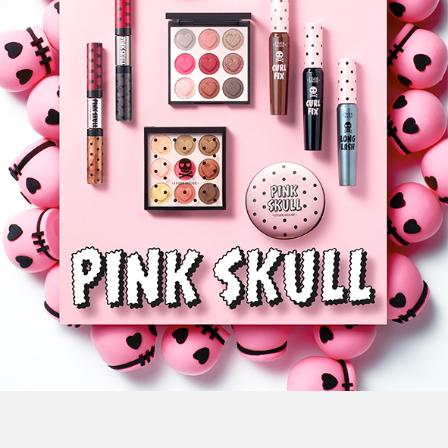
FEATURED
注目の企画
TAG LIST
タグ一覧
AI
B2B
BeautyTech
ChatGPT
Gemini
Instagram
SaaS
SNS
TikTok
アスタキサンチン
アスレジャーコスメ
アレルギー
アロマ