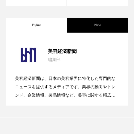
冷え性改善
加工アプリ
加工フィルター
加工顔
労働環境
国内市場
国際市場
Byline
New
地政学リスク
外出控え
夜 スキンケア 香り
パーフェクト社の「AI美容」事例｜「死
2026.08.04
孤独
巡らせるケア
巡りケア
差別化
美容経済新聞
編集部
廃棄ロス
成分
技術経営
技術転用
花王、化粧品事業で棚卸資産38%削減
2026.07.28
の谷」克服と酷暑を商機に変えるB2B
抗酸化
抗酸化ケア
断食
新商品
美容経済新聞は、日本の美容業界に特化した専門的な
【技術転用】ポーラの『顔画像解析AI』
2026.07.20
――AI需要予測で猛暑の欠品と過剰在庫
ニュースを提供するメディアです。業界の動向やトレ
SaaSモデル
日中関係
日焼け止め
時間制限食
ンド、企業情報、製品情報など、美容に関する幅広い
テーマを取り上げています。 編集部では、美容業界の
東洋医学
梅雨
棚卸資産
汗ケア
が猛暑の建設現場に選ばれる理由
を防ぐDX戦略
取材や情報収集、分析を行い、業界内外の最新情報を
温活スキンケア
温活女子
温活習慣
主に美容業界関係者に向けて発信しています。私たち
は「キレイをふやす」を企業理念として信頼性の高い