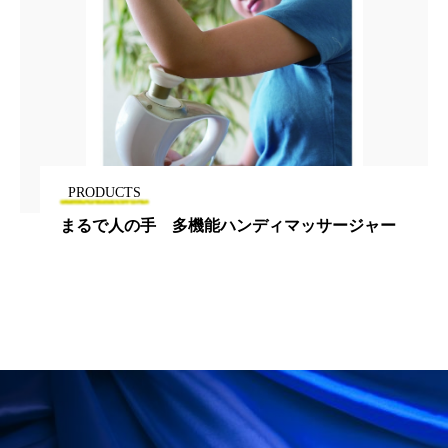
花王
血行促進
過剰在庫
都市型美容ウェルネス
酷暑
金木犀 スキンケア
金木犀 香り 効果
需要予測
頭皮 保湿 ミスト おすすめ
香り
PRODUCTS
まるで人の手 多機能ハンディマッサージャー
香り メンタルケア
香りケア
香りの重ね使い
香料
香水 レイヤリング
香水の持続
高市政権
高齢社会
髪 静電気 冬 対策
髪のバリア機能 とは