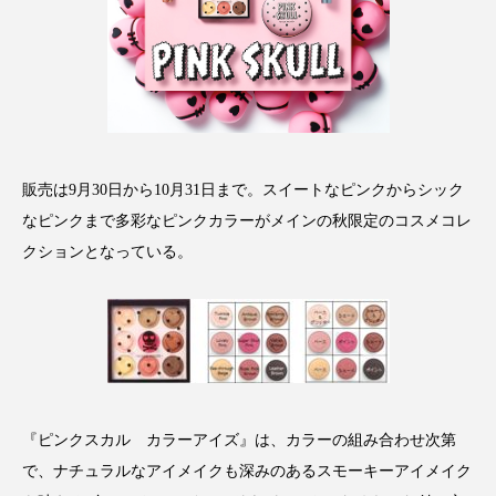
クローズアップ
ケーススタディ
コグニティブヘルス
コスト削減
コネクテッド・ビューティ
コミュニケーション
コルチゾール
サステナビリティ
販売は9月30日から10月31日まで。スイートなピンクからシック
サステナブル美容
サプライチェーン
なピンクまで多彩なピンクカラーがメインの秋限定のコスメコレ
クションとなっている。
サプリ
サロンクレンジング
サロン戦略
サロン経営
サロン連略
シャネル
スカルプ クレンジング 頻度
スカルプケア
スキンケア
スキンケア 習慣
『ピンクスカル カラーアイズ』は、カラーの組み合わせ次第
で、ナチュラルなアイメイクも深みのあるスモーキーアイメイク
スキンケアルーティン
ストレス
スパ