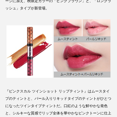
ージに加え、秋限定カラーの「ピンクブラウン」と、「ロングラ
パーフェクト株式会社
バイオハッキング
ッシュ」タイプが新登場。
バイオミメティクス
バイオミメティック
バクチオール
バリア機能
ハロウィ
ハロウィン後スキンケア
ハロウィン翌日 肌リセット
ヒアルロン酸
ビジネスモデル
ビタミンC誘導体
ファシア
ファスティング
フィトレチノール
『ピンクスカル ツインショット リップティント』はムースタイ
プチ断食
ブルーオーシャン
プのティントと、パール入りリキッドタイプのティントがひとつ
フレグランス 冬
プロンプト
ヘアケア
になったツインタイプティントだ。口紅のような鮮やかな発色
と、シルキーな質感でリップ全体を華やかなピンクトーンに仕上