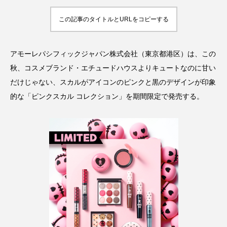
アンチエイジング
アンチソリチュード
この記事のタイトルとURLをコピーする
インタビュー
インナービューティー 冷え
アモーレパシフィックジャパン株式会社（東京都港区）は、この
インナービューティーアワード2025受賞商品
秋、コスメブランド・エチュードハウスよりキュートなのに甘い
ウェアラブルデバイス
ウェルネス
だけじゃない、スカルがアイコンのピンクと黒のデザインが印象
的な「ピンクスカル コレクション」を期間限定で発売する。
ウェルビーイング
エイジングケア
エクソソーム
オーガニック
オゾン
カウンセラー
カウンセリング
カカイオイル
ガジェット
キーワード
クルエルティフリー
クレンジング