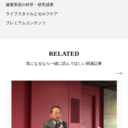
ペアトリートメント
ヘッドスパ
健康美容の科学・研究成果
ライフスタイルとセルフケア
ヘルスケア
ヘルスビューティー
プレミアムコンテンツ
ポジショニング
ボディケア
ホルモン
マーケティング
マイクロスパ
RELATED
マネジメント
むくみ対策
むくみ改善
気になるなら一緒に読んでほしい関連記事
メンズスキンケア
メンタルケア

メンタルヘルス
ライフスタイル
リカバリー
リカバリーウェア
リサーチ
リナロール 効果
リラクゼーション
リラックス効果
レチナール
レチノール