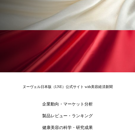
冷え性改善
加工アプリ
加工フィルター
加工顔
労働環境
国内市場
国際市場
地政学リスク
外出控え
夜 スキンケア 香り
孤独
巡らせるケア
巡りケア
差別化
廃棄ロス
成分
技術経営
技術転用
抗酸化
抗酸化ケア
断食
新商品
ヌーヴェル日本版（LNE）公式サイト with美容経済新聞
日中関係
日焼け止め
時間制限食
企業動向・マーケット分析
東洋医学
梅雨
棚卸資産
汗ケア
製品レビュー・ランキング
温活スキンケア
温活女子
温活習慣
健康美容の科学・研究成果