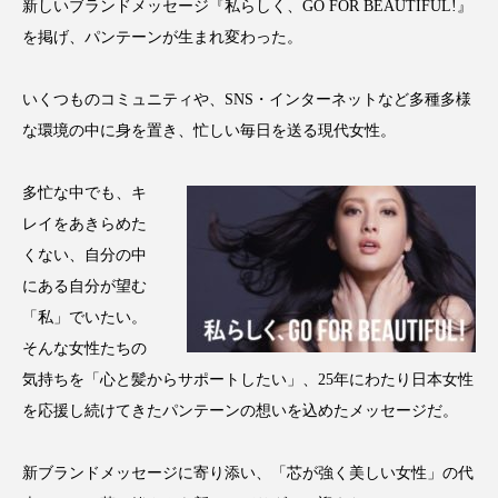
新しいブランドメッセージ『私らしく、GO FOR BEAUTIFUL!』
アンチエイジング
アンチソリチュード
を掲げ、パンテーンが生まれ変わった。
インタビュー
インナービューティー 冷え
いくつものコミュニティや、SNS・インターネットなど多種多様
インナービューティーアワード2025受賞商品
な環境の中に身を置き、忙しい毎日を送る現代女性。
ウェアラブルデバイス
ウェルネス
多忙な中でも、キ
レイをあきらめた
ウェルビーイング
エイジングケア
くない、自分の中
エクソソーム
オーガニック
オゾン
にある自分が望む
「私」でいたい。
カウンセラー
カウンセリング
そんな女性たちの
気持ちを「心と髪からサポートしたい」、25年にわたり日本女性
カカイオイル
ガジェット
キーワード
を応援し続けてきたパンテーンの想いを込めたメッセージだ。
クルエルティフリー
クレンジング
新ブランドメッセージに寄り添い、「芯が強く美しい女性」の代