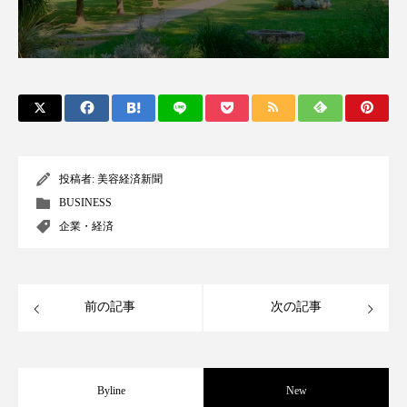
スマートウォッチ
スマートパッチ
スマートリング
セーフプレイス
セラミド
セラミド保湿
セルフケア
ソーシャルウェルネス
ソーシャルコマース
投稿者:
美容経済新聞
BUSINESS
タンパク質
ディープクレンジング
企業・経済
デジタルデトックス
デトックス
ドライヤー 温度 髪 ダメージ
ナイアシンアミド
前の記事
次の記事
ナイトプロテイン
ナイトルーティン 金木犀
パーソナライズ
バーチャルメイク
Byline
New