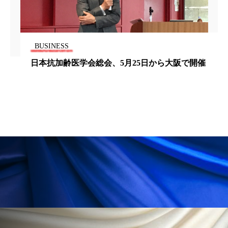
ローカル
ロンジェビティ
下半身美容
乾燥 対策 冬 スキンケア
乾燥対策
BUSINESS
日本抗加齢医学会総会、5月25日から大阪で開催
乾燥肌対策
他者との再接続
企業・経済
価格改定
保湿
保湿と香り
保湿成分
健康寿命
光老化
免疫 肌
冬 UVケア
冬 美容 習慣
冬 髪 ツヤ 出す 方法
冬 髪 乾燥 改善 方法
冬スキンケア
冬の乾燥肌
冬の印象美
冬の準備
冬美容
冷え対策