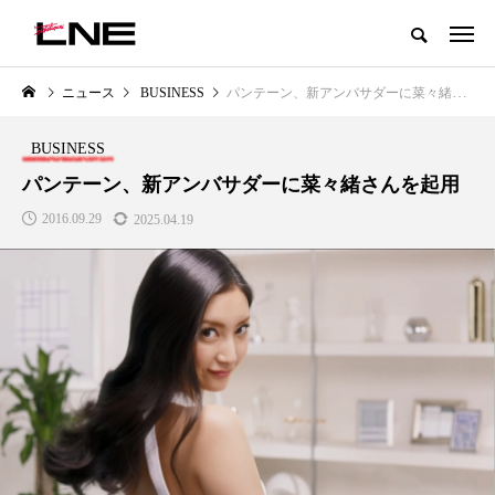
グローバルビューティ＆ヘルスケアビジネス誌
ニュース
BUSINESS
パンテーン、新アンバサダーに菜々緒さんを起用
NEW POST
カテゴリー毎の最新記事
BUSINESS
LIFESTYLE
BUSINESS
パンテーン、新アンバサダーに菜々緒さんを起用
2016.09.29
2025.04.19
SNSの「加工顔」と美容医療｜AI
GWI調査から読み解く2030年の
」
がもたらす可能性とこれから
都市型スパ――身近なウェルネ
の次世代モデル
2026.07.13
2026.08.06