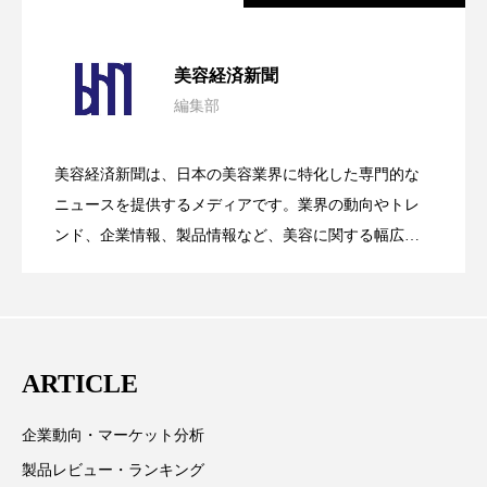
パーフェクト株式会社
バイオハッキング
パーフェクト社の「AI美容」事例｜「死
2026.08.04
バイオミメティクス
バイオミメティック
美容経済新聞
編集部
バクチオール
バリア機能
ハロウィ
花王、化粧品事業で棚卸資産38%削減
2026.07.28
の谷」克服と酷暑を商機に変えるB2B
美容経済新聞は、日本の美容業界に特化した専門的な
ハロウィン後スキンケア
【技術転用】ポーラの『顔画像解析AI』
2026.07.20
――AI需要予測で猛暑の欠品と過剰在庫
ニュースを提供するメディアです。業界の動向やトレ
SaaSモデル
ハロウィン翌日 肌リセット
ヒアルロン酸
ンド、企業情報、製品情報など、美容に関する幅広い
テーマを取り上げています。 編集部では、美容業界の
が猛暑の建設現場に選ばれる理由
ビジネスモデル
ビタミンC誘導体
ファシア
を防ぐDX戦略
取材や情報収集、分析を行い、業界内外の最新情報を
主に美容業界関係者に向けて発信しています。私たち
ファスティング
フィトレチノール
は「キレイをふやす」を企業理念として信頼性の高い
ARTICLE
プチ断食
ブルーオーシャン
情報提供を通じて美容業界の発展に貢献すべく努力し
ています。
企業動向・マーケット分析
フレグランス 冬
プロンプト
ヘアケア
製品レビュー・ランキング