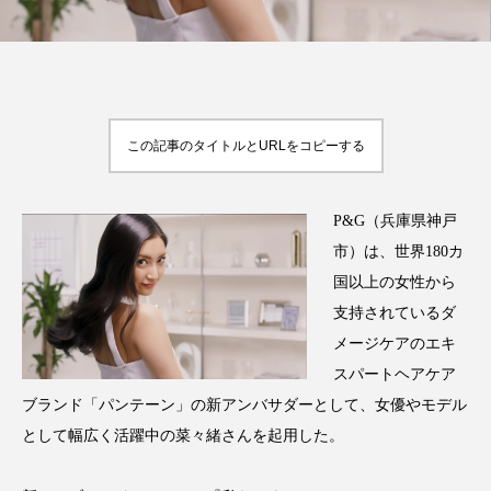
FEATURED
注目の企画
この記事のタイトルとURLをコピーする
P&G（兵庫県神戸
TAG LIST
タグ一覧
市）は、世界180カ
国以上の女性から
AI
B2B
BeautyTech
ChatGPT
支持されているダ
メージケアのエキ
Gemini
Instagram
SaaS
SNS
スパートヘアケア
TikTok
アスタキサンチン
ブランド「パンテーン」の新アンバサダーとして、女優やモデル
として幅広く活躍中の菜々緒さんを起用した。
アスレジャーコスメ
アレルギー
アロマ