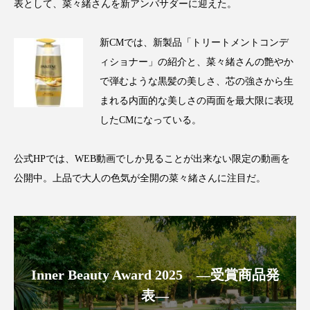
クローズアップ
ケーススタディ
表として、菜々緒さんを新アンバサダーに迎えた。
コグニティブヘルス
コスト削減
新CMでは、新製品「トリートメントコンデ
ィショナー」の紹介と、菜々緒さんの艶やか
コネクテッド・ビューティ
コミュニケーション
で弾むような黒髪の美しさ、芯の強さから生
コルチゾール
サステナビリティ
まれる内面的な美しさの両面を最大限に表現
したCMになっている。
サステナブル美容
サプライチェーン
公式HPでは、WEB動画でしか見ることが出来ない限定の動画を
サプリ
サロンクレンジング
サロン戦略
公開中。上品で大人の色気が全開の菜々緒さんに注目だ。
サロン経営
サロン連略
シャネル
スカルプ クレンジング 頻度
スカルプケア
スキンケア
スキンケア 習慣
Inner Beauty Award 2025 ―受賞商品発
表―
スキンケアルーティン
ストレス
スパ