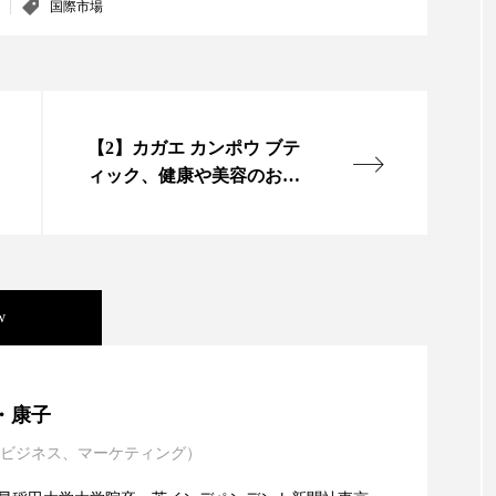
ハロウィン翌日 肌リセット
ヒアルロン酸
ビジネスモデ
国際市場
フィトレチノール
プチ断食
ブルーオーシャン
ペアトリートメント
ヘッドスパ
ヘルスケア
ヘ
【2】カガエ カンポウ ブテ
ア
ホルモン
マーケティング
マイクロスパ
ィック、健康や美容のお悩
みを漢方で解決（上）
メンズスキンケア
メンタルケア
メンタルヘルス
ェア
リサーチ
リナロール 効果
リラクゼーション
w
ローカル
ロンジェビティ
下半身美容
乾燥 
他者との再接続
企業・経済
価格改定
保湿
年展望：P&G・LVMH・ロレアルの戦略と日本企業の課
・康子
免疫 肌
冬 UVケア
冬 美容 習慣
冬 髪 ツヤ 出す 
ビジネス、マーケティング）
イエンスグラント」の第16回受賞者決定
冬の印象美
冬の準備
冬美容
冷え対策