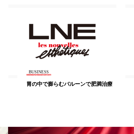
香り
香り メンタルケア
政権
高齢社会
BUSINESS
バルーンで肥満治療
週1回の揚げ物で死亡率