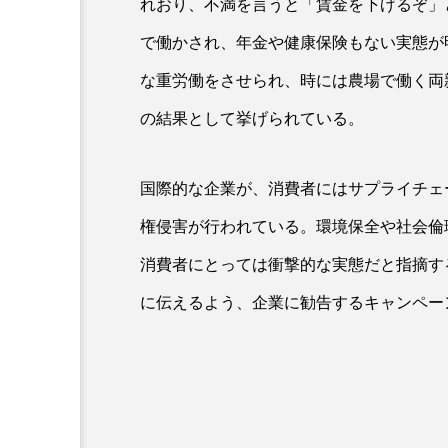
れおり、不満を言うと「賃金を下げるぞ」と
で働かされ、年金や健康保険もない実態が
な重労働をさせられ、時には農場で働く両
の結果として挙げられている。
国際的な企業が、消費者にはサプライチェ
権侵害が行われている。環境保全や社会倫
AI
B2B
BeautyTech
消費者にとっては衝撃的な実態だと指摘す
アスタキサンチン
アスレ
に伝えるよう、企業に勧告するキャンペー
インタビュー
インナービ
ウェルネス
ウェルビーイ
カウンセラー
カウンセリ