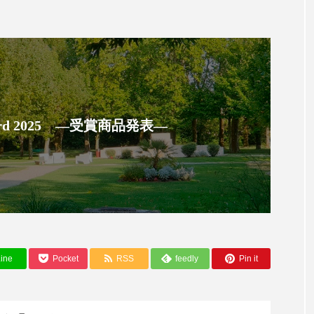
ップ
ケーススタディ
コグニティブヘルス
コスト
コミュニケーション
コルチゾール
サステナビリティ
サロンクレンジング
サロン戦略
サロン経営
スカルプケア
スキンケア
スキンケア 習慣
ス
 Award 2025 ―受賞商品発表―
マートウォッチ
スマートパッチ
スマートリング
セ
ソーシャルウェルネス
ソーシャルコマース
タン
ジタルデトックス
デトックス
ドライヤー 温度 髪 ダメー
ルーティン 金木犀
パーソナライズ
バーチャルメイク
ine
Pocket
RSS
feedly
Pin it
ミメティクス
バイオミメティック
バクチオール