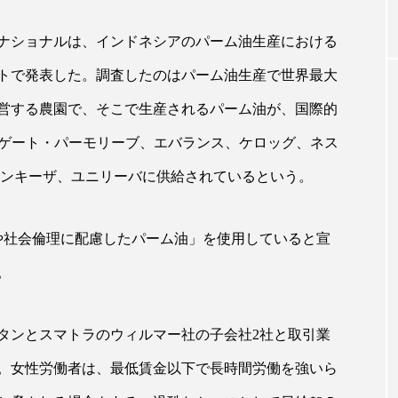
ナショナルは、インドネシアのパーム油生産における
｜AI
GWI調査から読み解く2030年の都
青山メ
イトで発表した。調査したのはパーム油生産で世界最大
ら
市型スパ――身近なウェルネスの
玲 院
次世代モデル
見が切
営する農園で、そこで生産されるパーム油が、国際的
療の新
2026.08.06
2026
コルゲート・パーモリーブ、エバランス、ケロッグ、ネス
ベンキーザ、ユニリーバに供給されているという。
や社会倫理に配慮したパーム油」を使用していると宣
FEATURED
。
注目の企画
タンとスマトラのウィルマー社の子会社2社と取引業
た。女性労働者は、最低賃金以下で長時間労働を強いら