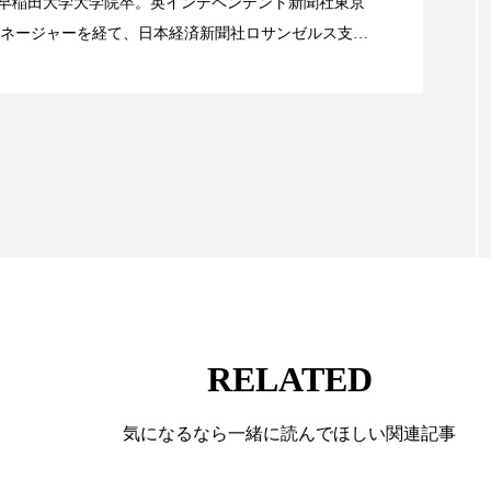
alery／早稲田大学大学院卒。英インデペンデント新聞社東京
ネージャーを経て、日本経済新聞社ロサンゼルス支局
ー
加工顔
労働環境
国内市場
国際市場
業アミリス、CEO退任と世界的な人員削除を発表
流通、産業分野を専門に記者経験を積む。本紙では主
香り
孤独
巡らせるケア
巡りケア
差別化
海外メーカー、ブランドの動向、海外市場の動向、新
ルなどを担当。現在はロンドンに在住
抗酸化
抗酸化ケア
断食
新商品
日中関係
梅雨
棚卸資産
汗ケア
温活スキンケア
物流問題
特殊メイク
猛暑
生物模倣
用
眠
睡眠 美容 金木犀
睡眠美容
秋
秋 冷え
対策
美容
美容テック
美容と政治
美容ビジ
RELATED
美肌習慣
美脚習慣
老化
肌ケア
肌トラブ
気になるなら一緒に読んでほしい関連記事
律神経
花王
血行促進
過剰在庫
都市型美容