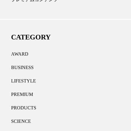
ディカルクリニック｜本郷
レチノール代替成分と
長：内科と循環器専門医の知
オールやレチナールなど
り拓く、再生医療と統合医
果と活用法
CATEGORY
たな価値
2026.07.30
.04.28
AWARD
BUSINESS
LIFESTYLE
PREMIUM
PRODUCTS
SCIENCE