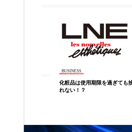
金木犀 スキンケア
金木犀
香りケア
香りの重ね使い
髪 静電気 冬 対策
髪のバ
USINESS
BUSINESS
粧品は使用期限を過ぎても捨てら
サウジア
ない！？
場の予測