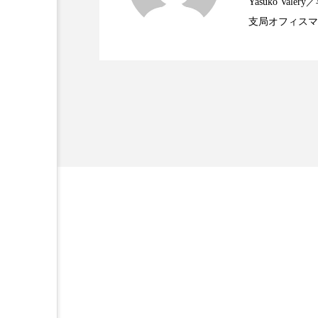
Yasuko V
支局オフィスマ
加工アプリ
加工フィルタ
2023.06.29
米バイオテクノロジー企
で米国西海岸の
外出控え
夜 スキンケア 
に、米国欧州の
規ビジネスモデ
技術経営
技術転用
時間制限食
東洋医学
為替相場
熱中症対策
画像解析
発酵
睡
素髪ケア やり方
紫外線
美容業界
美的感覚
肌荒れ防止
脳
自