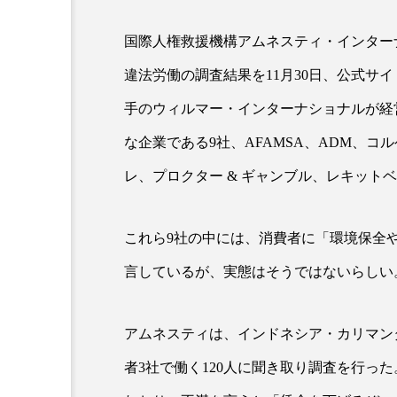
国際人権救援機構アムネスティ・インター
超が「ながら美容」を実
SNSの「加工顔」と美容医療
違法労働の調査結果を11月30日、公式サ
を有効に使いたい」が9
がもたらす可能性とこれか
2026.07.13
手のウィルマー・インターナショナルが経
9
な企業である9社、AFAMSA、ADM、
レ、プロクター & ギャンブル、レキット
これら9社の中には、消費者に「環境保全
言しているが、実態はそうではないらしい
アムネスティは、インドネシア・カリマン
者3社で働く120人に聞き取り調査を行っ