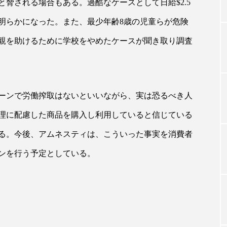
脅される場合もある。過酷なケースとして日給$2.5
明らかになった。また、最少年齢8歳の児童らが危険
TAG LIST
親を助けるために学校をやめたケースが聞き取り調査
タグ一覧
ーンで労働搾取はないといいながら、実は恐るべき人
理に配慮した商品を購入し利用していると信じている
ChatGPT
Gemini
Instagram
SaaS
SN
る。今後、アムネスティは、こういった事実を消費者
ジャーコスメ
アレルギー
アロマ
アンチエイジン
ンを行う予定としている。
ューティー 冷え
インナービューティーアワード2025受賞商品
ング
エイジングケア
エクソソーム
オーガニック
ング
カカイオイル
ガジェット
キーワード