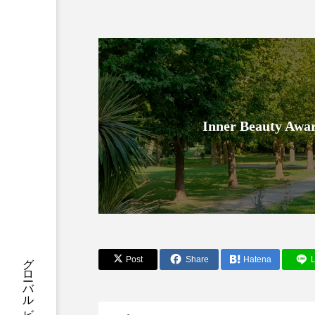
クレンジング
クローズア
コネクテッド・ビューティ
サプライチェーン
サプリ
スカルプ クレンジング 頻度
Inner Beauty
ストレス
スパ
ス
セラミド保湿
セルフケア
ディープクレンジング
デ
ナイトプロテイン
ナイト
Post
Share
Hatena
L
バイオハッキング
バイオ