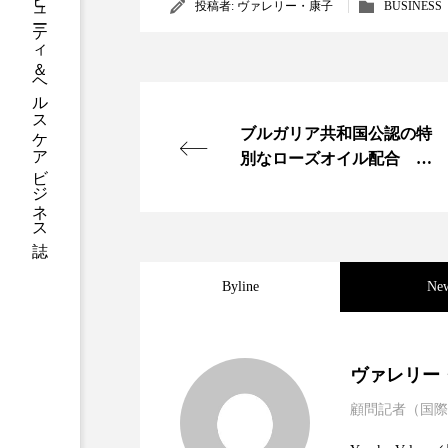
グローバルビューティ＆ヘルスケアビジネス誌
ハロウィン後スキンケア
投稿者:
ヴァレリー・康子
BUSINESS
ファシア
ファスティング
プロンプト
ヘアケア
ブルガリア共和国公認の特
ポジショニング
ボディケ
別なローズオイル配合 人
気のヘア美容液
むくみ対策
むくみ改善
リカバリー
リカバリーウ
Byline
Ne
レチナール
レチノール
乾燥対策
乾燥肌対策
2025.06.11
世界の化粧品市場2025
ヴァレリー
健康寿命
光老化
顧問記者（国際
2023.06.30
資生堂、「女性研究者サ
題
冬スキンケア
冬の乾燥肌