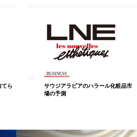
 香り 効果
需要予測
頭皮 保湿 ミスト おすすめ
香料
香水 レイヤリング
香水の持続
高市
リア機能 とは
BUSINESS
ラビアのハラール化粧品市
胃の中で膨らむ