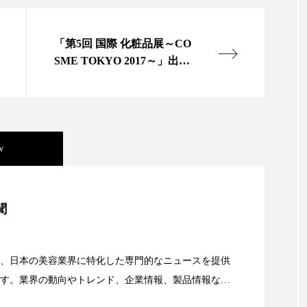
 香り 効果
需要予測
頭皮 保湿 ミスト おすすめ
「第5回 国際 化粧品展～CO
香料
香水 レイヤリング
香水の持続
高市
SME TOKYO 2017～」出展
募集中
リア機能 とは
w
美容」事例｜「死の谷」克服と酷暑を商機に変えるB2B
聞
資産38%削減――AI需要予測で猛暑の欠品と過剰在庫
、日本の美容業界に特化した専門的なニュースを提供
す。業界の動向やトレンド、企業情報、製品情報な
顔画像解析AI』が猛暑の建設現場に選ばれる理由
る幅広いテーマを取り上げています。 編集部では、美