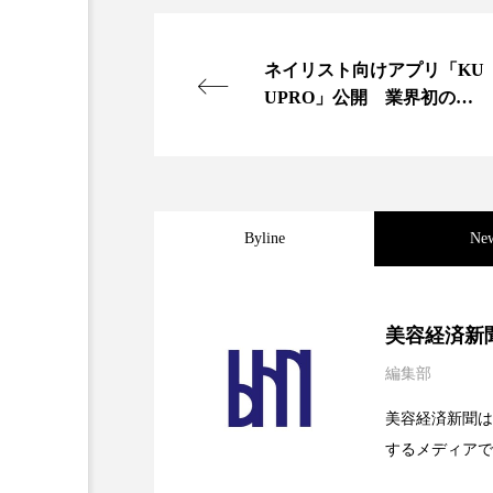
金木犀 スキンケア
金木犀
ネイリスト向けアプリ「KU
香りケア
香りの重ね使い
UPRO」公開 業界初の特
化型情報発信
髪 静電気 冬 対策
髪のバ
Byline
Ne
2026.08.04
パーフェクト社の「AI
美容経済新
編集部
2026.07.28
花王、化粧品事業で棚卸
SaaSモデル
美容経済新聞は
するメディアで
2026.07.20
【技術転用】ポーラの『
を防ぐDX戦略
ど、美容に関す