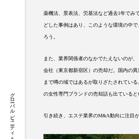
ハロウィン後スキンケア
薬機法、景表法、労基法など過去1年でみ
ファシア
ファスティング
どした事例はあり、このような環境の中で
プロンプト
ヘアケア
ろう。
ポジショニング
ボディケ
また、業界関係者のなかでたえないのが、「
むくみ対策
むくみ改善
会社（東京都新宿区）の売却だ。国内の異
リカバリー
リカバリーウ
まで噂の域ではあるが取りざたされている
レチナール
レチノール
の女性専門ブランドの売却話も出ていると
乾燥対策
乾燥肌対策
引き続き、エステ業界のM&A動向に注目
健康寿命
光老化
冬スキンケア
冬の乾燥肌