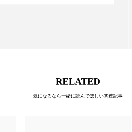
情報収集、分析を行い、業界内外の最新情報を主に美
向けて発信しています。私たちは「キレイをふやす」
て信頼性の高い情報提供を通じて美容業界の発展に貢
ています。
RELATED
気になるなら一緒に読んでほしい関連記事