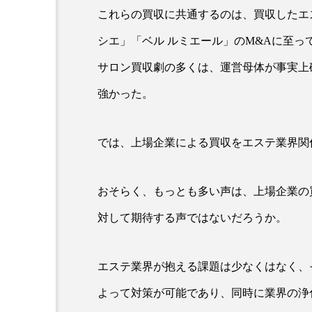
クレンジング
クローズア
これらの買収に共通するのは、買収したエ
シエ」「ベル ルミエール」のM&Aに至っ
コネクテッド・ビューティ
サロン買収劇の多くは、運営母体が事実上
サプライチェーン
サプリ
強かった。
スカルプ クレンジング 頻度
では、上場企業による買収をエステ業界関
ストレス
スパ
ス
セラミド保湿
セルフケア
おそらく、もっとも多い声は、上場企業の
ディープクレンジング
デ
対して期待する声ではないだろうか。
ナイトプロテイン
ナイト
エステ業界が抱える課題は少なくはなく、
バイオハッキング
バイオ
よって対策が可能であり、同時に業界の浄