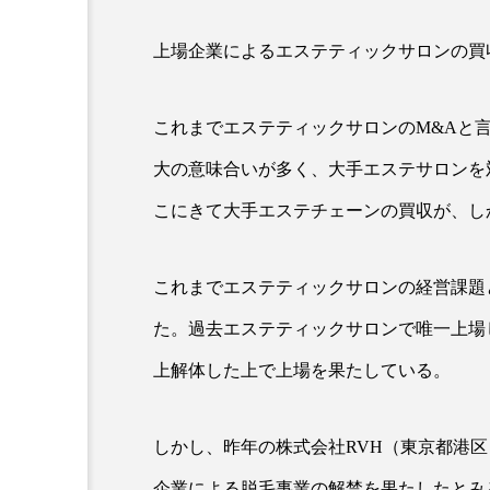
上場企業によるエステティックサロンの買
超が「ながら美容」を実
SNSの「加工顔」と美容医療
を有効に使いたい」が9
がもたらす可能性とこれか
これまでエステティックサロンのM&Aと
2026.07.13
9
大の意味合いが多く、大手エステサロンを
こにきて大手エステチェーンの買収が、し
これまでエステティックサロンの経営課題
た。過去エステティックサロンで唯一上場
上解体した上で上場を果たしている。
しかし、昨年の株式会社RVH（東京都港
企業による脱毛事業の解禁を果たしたとみ