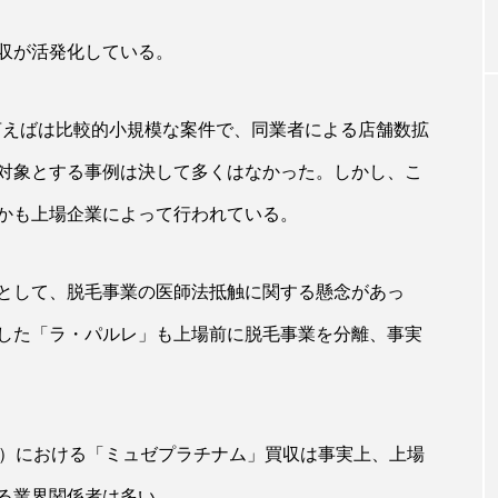
収が活発化している。
｜AI
GWI調査から読み解く2030年の都
青山メ
ら
市型スパ――身近なウェルネスの
玲 院
次世代モデル
見が切
言えばは比較的小規模な案件で、同業者による店舗数拡
療の新
2026.08.06
2026
対象とする事例は決して多くはなかった。しかし、こ
かも上場企業によって行われている。
として、脱毛事業の医師法抵触に関する懸念があっ
FEATURED
した「ラ・パルレ」も上場前に脱毛事業を分離、事実
注目の企画
区）における「ミュゼプラチナム」買収は事実上、上場
る業界関係者は多い。