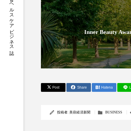
グローバルビューティ＆ヘルスケアビジネス誌
加工アプリ
加工フィルタ
外出控え
夜 スキンケア 
Inner Beauty
技術経営
技術転用
時間制限食
東洋医学
為替相場
熱中症対策
画像解析
発酵
睡
Post
Share
Hatena
L
素髪ケア やり方
紫外線
美容業界
美的感覚
投稿者:
美容経済新聞
BUSINESS
肌荒れ防止
脳
自