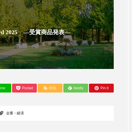
ー
加工顔
労働環境
国内市場
国際市場
香り
孤独
巡らせるケア
巡りケア
差別化
 Award 2025 ―受賞商品発表―
抗酸化
抗酸化ケア
断食
新商品
日中関係
梅雨
棚卸資産
汗ケア
温活スキンケア
物流問題
特殊メイク
猛暑
生物模倣
用
眠
睡眠 美容 金木犀
睡眠美容
秋
秋 冷え
ine
Pocket
RSS
feedly
Pin it
対策
美容
美容テック
美容と政治
美容ビジ
美肌習慣
美脚習慣
老化
肌ケア
肌トラブ
企業・経済
律神経
花王
血行促進
過剰在庫
都市型美容