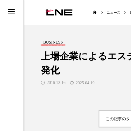
ニュース
BUSINESS
上場企業によるエス
発化
UCTS
LIFESTYLE
2016.12.16
2025.04.19

この記事のタ