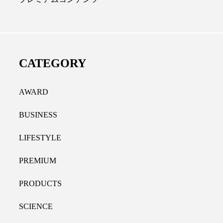
ディカルクリニック｜本郷
レチノール代替成分と
長：内科と循環器専門医の知
オールやレチナールなど
り拓く、再生医療と統合医
果と活用法
CATEGORY
たな価値
2026.07.30
.04.28
AWARD
BUSINESS
LIFESTYLE
PREMIUM
PRODUCTS
SCIENCE