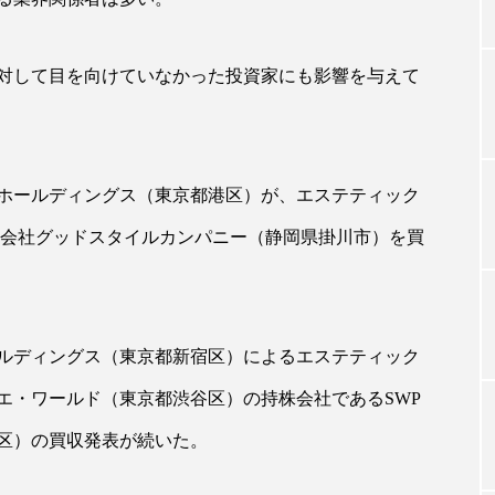
対して目を向けていなかった投資家にも影響を与えて
TAG LIST
タグ一覧
トホールディングス（東京都港区）が、エステティック
限会社グッドスタイルカンパニー（静岡県掛川市）を買
ChatGPT
Gemini
Instagram
SaaS
SN
ジャーコスメ
アレルギー
アロマ
アンチエイジン
ールディングス（東京都新宿区）によるエステティック
ューティー 冷え
インナービューティーアワード2025受賞商品
エ・ワールド（東京都渋谷区）の持株会社であるSWP
ング
エイジングケア
エクソソーム
オーガニック
区）の買収発表が続いた。
ング
カカイオイル
ガジェット
キーワード