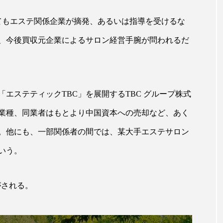
ハロウィン翌日 肌リセット
ヒアルロン酸
ビジネスモデ
てもエステ関係企業が摘発、あるいは指導を受けるな
フィトレチノール
プチ断食
ブルーオーシャン
、今後買収元企業によるサロン経営手腕が問われるだ
ペアトリートメント
ヘッドスパ
ヘルスケア
ヘ
ア
ホルモン
マーケティング
マイクロスパ
エステティックTBC」を展開するTBC グループ株式
メンズスキンケア
メンタルケア
メンタルヘルス
業種、同業者はもとより中国資本への売却など、あく
ェア
リサーチ
リナロール 効果
リラクゼーション
。他にも、一部関係者の間では、某大手エステサロン
ローカル
ロンジェビティ
下半身美容
乾燥 
いう。
他者との再接続
企業・経済
価格改定
保湿
がされる。
免疫 肌
冬 UVケア
冬 美容 習慣
冬 髪 ツヤ 出す 
冬の印象美
冬の準備
冬美容
冷え対策