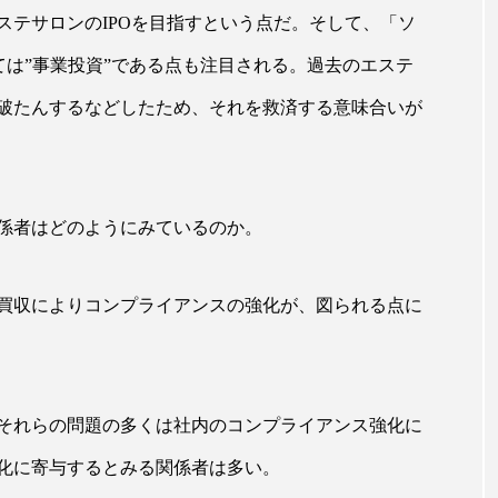
ップ
ケーススタディ
コグニティブヘルス
コスト
ステサロンのIPOを目指すという点だ。そして、「ソ
ては”事業投資”である点も注目される。過去のエステ
コミュニケーション
コルチゾール
サステナビリティ
破たんするなどしたため、それを救済する意味合いが
サロンクレンジング
サロン戦略
サロン経営
スカルプケア
スキンケア
スキンケア 習慣
ス
係者はどのようにみているのか。
マートウォッチ
スマートパッチ
スマートリング
セ
ソーシャルウェルネス
ソーシャルコマース
タン
買収によりコンプライアンスの強化が、図られる点に
ジタルデトックス
デトックス
ドライヤー 温度 髪 ダメー
ルーティン 金木犀
パーソナライズ
バーチャルメイク
それらの問題の多くは社内のコンプライアンス強化に
ミメティクス
バイオミメティック
バクチオール
化に寄与するとみる関係者は多い。