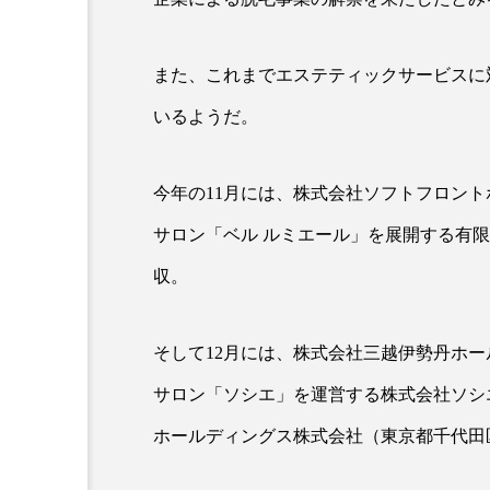
また、これまでエステティックサービスに
いるようだ。
今年の11月には、株式会社ソフトフロン
サロン「ベル ルミエール」を展開する有
AI
B2B
BeautyTech
収。
アスタキサンチン
アスレ
そして12月には、株式会社三越伊勢丹ホ
インタビュー
インナービ
サロン「ソシエ」を運営する株式会社ソシ
ウェルネス
ウェルビーイ
ホールディングス株式会社（東京都千代田
カウンセラー
カウンセリ