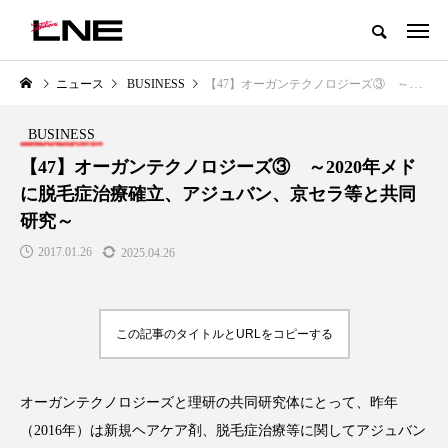
グローバルビューティ＆ヘルスケアビジネス誌
ニュース
BUSINESS
【47】オーガンテクノロジーズ③ ～2020年メドに脱毛症治療確立、アジュバン、京セラ等と共同研究～
NEW POST
カテゴリー毎の最新記事
BUSINESS
LIFESTYLE
BUSINESS
【47】オーガンテクノロジーズ③ ～2020年メド
に脱毛症治療確立、アジュバン、京セラ等と共同
研究～
2017.01.26
2025.04.26
この記事のタイトルとURLをコピーする
SNSの「加工顔」と美容医療｜AI
GWI調査から読み解く2030年の
」
がもたらす可能性とこれから
都市型スパ――身近なウェルネ
の次世代モデル
2026.07.13
オーガンテクノロジーズと理研の共同研究体にとって、昨年
2026.08.06
（2016年）は新規ヘアケア剤、脱毛症治療等に関してアジュバン