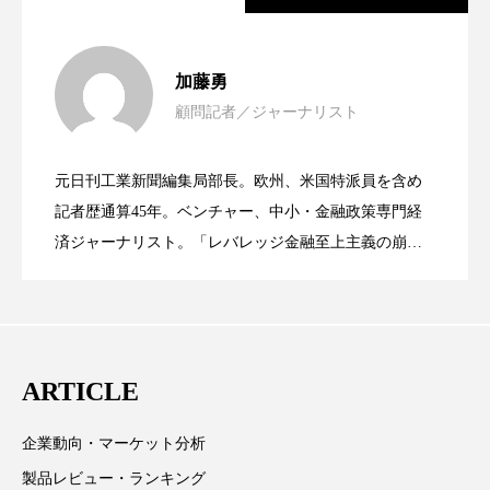
パーフェクト株式会社
バイオハッキング
女性経営者連載１１・ミック・ケミスト
2021.11.30
バイオミメティクス
バイオミメティック
加藤勇
顧問記者／ジャーナリスト
バクチオール
バリア機能
ハロウィ
女性経営者連載１１・ミック・ケミスト
2021.11.26
リー（下） ～営業と技術が一体となっ
ハロウィン後スキンケア
元日刊工業新聞編集局部長。欧州、米国特派員を含め
女性経営者連載１１・ミック・ケミスト
2021.11.26
リー （下） ～営業と技術が一体とな
記者歴通算45年。ベンチャー、中小・金融政策専門経
てOEM受注～
ハロウィン翌日 肌リセット
ヒアルロン酸
済ジャーナリスト。「レバレッジ金融至上主義の崩
壊」など著述多数。本誌では主に、経済部門、企業取
ビジネスモデル
ビタミンC誘導体
ファシア
リー（上） ～研究所で自前化粧品を開
ってOEM受注～
材を担当。
ファスティング
フィトレチノール
発、クリーム人気商品に～
ARTICLE
プチ断食
ブルーオーシャン
フレグランス 冬
プロンプト
ヘアケア
企業動向・マーケット分析
製品レビュー・ランキング