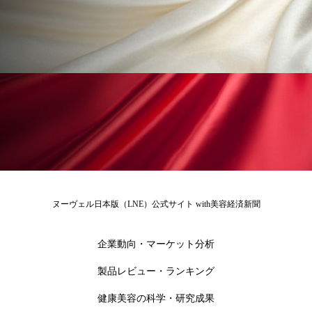
冷え性改善
加工アプリ
加工フィルター
加工顔
労働環境
国内市場
国際市場
地政学リスク
外出控え
夜 スキンケア 香り
孤独
巡らせるケア
巡りケア
差別化
廃棄ロス
成分
技術経営
技術転用
抗酸化
抗酸化ケア
断食
新商品
ヌーヴェル日本版（LNE）公式サイト with美容経済新聞
日中関係
日焼け止め
時間制限食
企業動向・マーケット分析
東洋医学
梅雨
棚卸資産
汗ケア
製品レビュー・ランキング
温活スキンケア
温活女子
温活習慣
健康美容の科学・研究成果