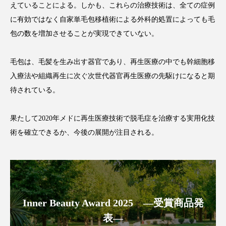
クローズアップ
ケーススタディ
えていることによる。しかも、これらの治療技術は、全ての症例
に有効ではなく自家単毛包移植術による外科的処置によっても毛
コグニティブヘルス
コスト削減
包の数を増加させることが実現できていない。
コネクテッド・ビューティ
コミュニケーション
毛包は、毛髪を生み出す器官であり、再生医療の中でも幹細胞移
コルチゾール
サステナビリティ
入療法や組織再生に次ぐ次世代器官再生医療の先駆けになると期
待されている。
サステナブル美容
サプライチェーン
果たして2020年メドに再生医療技術で脱毛症を治療する実用化技
サプリ
サロンクレンジング
サロン戦略
術を確立できるか、今後の展開が注目される。
サロン経営
サロン連略
シャネル
スカルプ クレンジング 頻度
スカルプケア
スキンケア
スキンケア 習慣
Inner Beauty Award 2025 ―受賞商品発
表―
スキンケアルーティン
ストレス
スパ