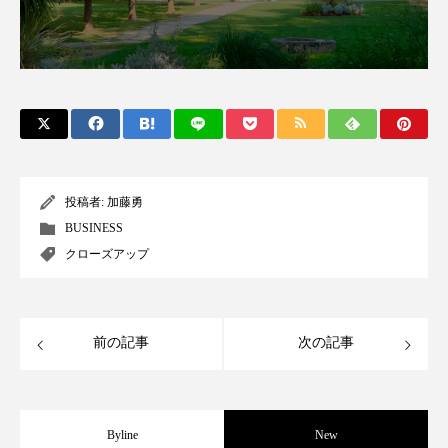
スマートウォッチ
スマートパッチ
スマートリング
セーフプレイス
セラミド
セラミド保湿
セルフケア
ソーシャルウェルネス
ソーシャルコマース
投稿者:
加藤勇
タンパク質
ディープクレンジング
BUSINESS
クローズアップ
デジタルデトックス
デトックス
ドライヤー 温度 髪 ダメージ
ナイアシンアミド
前の記事
次の記事
ナイトプロテイン
ナイトルーティン 金木犀
パーソナライズ
バーチャルメイク
Byline
New