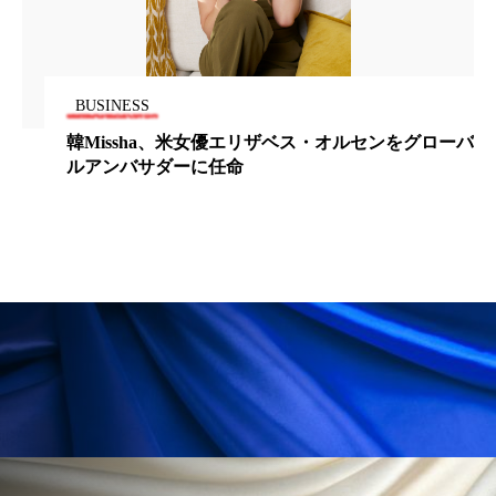
ローカル
ロンジェビティ
下半身美容
乾燥 対策 冬 スキンケア
乾燥対策
BUSINESS
韓Missha、米女優エリザベス・オルセンをグローバ
乾燥肌対策
他者との再接続
企業・経済
ルアンバサダーに任命
価格改定
保湿
保湿と香り
保湿成分
健康寿命
光老化
免疫 肌
冬 UVケア
冬 美容 習慣
冬 髪 ツヤ 出す 方法
冬 髪 乾燥 改善 方法
冬スキンケア
冬の乾燥肌
冬の印象美
冬の準備
冬美容
冷え対策