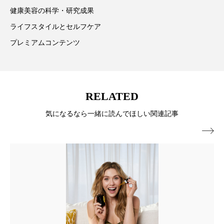
ペアトリートメント
ヘッドスパ
健康美容の科学・研究成果
ヘルスケア
ヘルスビューティー
ライフスタイルとセルフケア
プレミアムコンテンツ
ポジショニング
ボディケア
ホルモン
マーケティング
マイクロスパ
RELATED
マネジメント
むくみ対策
むくみ改善
気になるなら一緒に読んでほしい関連記事
メンズスキンケア
メンタルケア

メンタルヘルス
ライフスタイル
リカバリー
リカバリーウェア
リサーチ
リナロール 効果
リラクゼーション
リラックス効果
レチナール
レチノール