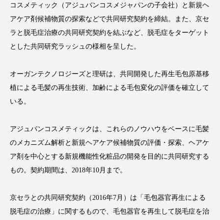
コスメティック（アジュバンコスメジャパンの子会社）と新規ヘ
アケア剤候補物質の探索などで共同研究契約を締結。また、京セ
ラと脱毛症治療の共同研究契約を結ぶなど、脱毛症をターゲット
とした共同研究ラッシュの様相を呈した。
FEATURED
注目の企画
オーガンテクノロジーズと理研は、共同開発した再生毛包原基移
植による毛髪の再生技術、加齢による毛包変化の評価を確立して
TAG LIST
いる。
タグ一覧
アジュバンコスメティックは、これらのノウハウをベースに毛髪
AI
B2B
BeautyTech
ChatGPT
のメカニズム解析と新規ヘアケア候補物質の評価・探索、ヘアケ
ア剤を中心とする新規機能性化粧品の開発を目的に共同研究する
Gemini
Instagram
SaaS
SNS
もの。契約期間は、2018年10月まで。
TikTok
アスタキサンチン
京セラとの共同研究契約（2016年7月）は「毛包器官再生による
アスレジャーコスメ
アレルギー
アロマ
脱毛症の治療」に関するもので、毛包器官を再生して脱毛症を治