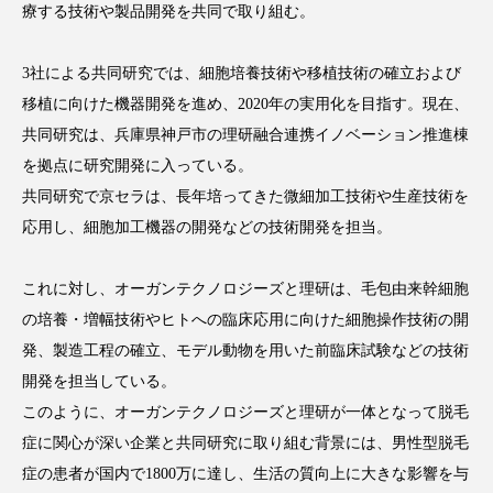
療する技術や製品開発を共同で取り組む。
アンチエイジング
アンチソリチュード
インタビュー
インナービューティー 冷え
3社による共同研究では、細胞培養技術や移植技術の確立および
移植に向けた機器開発を進め、2020年の実用化を目指す。現在、
インナービューティーアワード2025受賞商品
共同研究は、兵庫県神戸市の理研融合連携イノベーション推進棟
を拠点に研究開発に入っている。
ウェアラブルデバイス
ウェルネス
共同研究で京セラは、長年培ってきた微細加工技術や生産技術を
応用し、細胞加工機器の開発などの技術開発を担当。
ウェルビーイング
エイジングケア
エクソソーム
オーガニック
オゾン
これに対し、オーガンテクノロジーズと理研は、毛包由来幹細胞
の培養・増幅技術やヒトへの臨床応用に向けた細胞操作技術の開
カウンセラー
カウンセリング
発、製造工程の確立、モデル動物を用いた前臨床試験などの技術
開発を担当している。
カカイオイル
ガジェット
キーワード
このように、オーガンテクノロジーズと理研が一体となって脱毛
クルエルティフリー
クレンジング
症に関心が深い企業と共同研究に取り組む背景には、男性型脱毛
症の患者が国内で1800万に達し、生活の質向上に大きな影響を与