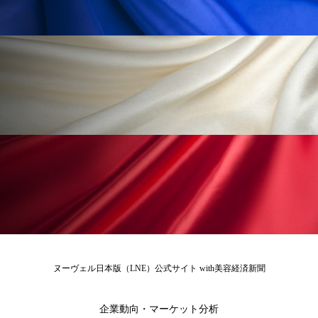
冷え性改善
加工アプリ
加工フィルター
加工顔
労働環境
国内市場
国際市場
地政学リスク
外出控え
夜 スキンケア 香り
孤独
巡らせるケア
巡りケア
差別化
廃棄ロス
成分
技術経営
技術転用
抗酸化
抗酸化ケア
断食
新商品
日中関係
日焼け止め
時間制限食
東洋医学
梅雨
棚卸資産
汗ケア
ヌーヴェル日本版（LNE）公式サイト with美容経済新聞
温活スキンケア
温活女子
温活習慣
企業動向・マーケット分析