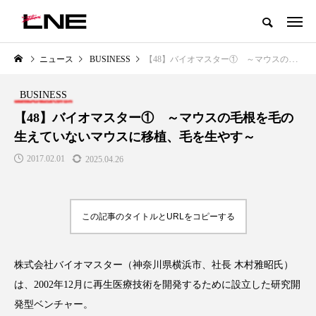
グローバルビューティ＆ヘルスケアビジネス誌
ニュース
BUSINESS
【48】バイオマスター① ～マウスの毛根を毛の生えていないマウスに移植、毛を生やす～
NEW POST
カテゴリー毎の最新記事
BUSINESS
LIFESTYLE
BUSINESS
【48】バイオマスター① ～マウスの毛根を毛の
生えていないマウスに移植、毛を生やす～
2017.02.01
2025.04.26
この記事のタイトルとURLをコピーする
SNSの「加工顔」と美容医療｜AI
GWI調査から読み解く2030年の
」
がもたらす可能性とこれから
都市型スパ――身近なウェルネ
株式会社バイオマスター（神奈川県横浜市、社長 木村雅昭氏）
の次世代モデル
2026.07.13
は、2002年12月に再生医療技術を開発するために設立した研究開
2026.08.06
発型ベンチャー。