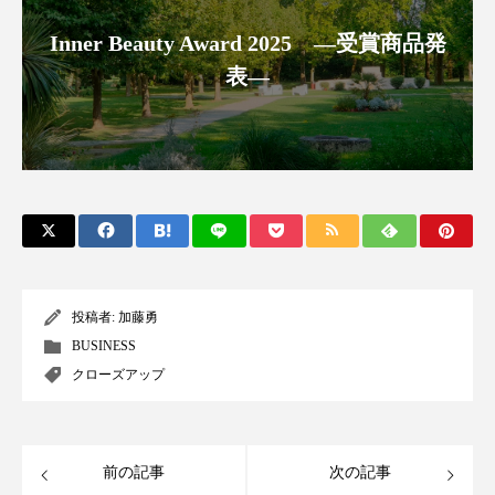
スマートウォッチ
スマートパッチ
Inner Beauty Award 2025 ―受賞商品発
表―
スマートリング
セーフプレイス
セラミド
セラミド保湿
セルフケア
ソーシャルウェルネス
ソーシャルコマース
タンパク質
ディープクレンジング
デジタルデトックス
デトックス
投稿者:
加藤勇
BUSINESS
ドライヤー 温度 髪 ダメージ
ナイアシンアミド
クローズアップ
ナイトプロテイン
ナイトルーティン 金木犀
パーソナライズ
バーチャルメイク
前の記事
次の記事