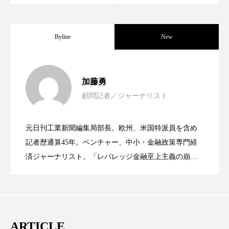
パーフェクト株式会社
バイオハッキング
バイオミメティクス
バイオミメティック
Byline
New
バクチオール
バリア機能
ハロウィ
女性経営者連載１１・ミック・ケミスト
2021.11.30
加藤勇
ハロウィン後スキンケア
顧問記者／ジャーナリスト
女性経営者連載１１・ミック・ケミスト
2021.11.26
リー（下） ～営業と技術が一体となっ
ハロウィン翌日 肌リセット
ヒアルロン酸
元日刊工業新聞編集局部長。欧州、米国特派員を含め
ビジネスモデル
ビタミンC誘導体
ファシア
女性経営者連載１１・ミック・ケミスト
2021.11.26
リー （下） ～営業と技術が一体とな
記者歴通算45年。ベンチャー、中小・金融政策専門経
てOEM受注～
ファスティング
フィトレチノール
済ジャーナリスト。「レバレッジ金融至上主義の崩
壊」など著述多数。本誌では主に、経済部門、企業取
リー（上） ～研究所で自前化粧品を開
ってOEM受注～
プチ断食
ブルーオーシャン
材を担当。
フレグランス 冬
プロンプト
ヘアケア
発、クリーム人気商品に～
ARTICLE