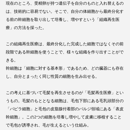
現在のところ、受精卵が持つ遺伝子を自分のものと入れ替えるの
アンチエイジング
アンチソリチュード
は、技術的に容易でない。そこで、自分の体細胞から最終分化す
インタビュー
インナービューティー 冷え
る前の幹細胞を取り出して培養し、増やすという「組織再生医
療」の方法を採った。
インナービューティーアワード2025受賞商品
この組織再生医療は、最終分化した完成した細胞ではなくその前
ウェアラブルデバイス
ウェルネス
段階である幹細胞を使うことで、様々な組織を作り出すことがで
きる。
ウェルビーイング
エイジングケア
幹細胞は「細胞に対する基本形」であるため、どの臓器にも存在
エクソソーム
オーガニック
オゾン
し、自分とまったく同じ性質の細胞を生み出せる。
カウンセラー
カウンセリング
この考えに基づいて毛髪を再生させるのが「毛髪再生医療」とい
うもの。毛髪のもととなる細胞は、毛包下部にある毛乳頭部分の
カカイオイル
ガジェット
キーワード
「パピラ細胞」と毛包の皮脂腺付着部のバルジ領域にある「表皮
クルエルティフリー
クレンジング
幹細胞」。この2つの細胞を培養し増やして皮膚に移植すること
で毛包が誘導され、毛が生えるという仕組み。