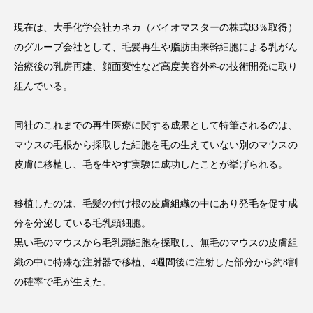
現在は、大手化学会社カネカ（バイオマスターの株式83％取得）
のグループ会社として、毛髪再生や脂肪由来幹細胞による乳がん
治療後の乳房再建、顔面変性など高度美容外科の技術開発に取り
FEATURED
注目の企画
組んでいる。
同社のこれまでの再生医療に関する成果として特筆されるのは、
TAG LIST
マウスの毛根から採取した細胞を毛の生えていない別のマウスの
タグ一覧
皮膚に移植し、毛を生やす実験に成功したことが挙げられる。
AI
B2B
BeautyTech
ChatGPT
移植したのは、毛髪の付け根の皮膚組織の中にあり発毛を促す成
分を分泌している毛乳頭細胞。
Gemini
Instagram
SaaS
SNS
黒い毛のマウスから毛乳頭細胞を採取し、無毛のマウスの皮膚組
TikTok
アスタキサンチン
織の中に特殊な注射器で移植、4週間後に注射した部分から約8割
の確率で毛が生えた。
アスレジャーコスメ
アレルギー
アロマ