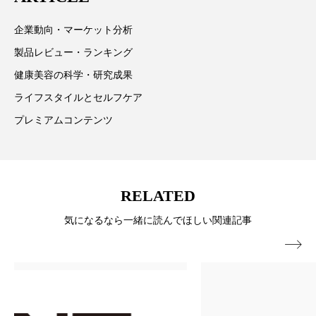
ペアトリートメント
ヘッドスパ
企業動向・マーケット分析
ヘルスケア
ヘルスビューティー
製品レビュー・ランキング
ポジショニング
ボディケア
ホルモン
健康美容の科学・研究成果
ライフスタイルとセルフケア
マーケティング
マイクロスパ
プレミアムコンテンツ
マネジメント
むくみ対策
むくみ改善
メンズスキンケア
メンタルケア
RELATED
メンタルヘルス
ライフスタイル
気になるなら一緒に読んでほしい関連記事
リカバリー
リカバリーウェア
リサーチ

リナロール 効果
リラクゼーション
リラックス効果
レチナール
レチノール