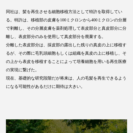
クローズアップ
ケーススタディ
同社は、髪を再生させる細胞移植方法として特許を取得してい
コグニティブヘルス
コスト削減
る。特許は、移植部の皮膚を100ミクロンから400ミクロンの分層
で剥離し、その分層皮膚を薬剤処理して表皮部分と真皮部分に分
コネクテッド・ビューティ
コミュニケーション
離し、表皮部分のみを使用して真皮部分を廃棄する。
コルチゾール
サステナビリティ
分離した表皮部分は、採皮部の露出した残りの真皮の上に移植す
るが、その際に毛乳頭細胞もしくは組織を真皮の上に移植し、そ
サステナブル美容
サプライチェーン
の上から表皮を移植することによって培養細胞を用いる再生医療
の実現に繋げた。
サプリ
サロンクレンジング
サロン戦略
現在、基礎的な研究段階だが将来は、人の毛髪を再生できるよう
サロン経営
サロン連略
シャネル
になる可能性があるだけに期待は大きい。
スカルプ クレンジング 頻度
スカルプケア
スキンケア
スキンケア 習慣
スキンケアルーティン
ストレス
スパ