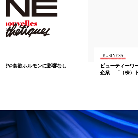
ローカル
ロンジェビティ
下半身美容
乾燥 対策 冬 スキンケア
乾燥対策
乾燥肌対策
他者との再接続
企業・経済
価格改定
保湿
保湿と香り
保湿成分
BUSINESS
ビューティーワールド ジャパン 2011 注目出展
健康寿命
光老化
免疫 肌
企業 「（株）ドゥーシェーン」
冬 UVケア
冬 美容 習慣
冬 髪 ツヤ 出す 方法
冬 髪 乾燥 改善 方法
冬スキンケア
冬の乾燥肌
冬の印象美
冬の準備
冬美容
冷え対策