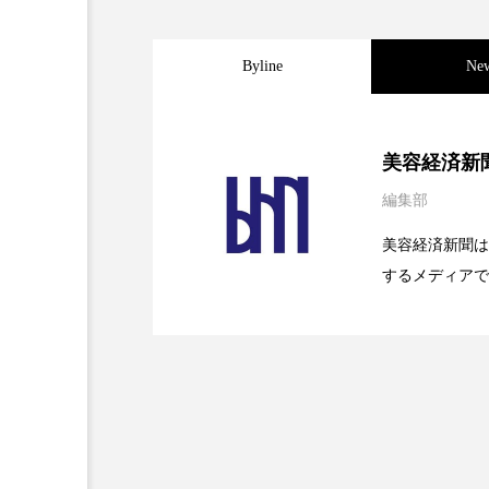
金木犀 スキンケア
金木犀
Byline
Ne
香りケア
香りの重ね使い
髪 静電気 冬 対策
髪のバ
2026.08.04
パーフェクト社の「AI
美容経済新
編集部
2026.07.28
花王、化粧品事業で棚卸
SaaSモデル
美容経済新聞は
するメディアで
2026.07.20
【技術転用】ポーラの『
を防ぐDX戦略
ど、美容に関す
容業界の取材や
容業界関係者に
を企業理念とし
献すべく努力し