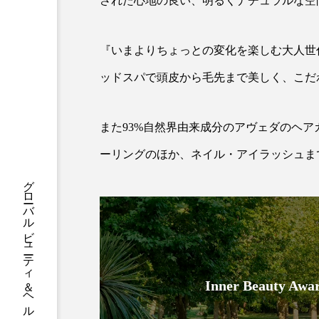
された心地の良い、明るくナチュラルな空
ハロウィン後スキンケア
ファシア
ファスティング
『いまよりちょっとの変化を楽しむ大人世
プロンプト
ヘアケア
ッドスパで頭皮から毛先まで美しく、こだ
ポジショニング
ボディケ
また93%自然界由来成分のアヴェダのヘア
むくみ対策
むくみ改善
ーリングのほか、ネイル・アイラッシュま
リカバリー
リカバリーウ
グローバルビューティ＆ヘルスケアビジネス誌
レチナール
レチノール
乾燥対策
乾燥肌対策
健康寿命
光老化
Inner Beauty
冬スキンケア
冬の乾燥肌