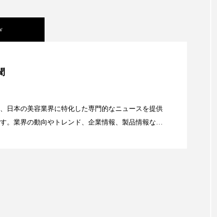
 香り 効果
需要予測
頭皮 保湿 ミスト おすすめ
w
香料
香水 レイヤリング
香水の持続
高市
リア機能 とは
美容」事例｜「死の谷」克服と酷暑を商機に変えるB2B
聞
資産38%削減――AI需要予測で猛暑の欠品と過剰在庫
、日本の美容業界に特化した専門的なニュースを提供
す。業界の動向やトレンド、企業情報、製品情報な
顔画像解析AI』が猛暑の建設現場に選ばれる理由
る幅広いテーマを取り上げています。 編集部では、美
情報収集、分析を行い、業界内外の最新情報を主に美
向けて発信しています。私たちは「キレイをふやす」
て信頼性の高い情報提供を通じて美容業界の発展に貢
ています。