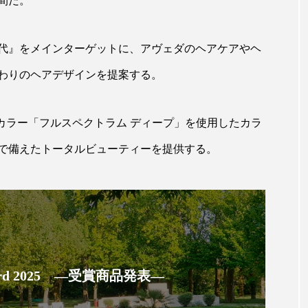
間だ。
ハロウィン翌日 肌リセット
ヒアルロン酸
ビジネスモデ
フィトレチノール
プチ断食
ブルーオーシャン
代』をメインターゲットに、アヴェダのヘアケアやヘ
ペアトリートメント
ヘッドスパ
ヘルスケア
ヘ
わりのヘアデザインを提案する。
ア
ホルモン
マーケティング
マイクロスパ
カラー「フルスペクトラム ディープ」を使用したカラ
メンズスキンケア
メンタルケア
メンタルヘルス
で備えたトータルビューティーを提供する。
ェア
リサーチ
リナロール 効果
リラクゼーション
ローカル
ロンジェビティ
下半身美容
乾燥 
他者との再接続
企業・経済
価格改定
保湿
免疫 肌
冬 UVケア
冬 美容 習慣
冬 髪 ツヤ 出す 
 Award 2025 ―受賞商品発表―
冬の印象美
冬の準備
冬美容
冷え対策