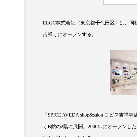
ELGC株式会社（東京都千代田区）は、同
吉祥寺にオープンする。
AI
B2B
BeautyTech
アスタキサンチン
アスレ
インタビュー
インナービ
ウェルネス
ウェルビーイ
「SPICE AVEDA shop&salon 
寺B館の2階に展開。2006年にオープンした
カウンセラー
カウンセリ