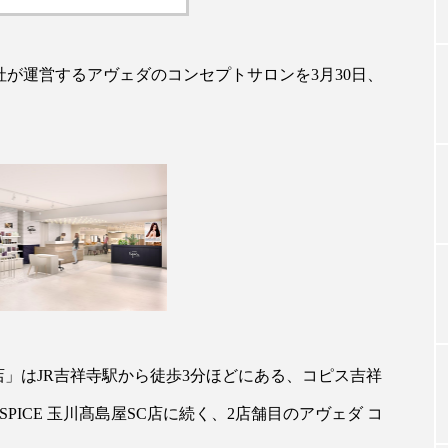
社が運営するアヴェダのコンセプトサロンを3月30日、
TAG LIST
タグ一覧
ChatGPT
Gemini
Instagram
SaaS
SN
ジャーコスメ
アレルギー
アロマ
アンチエイジン
ューティー 冷え
インナービューティーアワード2025受賞商品
ング
エイジングケア
エクソソーム
オーガニック
コピス吉祥寺店」はJR吉祥寺駅から徒歩3分ほどにある、コピス吉祥
SPICE 玉川髙島屋SC店に続く、2店舗目のアヴェダ コ
ング
カカイオイル
ガジェット
キーワード