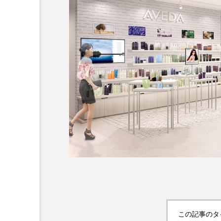
超が「ながら美容」を実
SNSの「加工顔」と美容医療
を有効に使いたい」が9
がもたらす可能性とこれか
2026.07.13
9
この記事のタ