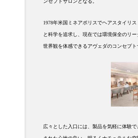
ンセプトサロンとなる。
クレンジング
クローズア
コネクテッド・ビューティ
1978年米国ミネアポリスでヘアスタイリ
と科学を追求し、現在では環境保全のリー
サプライチェーン
サプリ
世界観を体感できるアヴェダのコンセプト
スカルプ クレンジング 頻度
ストレス
スパ
ス
セラミド保湿
セルフケア
ディープクレンジング
デ
ナイトプロテイン
ナイト
バイオハッキング
バイオ
広々とした入口には、製品を気軽に体験で