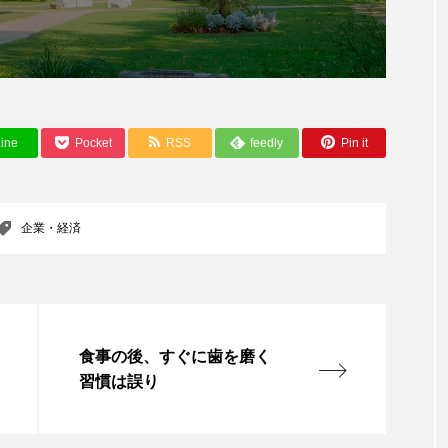
ー
加工顔
労働環境
国内市場
国際市場
香り
孤独
巡らせるケア
巡りケア
差別化
抗酸化
抗酸化ケア
断食
新商品
日中関係
ine
Pocket
RSS
feedly
Pin it
梅雨
棚卸資産
汗ケア
温活スキンケア
物流問題
特殊メイク
猛暑
生物模倣
用
企業・経済
眠
睡眠 美容 金木犀
睡眠美容
秋
秋 冷え
対策
美容
美容テック
美容と政治
美容ビジ
食事の後、すぐに歯を磨く
美肌習慣
美脚習慣
老化
肌ケア
肌トラブ
習慣は誤り
律神経
花王
血行促進
過剰在庫
都市型美容