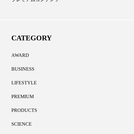
ディカルクリニック｜本郷
レチノール代替成分と
長：内科と循環器専門医の知
オールやレチナールなど
り拓く、再生医療と統合医
果と活用法
CATEGORY
たな価値
2026.07.30
.04.28
AWARD
BUSINESS
LIFESTYLE
PREMIUM
PRODUCTS
SCIENCE