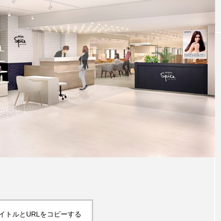
｜AI
GWI調査から読み解く2030年の都
青山メ
ら
市型スパ――身近なウェルネスの
玲 院
次世代モデル
見が切
療の新
2026.08.06
2026
FEATURED
注目の企画
イトルとURLをコピーする