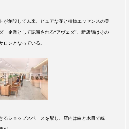
ップ
ケーススタディ
コグニティブヘルス
コスト
コミュニケーション
コルチゾール
サステナビリティ
ストが創設して以来、ピュアな花と植物エッセンスの美
ダー企業として認識される“アヴェダ”。新店舗はその
サロンクレンジング
サロン戦略
サロン経営
サロンとなっている。
スカルプケア
スキンケア
スキンケア 習慣
ス
マートウォッチ
スマートパッチ
スマートリング
セ
ソーシャルウェルネス
ソーシャルコマース
タン
ジタルデトックス
デトックス
ドライヤー 温度 髪 ダメー
ルーティン 金木犀
パーソナライズ
バーチャルメイク
ミメティクス
バイオミメティック
バクチオール
きるショップスペースを配し、店内は白と木目で統一