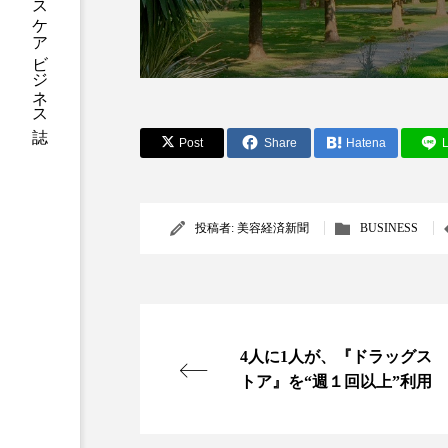
加工アプリ
加工フィルタ
外出控え
夜 スキンケア 
技術経営
技術転用
Post
Share
Hatena
L
時間制限食
東洋医学
為替相場
熱中症対策
投稿者:
美容経済新聞
BUSINESS
画像解析
発酵
睡
素髪ケア やり方
紫外線
4人に1人が、『ドラッグス
美容業界
美的感覚
トア』を“週１回以上”利用
肌荒れ防止
脳
自