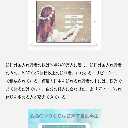
アンチエイジング
アンチソリチュード
インタビュー
インナービューティー 冷え
インナービューティーアワード2025受賞商品
ウェアラブルデバイス
ウェルネス
ウェルビーイング
エイジングケア
訪日外国人旅行者の数は昨年2400万人に達し、訪日外国人旅行者
のうち、約57％が2回目以上の訪問者、いわゆる「リピーター」
エクソソーム
オーガニック
オゾン
で構成されている。何度も日本を訪れる旅行者の中には、観光で
カウンセラー
カウンセリング
見て回るだけでなく、自分の好みに合わせた、よりディープな旅
体験を求める人が増えてきている。
カカイオイル
ガジェット
キーワード
クルエルティフリー
クレンジング