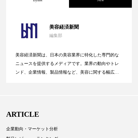
Byline
New
冷え性改善
加工アプリ
加工フィルター
パーフェクト社の「AI美容」事例｜「死
2026.08.04
加工顔
労働環境
国内市場
国際市場
美容経済新聞
地政学リスク
外出控え
夜 スキンケア 香り
編集部
花王、化粧品事業で棚卸資産38%削減
2026.07.28
の谷」克服と酷暑を商機に変えるB2B
孤独
巡らせるケア
巡りケア
差別化
美容経済新聞は、日本の美容業界に特化した専門的な
【技術転用】ポーラの『顔画像解析AI』
2026.07.20
――AI需要予測で猛暑の欠品と過剰在庫
ニュースを提供するメディアです。業界の動向やトレ
SaaSモデル
廃棄ロス
成分
技術経営
技術転用
ンド、企業情報、製品情報など、美容に関する幅広い
抗酸化
抗酸化ケア
断食
新商品
テーマを取り上げています。 編集部では、美容業界の
が猛暑の建設現場に選ばれる理由
を防ぐDX戦略
取材や情報収集、分析を行い、業界内外の最新情報を
日中関係
日焼け止め
時間制限食
主に美容業界関係者に向けて発信しています。私たち
は「キレイをふやす」を企業理念として信頼性の高い
東洋医学
梅雨
棚卸資産
汗ケア
ARTICLE
情報提供を通じて美容業界の発展に貢献すべく努力し
温活スキンケア
温活女子
温活習慣
ています。
企業動向・マーケット分析