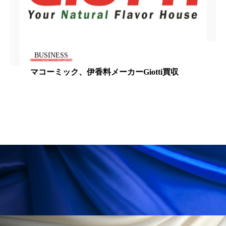
花王
血行促進
過剰在庫
都市型美容ウェルネス
酷暑
BUSINESS
金木犀 スキンケア
金木犀 香り 効果
マコーミック、伊香料メーカーGiotti買収
需要予測
頭皮 保湿 ミスト おすすめ
香り
香り メンタルケア
香りケア
香りの重ね使い
香料
香水 レイヤリング
香水の持続
高市政権
高齢社会
髪 静電気 冬 対策
髪のバリア機能 とは