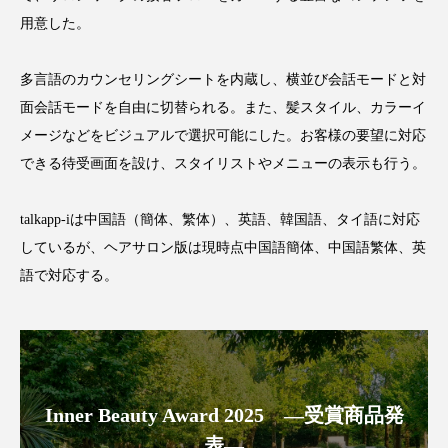
ペアトリートメント
ヘッドスパ
用意した。
ヘルスケア
ヘルスビューティー
多言語のカウンセリングシートを内蔵し、横並び会話モードと対
ポジショニング
ボディケア
ホルモン
面会話モードを自由に切替られる。また、髪スタイル、カラーイ
メージなどをビジュアルで選択可能にした。お客様の要望に対応
マーケティング
マイクロスパ
できる待受画面を設け、スタイリストやメニューの表示も行う。
マネジメント
むくみ対策
むくみ改善
talkapp-iは中国語（簡体、繁体）、英語、韓国語、タイ語に対応
メンズスキンケア
メンタルケア
しているが、ヘアサロン版は現時点中国語簡体、中国語繁体、英
語で対応する。
メンタルヘルス
ライフスタイル
リカバリー
リカバリーウェア
リサーチ
リナロール 効果
リラクゼーション
Inner Beauty Award 2025 ―受賞商品発
リラックス効果
レチナール
レチノール
表―