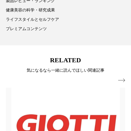
為替相場
熱中症対策
物流問題
製品レビュー・ランキング
健康美容の科学・研究成果
特殊メイク
猛暑
生物模倣
用語辞典
ライフスタイルとセルフケア
男性美容
画像解析
発酵
睡眠
プレミアムコンテンツ
睡眠 美容 金木犀
睡眠美容
秋
秋 冷え
筋膜
精油
素髪ケア やり方
RELATED
気になるなら一緒に読んでほしい関連記事
紫外線対策
美容
美容テック

美容と政治
美容ビジネス
美容医療
美容業界
美的感覚
美肌習慣
美脚習慣
老化
肌ケア
肌トラブル
肌バリア
肌荒れ防止
脳
自律神経