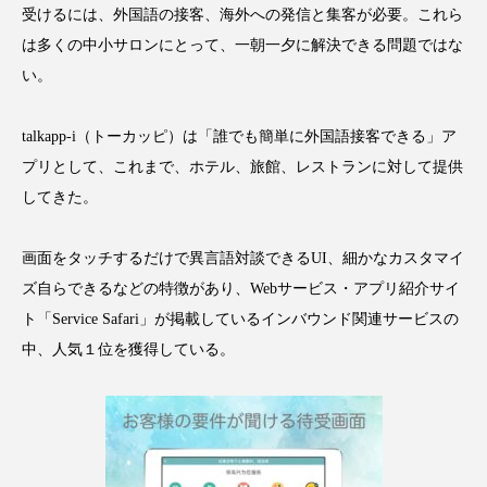
受けるには、外国語の接客、海外への発信と集客が必要。これら
スマートウォッチ
スマートパッチ
は多くの中小サロンにとって、一朝一夕に解決できる問題ではな
い。
スマートリング
セーフプレイス
セラミド
talkapp-i（トーカッピ）は「誰でも簡単に外国語接客できる」ア
セラミド保湿
セルフケア
プリとして、これまで、ホテル、旅館、レストランに対して提供
ソーシャルウェルネス
ソーシャルコマース
してきた。
タンパク質
ディープクレンジング
画面をタッチするだけで異言語対談できるUI、細かなカスタマイ
ズ自らできるなどの特徴があり、Webサービス・アプリ紹介サイ
デジタルデトックス
デトックス
ト「Service Safari」が掲載しているインバウンド関連サービスの
ドライヤー 温度 髪 ダメージ
ナイアシンアミド
中、人気１位を獲得している。
ナイトプロテイン
ナイトルーティン 金木犀
パーソナライズ
バーチャルメイク