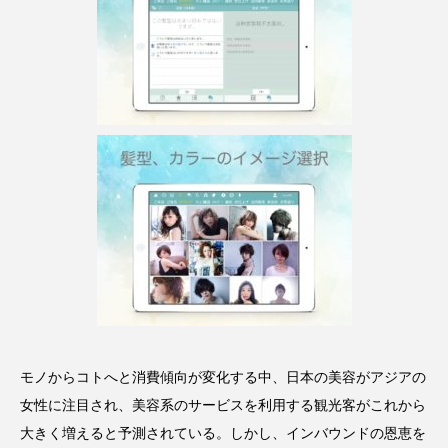
クローズアップ
ケーススタディ
コグニティブヘルス
コスト削減
コネクテッド・ビューティ
コミュニケーション
コルチゾール
サステナビリティ
サステナブル美容
サプライチェーン
サプリ
サロンクレンジング
サロン戦略
サロン経営
サロン連略
シャネル
スカルプ クレンジング 頻度
スカルプケア
モノからコトへと消費傾向が変化する中、日本の美容がアジアの
スキンケア
スキンケア 習慣
女性に注目され、美容系のサービスを利用する観光客がこれから
スキンケアルーティン
ストレス
スパ
大きく増えると予測されている。しかし、インバウンドの恩恵を