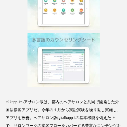
パーフェクト株式会社
バイオハッキング
バイオミメティクス
バイオミメティック
バクチオール
バリア機能
ハロウィ
ハロウィン後スキンケア
ハロウィン翌日 肌リセット
ヒアルロン酸
ビジネスモデル
ビタミンC誘導体
ファシア
ファスティング
フィトレチノール
プチ断食
ブルーオーシャン
talkapp-iヘアサロン版は、都内のヘアサロンと共同で開発した外
国語接客アプリだ。今年の１月から実証実験を繰り返し実施し、
フレグランス 冬
プロンプト
ヘアケア
アプリを改善。ヘアサロン版はtalkapp-iの基本機能を備えた上
で、サロンワークの接客フローをカバーする豊富なコンテンツを