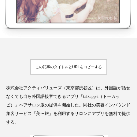
FEATURED
注目の企画
TAG LIST
タグ一覧
この記事のタイトルとURLをコピーする
AI
B2B
BeautyTech
ChatGPT
株式会社アクティバリューズ（東京都渋谷区）は、外国語が話せ
なくても自ら外国語接客できるアプリ「talkapp-i（トーカッ
Gemini
Instagram
SaaS
SNS
ピ）」ヘアサロン版の提供を開始した。同社の美容インバウンド
TikTok
アスタキサンチン
集客サービス「美〜旅」を利用するサロンにアプリを無料で提供
する。
アスレジャーコスメ
アレルギー
アロマ