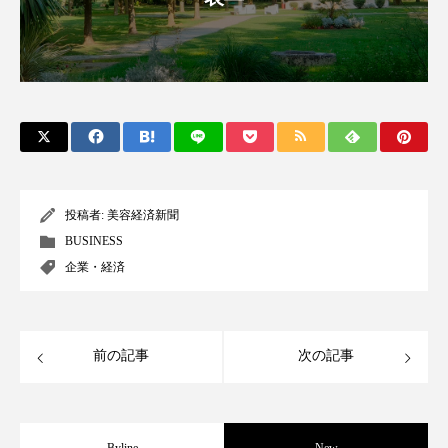
ローカル
ロンジェビティ
下半身美容
乾燥 対策 冬 スキンケア
乾燥対策
乾燥肌対策
他者との再接続
企業・経済
価格改定
保湿
保湿と香り
保湿成分
投稿者:
美容経済新聞
健康寿命
光老化
免疫 肌
BUSINESS
企業・経済
冬 UVケア
冬 美容 習慣
冬 髪 ツヤ 出す 方法
冬 髪 乾燥 改善 方法
前の記事
次の記事
冬スキンケア
冬の乾燥肌
冬の印象美
冬の準備
冬美容
冷え対策