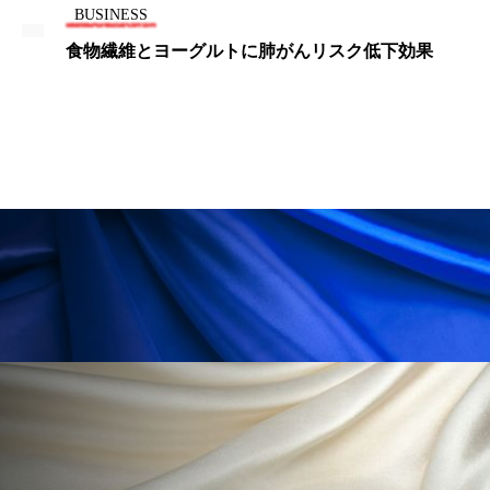
BUSINESS
パーフェクト株式会社
バイオハッキング
食物繊維とヨーグルトに肺がんリスク低下効果
バイオミメティクス
バイオミメティック
バクチオール
バリア機能
ハロウィ
ハロウィン後スキンケア
ハロウィン翌日 肌リセット
ヒアルロン酸
ビジネスモデル
ビタミンC誘導体
ファシア
ファスティング
フィトレチノール
プチ断食
ブルーオーシャン
フレグランス 冬
プロンプト
ヘアケア