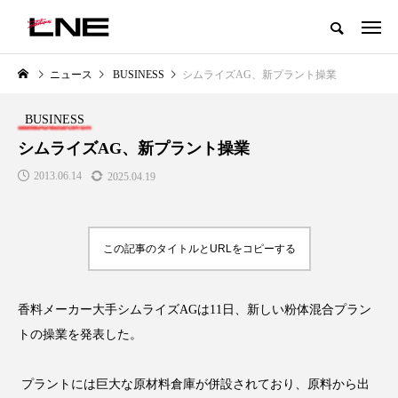
グローバルビューティ＆ヘルスケアビジネス誌
ニュース
BUSINESS
シムライズAG、新プラント操業
NEW POST
カテゴリー毎の最新記事
BUSINESS
LIFESTYLE
BUSINESS
シムライズAG、新プラント操業
2013.06.14
2025.04.19
この記事のタイトルとURLをコピーする
香料メーカー大手シムライズAGは11日、新しい粉体混合プラン
SNSの「加工顔」と美容医療｜AI
GWI調査から読み解く2030年の
」
がもたらす可能性とこれから
都市型スパ――身近なウェルネ
トの操業を発表した。
の次世代モデル
2026.07.13
2026.08.06
プラントには巨大な原材料倉庫が併設されており、原料から出