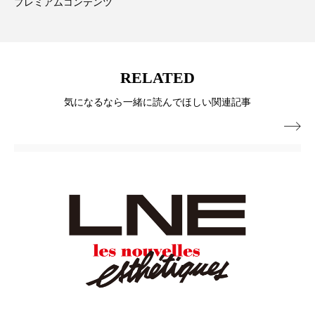
プレミアムコンテンツ
スマートウォッチ
スマートパッチ
スマートリング
セーフプレイス
セラミド
RELATED
セラミド保湿
セルフケア
気になるなら一緒に読んでほしい関連記事
ソーシャルウェルネス
ソーシャルコマース

タンパク質
ディープクレンジング
デジタルデトックス
デトックス
ドライヤー 温度 髪 ダメージ
ナイアシンアミド
ナイトプロテイン
ナイトルーティン 金木犀
パーソナライズ
バーチャルメイク