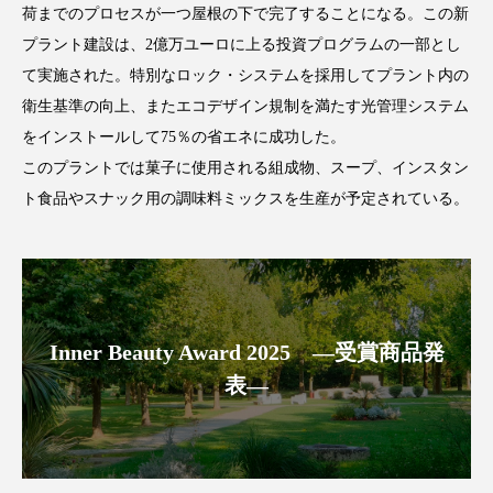
荷までのプロセスが一つ屋根の下で完了することになる。この新
プラント建設は、2億万ユーロに上る投資プログラムの一部とし
て実施された。特別なロック・システムを採用してプラント内の
衛生基準の向上、またエコデザイン規制を満たす光管理システム
FEATURED
注目の企画
をインストールして75％の省エネに成功した。
このプラントでは菓子に使用される組成物、スープ、インスタン
ト食品やスナック用の調味料ミックスを生産が予定されている。
TAG LIST
タグ一覧
AI
B2B
BeautyTech
ChatGPT
Inner Beauty Award 2025 ―受賞商品発
Gemini
Instagram
SaaS
SNS
表―
TikTok
アスタキサンチン
アスレジャーコスメ
アレルギー
アロマ