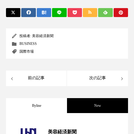
アンチエイジング
アンチソリチュード
インタビュー
インナービューティー 冷え
インナービューティーアワード2025受賞商品
投稿者:
美容経済新聞
BUSINESS
ウェアラブルデバイス
ウェルネス
国際市場
ウェルビーイング
エイジングケア
エクソソーム
オーガニック
オゾン
前の記事
次の記事
カウンセラー
カウンセリング
カカイオイル
ガジェット
キーワード
Byline
New
クルエルティフリー
クレンジング
パーフェクト社の「AI美容」事例｜「死
2026.08.04
美容経済新聞