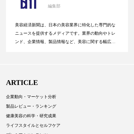
クローズアップ
ケーススタディ
編集部
花王、化粧品事業で棚卸資産38%削減
2026.07.28
の谷」克服と酷暑を商機に変えるB2B
コグニティブヘルス
コスト削減
美容経済新聞は、日本の美容業界に特化した専門的な
コネクテッド・ビューティ
コミュニケーション
【技術転用】ポーラの『顔画像解析AI』
2026.07.20
――AI需要予測で猛暑の欠品と過剰在庫
ニュースを提供するメディアです。業界の動向やトレ
SaaSモデル
ンド、企業情報、製品情報など、美容に関する幅広い
コルチゾール
サステナビリティ
テーマを取り上げています。 編集部では、美容業界の
が猛暑の建設現場に選ばれる理由
を防ぐDX戦略
サステナブル美容
サプライチェーン
取材や情報収集、分析を行い、業界内外の最新情報を
主に美容業界関係者に向けて発信しています。私たち
サプリ
サロンクレンジング
サロン戦略
は「キレイをふやす」を企業理念として信頼性の高い
ARTICLE
情報提供を通じて美容業界の発展に貢献すべく努力し
サロン経営
サロン連略
シャネル
ています。
企業動向・マーケット分析
スカルプ クレンジング 頻度
スカルプケア
製品レビュー・ランキング
スキンケア
スキンケア 習慣
健康美容の科学・研究成果
ライフスタイルとセルフケア
スキンケアルーティン
ストレス
スパ