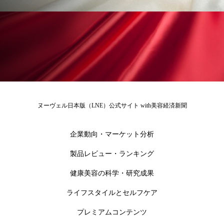
ペアトリートメント
ヘッドスパ
ヘルスケア
ヘルスビューティー
ポジショニング
ボディケア
ホルモン
マーケティング
マイクロスパ
マネジメント
むくみ対策
むくみ改善
ヌーヴェル日本版（LNE）公式サイト with美容経済新聞
メンズスキンケア
メンタルケア
企業動向・マーケット分析
メンタルヘルス
ライフスタイル
製品レビュー・ランキング
リカバリー
リカバリーウェア
リサーチ
健康美容の科学・研究成果
リナロール 効果
リラクゼーション
ライフスタイルとセルフケア
プレミアムコンテンツ
リラックス効果
レチナール
レチノール