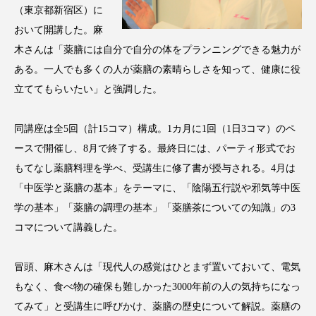
（東京都新宿区）に
アンチエイジング
アンチソリチュード
おいて開講した。麻
インタビュー
インナービューティー 冷え
木さんは「薬膳には自分で自分の体をプランニングできる魅力が
ある。一人でも多くの人が薬膳の素晴らしさを知って、健康に役
インナービューティーアワード2025受賞商品
立ててもらいたい」と強調した。
ウェアラブルデバイス
ウェルネス
同講座は全5回（計15コマ）構成。1カ月に1回（1日3コマ）のペ
ウェルビーイング
エイジングケア
ースで開催し、8月で終了する。最終日には、パーティ形式でお
もてなし薬膳料理を学べ、受講生に修了書が授与される。4月は
エクソソーム
オーガニック
オゾン
「中医学と薬膳の基本」をテーマに、「陰陽五行説や邪気等中医
学の基本」「薬膳の調理の基本」「薬膳茶についての知識」の3
カウンセラー
カウンセリング
コマについて講義した。
カカイオイル
ガジェット
キーワード
冒頭、麻木さんは「現代人の感覚はひとまず置いておいて、電気
クルエルティフリー
クレンジング
もなく、食べ物の確保も難しかった3000年前の人の気持ちになっ
てみて」と受講生に呼びかけ、薬膳の歴史について解説。薬膳の