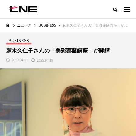
グローバルビューティ＆ヘルスケアビジネス誌
ニュース
BUSINESS
麻木久仁子さんの「美彩薬膳講座」が開講
NEW POST
カテゴリー毎の最新記事
BUSINESS
LIFESTYLE
BUSINESS
麻木久仁子さんの「美彩薬膳講座」が開講
2017.04.21
2025.04.19
SNSの「加工顔」と美容医療｜AI
GWI調査から読み解く2030年の
」
がもたらす可能性とこれから
都市型スパ――身近なウェルネ
の次世代モデル
2026.07.13
2026.08.06