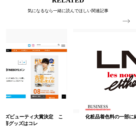
RELATED
花王
血行促進
過剰在庫
気になるなら一緒に読んでほしい関連記事

都市型美容ウェルネス
酷暑
金木犀 スキンケア
金木犀 香り 効果
需要予測
頭皮 保湿 ミスト おすすめ
香り
香り メンタルケア
香りケア
香りの重ね使い
香料
香水 レイヤリング
香水の持続
高市政権
高齢社会
BUSINESS
髪 静電気 冬 対策
髪のバリア機能 とは
化粧品着色料の一部に細胞毒性か