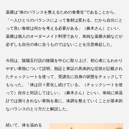
スマートウォッチ
スマートパッチ
薬膳は“体のバランスを整えるための食養生”であることから、
「一人ひとりのバランスによって食材は変わる。だから自分にと
スマートリング
セーフプレイス
セラミド
って良い食材は何かを考える必要がある」（麻木さん）といい、
薬膳は個人のオーダーメイド料理であり、単純な薬膳火鍋などが
セラミド保湿
セルフケア
必ずしも自分の体に合うものではないことを注意喚起した。
ソーシャルウェルネス
ソーシャルコマース
今回は、陰陽五行説の陰陽を中心に取り上げ、初心者にもわかり
タンパク質
ディープクレンジング
やすい寒熱について説明。熱証と寒証の具体的な症状が記載され
たチェックシートを使って、受講生に自身の状態をチェックして
デジタルデトックス
デトックス
もらった。「体は日々変化し続けている。（チェックシートを使
ドライヤー 温度 髪 ダメージ
ナイアシンアミド
って）自分と対話してほしい」（麻木さん）といい、単純に体温
計では測りきれない寒熱を基に、体調を整えていくことが基本的
ナイトプロテイン
ナイトルーティン 金木犀
なバランスのとり方だと解説した。
パーソナライズ
バーチャルメイク
続いて、体を温める