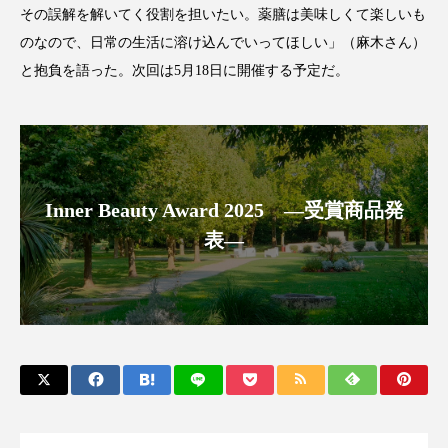
その誤解を解いてく役割を担いたい。薬膳は美味しくて楽しいも
ローカル
ロンジェビティ
下半身美容
のなので、日常の生活に溶け込んでいってほしい」（麻木さん）
と抱負を語った。次回は5月18日に開催する予定だ。
乾燥 対策 冬 スキンケア
乾燥対策
乾燥肌対策
他者との再接続
企業・経済
価格改定
保湿
保湿と香り
保湿成分
Inner Beauty Award 2025 ―受賞商品発
健康寿命
光老化
免疫 肌
表―
冬 UVケア
冬 美容 習慣
冬 髪 ツヤ 出す 方法
冬 髪 乾燥 改善 方法
冬スキンケア
冬の乾燥肌
冬の印象美
冬の準備
冬美容
冷え対策