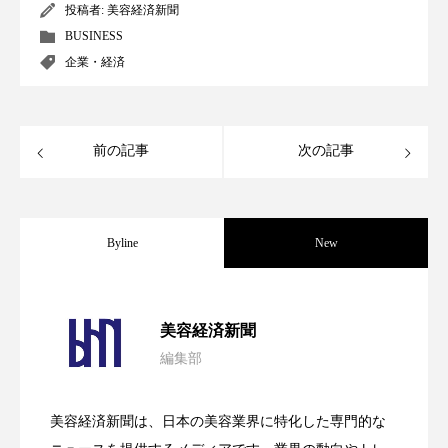
投稿者:
美容経済新聞
冷え性改善
加工アプリ
加工フィルター
BUSINESS
企業・経済
加工顔
労働環境
国内市場
国際市場
地政学リスク
外出控え
夜 スキンケア 香り
前の記事
次の記事
孤独
巡らせるケア
巡りケア
差別化
廃棄ロス
成分
技術経営
技術転用
Byline
New
抗酸化
抗酸化ケア
断食
新商品
日中関係
日焼け止め
時間制限食
パーフェクト社の「AI美容」事例｜「死
2026.08.04
美容経済新聞
東洋医学
梅雨
棚卸資産
汗ケア
編集部
花王、化粧品事業で棚卸資産38%削減
2026.07.28
の谷」克服と酷暑を商機に変えるB2B
温活スキンケア
温活女子
温活習慣
美容経済新聞は、日本の美容業界に特化した専門的な
【技術転用】ポーラの『顔画像解析AI』
2026.07.20
――AI需要予測で猛暑の欠品と過剰在庫