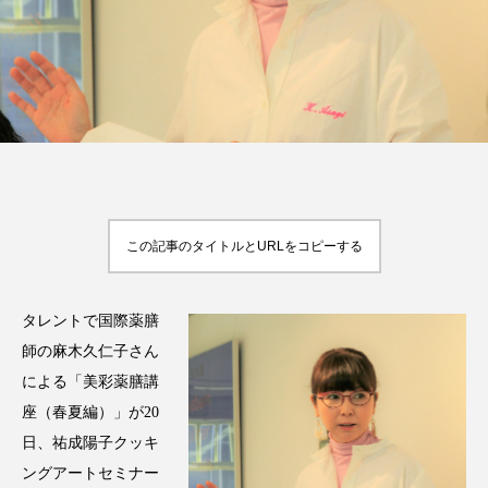
FEATURED
注目の企画
TAG LIST
タグ一覧
この記事のタイトルとURLをコピーする
AI
B2B
BeautyTech
ChatGPT
タレントで国際薬膳
Gemini
Instagram
SaaS
SNS
師の麻木久仁子さん
による「美彩薬膳講
TikTok
アスタキサンチン
座（春夏編）」が20
日、祐成陽子クッキ
アスレジャーコスメ
アレルギー
アロマ
ングアートセミナー