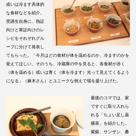
或いは冷ます具体的
パーフェクト株式会社
バイオハッキング
な食材などを紹介。
バイオミメティクス
バイオミメティック
受講生自身に、熱証
向けと寒証向けのレ
バクチオール
バリア機能
ハロウィ
シピをそれぞれグル
ープに分けて発表し
ハロウィン後スキンケア
てもらった。「今月はどの食材が体を温めるのか、冷ますのかを
ハロウィン翌日 肌リセット
ヒアルロン酸
覚えてほしい。そのうち、冷蔵庫の中を見ると、各食材が赤く
（体を温める）或いは青く（体を冷ます）光って見えてくるよう
ビジネスモデル
ビタミンC誘導体
ファシア
になる」（麻木さん）とユニークな例えで場を盛り上げた。
ファスティング
フィトレチノール
最後のコマでは、家
ですぐに取り入れら
プチ断食
ブルーオーシャン
れる「ちょい足し薬
フレグランス 冬
プロンプト
ヘアケア
膳茶」を紹介した。
紫蘇、サンザシ、桑