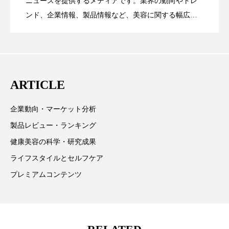
為替相場
熱中症対策
物流問題
ニュースを提供するメディアです。業界の動向やトレ
SaaSモデル
ンド、企業情報、製品情報など、美容に関する幅広い
特殊メイク
猛暑
生物模倣
用語辞典
テーマを取り上げています。 編集部では、美容業界の
が猛暑の建設現場に選ばれる理由
を防ぐDX戦略
取材や情報収集、分析を行い、業界内外の最新情報を
男性美容
画像解析
発酵
睡眠
主に美容業界関係者に向けて発信しています。私たち
は「キレイをふやす」を企業理念として信頼性の高い
睡眠 美容 金木犀
睡眠美容
秋
ARTICLE
情報提供を通じて美容業界の発展に貢献すべく努力し
秋 冷え
筋膜
精油
素髪ケア やり方
ています。
企業動向・マーケット分析
紫外線対策
美容
美容テック
製品レビュー・ランキング
健康美容の科学・研究成果
美容と政治
美容ビジネス
美容医療
ライフスタイルとセルフケア
美容業界
美的感覚
美肌習慣
プレミアムコンテンツ
美脚習慣
老化
肌ケア
肌トラブル
肌バリア
肌荒れ防止
脳
自律神経