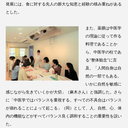
クローズアップ
ケーススタディ
発展には、食に対する先人の膨大な知恵と経験の積み重ねがある
とした。
コグニティブヘルス
コスト削減
コネクテッド・ビューティ
コミュニケーション
また、薬膳は中医学
の理論に従って作る
コルチゾール
サステナビリティ
料理であることか
ら、中医学の柱であ
サステナブル美容
サプライチェーン
る“整体観念”に言
及。「人間自身は自
サプリ
サロンクレンジング
サロン戦略
然の一部でもある。
サロン経営
サロン連略
シャネル
いかに自然を敏感に
感じながら生きていくかが大切」（麻木さん）と強調した。さら
スカルプ クレンジング 頻度
スカルプケア
に「中医学ではバランスを重視する。すべての不具合はバランス
が崩れることによって起こる」（同）として、人、自然、心、体
スキンケア
スキンケア 習慣
内の機能などがすべてバランス良く調和することの重要性を説い
スキンケアルーティン
ストレス
スパ
た。