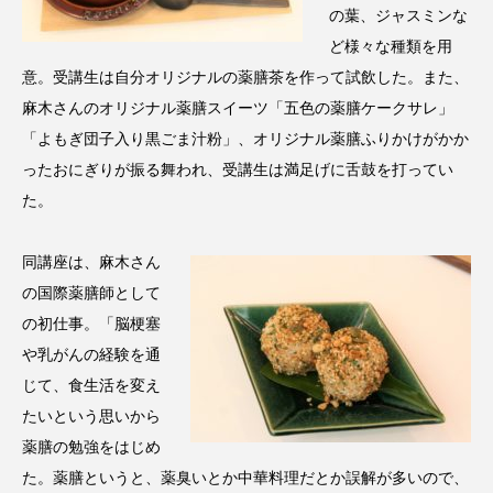
ペアトリートメント
ヘッドスパ
の葉、ジャスミンな
ど様々な種類を用
ヘルスケア
ヘルスビューティー
意。受講生は自分オリジナルの薬膳茶を作って試飲した。また、
ポジショニング
ボディケア
ホルモン
麻木さんのオリジナル薬膳スイーツ「五色の薬膳ケークサレ」
「よもぎ団子入り黒ごま汁粉」、オリジナル薬膳ふりかけがかか
マーケティング
マイクロスパ
ったおにぎりが振る舞われ、受講生は満足げに舌鼓を打ってい
た。
マネジメント
むくみ対策
むくみ改善
同講座は、麻木さん
メンズスキンケア
メンタルケア
の国際薬膳師として
メンタルヘルス
ライフスタイル
の初仕事。「脳梗塞
や乳がんの経験を通
リカバリー
リカバリーウェア
リサーチ
じて、食生活を変え
たいという思いから
リナロール 効果
リラクゼーション
薬膳の勉強をはじめ
リラックス効果
レチナール
レチノール
た。薬膳というと、薬臭いとか中華料理だとか誤解が多いので、