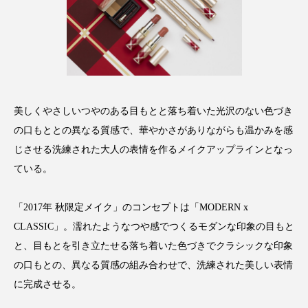
アンチエイジング
アンチソリチュード
インタビュー
インナービューティー 冷え
インナービューティーアワード2025受賞商品
ウェアラブルデバイス
ウェルネス
美しくやさしいつやのある目もとと落ち着いた光沢のない色づき
の口もととの異なる質感で、華やかさがありながらも温かみを感
ウェルビーイング
エイジングケア
じさせる洗練された大人の表情を作るメイクアップラインとなっ
ている。
エクソソーム
オーガニック
オゾン
「2017年 秋限定メイク」のコンセプトは「MODERN x
カウンセラー
カウンセリング
CLASSIC」。濡れたようなつや感でつくるモダンな印象の目もと
カカイオイル
ガジェット
キーワード
と、目もとを引き立たせる落ち着いた色づきでクラシックな印象
の口もとの、異なる質感の組み合わせで、洗練された美しい表情
クルエルティフリー
クレンジング
に完成させる。