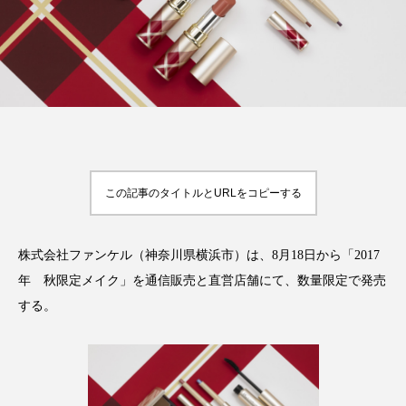
FEATURED
注目の企画
TAG LIST
タグ一覧
この記事のタイトルとURLをコピーする
AI
B2B
BeautyTech
ChatGPT
株式会社ファンケル（神奈川県横浜市）は、8月18日から「2017
年 秋限定メイク」を通信販売と直営店舗にて、数量限定で発売
Gemini
Instagram
SaaS
SNS
する。
TikTok
アスタキサンチン
アスレジャーコスメ
アレルギー
アロマ