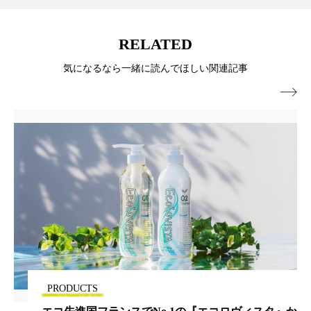
ローカル
ロンジェビティ
下半身美容
RELATED
乾燥 対策 冬 スキンケア
乾燥対策
気になるなら一緒に読んでほしい関連記事
乾燥肌対策
他者との再接続
企業・経済

価格改定
保湿
保湿と香り
保湿成分
健康寿命
光老化
免疫 肌
冬 UVケア
冬 美容 習慣
冬 髪 ツヤ 出す 方法
冬 髪 乾燥 改善 方法
冬スキンケア
冬の乾燥肌
冬の印象美
PRODUCTS
冬の準備
冬美容
冷え対策