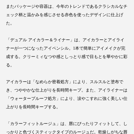
クローズアップ
ケーススタディ
またパッケージや容器は、今年のトレンドであるクラシカルなチ
コグニティブヘルス
コスト削減
ェック柄と温かみを感じさせる赤色を使ったデザインに仕上げ
た。
コネクテッド・ビューティ
コミュニケーション
「デュアル アイカラー＆ライナー」は、アイカラーとアイライ
コルチゾール
サステナビリティ
ナーが一つになったアイペンシル。1本で簡単にアイメイクが完
成する。クリーミィなつや感としっとり感で目もとを華やかに彩
サステナブル美容
サプライチェーン
る。
サプリ
サロンクレンジング
サロン戦略
アイカラーは「なめらか密着処方」により、スルスルと塗布で
サロン経営
サロン連略
シャネル
き、つややかな仕上がりを長時間キープ。また、アイライナーは
「ウォータープルーフ処方」により、涙やこすれに強く美しい仕
スカルプ クレンジング 頻度
スカルプケア
上がりを長時間キープする。
スキンケア
スキンケア 習慣
「カラーフィットルージュ」は、唇にぴったりフィットして、し
スキンケアルーティン
ストレス
スパ
っかりと色づくスティックタイプのルージュだ。乾燥しがちな唇