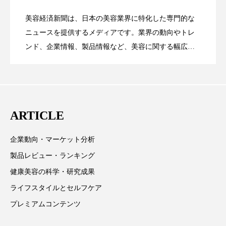
ペアトリートメント
ヘッドスパ
美容経済新聞は、日本の美容業界に特化した専門的な
ヘルスケア
ヘルスビューティー
【技術転用】ポーラの『顔画像解析AI』
2026.07.20
――AI需要予測で猛暑の欠品と過剰在庫
ニュースを提供するメディアです。業界の動向やトレ
SaaSモデル
ンド、企業情報、製品情報など、美容に関する幅広い
ポジショニング
ボディケア
ホルモン
テーマを取り上げています。 編集部では、美容業界の
が猛暑の建設現場に選ばれる理由
を防ぐDX戦略
マーケティング
マイクロスパ
取材や情報収集、分析を行い、業界内外の最新情報を
主に美容業界関係者に向けて発信しています。私たち
マネジメント
むくみ対策
むくみ改善
は「キレイをふやす」を企業理念として信頼性の高い
ARTICLE
情報提供を通じて美容業界の発展に貢献すべく努力し
メンズスキンケア
メンタルケア
ています。
企業動向・マーケット分析
メンタルヘルス
ライフスタイル
製品レビュー・ランキング
リカバリー
リカバリーウェア
リサーチ
健康美容の科学・研究成果
ライフスタイルとセルフケア
リナロール 効果
リラクゼーション
プレミアムコンテンツ
リラックス効果
レチナール
レチノール