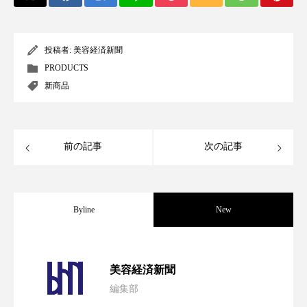
パーフェクト株式会社
バイオハッキング
バイオミメティクス
バイオミメティック
投稿者:
美容経済新聞
PRODUCTS
バクチオール
バリア機能
ハロウィ
新商品
ハロウィン後スキンケア
ハロウィン翌日 肌リセット
ヒアルロン酸
前の記事
次の記事
ビジネスモデル
ビタミンC誘導体
ファシア
ファスティング
フィトレチノール
Byline
New
プチ断食
ブルーオーシャン
パーフェクト社の「AI美容」事例｜「死
2026.08.04
美容経済新聞
フレグランス 冬
プロンプト
ヘアケア
編集部
花王、化粧品事業で棚卸資産38%削減
2026.07.28
の谷」克服と酷暑を商機に変えるB2B