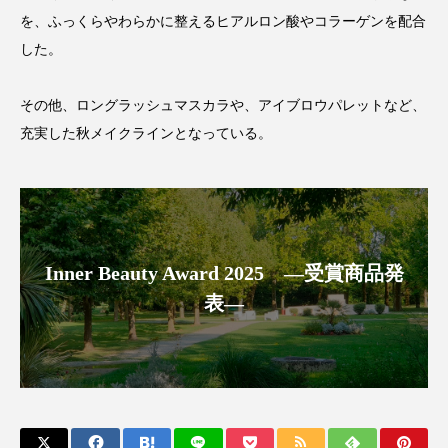
を、ふっくらやわらかに整えるヒアルロン酸やコラーゲンを配合
スマートウォッチ
スマートパッチ
した。
スマートリング
セーフプレイス
セラミド
その他、ロングラッシュマスカラや、アイブロウパレットなど、
セラミド保湿
セルフケア
充実した秋メイクラインとなっている。
ソーシャルウェルネス
ソーシャルコマース
タンパク質
ディープクレンジング
Inner Beauty Award 2025 ―受賞商品発
デジタルデトックス
デトックス
表―
ドライヤー 温度 髪 ダメージ
ナイアシンアミド
ナイトプロテイン
ナイトルーティン 金木犀
パーソナライズ
バーチャルメイク