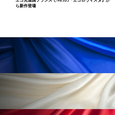
ヴィスタ』か
天然ダイヤモンド入りコスメ「ディアモ
冷え性改善
加工アプリ
加工フィルター
加工顔
労働環境
国内市場
国際市場
地政学リスク
外出控え
夜 スキンケア 香り
孤独
巡らせるケア
巡りケア
差別化
廃棄ロス
成分
技術経営
技術転用
抗酸化
抗酸化ケア
断食
新商品
日中関係
日焼け止め
時間制限食
東洋医学
梅雨
棚卸資産
汗ケア
温活スキンケア
温活女子
温活習慣