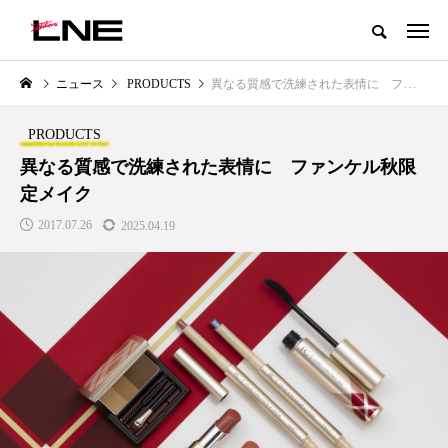
グローバルビューティ＆ヘルスケアビジネス誌
ニュース
PRODUCTS
異なる質感で洗練された表情に ファンケル秋限定メイク
NEW POST
カテゴリー毎の最新記事
PRODUCTS
LIFESTYLE
BUSINESS
異なる質感で洗練された表情に ファンケル秋限
定メイク
2017.07.26
2025.04.19
SNSの「加工顔」と美容医療｜AI
GWI調査から読み解く2030年の
」
がもたらす可能性とこれから
都市型スパ――身近なウェルネ
の次世代モデル
2026.07.13
2026.08.06