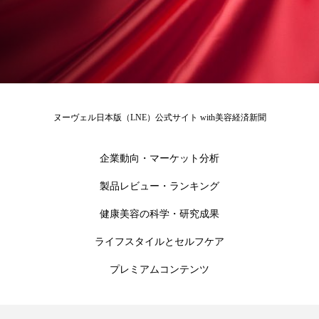
為替相場
熱中症対策
物流問題
特殊メイク
猛暑
生物模倣
用語辞典
男性美容
画像解析
発酵
睡眠
睡眠 美容 金木犀
睡眠美容
秋
ヌーヴェル日本版（LNE）公式サイト with美容経済新聞
秋 冷え
筋膜
精油
素髪ケア やり方
企業動向・マーケット分析
紫外線対策
美容
美容テック
製品レビュー・ランキング
美容と政治
美容ビジネス
美容医療
健康美容の科学・研究成果
美容業界
美的感覚
美肌習慣
ライフスタイルとセルフケア
プレミアムコンテンツ
美脚習慣
老化
肌ケア
肌トラブル
肌バリア
肌荒れ防止
脳
自律神経