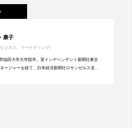
ハロウィン翌日 肌リセット
ヒアルロン酸
ビジネスモデ
w
フィトレチノール
プチ断食
ブルーオーシャン
ペアトリートメント
ヘッドスパ
ヘルスケア
ヘ
年展望：P&G・LVMH・ロレアルの戦略と日本企業の課
・康子
ア
ホルモン
マーケティング
マイクロスパ
ビジネス、マーケティング）
イエンスグラント」の第16回受賞者決定
メンズスキンケア
メンタルケア
メンタルヘルス
alery／早稲田大学大学院卒。英インデペンデント新聞社東京
ネージャーを経て、日本経済新聞社ロサンゼルス支局
業アミリス、CEO退任と世界的な人員削除を発表
ェア
リサーチ
リナロール 効果
リラクゼーション
流通、産業分野を専門に記者経験を積む。本紙では主
海外メーカー、ブランドの動向、海外市場の動向、新
ローカル
ロンジェビティ
下半身美容
乾燥 
ルなどを担当。現在はロンドンに在住
他者との再接続
企業・経済
価格改定
保湿
免疫 肌
冬 UVケア
冬 美容 習慣
冬 髪 ツヤ 出す 
冬の印象美
冬の準備
冬美容
冷え対策