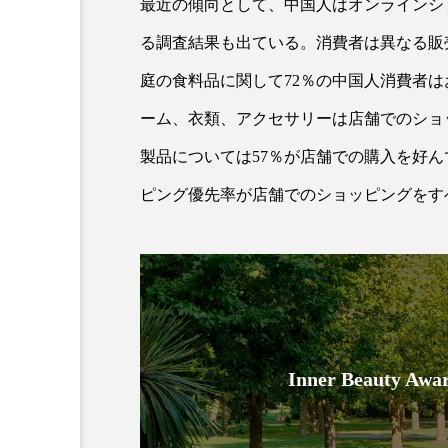
最近の傾向として、中国人はオンラインシ
る調査結果も出ている。消費者は異なる販
庭の食料品に関して72％の中国人消費者
ーム、衣類、アクセサリーは店舗でのショ
製品については57％が店舗での購入を好
ピング優先率が店舗でのショッピングをす
AI
B2B
BeautyTech
アスタキサンチン
アスレ
インタビュー
インナービ
ウェルネス
ウェルビーイ
Inner Beauty
カウンセラー
カウンセリ