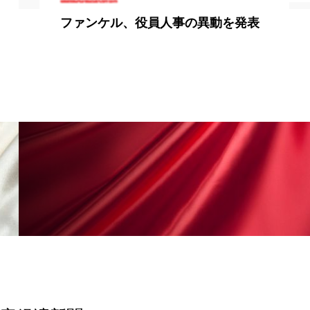
香り
香り メンタルケア
米国家庭医の半数以上が補完医療の
利用に前向き
政権
高齢社会