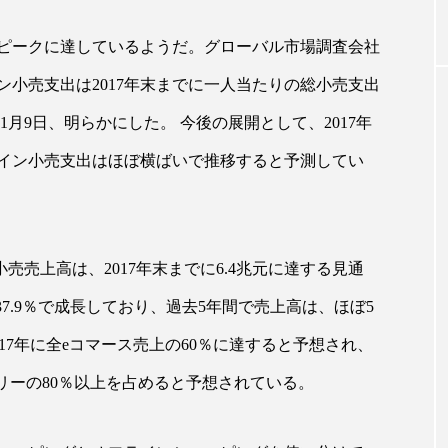
ピークに達しているようだ。グローバル市場調査会社
｜AI
GWI調査から読み解く2030年の都
青山メ
小売支出は2017年末までに一人当たりの総小売支出
ら
市型スパ――身近なウェルネスの
玲 院
次世代モデル
見が切
1月9日、明らかにした。 今後の展開として、2017年
療の新
2026.08.06
2026
ライン小売支出はほぼ横ばいで推移すると予測してい
売売上高は、2017年末までに6.4兆元に達する見通
FEATURED
37.9％で成長しており、過去5年間で売上高は、ほぼ5
注目の企画
017年に全eコマース売上の60％に達すると予想され、
リーの80％以上を占めると予想されている。