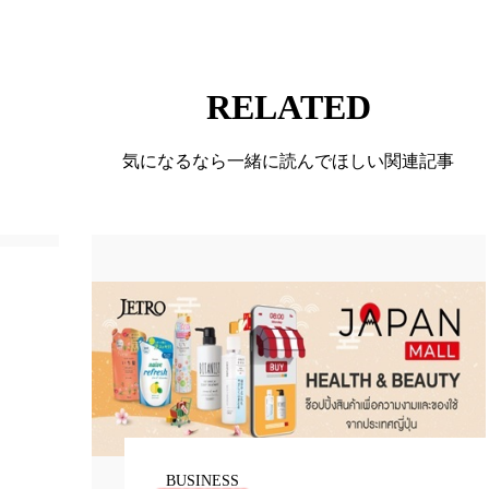
ー
加工顔
労働環境
国内市場
国際市場
香り
孤独
巡らせるケア
巡りケア
差別化
RELATED
抗酸化
抗酸化ケア
断食
新商品
日中関係
気になるなら一緒に読んでほしい関連記事
梅雨
棚卸資産
汗ケア
温活スキンケア
物流問題
特殊メイク
猛暑
生物模倣
用
眠
睡眠 美容 金木犀
睡眠美容
秋
秋 冷え
対策
美容
美容テック
美容と政治
美容ビジ
美肌習慣
美脚習慣
老化
肌ケア
肌トラブ
律神経
花王
血行促進
過剰在庫
都市型美容
BUSINESS