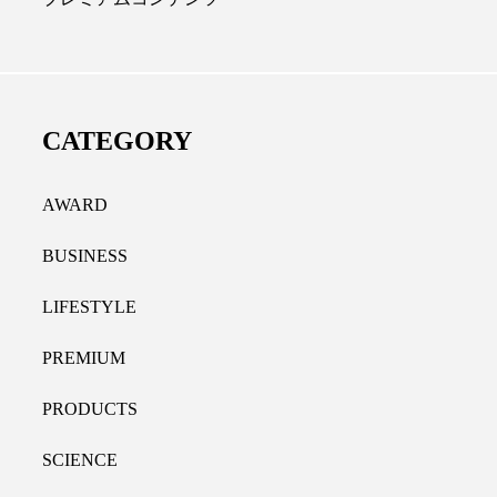
ディカルクリニック｜本郷
レチノール代替成分と
長：内科と循環器専門医の知
オールやレチナールなど
り拓く、再生医療と統合医
果と活用法
CATEGORY
たな価値
2026.07.30
.04.28
AWARD
BUSINESS
LIFESTYLE
PREMIUM
PRODUCTS
SCIENCE