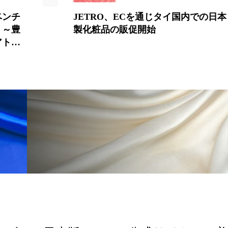
 香り 効果
需要予測
頭皮 保湿 ミスト おすすめ
での日本
ファンケル、役員人事の異動を発表
香料
香水 レイヤリング
香水の持続
高市
リア機能 とは