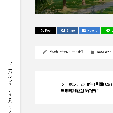
クレンジング
クローズア
コネクテッド・ビューティ
サプライチェーン
サプリ
Post
Share
Hatena
L
スカルプ クレンジング 頻度
投稿者:
ヴァレリー・康子
BUSINESS
ストレス
スパ
ス
グローバルビューティ＆ヘルスケアビジネス誌
セラミド保湿
セルフケア
ディープクレンジング
デ
シーボン、2018年3月期Q2の
ナイトプロテイン
ナイト
当期純利益は約7倍に
バイオハッキング
バイオ