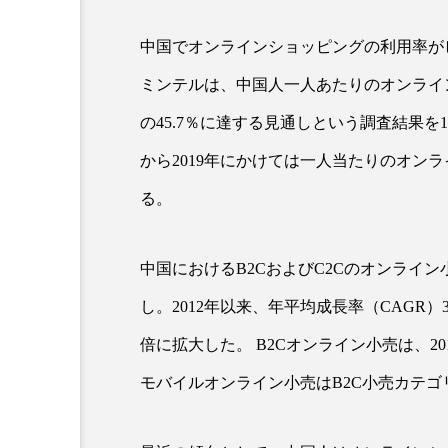
中国でオンラインショッピングの利用率が
超が「ながら美容」を実
SNSの「加工顔」と美容医療
ミンテルは、中国人一人あたりのオンライン
を有効に使いたい」が9
がもたらす可能性とこれか
2026.07.13
の45.7％に達する見通しという調査結果を1
9
から2019年にかけては一人当たりのオン
る。
中国におけるB2CおよびC2Cのオンライン小
し。2012年以来、年平均成長率（CAGR）
倍に拡大した。 B2Cオンライン小売は、2
モバイルオンライン小売はB2C小売カテゴ