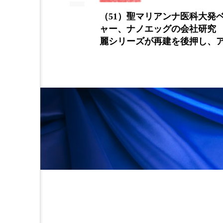
金木犀 スキンケア
金木犀
科大発ベンチ
JETRO、ECを通じタイ国内
社研究 ～豊
製化粧品の販促開始
香りケア
香りの重ね使い
押し、アトピ
（下）
髪 静電気 冬 対策
髪のバ