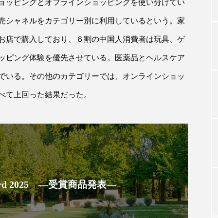
ョッピングとオフラインショッピングを使い分けてい
売シャネルをカテゴリー別に利用しているという。家
TAG LIST
はお店で購入しており、６割の中国人消費者は玩具、ゲ
ッピング体験を優先させている。医薬品とヘルスケア
タグ一覧
んでいる。その他のカテゴリーでは、オンラインショッ
べて上回った結果だった。
ChatGPT
Gemini
Instagram
SaaS
SN
ジャーコスメ
アレルギー
アロマ
アンチエイジン
ューティー 冷え
インナービューティーアワード2025受賞商品
ング
エイジングケア
エクソソーム
オーガニック
 Award 2025 ―受賞商品発表―
ング
カカイオイル
ガジェット
キーワード