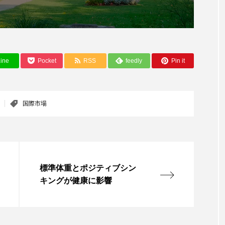
ップ
ケーススタディ
コグニティブヘルス
コスト
コミュニケーション
コルチゾール
サステナビリティ
サロンクレンジング
サロン戦略
サロン経営
ine
Pocket
RSS
feedly
Pin it
スカルプケア
スキンケア
スキンケア 習慣
ス
国際市場
マートウォッチ
スマートパッチ
スマートリング
セ
ソーシャルウェルネス
ソーシャルコマース
タン
ジタルデトックス
デトックス
ドライヤー 温度 髪 ダメー
標準体重とポジティブシン
ルーティン 金木犀
パーソナライズ
バーチャルメイク
キングが健康に影響
ミメティクス
バイオミメティック
バクチオール