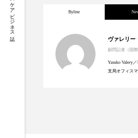
ハロウィン後スキンケア
Byline
Ne
ファシア
ファスティング
プロンプト
ヘアケア
2025.06.11
世界の化粧品市場2025
ヴァレリー
ポジショニング
ボディケ
顧問記者（国際
2023.06.30
資生堂、「女性研究者サ
題
むくみ対策
むくみ改善
Yasuko V
支局オフィスマ
2023.06.29
米バイオテクノロジー企
リカバリー
リカバリーウ
で米国西海岸の
に、米国欧州の
レチナール
レチノール
規ビジネスモデ
乾燥対策
乾燥肌対策
健康寿命
光老化
冬スキンケア
冬の乾燥肌