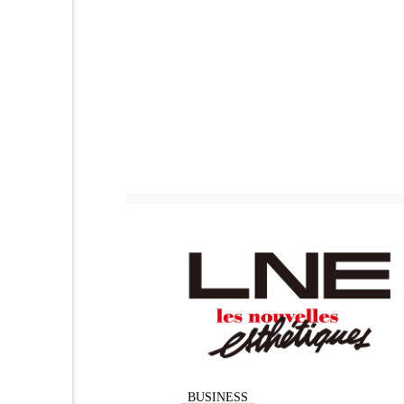
加工アプリ
加工フィルタ
外出控え
夜 スキンケア 
技術経営
技術転用
時間制限食
東洋医学
為替相場
熱中症対策
画像解析
発酵
睡
素髪ケア やり方
紫外線
美容業界
美的感覚
肌荒れ防止
脳
自
BUSINESS