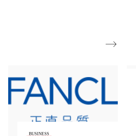
地政学リスク
廃棄ロス
成分
日焼け止め

温活女子
温活習慣
語辞典
男性美容
筋膜
精油
ネス
美容医療
ル
肌バリア
ウェルネス
酷暑
BUSINESS