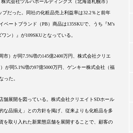
は、株式会社ツルハホールディングス（北海道札幌市）
でトップだった。同社の化粧品売上利益率は32.2％と前年
TAG LIST
ベートブランド（PB）商品は135SKUで、うち『M’s
ィズワン）』が109SKUとなっている。
タグ一覧
）が同7.5%増の145億2400万円、株式会社クリエ
が同5.1%増の97億5000万円、ゲンキー株式会社（福
ChatGPT
Gemini
Instagram
SaaS
SN
となった。
ジャーコスメ
アレルギー
アロマ
アンチエイジン
ューティー 冷え
インナービューティーアワード2025受賞商品
店舗展開を図っている。株式会社クリエイトSDホール
ング
エイジングケア
エクソソーム
オーガニック
的な品揃え」との方針を掲げ、従来よりも化粧品を多
貨を取り入れた新業態店舗を展開することで、顧客の
ング
カカイオイル
ガジェット
キーワード