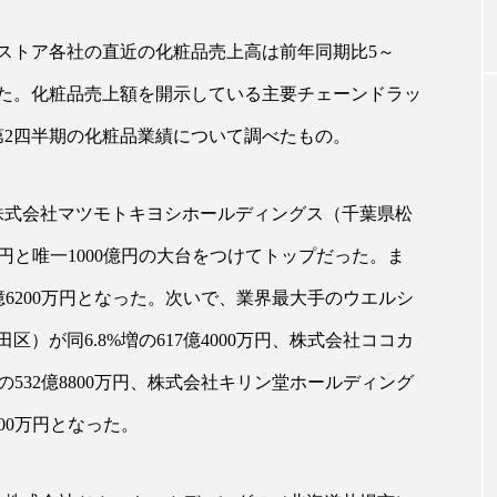
ストア各社の直近の化粧品売上高は前年同期比5～
｜AI
GWI調査から読み解く2030年の都
青山メ
った。化粧品売上額を開示している主要チェーンドラッ
ら
市型スパ――身近なウェルネスの
玲 院
次世代モデル
見が切
～第2四半期の化粧品業績について調べたもの。
療の新
2026.08.06
2026
、株式会社マツモトキヨシホールディングス（千葉県松
00万円と唯一1000億円の大台をつけてトップだった。ま
6億6200万円となった。次いで、業界最大手のウエルシ
FEATURED
）が同6.8%増の617億4000万円、株式会社ココカ
注目の企画
の532億8800万円、株式会社キリン堂ホールディング
700万円となった。