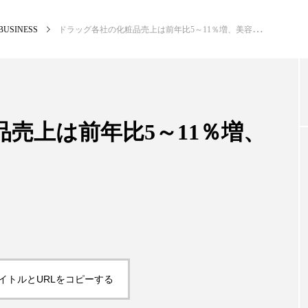
BUSINESS
ドラッグ各社の化粧品売上は前年比5～11％増、美容経済新聞調べ
NEW POST
カテゴリー毎の最新記事
売上は前年比5～11％増、
BUSINESS
PR
イトルとURLをコピーする