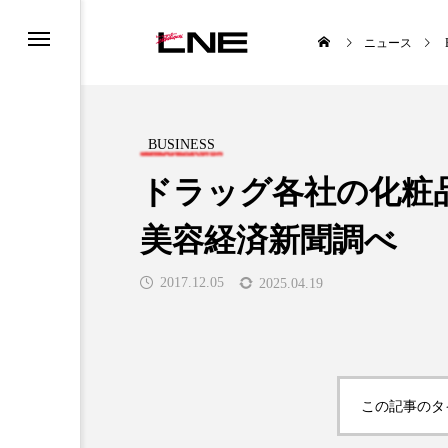
ニュース
BUSINESS
ドラッグ各社の化粧品
美容経済新聞調べ
UCTS
LIFESTYLE
2017.12.05
2025.04.19

この記事のタ