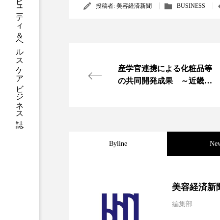
グローバルビューティ＆ヘルスケアビジネス誌
ハロウィン後スキンケア
投稿者:
美容経済新聞
BUSINESS
ファシア
ファスティング
プロンプト
ヘアケア
産学官連携による化粧品等
ポジショニング
ボディケ
の共同開発成果 ～近畿大
とリーブ21など民間企業が
むくみ対策
むくみ改善
トニック、化粧水などを商
品化～（上）
リカバリー
リカバリーウ
レチナール
レチノール
Byline
Ne
乾燥対策
乾燥肌対策
2026.08.04
パーフェクト社の「AI
美容経済新
健康寿命
光老化
編集部
2026.07.28
花王、化粧品事業で棚卸
SaaSモデル
冬スキンケア
冬の乾燥肌