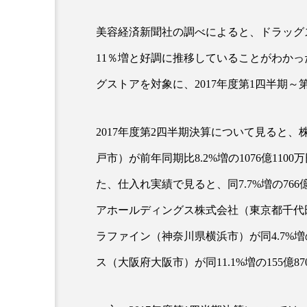
美容経済新聞社の調べによると、ドラッグ
超が「ながら美容」を実
SNSの「加工顔」と美容医療
11％増と好調に推移していることがわか
を有効に使いたい」が9
がもたらす可能性とこれか
2026.07.13
グストアを対象に、2017年度第1四半期
9
2017年度第2四半期決算について見ると
戸市）が前年同期比8.2%増の1076億11
た、仕入れ実績で見ると、同7.7%増の76
アホールディングス株式会社（東京都千代田区
ラファイン（神奈川県横浜市）が同4.7%増
ス（大阪府大阪市）が同11.1%増の155億8