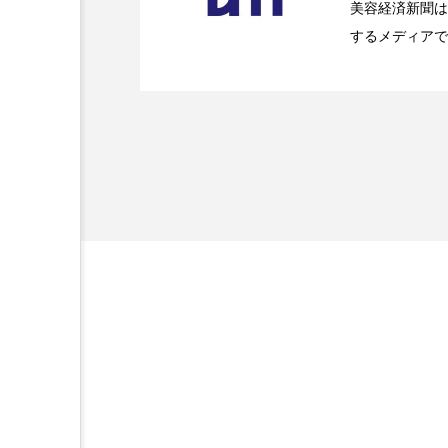
美容経済新聞は
加工アプリ
加工フィルタ
するメディアで
2026.07.20
【技術転用】ポーラの『
を防ぐDX戦略
ど、美容に関す
外出控え
夜 スキンケア 
容業界の取材や
容業界関係者に
技術経営
技術転用
を企業理念とし
献すべく努力し
時間制限食
東洋医学
為替相場
熱中症対策
画像解析
発酵
睡
素髪ケア やり方
紫外線
美容業界
美的感覚
肌荒れ防止
脳
自