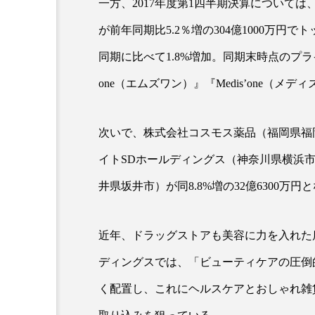
一方、2017年度第1四半期決算について
が前年同期比5.2％増の304億1000万円
同期に比べて1.8%増加。同期末時点のプライ
one（エムズワン）』『Medis’one（メデ
次いで、株式会社コスモス薬品（福岡県福岡市
イトSDホールディングス（神奈川県横浜市）
AI
B2B
BeautyTech
井県坂井市）が同8.8%増の32億6300万円
アスタキサンチン
アスレ
インタビュー
インナービ
近年、ドラッグストアも美容に力を入れた
ウェルネス
ウェルビーイ
ディングスでは、「ビューティケアの圧倒
く配置し、これにヘルスケアとおしゃれ雑
カウンセラー
カウンセリ