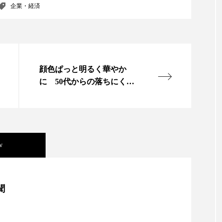
ハロウィン翌日 肌リセット
ヒアルロン酸
ビジネスモデ
企業・経済
フィトレチノール
プチ断食
ブルーオーシャン
ペアトリートメント
ヘッドスパ
ヘルスケア
ヘ
顔色ぱっと明るく華やか
ア
ホルモン
マーケティング
マイクロスパ
に 50代からの落ちにくい
口紅 カネボウ
メンズスキンケア
メンタルケア
メンタルヘルス
ェア
リサーチ
リナロール 効果
リラクゼーション
ローカル
ロンジェビティ
下半身美容
乾燥 
w
他者との再接続
企業・経済
価格改定
保湿
美容」事例｜「死の谷」克服と酷暑を商機に変えるB2B
聞
免疫 肌
冬 UVケア
冬 美容 習慣
冬 髪 ツヤ 出す 
資産38%削減――AI需要予測で猛暑の欠品と過剰在庫
冬の印象美
冬の準備
冬美容
冷え対策