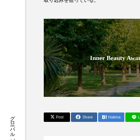
取り込みを狙っている。
クレンジング
クローズア
コネクテッド・ビューティ
サプライチェーン
サプリ
スカルプ クレンジング 頻度
Inner Beauty
ストレス
スパ
ス
セラミド保湿
セルフケア
ディープクレンジング
デ
ナイトプロテイン
ナイト
Post
Share
Hatena
L
バイオハッキング
バイオ