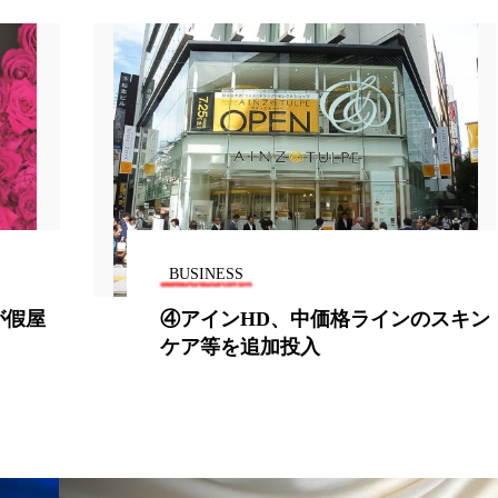
 香り 効果
需要予測
頭皮 保湿 ミスト おすすめ
香料
香水 レイヤリング
香水の持続
高市
リア機能 とは
BUSINESS
が假屋
④アインHD、中価格ラインのスキン
ケア等を追加投入