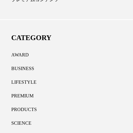
ディカルクリニック｜本郷
レチノール代替成分と
長：内科と循環器専門医の知
オールやレチナールなど
り拓く、再生医療と統合医
果と活用法
CATEGORY
たな価値
2026.07.30
.04.28
AWARD
BUSINESS
LIFESTYLE
PREMIUM
PRODUCTS
SCIENCE