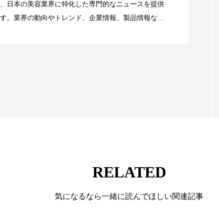
、日本の美容業界に特化した専門的なニュースを提供
ー
加工顔
労働環境
国内市場
国際市場
す。業界の動向やトレンド、企業情報、製品情報な
顔画像解析AI』が猛暑の建設現場に選ばれる理由
る幅広いテーマを取り上げています。 編集部では、美
香り
孤独
巡らせるケア
巡りケア
差別化
情報収集、分析を行い、業界内外の最新情報を主に美
向けて発信しています。私たちは「キレイをふやす」
抗酸化
抗酸化ケア
断食
新商品
日中関係
て信頼性の高い情報提供を通じて美容業界の発展に貢
ています。
梅雨
棚卸資産
汗ケア
温活スキンケア
物流問題
特殊メイク
猛暑
生物模倣
用
眠
睡眠 美容 金木犀
睡眠美容
秋
秋 冷え
対策
美容
美容テック
美容と政治
美容ビジ
RELATED
美肌習慣
美脚習慣
老化
肌ケア
肌トラブ
気になるなら一緒に読んでほしい関連記事
律神経
花王
血行促進
過剰在庫
都市型美容