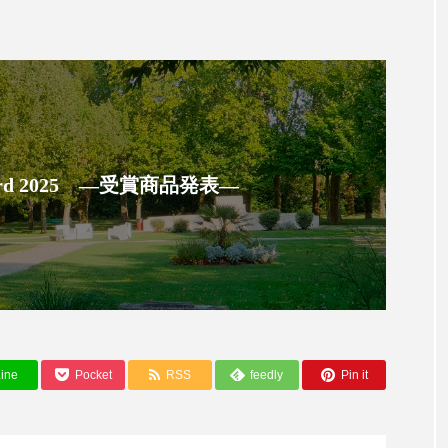
ップ
ケーススタディ
コグニティブヘルス
コスト
コミュニケーション
コルチゾール
サステナビリティ
サロンクレンジング
サロン戦略
サロン経営
スカルプケア
スキンケア
スキンケア 習慣
ス
 Award 2025 ―受賞商品発表―
マートウォッチ
スマートパッチ
スマートリング
セ
ソーシャルウェルネス
ソーシャルコマース
タン
ジタルデトックス
デトックス
ドライヤー 温度 髪 ダメー
ルーティン 金木犀
パーソナライズ
バーチャルメイク
ine
Pocket
RSS
feedly
Pin it
ミメティクス
バイオミメティック
バクチオール