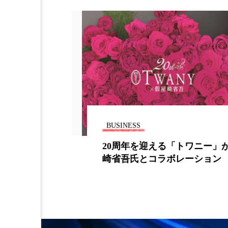
金木犀 スキンケア
金木犀
香りケア
香りの重ね使い
髪 静電気 冬 対策
髪のバ
BUSINESS
、ソーシャル
20周年を迎える「トワニー」
崎省吾氏とコラボレーション