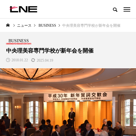
グローバルビューティ＆ヘルスケアビジネス誌
ニュース
BUSINESS
中央理美容専門学校が新年会を開催
NEW POST
カテゴリー毎の最新記事
BUSINESS
LIFESTYLE
BUSINESS
中央理美容専門学校が新年会を開催
2018.01.22
2025.04.19
SNSの「加工顔」と美容医療｜AI
GWI調査から読み解く2030年の
」
がもたらす可能性とこれから
都市型スパ――身近なウェルネ
の次世代モデル
2026.07.13
2026.08.06