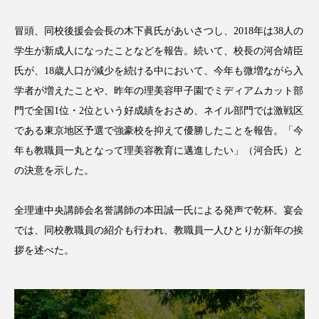
アンチエイジング
アンチソリチュード
冒頭、同校後援会会長の木下眞氏があいさつし、2018年は38人の
インタビュー
インナービューティー 冷え
学生が新成人になったことなどを報告。続いて、校長の河合靖臣
氏が、18歳人口が減少を続ける中において、今年も微増ながら入
インナービューティーアワード2025受賞商品
学者が増えたことや、昨年の理美容甲子園でミディアムカット部
門で全国1位・2位という好成績をおさめ、ネイル部門では激戦区
ウェアラブルデバイス
ウェルネス
である東京地区予選で強豪校を抑えて優勝したことを報告。「今
ウェルビーイング
エイジングケア
年も教職員一丸となって理美容教育に邁進したい」（河合氏）と
の決意を示した。
エクソソーム
オーガニック
オゾン
全理連中央講師会名誉講師の本田誠一氏による発声で乾杯。宴会
カウンセラー
カウンセリング
では、同校教職員の紹介も行われ、教職員一人ひとりが新年の挨
拶を述べた。
カカイオイル
ガジェット
キーワード
クルエルティフリー
クレンジング