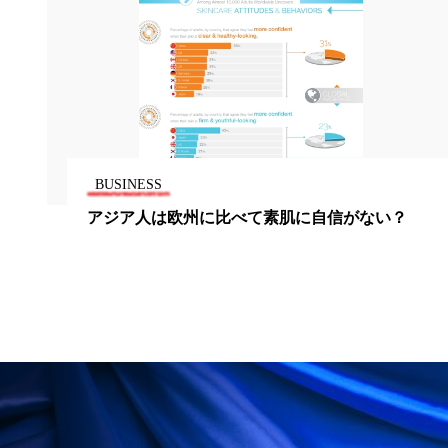
ペアトリートメント
ヘッドスパ
ヘルスケア
ヘルスビューティー
ポジショニング
ボディケア
ホルモン
マーケティング
マイクロスパ
BUSINESS
マネジメント
むくみ対策
むくみ改善
アジア人は欧州に比べて素肌に自信がない？
メンズスキンケア
メンタルケア
メンタルヘルス
ライフスタイル
リカバリー
リカバリーウェア
リサーチ
リナロール 効果
リラクゼーション
リラックス効果
レチナール
レチノール