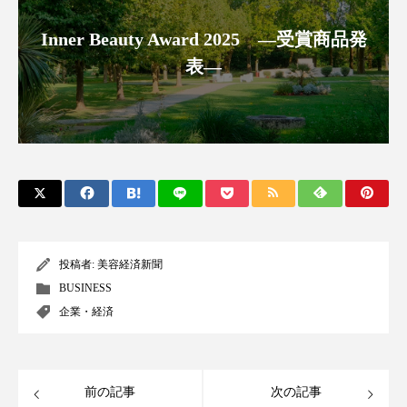
クローズアップ
ケーススタディ
Inner Beauty Award 2025 ―受賞商品発
コグニティブヘルス
コスト削減
表―
コネクテッド・ビューティ
コミュニケーション
コルチゾール
サステナビリティ
サステナブル美容
サプライチェーン
サプリ
サロンクレンジング
サロン戦略
サロン経営
サロン連略
シャネル
投稿者:
美容経済新聞
BUSINESS
スカルプ クレンジング 頻度
スカルプケア
企業・経済
スキンケア
スキンケア 習慣
前の記事
次の記事
スキンケアルーティン
ストレス
スパ