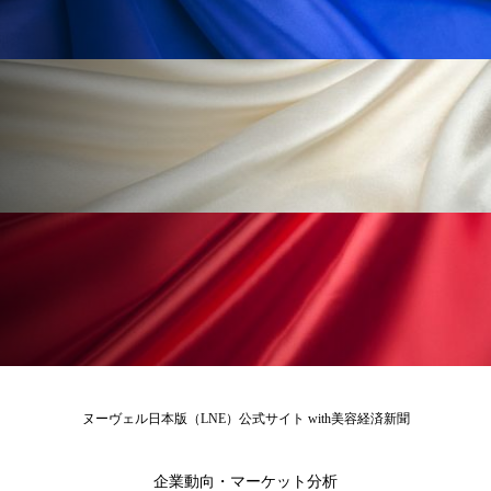
ローカル
ロンジェビティ
下半身美容
乾燥 対策 冬 スキンケア
乾燥対策
乾燥肌対策
他者との再接続
企業・経済
価格改定
保湿
保湿と香り
保湿成分
健康寿命
光老化
免疫 肌
冬 UVケア
冬 美容 習慣
冬 髪 ツヤ 出す 方法
冬 髪 乾燥 改善 方法
冬スキンケア
冬の乾燥肌
冬の印象美
ヌーヴェル日本版（LNE）公式サイト with美容経済新聞
冬の準備
冬美容
冷え対策
企業動向・マーケット分析