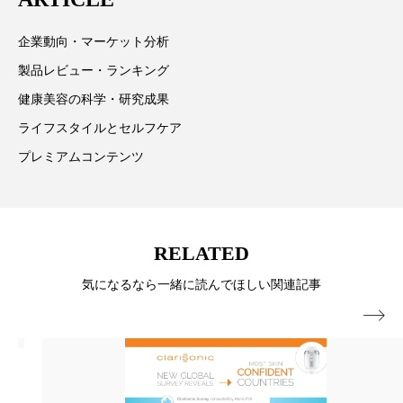
情報提供を通じて美容業界の発展に貢献すべく努力し
パーフェクト株式会社
バイオハッキング
ています。
企業動向・マーケット分析
バイオミメティクス
バイオミメティック
製品レビュー・ランキング
健康美容の科学・研究成果
バクチオール
バリア機能
ハロウィ
ライフスタイルとセルフケア
ハロウィン後スキンケア
プレミアムコンテンツ
ハロウィン翌日 肌リセット
ヒアルロン酸
ビジネスモデル
ビタミンC誘導体
ファシア
RELATED
ファスティング
フィトレチノール
気になるなら一緒に読んでほしい関連記事

プチ断食
ブルーオーシャン
フレグランス 冬
プロンプト
ヘアケア