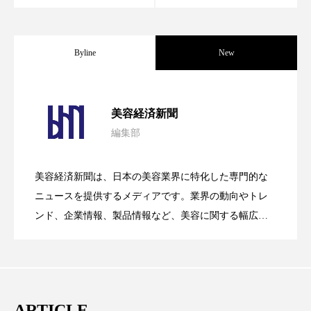
スマートウォッチ
スマートパッチ
Byline
New
スマートリング
セーフプレイス
セラミド
セラミド保湿
セルフケア
パーフェクト社の「AI美容」事例｜「死
2026.08.04
美容経済新聞
ソーシャルウェルネス
ソーシャルコマース
編集部
花王、化粧品事業で棚卸資産38%削減
2026.07.28
の谷」克服と酷暑を商機に変えるB2B
タンパク質
ディープクレンジング
美容経済新聞は、日本の美容業界に特化した専門的な
デジタルデトックス
デトックス
【技術転用】ポーラの『顔画像解析AI』
2026.07.20
――AI需要予測で猛暑の欠品と過剰在庫
ニュースを提供するメディアです。業界の動向やトレ
SaaSモデル
ンド、企業情報、製品情報など、美容に関する幅広い
ドライヤー 温度 髪 ダメージ
ナイアシンアミド
テーマを取り上げています。 編集部では、美容業界の
が猛暑の建設現場に選ばれる理由
を防ぐDX戦略
取材や情報収集、分析を行い、業界内外の最新情報を
ナイトプロテイン
ナイトルーティン 金木犀
主に美容業界関係者に向けて発信しています。私たち
パーソナライズ
バーチャルメイク
は「キレイをふやす」を企業理念として信頼性の高い
ARTICLE