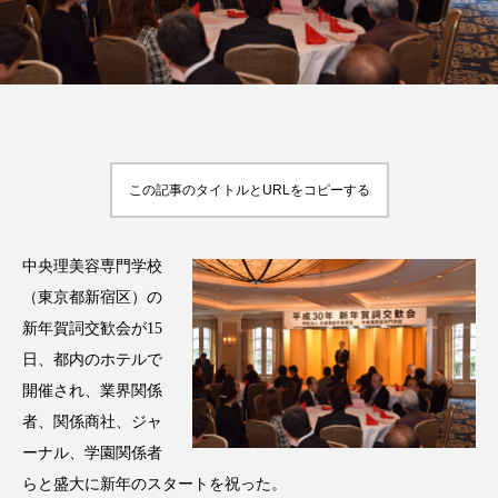
FEATURED
注目の企画
この記事のタイトルとURLをコピーする
TAG LIST
タグ一覧
中央理美容専門学校
（東京都新宿区）の
AI
B2B
BeautyTech
ChatGPT
新年賀詞交歓会が15
Gemini
Instagram
SaaS
SNS
日、都内のホテルで
開催され、業界関係
TikTok
アスタキサンチン
者、関係商社、ジャ
ーナル、学園関係者
アスレジャーコスメ
アレルギー
アロマ
らと盛大に新年のスタートを祝った。