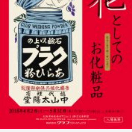
FEATURED
注目の企画
TAG LIST
タグ一覧
AI
B2B
BeautyTech
ChatGPT
Gemini
Instagram
SaaS
SNS
TikTok
アスタキサンチン
アスレジャーコスメ
アレルギー
アロマ