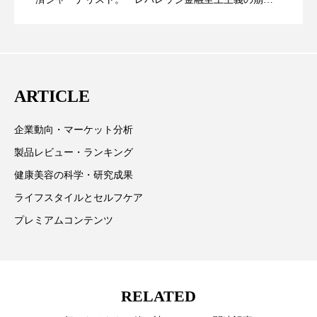
壊」など著述多数。本誌では主に、経済部門、企業取
ローカル
ロンジェビティ
下半身美容
リー（上） ～研究所で自前化粧品を開
ってOEM受注～
材を担当。
乾燥 対策 冬 スキンケア
乾燥対策
発、クリーム人気商品に～
乾燥肌対策
他者との再接続
企業・経済
ARTICLE
価格改定
保湿
保湿と香り
保湿成分
企業動向・マーケット分析
製品レビュー・ランキング
健康寿命
光老化
免疫 肌
健康美容の科学・研究成果
冬 UVケア
冬 美容 習慣
ライフスタイルとセルフケア
プレミアムコンテンツ
冬 髪 ツヤ 出す 方法
冬 髪 乾燥 改善 方法
冬スキンケア
冬の乾燥肌
冬の印象美
RELATED
冬の準備
冬美容
冷え対策