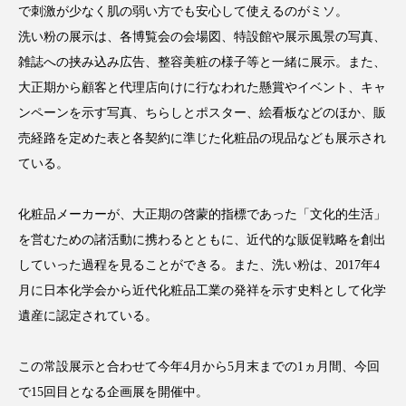
で刺激が少なく肌の弱い方でも安心して使えるのがミソ。
スマートウォッチ
スマートパッチ
洗い粉の展示は、各博覧会の会場図、特設館や展示風景の写真、
雑誌への挟み込み広告、整容美粧の様子等と一緒に展示。また、
スマートリング
セーフプレイス
セラミド
大正期から顧客と代理店向けに行なわれた懸賞やイベント、キャ
ンペーンを示す写真、ちらしとポスター、絵看板などのほか、販
セラミド保湿
セルフケア
売経路を定めた表と各契約に準じた化粧品の現品なども展示され
ソーシャルウェルネス
ソーシャルコマース
ている。
タンパク質
ディープクレンジング
化粧品メーカーが、大正期の啓蒙的指標であった「文化的生活」
を営むための諸活動に携わるとともに、近代的な販促戦略を創出
デジタルデトックス
デトックス
していった過程を見ることができる。また、洗い粉は、2017年4
月に日本化学会から近代化粧品工業の発祥を示す史料として化学
ドライヤー 温度 髪 ダメージ
ナイアシンアミド
遺産に認定されている。
ナイトプロテイン
ナイトルーティン 金木犀
この常設展示と合わせて今年4月から5月末までの1ヵ月間、今回
パーソナライズ
バーチャルメイク
で15回目となる企画展を開催中。