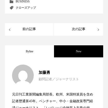
ペアトリートメント
ヘッドスパ
BUSINESS
クローズアップ
ヘルスケア
ヘルスビューティー
ポジショニング
ボディケア
ホルモン
前の記事
次の記事
マーケティング
マイクロスパ
マネジメント
むくみ対策
むくみ改善
Byline
New
メンズスキンケア
メンタルケア
女性経営者連載１１・ミック・ケミスト
2021.11.30
メンタルヘルス
ライフスタイル
加藤勇
顧問記者／ジャーナリスト
リカバリー
リカバリーウェア
リサーチ
女性経営者連載１１・ミック・ケミスト
2021.11.26
リー（下） ～営業と技術が一体となっ
リナロール 効果
リラクゼーション
元日刊工業新聞編集局部長。欧州、米国特派員を含め
女性経営者連載１１・ミック・ケミスト
2021.11.26
リー （下） ～営業と技術が一体とな
記者歴通算45年。ベンチャー、中小・金融政策専門経
てOEM受注～
リラックス効果
レチナール
レチノール
済ジャーナリスト。「レバレッジ金融至上主義の崩