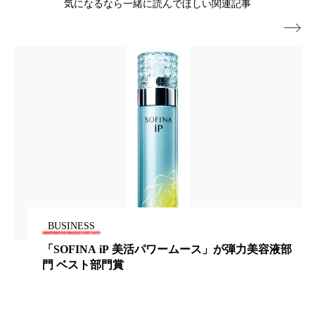
気になるなら一緒に読んでほしい関連記事
冷え性改善
加工アプリ
加工フィルター

加工顔
労働環境
国内市場
国際市場
地政学リスク
外出控え
夜 スキンケア 香り
孤独
巡らせるケア
巡りケア
差別化
廃棄ロス
成分
技術経営
技術転用
抗酸化
抗酸化ケア
断食
新商品
日中関係
日焼け止め
時間制限食
BUSINESS
東洋医学
梅雨
棚卸資産
汗ケア
「SOFINA iP 美活パワームース」が弾力美容液部
門 ベスト部門賞
温活スキンケア
温活女子
温活習慣