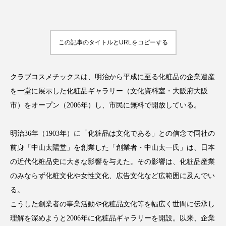
アンチエイジング
アンチソリチュード
インタビュー
インナービューティー 冷え
この記事のタイトルとURLをコピーする
インナービューティーアワード2025受賞商品
クラブコスメチックスは、明治から平成に至る化粧品の企業遺産
ウェアラブルデバイス
ウェルネス
を一堂に展示した化粧品ギャラリー（文化資料室・大阪府大阪
市）をオープン（2006年）し、市民に無料で開放している。
ウェルビーイング
エイジングケア
エクソソーム
オーガニック
オゾン
明治36年（1903年）に「化粧品は文化である」との信念で同社の
前身「中山太陽堂」を創業した「創業者・中山太一氏」は、日本
カウンセラー
カウンセリング
の近代化粧品史に大きな影響を与えた。その影響は、化粧品産業
のみならず化粧文化や女性文化、広告文化など広範囲に及んでい
カカイオイル
ガジェット
キーワード
る。
クルエルティフリー
クレンジング
こうした創業者の事業活動や化粧品文化等を幅広く世間に伝承し
理解を深めようと2006年に化粧品ギャラリーを開設。以来、企業