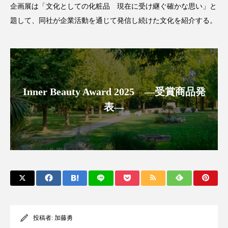
企画展は「文化としての化粧品 現在に受け継ぐ確かな思い」と
パーフェクト株式会社
バイオハッキング
題して、同社が企業活動を通じて発信し続けた文化を紹介する。
バイオミメティクス
バイオミメティック
バクチオール
バリア機能
ハロウィ
ハロウィン後スキンケア
Inner Beauty Award 2025 ―受賞商品発
表―
ハロウィン翌日 肌リセット
ヒアルロン酸
ビジネスモデル
ビタミンC誘導体
ファシア
ファスティング
フィトレチノール
プチ断食
ブルーオーシャン
フレグランス 冬
プロンプト
ヘアケア
投稿者:
加藤勇