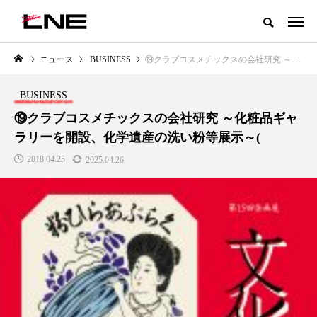
グローバルビューティ＆ヘルスケアビジネス誌
ニュース
BUSINESS
⑲クラブコスメチックスの会社研究 ～化粧品ギャラリーを開設、化学遺産の洗い粉等展示～(
NEW POST
カテゴリー毎の最新記事
BUSINESS
LIFESTYLE
BUSINESS
⑲クラブコスメチックスの会社研究 ～化粧品ギャ
ラリーを開設、化学遺産の洗い粉等展示～(
2018.04.25
2025.04.26
SNSの「加工顔」と美容医療｜AI
GWI調査から読み解く2030年の
」
がもたらす可能性とこれから
都市型スパ――身近なウェルネ
の次世代モデル
2026.07.13
2026.08.06