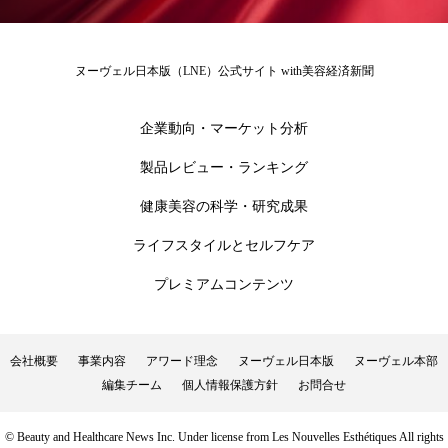
花王
血行促進
過剰在庫
ヌーヴェル日本版（LNE）公式サイト with美容経済新聞
都市型美容ウェルネス
酷暑
企業動向・マーケット分析
金木犀 スキンケア
金木犀 香り 効果
製品レビュー・ランキング
需要予測
頭皮 保湿 ミスト おすすめ
香り
健康美容の科学・研究成果
香り メンタルケア
香りケア
ライフスタイルとセルフケア
香りの重ね使い
香料
香水 レイヤリング
プレミアムコンテンツ
香水の持続
高市政権
高齢社会
会社概要
事業内容
アワード理念
ヌーヴェル日本版
ヌーヴェル本部
髪 静電気 冬 対策
髪のバリア機能 とは
編集チーム
個人情報保護方針
お問合せ
© Beauty and Healthcare News Inc. Under license from Les Nouvelles Esthétiques All rights