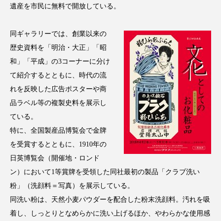
クローズアップ
ケーススタディ
遺産を市民に無料で開放している。
コグニティブヘルス
コスト削減
同ギャラリーでは、創業以来の
歴史資料を「明治・大正」「昭
コネクテッド・ビューティ
コミュニケーション
和」「平成」の3コーナーに分け
コルチゾール
サステナビリティ
て紹介するとともに、時代の流
れを反映した広告ポスターや商
サステナブル美容
サプライチェーン
品ラベル等の複製史料を展示し
ている。
サプリ
サロンクレンジング
サロン戦略
特に、全国製産品博覧会で金牌
サロン経営
サロン連略
シャネル
を受賞するとともに、1910年の
日英博覧会（開催地・ロンド
スカルプ クレンジング 頻度
スカルプケア
ン）において1等賞牌を受領した同社最初の製品「クラブ洗い
粉」（洗顔料＝写真）を展示している。
スキンケア
スキンケア 習慣
同洗い粉は、天然小麦パウダーを配合した粉末洗顔料。汚れを吸
着し、しっとりとなめらかに洗い上げるほか、やわらかな使用感
スキンケアルーティン
ストレス
スパ