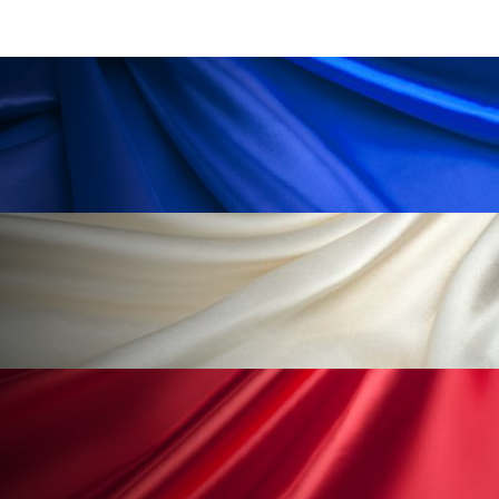
為替相場
熱中症対策
物流問題
特殊メイク
猛暑
生物模倣
用語辞典
男性美容
画像解析
発酵
睡眠
睡眠 美容 金木犀
睡眠美容
秋
秋 冷え
筋膜
精油
素髪ケア やり方
紫外線対策
美容
美容テック
美容と政治
美容ビジネス
美容医療
美容業界
美的感覚
美肌習慣
美脚習慣
老化
肌ケア
肌トラブル
肌バリア
肌荒れ防止
脳
自律神経