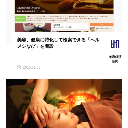
クローズアップ
ケーススタディ
コグニティブヘルス
コスト削減
コネクテッド・ビューティ
コミュニケーション
美容、健康に特化して検索できる「ヘル
コルチゾール
サステナビリティ
メシなび」を開設
サステナブル美容
サプライチェーン
美容経済
新聞
2015.01.08
サプリ
サロンクレンジング
サロン戦略
サロン経営
サロン連略
シャネル
スカルプ クレンジング 頻度
スカルプケア
スキンケア
スキンケア 習慣
スキンケアルーティン
ストレス
スパ