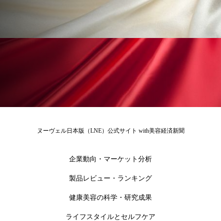
ローカル
ロンジェビティ
下半身美容
乾燥 対策 冬 スキンケア
乾燥対策
乾燥肌対策
他者との再接続
企業・経済
価格改定
保湿
保湿と香り
保湿成分
健康寿命
光老化
免疫 肌
ヌーヴェル日本版（LNE）公式サイト with美容経済新聞
冬 UVケア
冬 美容 習慣
冬 髪 ツヤ 出す 方法
冬 髪 乾燥 改善 方法
企業動向・マーケット分析
製品レビュー・ランキング
冬スキンケア
冬の乾燥肌
冬の印象美
健康美容の科学・研究成果
冬の準備
冬美容
冷え対策
ライフスタイルとセルフケア