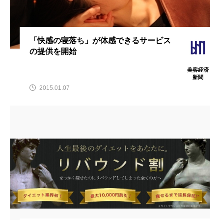
スマートウォッチ
スマートパッチ
スマートリング
セーフプレイス
セラミド
「快感の寝落ち」が体感できるサービス
の提供を開始
セラミド保湿
セルフケア
美容経済
新聞
ソーシャルウェルネス
ソーシャルコマース
2015.01.07
タンパク質
ディープクレンジング
デジタルデトックス
デトックス
ドライヤー 温度 髪 ダメージ
ナイアシンアミド
ナイトプロテイン
ナイトルーティン 金木犀
パーソナライズ
バーチャルメイク