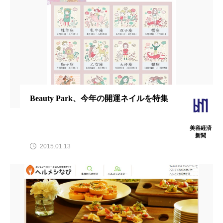
アンチエイジング
アンチソリチュード
インタビュー
インナービューティー 冷え
インナービューティーアワード2025受賞商品
ウェアラブルデバイス
ウェルネス
Beauty Park、今年の開運ネイルを特集
ウェルビーイング
エイジングケア
エクソソーム
オーガニック
オゾン
美容経済
新聞
2015.01.13
カウンセラー
カウンセリング
カカイオイル
ガジェット
キーワード
クルエルティフリー
クレンジング