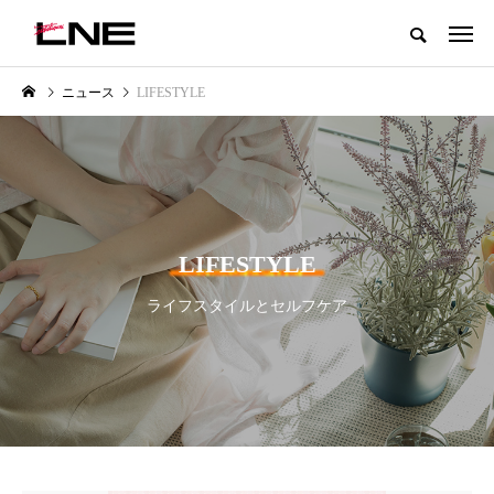
グローバルビューティ＆ヘルスケアビジネス誌
ニュース
LIFESTYLE
NEW POST
カテゴリー毎の最新記事
LIFESTYLE
BUSINESS
LIFESTYLE
ライフスタイルとセルフケア
SNSの「加工顔」と美容医療｜AI
GWI調査から読み解く2030年の
」
がもたらす可能性とこれから
都市型スパ――身近なウェルネ
の次世代モデル
2026.07.13
2026.08.06