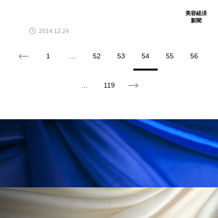
ペアトリートメント
ヘッドスパ
美容経済
新聞
ヘルスケア
ヘルスビューティー
2014.12.24
ポジショニング
ボディケア
ホルモン
1
…
52
53
54
55
56
マーケティング
マイクロスパ
…
119
マネジメント
むくみ対策
むくみ改善
メンズスキンケア
メンタルケア
メンタルヘルス
ライフスタイル
リカバリー
リカバリーウェア
リサーチ
リナロール 効果
リラクゼーション
リラックス効果
レチナール
レチノール