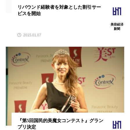
パーフェクト株式会社
バイオハッキング
リバウンド経験者を対象とした割引サー
ビスを開始
バイオミメティクス
バイオミメティック
美容経済
新聞
バクチオール
バリア機能
ハロウィ
2015.01.07
ハロウィン後スキンケア
ハロウィン翌日 肌リセット
ヒアルロン酸
ビジネスモデル
ビタミンC誘導体
ファシア
ファスティング
フィトレチノール
プチ断食
ブルーオーシャン
フレグランス 冬
プロンプト
ヘアケア
『第5回国民的美魔女コンテスト』グラン
プリ決定