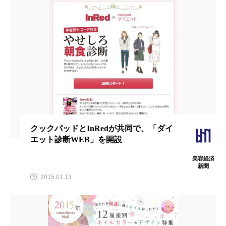
FEATURED
注目の企画
TAG LIST
タグ一覧
クックパッドとInRedが共同で、「ダイ
AI
B2B
BeautyTech
ChatGPT
エット診断WEB」を開設
美容経済
Gemini
Instagram
SaaS
SNS
新聞
2015.01.13
TikTok
アスタキサンチン
アスレジャーコスメ
アレルギー
アロマ