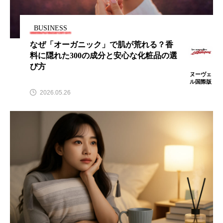
BUSINESS
なぜ「オーガニック」で肌が荒れる？香
FEATURED
注目の企画
料に隠れた300の成分と安心な化粧品の選
び方
ヌーヴェ
ル国際版
2026.05.26
TAG LIST
タグ一覧
AI
B2B
BeautyTech
ChatGPT
Gemini
Instagram
SaaS
SNS
TikTok
アスタキサンチン
アスレジャーコスメ
アレルギー
アロマ