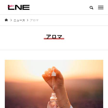
グローバルビューティ＆ヘルスケアビジネス誌
ニュース
アロマ
NEW POST
カテゴリー毎の最新記事
アロマ
LIFESTYLE
BUSINESS
SNSの「加工顔」と美容医療｜AI
パーフェクト社の「AI美容」事
」
がもたらす可能性とこれから
例｜「死の谷」克服と酷暑を商
に変えるB2B SaaSモデル
2026.07.13
2026.08.04