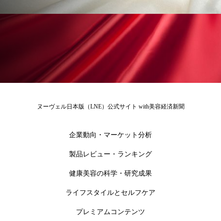
スマートウォッチ
スマートパッチ
スマートリング
セーフプレイス
セラミド
セラミド保湿
セルフケア
ソーシャルウェルネス
ソーシャルコマース
ヌーヴェル日本版（LNE）公式サイト with美容経済新聞
タンパク質
ディープクレンジング
デジタルデトックス
デトックス
企業動向・マーケット分析
製品レビュー・ランキング
ドライヤー 温度 髪 ダメージ
ナイアシンアミド
健康美容の科学・研究成果
ナイトプロテイン
ナイトルーティン 金木犀
ライフスタイルとセルフケア
パーソナライズ
バーチャルメイク
プレミアムコンテンツ