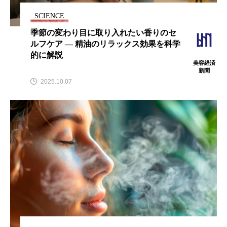
アンチエイジング
アンチソリチュード
SCIENCE
季節の変わり目に取り入れたい香りのセ
インタビュー
インナービューティー 冷え
ルフケア ― 精油のリラックス効果を科学
的に解説
インナービューティーアワード2025受賞商品
美容経済
新聞
ウェアラブルデバイス
ウェルネス
2025.10.07
ウェルビーイング
エイジングケア
エクソソーム
オーガニック
オゾン
カウンセラー
カウンセリング
カカイオイル
ガジェット
キーワード
クルエルティフリー
クレンジング