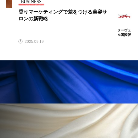
クローズアップ
ケーススタディ
BUSINESS
香りマーケティングで差をつける美容サ
コグニティブヘルス
コスト削減
ロンの新戦略
コネクテッド・ビューティ
コミュニケーション
ヌーヴェ
ル国際版
2025.09.19
コルチゾール
サステナビリティ
サステナブル美容
サプライチェーン
サプリ
サロンクレンジング
サロン戦略
サロン経営
サロン連略
シャネル
スカルプ クレンジング 頻度
スカルプケア
スキンケア
スキンケア 習慣
スキンケアルーティン
ストレス
スパ