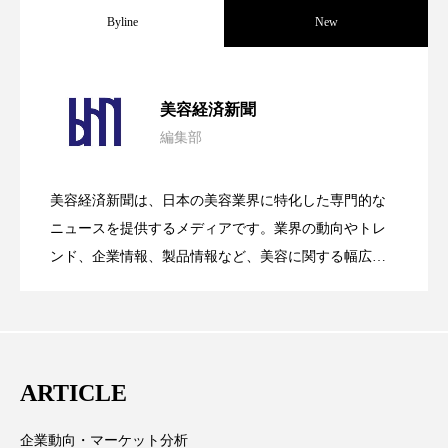
Byline
New
スマートウォッチ
スマートパッチ
スマートリング
セーフプレイス
セラミド
パーフェクト社の「AI美容」事例｜「死
2026.08.04
美容経済新聞
セラミド保湿
セルフケア
編集部
花王、化粧品事業で棚卸資産38%削減
2026.07.28
の谷」克服と酷暑を商機に変えるB2B
ソーシャルウェルネス
ソーシャルコマース
美容経済新聞は、日本の美容業界に特化した専門的な
【技術転用】ポーラの『顔画像解析AI』
タンパク質
ディープクレンジング
2026.07.20
――AI需要予測で猛暑の欠品と過剰在庫
ニュースを提供するメディアです。業界の動向やトレ
SaaSモデル
ンド、企業情報、製品情報など、美容に関する幅広い
デジタルデトックス
デトックス
テーマを取り上げています。 編集部では、美容業界の
が猛暑の建設現場に選ばれる理由
を防ぐDX戦略
取材や情報収集、分析を行い、業界内外の最新情報を
ドライヤー 温度 髪 ダメージ
ナイアシンアミド
主に美容業界関係者に向けて発信しています。私たち
は「キレイをふやす」を企業理念として信頼性の高い
ナイトプロテイン
ナイトルーティン 金木犀
ARTICLE
情報提供を通じて美容業界の発展に貢献すべく努力し
パーソナライズ
バーチャルメイク
ています。
企業動向・マーケット分析