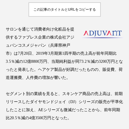
この記事のタイトルとURLをコピーする
FEATURED
サロンを通じて消費者向け化粧品を提
注目の企画
供するファブレス企業の株式会社アジ
ュバンコスメジャパン（兵庫県神戸
市）は7月20日、2019年3月期第1四半期の売上高が前年同期比
TAG LIST
タグ一覧
3.5％減の12億8800万円、当期純利益が同73.2％減の3200万円とな
ったと発表した。ヘアケア製品が好調だったものの、販促費、荷
造運搬費、人件費の増加が響いた。
AI
B2B
BeautyTech
ChatGPT
Gemini
Instagram
SaaS
SNS
セグメント別の業績を見ると、スキンケア商品の売上高は、前期
リリースしたダイヤモンドジェイ（DJ）シリーズの販売が平準化
TikTok
アスタキサンチン
したことに加え、AEシリーズも微減だったことから、前年同期
比20.5％減の4億3500万円となった。
アスレジャーコスメ
アレルギー
アロマ