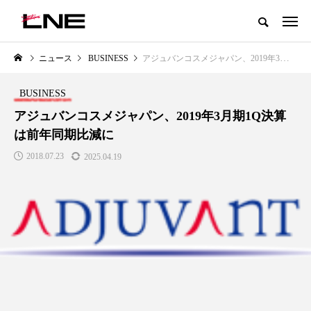
グローバルビューティ＆ヘルスケアビジネス誌
ニュース
BUSINESS
アジュバンコスメジャパン、2019年3月期1Q決算は前年同期比減に
NEW POST
カテゴリー毎の最新記事
BUSINESS
LIFESTYLE
BUSINESS
アジュバンコスメジャパン、2019年3月期1Q決算
は前年同期比減に
2018.07.23
2025.04.19
SNSの「加工顔」と美容医療｜AI
GWI調査から読み解く2030年の
」
がもたらす可能性とこれから
都市型スパ――身近なウェルネ
の次世代モデル
2026.07.13
2026.08.06