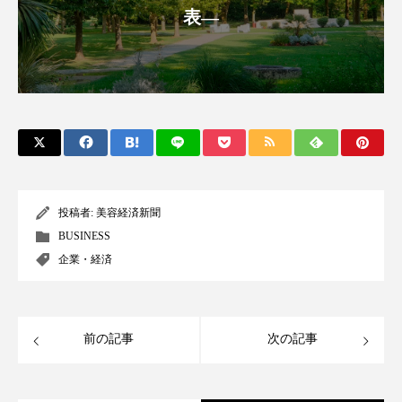
クローズアップ
ケーススタディ
表―
コグニティブヘルス
コスト削減
コネクテッド・ビューティ
コミュニケーション
コルチゾール
サステナビリティ
サステナブル美容
サプライチェーン
投稿者:
美容経済新聞
サプリ
サロンクレンジング
サロン戦略
BUSINESS
サロン経営
サロン連略
シャネル
企業・経済
スカルプ クレンジング 頻度
スカルプケア
前の記事
次の記事
スキンケア
スキンケア 習慣
スキンケアルーティン
ストレス
スパ