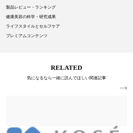
パーフェクト株式会社
バイオハッキング
製品レビュー・ランキング
健康美容の科学・研究成果
バイオミメティクス
バイオミメティック
ライフスタイルとセルフケア
バクチオール
バリア機能
ハロウィ
プレミアムコンテンツ
ハロウィン後スキンケア
ハロウィン翌日 肌リセット
ヒアルロン酸
RELATED
ビジネスモデル
ビタミンC誘導体
ファシア
気になるなら一緒に読んでほしい関連記事

ファスティング
フィトレチノール
プチ断食
ブルーオーシャン
フレグランス 冬
プロンプト
ヘアケア