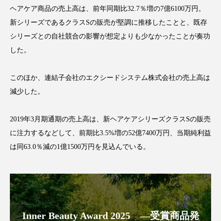
アンチエイジング
アンチソリチュード
ヘアケア商品の売上高は、前年同期比32.7％増の7億6100万円。
新シリーズであるクラスSの販売が堅調に推移したことと、既存
インタビュー
インナービューティー 冷え
シリーズとの自社競合の影響が想定よりも少なかったことが奏功
した。
インナービューティーアワード2025受賞商品
このほか、連結子会社のエクシードシステム株式会社の売上高は
ウェアラブルデバイス
ウェルネス
減少した。
ウェルビーイング
エイジングケア
2019年3月期通期の売上高は、新ヘアケアシリーズクラスSの販売
エクソソーム
オーガニック
オゾン
に注力するなどして、前期比3.5%増の52億7400万円、当期純利益
は同63.0％減の1億1500万円を見込んでいる。
カウンセラー
カウンセリング
カカイオイル
ガジェット
キーワード
クルエルティフリー
クレンジング
Inner Beauty Award 2025 ―受賞商品発