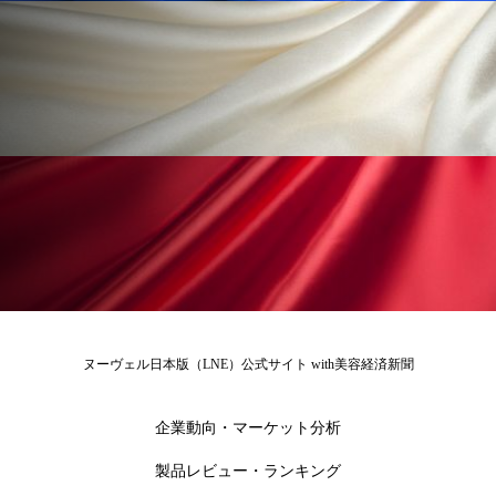
ローカル
ロンジェビティ
下半身美容
乾燥 対策 冬 スキンケア
乾燥対策
乾燥肌対策
他者との再接続
企業・経済
価格改定
保湿
保湿と香り
保湿成分
健康寿命
光老化
免疫 肌
冬 UVケア
冬 美容 習慣
冬 髪 ツヤ 出す 方法
冬 髪 乾燥 改善 方法
ヌーヴェル日本版（LNE）公式サイト with美容経済新聞
冬スキンケア
冬の乾燥肌
冬の印象美
企業動向・マーケット分析
冬の準備
冬美容
冷え対策
製品レビュー・ランキング