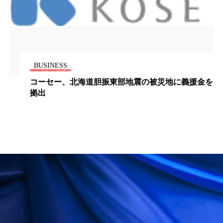
ペアトリートメント
ヘッドスパ
ヘルスケア
ヘルスビューティー
ポジショニング
ボディケア
ホルモン
BUSINESS
マーケティング
マイクロスパ
コーセー、北海道胆振東部地震の被災地に義援金を
拠出
マネジメント
むくみ対策
むくみ改善
メンズスキンケア
メンタルケア
メンタルヘルス
ライフスタイル
リカバリー
リカバリーウェア
リサーチ
リナロール 効果
リラクゼーション
リラックス効果
レチナール
レチノール