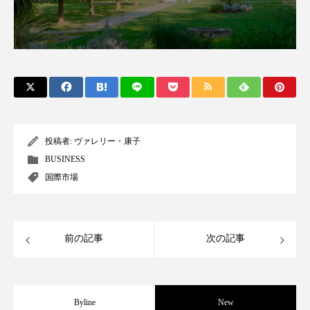
クローズアップ
ケーススタディ
コグニティブヘルス
コスト削減
コネクテッド・ビューティ
コミュニケーション
コルチゾール
サステナビリティ
サステナブル美容
サプライチェーン
投稿者:
ヴァレリー・康子
BUSINESS
サプリ
サロンクレンジング
サロン戦略
国際市場
サロン経営
サロン連略
シャネル
スカルプ クレンジング 頻度
スカルプケア
前の記事
次の記事
スキンケア
スキンケア 習慣
スキンケアルーティン
ストレス
スパ
Byline
New