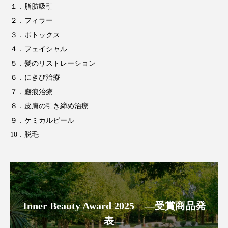
１．脂肪吸引
アンチエイジング
アンチソリチュード
２．フィラー
インタビュー
インナービューティー 冷え
３．ボトックス
４．フェイシャル
インナービューティーアワード2025受賞商品
５．髪のリストレーション
６．にきび治療
ウェアラブルデバイス
ウェルネス
７．瘢痕治療
８．皮膚の引き締め治療
ウェルビーイング
エイジングケア
９．ケミカルピール
エクソソーム
オーガニック
オゾン
10．脱毛
カウンセラー
カウンセリング
カカイオイル
ガジェット
キーワード
Inner Beauty Award 2025 ―受賞商品発
クルエルティフリー
クレンジング
表―