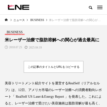
グローバルビューティ＆ヘルスケアビジネス誌
ニュース
BUSINESS
米レーザー治療で脂肪溶解への関心が過去最高に
NEW POST
カテゴリー毎の最新記事
BUSINESS
LIFESTYLE
BUSINESS
米レーザー治療で脂肪溶解への関心が過去最高に
2018.07.25
2025.04.19
この記事のタイトルとURLをコピーする
美容トリートメント紹介サイトを運営するRealSelf（リアルセル
SNSの「加工顔」と美容医療｜AI
GWI調査から読み解く2030年の
」
がもたらす可能性とこれから
都市型スパ――身近なウェルネ
フ）は、12日、アメリカ市場のレーザー治療への消費者動向レポ
の次世代モデル
2026.07.13
ート「 RealSelf US Laser＆Energy Report 」を発表した。これによ
2026.08.06
ると、レーザー治療で受けたい美容施術は脂肪溶解が最も高く、