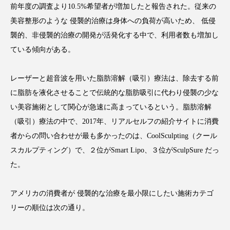
前年度の調査より10.5%希望者が増加したと報告された。従来の
美容整形のような 侵襲的治療は身体への負荷が高いため、 低侵
襲的、非侵襲的治療の開発が活発化する中で、利用者数も増加し
ている傾向がある。
FEATURED
注目の企画
レーザーと超音波を用いた脂肪溶解（吸引）療法は、除去する前
に脂肪を液化させることで伝統的な脂肪吸引に代わり侵襲の少な
TAG LIST
い美容施術として関心が急速に高まっているという。脂肪溶解
タグ一覧
（吸引）療法の中で、2017年、リアルセルフの紹介サイトに消費
者からの問い合わせが最も多かったのは、CoolSculpting（クール
AI
B2B
BeautyTech
ChatGPT
スカルプティング）で、２位がSmart Lipo、３位がSculpSure だっ
た。
Gemini
Instagram
SaaS
SNS
TikTok
アスタキサンチン
アメリカの消費者が 侵襲的な治療を最小限にしたい施術カテゴ
リーの順位は次の通り。
アスレジャーコスメ
アレルギー
アロマ