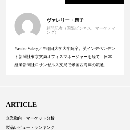
スマートウォッチ
スマートパッチ
世界の化粧品市場2025年展望：P&G・
2025.06.11
ヴァレリー・康子
スマートリング
セーフプレイス
セラミド
顧問記者（国際ビジネス、マーケティ
ング）
資生堂、「女性研究者サイエンスグラン
2023.06.30
LVMH・ロレアルの戦略と日本企業の課
セラミド保湿
セルフケア
Yasuko Valery／早稲田大学大学院卒。英インデペンデン
ソーシャルウェルネス
ソーシャルコマース
米バイオテクノロジー企業アミリス、
2023.06.29
ト」の第16回受賞者決定
ト新聞社東京支局オフィスマネージャーを経て、日本
題
経済新聞社ロサンゼルス支局で米国西海岸の流通、産
タンパク質
ディープクレンジング
業分野を専門に記者経験を積む。本紙では主に、米国
CEO退任と世界的な人員削除を発表
デジタルデトックス
デトックス
欧州の海外メーカー、ブランドの動向、海外市場の動
向、新規ビジネスモデルなどを担当。現在はロンドン
ドライヤー 温度 髪 ダメージ
ナイアシンアミド
に在住
ARTICLE
ナイトプロテイン
ナイトルーティン 金木犀
企業動向・マーケット分析
パーソナライズ
バーチャルメイク
製品レビュー・ランキング