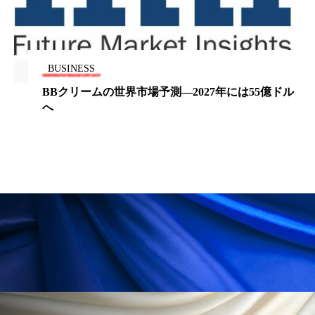
ペアトリートメント
ヘッドスパ
ヘルスケア
ヘルスビューティー
ポジショニング
ボディケア
ホルモン
BUSINESS
BBクリームの世界市場予測—2027年には55億ドル
マーケティング
マイクロスパ
へ
マネジメント
むくみ対策
むくみ改善
メンズスキンケア
メンタルケア
メンタルヘルス
ライフスタイル
リカバリー
リカバリーウェア
リサーチ
リナロール 効果
リラクゼーション
リラックス効果
レチナール
レチノール