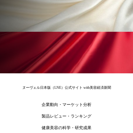
ローカル
ロンジェビティ
下半身美容
乾燥 対策 冬 スキンケア
乾燥対策
乾燥肌対策
他者との再接続
企業・経済
価格改定
保湿
保湿と香り
保湿成分
健康寿命
光老化
免疫 肌
冬 UVケア
冬 美容 習慣
ヌーヴェル日本版（LNE）公式サイト with美容経済新聞
冬 髪 ツヤ 出す 方法
冬 髪 乾燥 改善 方法
企業動向・マーケット分析
冬スキンケア
冬の乾燥肌
冬の印象美
製品レビュー・ランキング
冬の準備
冬美容
冷え対策
健康美容の科学・研究成果