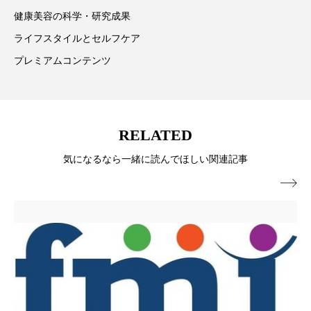
パーフェクト株式会社
バイオハッキング
健康美容の科学・研究成果
ライフスタイルとセルフケア
バイオミメティクス
バイオミメティック
プレミアムコンテンツ
バクチオール
バリア機能
ハロウィ
ハロウィン後スキンケア
RELATED
ハロウィン翌日 肌リセット
ヒアルロン酸
気になるなら一緒に読んでほしい関連記事
ビジネスモデル
ビタミンC誘導体
ファシア

ファスティング
フィトレチノール
プチ断食
ブルーオーシャン
フレグランス 冬
プロンプト
ヘアケア