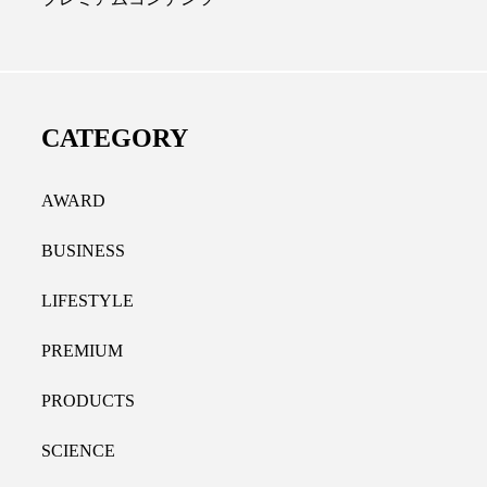
ディカルクリニック｜本郷
レチノール代替成分と
長：内科と循環器専門医の知
オールやレチナールなど
り拓く、再生医療と統合医
果と活用法
CATEGORY
たな価値
2026.07.30
.04.28
AWARD
BUSINESS
LIFESTYLE
PREMIUM
PRODUCTS
SCIENCE