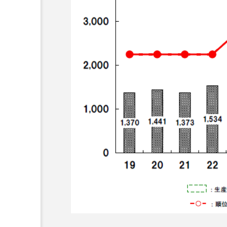
超が「ながら美容」を実
SNSの「加工顔」と美容医療
を有効に使いたい」が9
がもたらす可能性とこれか
2026.07.13
9