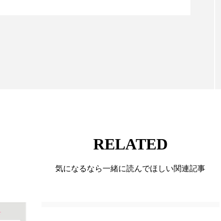
る幅広いテーマを取り上げています。 編集部では、美
 香り 効果
需要予測
頭皮 保湿 ミスト おすすめ
情報収集、分析を行い、業界内外の最新情報を主に美
向けて発信しています。私たちは「キレイをふやす」
香料
香水 レイヤリング
香水の持続
高市
て信頼性の高い情報提供を通じて美容業界の発展に貢
リア機能 とは
ています。
RELATED
気になるなら一緒に読んでほしい関連記事