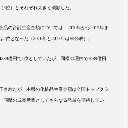
ップ
ケーススタディ
コグニティブヘルス
コスト
億円（3位）とそれぞれ大きく減額した。
コミュニケーション
コルチゾール
サステナビリティ
の合計生産金額については、2010年から2015年ま
サロンクレンジング
サロン戦略
サロン経営
は2位となった（2016年と2017年は未公表）。
スカルプケア
スキンケア
スキンケア 習慣
ス
289億円で1位としていたが、同様の理由で1689億円
マートウォッチ
スマートパッチ
スマートリング
セ
ソーシャルウェルネス
ソーシャルコマース
タン
ジタルデトックス
デトックス
ドライヤー 温度 髪 ダメー
修正されたが、本県の化粧品生産金額は全国トップクラ
、同県の成長産業としてさらなる発展を期待してい
ルーティン 金木犀
パーソナライズ
バーチャルメイク
ミメティクス
バイオミメティック
バクチオール