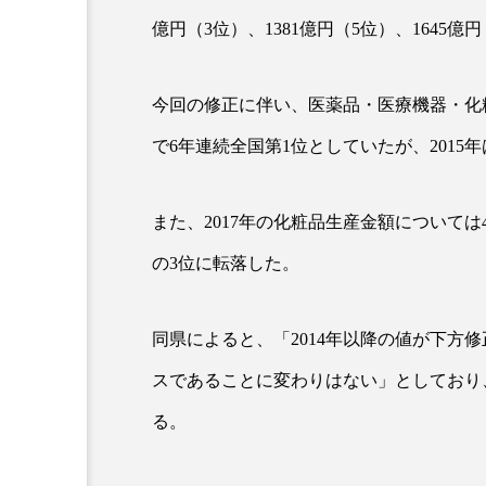
クレンジング
クローズア
億円（3位）、1381億円（5位）、1645
コネクテッド・ビューティ
今回の修正に伴い、医薬品・医療機器・化粧品
サプライチェーン
サプリ
で6年連続全国第1位としていたが、2015年
スカルプ クレンジング 頻度
また、2017年の化粧品生産金額については4
ストレス
スパ
ス
の3位に転落した。
セラミド保湿
セルフケア
ディープクレンジング
デ
同県によると、「2014年以降の値が下方
スであることに変わりはない」としており
ナイトプロテイン
ナイト
る。
バイオハッキング
バイオ