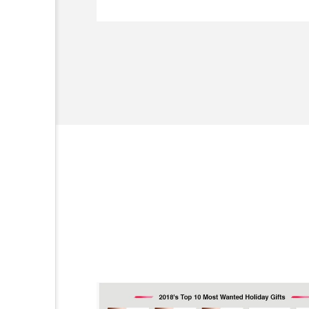
ど、美容に関す
金木犀 スキンケア
金木犀
容業界の取材や
容業界関係者に
香りケア
香りの重ね使い
を企業理念とし
髪 静電気 冬 対策
髪のバ
献すべく努力し