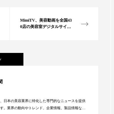
ー
加工顔
労働環境
国内市場
国際市場
MimiTV、美容動画を全国43
香り
孤独
巡らせるケア
巡りケア
差別化
0店の美容室デジタルサイネ
ージに配信
抗酸化
抗酸化ケア
断食
新商品
日中関係
梅雨
棚卸資産
汗ケア
温活スキンケア
物流問題
特殊メイク
猛暑
生物模倣
用
w
眠
睡眠 美容 金木犀
睡眠美容
秋
秋 冷え
美容」事例｜「死の谷」克服と酷暑を商機に変えるB2B
聞
対策
美容
美容テック
美容と政治
美容ビジ
資産38%削減――AI需要予測で猛暑の欠品と過剰在庫
美肌習慣
美脚習慣
老化
肌ケア
肌トラブ
、日本の美容業界に特化した専門的なニュースを提供
律神経
花王
血行促進
過剰在庫
都市型美容
す。業界の動向やトレンド、企業情報、製品情報な
顔画像解析AI』が猛暑の建設現場に選ばれる理由