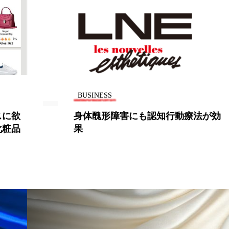
BUSINESS
スに欲
身体醜形障害にも認知行動療法が効
化粧品
果