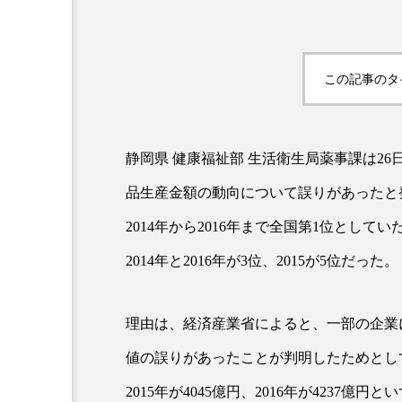
この記事のタ
静岡県 健康福祉部 生活衛生局薬事課は26
品生産金額の動向について誤りがあったと
AI
B2B
BeautyTech
2014年から2016年まで全国第1位として
アスタキサンチン
アスレ
2014年と2016年が3位、2015が5位だった。
インタビュー
インナービ
理由は、経済産業省によると、一部の企業
ウェルネス
ウェルビーイ
値の誤りがあったことが判明したためとしてい
カウンセラー
カウンセリ
2015年が4045億円、2016年が4237億