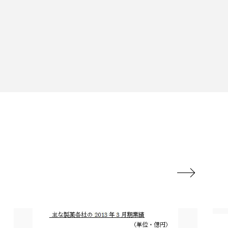
香り
香り メンタルケア
政権
高齢社会
