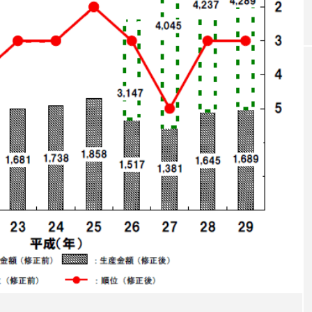
｜AI
GWI調査から読み解く2030年の都
青山メ
ら
市型スパ――身近なウェルネスの
玲 院
次世代モデル
見が切
療の新
2026.08.06
2026
FEATURED
注目の企画