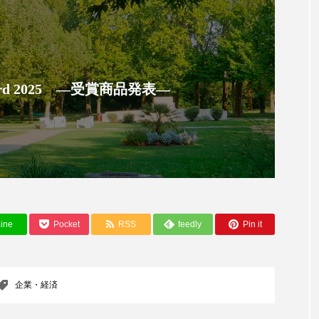
ハロウィン翌日 肌リセット
ヒアルロン酸
ビジネスモデ
フィトレチノール
プチ断食
ブルーオーシャン
ペアトリートメント
ヘッドスパ
ヘルスケア
ヘ
 Award 2025 ―受賞商品発表―
ア
ホルモン
マーケティング
マイクロスパ
メンズスキンケア
メンタルケア
メンタルヘルス
ェア
リサーチ
リナロール 効果
リラクゼーション
ローカル
ロンジェビティ
下半身美容
乾燥 
ine
Pocket
RSS
feedly
Pin it
他者との再接続
企業・経済
価格改定
保湿
免疫 肌
冬 UVケア
冬 美容 習慣
冬 髪 ツヤ 出す 
企業・経済
冬の印象美
冬の準備
冬美容
冷え対策