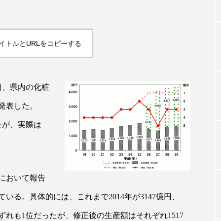
TAG LIST
イトルとURLをコピーする
タグ一覧
日、県内の化粧
発表した。
ChatGPT
Gemini
Instagram
SaaS
SN
いたが、実際は
ジャーコスメ
アレルギー
アロマ
アンチエイジン
ューティー 冷え
インナービューティーアワード2025受賞商品
において報告
ング
エイジングケア
エクソソーム
オーガニック
る。具体的には、これまで2014年が3147億円、
ング
カカイオイル
ガジェット
キーワード
円といずれも1位だったが、修正後の生産額はそれぞれ1517