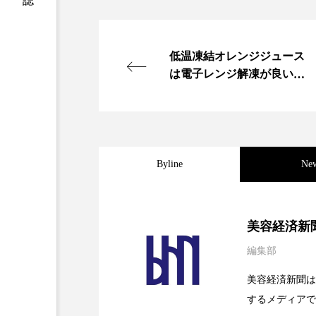
加工アプリ
加工フィルタ
低温凍結オレンジジュース
外出控え
夜 スキンケア 
は電子レンジ解凍が良いら
しい
技術経営
技術転用
時間制限食
東洋医学
為替相場
熱中症対策
Byline
Ne
画像解析
発酵
睡
2026.08.04
パーフェクト社の「AI
美容経済新
素髪ケア やり方
紫外線
編集部
2026.07.28
花王、化粧品事業で棚卸
SaaSモデル
美容業界
美的感覚
美容経済新聞は
肌荒れ防止
脳
自
するメディアで
2026.07.20
【技術転用】ポーラの『
を防ぐDX戦略