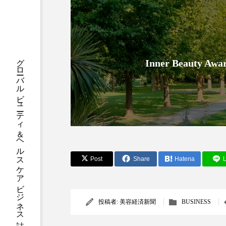
ハロウィン後スキンケア
ファシア
ファスティング
プロンプト
ヘアケア
グローバルビューティ＆ヘルスケアビジネス誌
Inner Beauty
ポジショニング
ボディケ
むくみ対策
むくみ改善
リカバリー
リカバリーウ
レチナール
レチノール
Post
Share
Hatena
L
乾燥対策
乾燥肌対策
健康寿命
光老化
投稿者:
美容経済新聞
BUSINESS
冬スキンケア
冬の乾燥肌