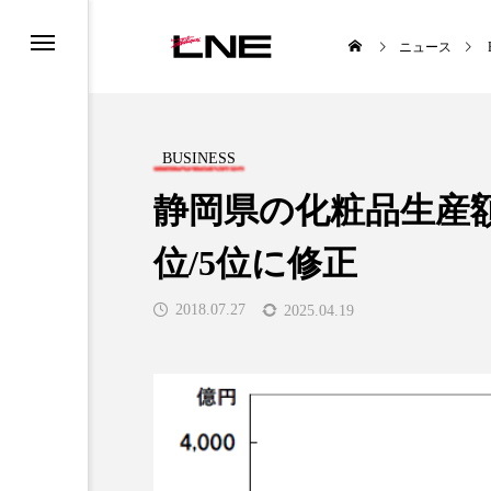
ニュース
BUSINESS
静岡県の化粧品生産額
位/5位に修正
UCTS
LIFESTYLE
2018.07.27
2025.04.19
