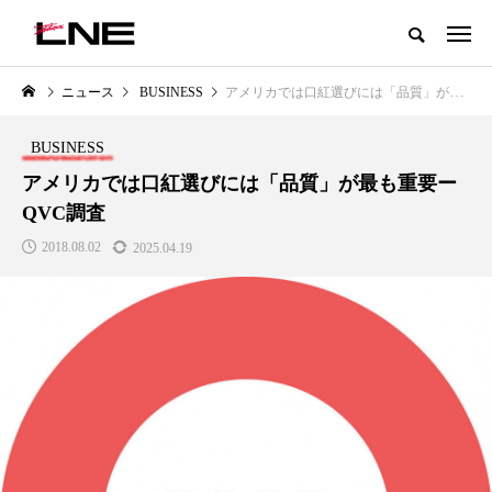
グローバルビューティ＆ヘルスケアビジネス誌
ニュース
BUSINESS
アメリカでは口紅選びには「品質」が最も重要ーQVC調査
NEW POST
カテゴリー毎の最新記事
BUSINESS
LIFESTYLE
BUSINESS
アメリカでは口紅選びには「品質」が最も重要ー
QVC調査
2018.08.02
2025.04.19
SNSの「加工顔」と美容医療｜AI
GWI調査から読み解く2030年の
」
がもたらす可能性とこれから
都市型スパ――身近なウェルネ
の次世代モデル
2026.07.13
2026.08.06