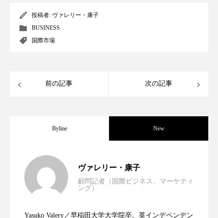
パーフェクト株式会社
バイオハッキング
投稿者:
ヴァレリー・康子
BUSINESS
バイオミメティクス
バイオミメティック
国際市場
バクチオール
バリア機能
ハロウィ
ハロウィン後スキンケア
前の記事
次の記事
ハロウィン翌日 肌リセット
ヒアルロン酸
ビジネスモデル
ビタミンC誘導体
ファシア
Byline
New
ファスティング
フィトレチノール
世界の化粧品市場2025年展望：P&G・
2025.06.11
ヴァレリー・康子
プチ断食
ブルーオーシャン
顧問記者（国際ビジネス、マーケティ
ング）
資生堂、「女性研究者サイエンスグラン
2023.06.30
LVMH・ロレアルの戦略と日本企業の課
フレグランス 冬
プロンプト
ヘアケア
Yasuko Valery／早稲田大学大学院卒。英インデペンデン