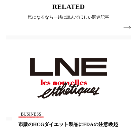
RELATED
ローカル
ロンジェビティ
下半身美容
気になるなら一緒に読んでほしい関連記事
乾燥 対策 冬 スキンケア
乾燥対策

乾燥肌対策
他者との再接続
企業・経済
価格改定
保湿
保湿と香り
保湿成分
健康寿命
光老化
免疫 肌
冬 UVケア
冬 美容 習慣
冬 髪 ツヤ 出す 方法
冬 髪 乾燥 改善 方法
冬スキンケア
冬の乾燥肌
冬の印象美
BUSINESS
市販のHCGダイエット製品にFDAの注意喚起
冬の準備
冬美容
冷え対策