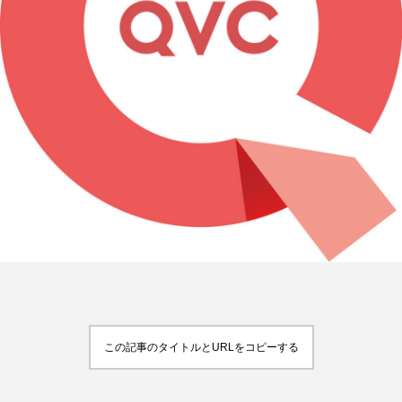
FEATURED
注目の企画
TAG LIST
タグ一覧
AI
B2B
BeautyTech
ChatGPT
Gemini
Instagram
SaaS
SNS
TikTok
アスタキサンチン
この記事のタイトルとURLをコピーする
アスレジャーコスメ
アレルギー
アロマ