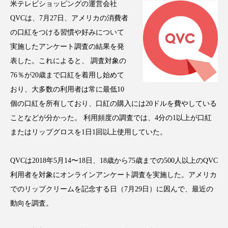
米テレビショッピングの運営会社
アンチエイジング
アンチソリチュード
QVCは、7月27日、アメリカの消費者
の口紅をつける習慣や好みについて
インタビュー
インナービューティー 冷え
実施したアンケート調査の結果を発
インナービューティーアワード2025受賞商品
表した。これによると、 調査対象の
76％が20歳まで口紅を着用し始めて
ウェアラブルデバイス
ウェルネス
おり、大多数の利用者は常に最低10
個の口紅を所有しており、口紅の購入には20ドルを費やしている
ウェルビーイング
エイジングケア
ことなどが分かった。 利用頻度の調査では、4分の1以上が口紅
エクソソーム
オーガニック
オゾン
またはリップグロスを1日1回以上使用していた。
カウンセラー
カウンセリング
QVCは2018年5月14〜18日、18歳から75歳までの500人以上のQVC
利用者を対象にオンラインアンケート調査を実施した。アメリカ
カカイオイル
ガジェット
キーワード
でのリップクリームを記念する日（7月29日）に因んで、最近の
動向を調査。
クルエルティフリー
クレンジング