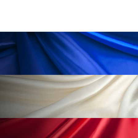
冷え性改善
加工アプリ
加工フィルター
加工顔
労働環境
国内市場
国際市場
地政学リスク
外出控え
夜 スキンケア 香り
孤独
巡らせるケア
巡りケア
差別化
廃棄ロス
成分
技術経営
技術転用
抗酸化
抗酸化ケア
断食
新商品
日中関係
日焼け止め
時間制限食
東洋医学
梅雨
棚卸資産
汗ケア
温活スキンケア
温活女子
温活習慣