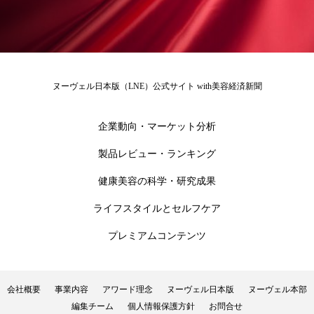
為替相場
熱中症対策
物流問題
特殊メイク
猛暑
生物模倣
用語辞典
男性美容
画像解析
発酵
睡眠
ヌーヴェル日本版（LNE）公式サイト with美容経済新聞
睡眠 美容 金木犀
睡眠美容
秋
企業動向・マーケット分析
秋 冷え
筋膜
精油
素髪ケア やり方
製品レビュー・ランキング
紫外線対策
美容
美容テック
健康美容の科学・研究成果
美容と政治
美容ビジネス
美容医療
ライフスタイルとセルフケア
プレミアムコンテンツ
美容業界
美的感覚
美肌習慣
美脚習慣
老化
肌ケア
肌トラブル
会社概要
事業内容
アワード理念
ヌーヴェル日本版
ヌーヴェル本部
肌バリア
肌荒れ防止
脳
自律神経
編集チーム
個人情報保護方針
お問合せ