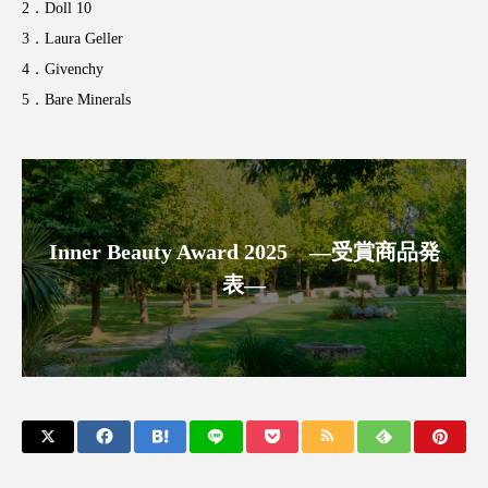
2．Doll 10
スマートウォッチ
スマートパッチ
3．Laura Geller
4．Givenchy
スマートリング
セーフプレイス
セラミド
5．Bare Minerals
セラミド保湿
セルフケア
ソーシャルウェルネス
ソーシャルコマース
タンパク質
ディープクレンジング
Inner Beauty Award 2025 ―受賞商品発
表―
デジタルデトックス
デトックス
ドライヤー 温度 髪 ダメージ
ナイアシンアミド
ナイトプロテイン
ナイトルーティン 金木犀
パーソナライズ
バーチャルメイク