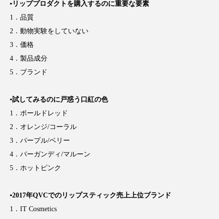
クローズアップ
ケーススタディ
▪リッププロダクトを購入するのに重要な要素
1．品質
コグニティブヘルス
コスト削減
2．動物実験をしていない
3．価格
コネクテッド・ビューティ
コミュニケーション
4．製品成分
コルチゾール
サステナビリティ
5．ブランド
サステナブル美容
サプライチェーン
▪試してみるのに戸惑う口紅の色
1．ボールドレッド
サプリ
サロンクレンジング
サロン戦略
2．オレンジ/コーラル
3．パープル/ベリー
サロン経営
サロン連略
シャネル
4．バーガンディ/マルーン
スカルプ クレンジング 頻度
スカルプケア
5．ホットピンク
スキンケア
スキンケア 習慣
▪2017年QVCでのリップスティック売上上位ブランド
1．IT Cosmetics
スキンケアルーティン
ストレス
スパ