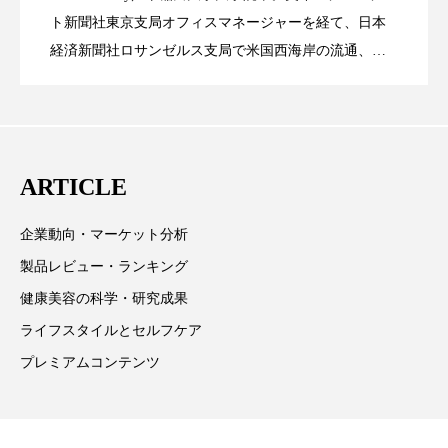
ペアトリートメント
ヘッドスパ
米バイオテクノロジー企業アミリス、
2023.06.29
ト」の第16回受賞者決定
ト新聞社東京支局オフィスマネージャーを経て、日本
題
ヘルスケア
ヘルスビューティー
経済新聞社ロサンゼルス支局で米国西海岸の流通、産
業分野を専門に記者経験を積む。本紙では主に、米国
CEO退任と世界的な人員削除を発表
ポジショニング
ボディケア
ホルモン
欧州の海外メーカー、ブランドの動向、海外市場の動
向、新規ビジネスモデルなどを担当。現在はロンドン
マーケティング
マイクロスパ
に在住
ARTICLE
マネジメント
むくみ対策
むくみ改善
企業動向・マーケット分析
メンズスキンケア
メンタルケア
製品レビュー・ランキング
メンタルヘルス
ライフスタイル
健康美容の科学・研究成果
ライフスタイルとセルフケア
リカバリー
リカバリーウェア
リサーチ
プレミアムコンテンツ
リナロール 効果
リラクゼーション
リラックス効果
レチナール
レチノール