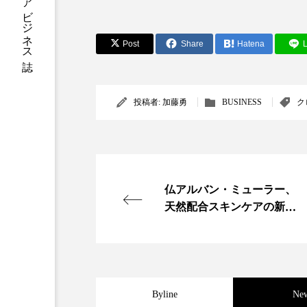
加工アプリ
加工フィルタ
Post
Share
Hatena
L
外出控え
夜 スキンケア 
技術経営
技術転用
投稿者:
加藤勇
BUSINESS
ク
時間制限食
東洋医学
為替相場
熱中症対策
画像解析
発酵
睡
仏アルバン・ミューラー、
天然配合スキンケアの新し
素髪ケア やり方
紫外線
いフォーミュラ開発
美容業界
美的感覚
肌荒れ防止
脳
自
Byline
Ne