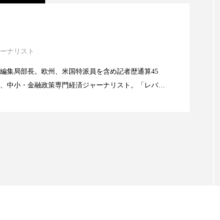
 香り 効果
需要予測
頭皮 保湿 ミスト おすすめ
ック・ケミストリー（下） ～営業と技術が一体とな
香料
香水 レイヤリング
香水の持続
高市
ーナリスト
リア機能 とは
ック・ケミストリー （下） ～営業と技術が一体と
編集局部長。欧州、米国特派員を含め記者歴通算45
、中小・金融政策専門経済ジャーナリスト。「レバレ
ック・ケミストリー（上） ～研究所で自前化粧品を
義の崩壊」など著述多数。本誌では主に、経済部門、
。
に～