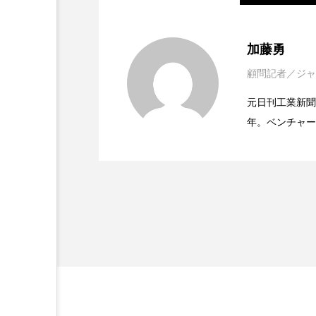
金木犀 スキンケア
金木犀
2021.11.30
女性経営者連載１１・ミ
香りケア
香りの重ね使い
加藤勇
顧問記者／ジャ
髪 静電気 冬 対策
髪のバ
2021.11.26
女性経営者連載１１・ミ
ってOEM受注～
元日刊工業新聞
年。ベンチャー
2021.11.26
女性経営者連載１１・ミ
なってOEM受注～
ッジ金融至上主
企業取材を担当
開発、クリーム人気商品