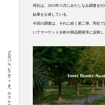
ハロウィン後スキンケア
同社は、2015年11月にみだしなみ調査
ファシア
ファスティング
結果を公表している。
プロンプト
ヘアケア
今回の調査は、それに続く第二弾。同社で
いてマーケット分析や商品開発等に反映し
ポジショニング
ボディケ
むくみ対策
むくみ改善
グローバルビューティ＆ヘルスケアビジネス誌
リカバリー
リカバリーウ
レチナール
レチノール
Inner Beauty
乾燥対策
乾燥肌対策
健康寿命
光老化
冬スキンケア
冬の乾燥肌