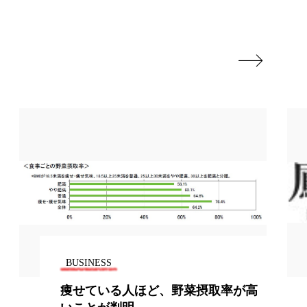

USINESS
BUSINESS
せている人ほど、野菜摂取率が高
韓国の2