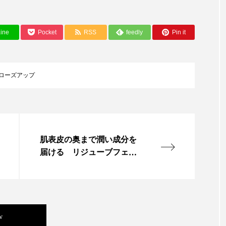
ー
加工顔
労働環境
国内市場
国際市場
ine
Pocket
RSS
feedly
Pin it
香り
孤独
巡らせるケア
巡りケア
差別化
抗酸化
抗酸化ケア
断食
新商品
日中関係
ローズアップ
梅雨
棚卸資産
汗ケア
温活スキンケア
物流問題
特殊メイク
猛暑
生物模倣
用
眠
睡眠 美容 金木犀
睡眠美容
秋
秋 冷え
肌表皮の奥まで潤い成分を
届ける リジューブフェイ
対策
美容
美容テック
美容と政治
美容ビジ
ス化粧水
美肌習慣
美脚習慣
老化
肌ケア
肌トラブ
律神経
花王
血行促進
過剰在庫
都市型美容
w