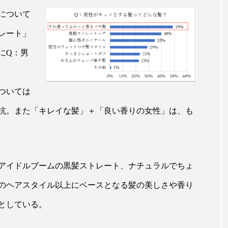
ップ
ケーススタディ
コグニティブヘルス
コスト
について
レート」
コミュニケーション
コルチゾール
サステナビリティ
にQ：男
サロンクレンジング
サロン戦略
サロン経営
スカルプケア
スキンケア
スキンケア 習慣
ス
ついては
マートウォッチ
スマートパッチ
スマートリング
セ
拮抗。また「キレイな髪」＋「良い香りの女性」は、も
ソーシャルウェルネス
ソーシャルコマース
タン
ジタルデトックス
デトックス
ドライヤー 温度 髪 ダメー
アイドルブームの黒髪ストレート、ナチュラルでちょ
ルーティン 金木犀
パーソナライズ
バーチャルメイク
のヘアスタイル以上にベースとなる髪の美しさや香り
としている。
ミメティクス
バイオミメティック
バクチオール