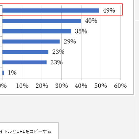
｜AI
GWI調査から読み解く2030年の都
青山メ
ら
市型スパ――身近なウェルネスの
玲 院
次世代モデル
見が切
療の新
2026.08.06
2026
FEATURED
注目の企画
イトルとURLをコピーする