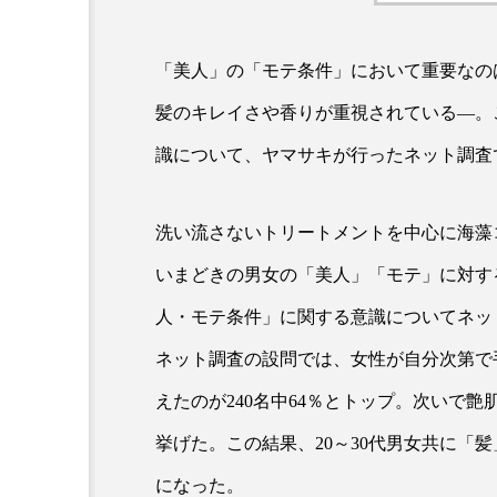
「美人」の「モテ条件」において重要なの
髪のキレイさや香りが重視されている―。
識について、ヤマサキが行ったネット調査
洗い流さないトリートメントを中心に海藻
AI
B2B
BeautyTech
いまどきの男女の「美人」「モテ」に対する
アスタキサンチン
アスレ
人・モテ条件」に関する意識についてネット
インタビュー
インナービ
ネット調査の設問では、女性が自分次第で
えたのが240名中64％とトップ。次いで艶
ウェルネス
ウェルビーイ
挙げた。この結果、20～30代男女共に「
カウンセラー
カウンセリ
になった。