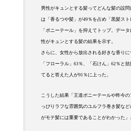
クレンジング
クローズア
男性がキュンとする髪ってどんな髪の設問
は「香るつや髪」が49％を占め「黒髪スト
コネクテッド・ビューティ
「ポニーテール」を抑えてトップ。データ
サプライチェーン
サプリ
性がキュンとする髪の結果を示す。
スカルプ クレンジング 頻度
さらに、女性から放出される好きな香りに
ストレス
スパ
ス
「フローラル」63％、「石けん」62％と
てると答えた人が91％に上った。
セラミド保湿
セルフケア
ディープクレンジング
デ
こうした結果「王道ポニーテールや昨今の
ナイトプロテイン
ナイト
っぴりラフな雰囲気のユルフラ巻き髪など
がモテ髪には重要であることがわかった」
バイオハッキング
バイオ