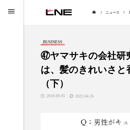
ニュース
BUSINESS
㊼ヤマサキの会社研
は、髪のきれいさと
UCTS
LIFESTYLE
（下）
2018.09.05
2025.04.26
