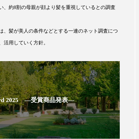
ハロウィン翌日 肌リセット
ヒアルロン酸
ビジネスモデ
を行い、約8割の母親が顔より髪を重視しているとの調査
フィトレチノール
プチ断食
ブルーオーシャン
ペアトリートメント
ヘッドスパ
ヘルスケア
ヘ
は、髪が美人の条件などとする一連のネット調査につ
、活用していく方針。
ア
ホルモン
マーケティング
マイクロスパ
メンズスキンケア
メンタルケア
メンタルヘルス
ェア
リサーチ
リナロール 効果
リラクゼーション
ローカル
ロンジェビティ
下半身美容
乾燥 
 Award 2025 ―受賞商品発表―
他者との再接続
企業・経済
価格改定
保湿
免疫 肌
冬 UVケア
冬 美容 習慣
冬 髪 ツヤ 出す 
冬の印象美
冬の準備
冬美容
冷え対策