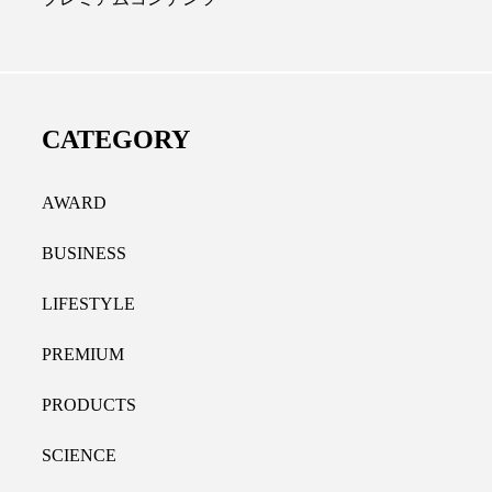
ディカルクリニック｜本郷
レチノール代替成分と
長：内科と循環器専門医の知
オールやレチナールなど
り拓く、再生医療と統合医
果と活用法
CATEGORY
たな価値
2026.07.30
.04.28
AWARD
BUSINESS
LIFESTYLE
PREMIUM
PRODUCTS
SCIENCE