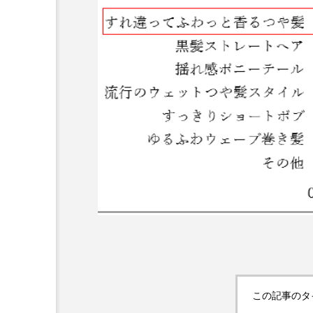
超が「ながら美容」を実
SNSの「加工顔」と美容医療
を有効に使いたい」が9
がもたらす可能性とこれか
2026.07.13
9
この記事のタ