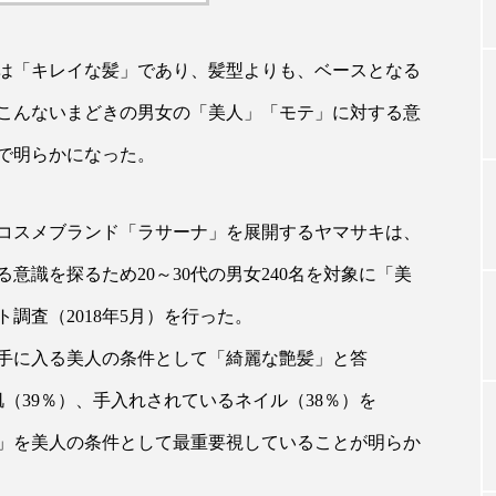
は「キレイな髪」であり、髪型よりも、ベースとなる
TAG LIST
こんないまどきの男女の「美人」「モテ」に対する意
タグ一覧
で明らかになった。
コスメブランド「ラサーナ」を展開するヤマサキは、
ChatGPT
Gemini
Instagram
SaaS
SN
意識を探るため20～30代の男女240名を対象に「美
ジャーコスメ
アレルギー
アロマ
アンチエイジン
調査（2018年5月）を行った。
ューティー 冷え
インナービューティーアワード2025受賞商品
手に入る美人の条件として「綺麗な艶髪」と答
肌（39％）、手入れされているネイル（38％）を
ング
エイジングケア
エクソソーム
オーガニック
髪」を美人の条件として最重要視していることが明らか
ング
カカイオイル
ガジェット
キーワード