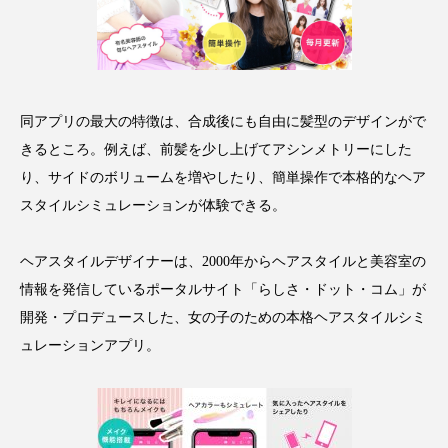
アンチエイジング
アンチソリチュード
インタビュー
インナービューティー 冷え
インナービューティーアワード2025受賞商品
同アプリの最大の特徴は、合成後にも自由に髪型のデザインがで
きるところ。例えば、前髪を少し上げてアシンメトリーにした
ウェアラブルデバイス
ウェルネス
り、サイドのボリュームを増やしたり、簡単操作で本格的なヘア
スタイルシミュレーションが体験できる。
ウェルビーイング
エイジングケア
エクソソーム
オーガニック
オゾン
ヘアスタイルデザイナーは、2000年からヘアスタイルと美容室の
情報を発信しているポータルサイト「らしさ・ドット・コム」が
カウンセラー
カウンセリング
開発・プロデュースした、女の子のための本格ヘアスタイルシミ
ュレーションアプリ。
カカイオイル
ガジェット
キーワード
クルエルティフリー
クレンジング