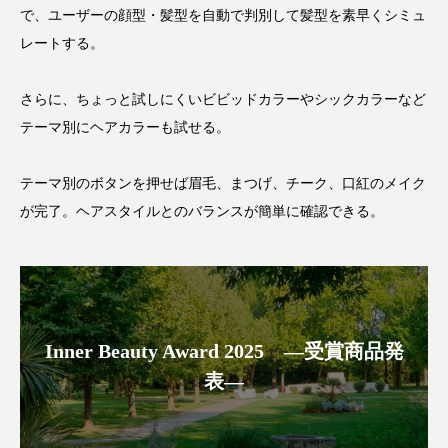
で、ユーザーの顔型・髪型を自動で判別して髪型を素早くシミュ
スマートウォッチ
スマートパッチ
レートする。
スマートリング
セーフプレイス
セラミド
さらに、ちょっと試しにくいビビッドカラーやシックカラーなど
テーマ別にヘアカラーも試せる。
セラミド保湿
セルフケア
ソーシャルウェルネス
ソーシャルコマース
テーマ別のボタンを押せば眉毛、まつげ、チーク、口紅のメイク
が完了。ヘアスタイルとのバランスが簡単に確認できる。
タンパク質
ディープクレンジング
デジタルデトックス
デトックス
ドライヤー 温度 髪 ダメージ
ナイアシンアミド
Inner Beauty Award 2025 ―受賞商品発
ナイトプロテイン
ナイトルーティン 金木犀
表―
パーソナライズ
バーチャルメイク