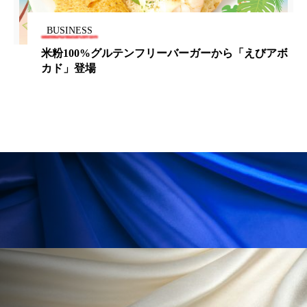
冷え性改善
加工アプリ
加工フィルター
BUSINESS
加工顔
労働環境
国内市場
国際市場
ボ
女性の室内日焼け曝露量、扁平上皮がんリスクと関
係
地政学リスク
外出控え
夜 スキンケア 香り
孤独
巡らせるケア
巡りケア
差別化
廃棄ロス
成分
技術経営
技術転用
抗酸化
抗酸化ケア
断食
新商品
日中関係
日焼け止め
時間制限食
東洋医学
梅雨
棚卸資産
汗ケア
温活スキンケア
温活女子
温活習慣