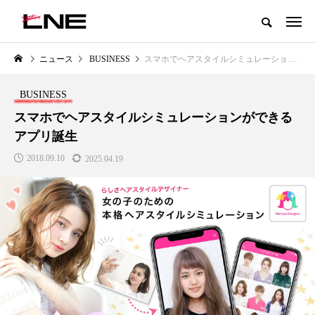
グローバルビューティ＆ヘルスケアビジネス誌
ニュース
BUSINESS
スマホでヘアスタイルシミュレーションができるアプリ誕生
NEW POST
カテゴリー毎の最新記事
BUSINESS
LIFESTYLE
BUSINESS
スマホでヘアスタイルシミュレーションができる
アプリ誕生
2018.09.10
2025.04.19
SNSの「加工顔」と美容医療｜AI
GWI調査から読み解く2030年の
」
がもたらす可能性とこれから
都市型スパ――身近なウェルネ
の次世代モデル
2026.07.13
2026.08.06