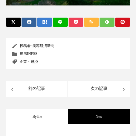
パーフェクト株式会社
バイオハッキング
バイオミメティクス
バイオミメティック
バクチオール
バリア機能
ハロウィ
投稿者:
美容経済新聞
ハロウィン後スキンケア
BUSINESS
企業・経済
ハロウィン翌日 肌リセット
ヒアルロン酸
ビジネスモデル
ビタミンC誘導体
ファシア
前の記事
次の記事
ファスティング
フィトレチノール
プチ断食
ブルーオーシャン
Byline
New
フレグランス 冬
プロンプト
ヘアケア
パーフェクト社の「AI美容」事例｜「死
2026.08.04