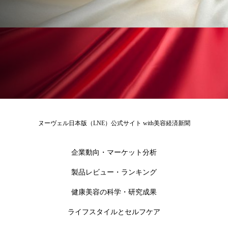
為替相場
熱中症対策
物流問題
特殊メイク
猛暑
生物模倣
用語辞典
男性美容
画像解析
発酵
睡眠
睡眠 美容 金木犀
睡眠美容
秋
秋 冷え
筋膜
精油
素髪ケア やり方
紫外線対策
美容
美容テック
ヌーヴェル日本版（LNE）公式サイト with美容経済新聞
美容と政治
美容ビジネス
美容医療
企業動向・マーケット分析
美容業界
美的感覚
美肌習慣
製品レビュー・ランキング
健康美容の科学・研究成果
美脚習慣
老化
肌ケア
肌トラブル
ライフスタイルとセルフケア
肌バリア
肌荒れ防止
脳
自律神経