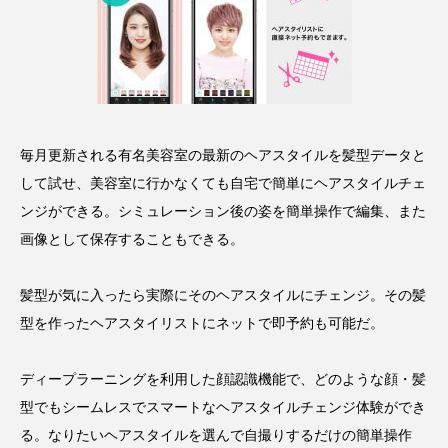
クローズアップ
ケーススタディ
コグニティブヘルス
コスト削減
コネクテッド・ビューティ
コミュニケーション
コルチゾール
サステナビリティ
毎月更新される有名美容室の最新のヘアスタイルを髪型データと
して試せ、美容室に行かなくても自宅で簡単にヘアスタイルチェ
サステナブル美容
サプライチェーン
ンジができる。シミュレーション後の姿を簡単操作で編集、また
画像として保存することもできる。
サプリ
サロンクレンジング
サロン戦略
サロン経営
サロン連略
シャネル
髪型が気に入ったら実際にそのヘアスタイルにチェンジ。その髪
型を作ったヘアスタイリストにネットで即予約も可能だ。
スカルプ クレンジング 頻度
スカルプケア
ディープラーニングを利用した顔認識機能で、どのような顔・髪
スキンケア
スキンケア 習慣
型でもシームレスでスマートなヘアスタイルチェンジ体験ができ
スキンケアルーティン
ストレス
スパ
る。なりたいヘアスタイルを選んで自撮りするだけの簡単操作