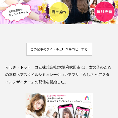
FEATURED
注目の企画
この記事のタイトルとURLをコピーする
TAG LIST
タグ一覧
らしさ・ドット・コム株式会社(大阪府吹田市)は、女の子のため
AI
B2B
BeautyTech
ChatGPT
の本格ヘアスタイルシミュレーションアプリ「らしさ ヘアスタ
イルデザイナー」の配信を開始した。
Gemini
Instagram
SaaS
SNS
TikTok
アスタキサンチン
アスレジャーコスメ
アレルギー
アロマ