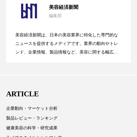
ペアトリートメント
ヘッドスパ
美容経済新聞
ヘルスケア
ヘルスビューティー
編集部
花王、化粧品事業で棚卸資産38%削減
2026.07.28
の谷」克服と酷暑を商機に変えるB2B
ポジショニング
ボディケア
ホルモン
美容経済新聞は、日本の美容業界に特化した専門的な
【技術転用】ポーラの『顔画像解析AI』
2026.07.20
――AI需要予測で猛暑の欠品と過剰在庫
ニュースを提供するメディアです。業界の動向やトレ
SaaSモデル
マーケティング
マイクロスパ
ンド、企業情報、製品情報など、美容に関する幅広い
マネジメント
むくみ対策
むくみ改善
テーマを取り上げています。 編集部では、美容業界の
が猛暑の建設現場に選ばれる理由
を防ぐDX戦略
取材や情報収集、分析を行い、業界内外の最新情報を
メンズスキンケア
メンタルケア
主に美容業界関係者に向けて発信しています。私たち
は「キレイをふやす」を企業理念として信頼性の高い
メンタルヘルス
ライフスタイル
ARTICLE
情報提供を通じて美容業界の発展に貢献すべく努力し
リカバリー
リカバリーウェア
リサーチ
ています。
企業動向・マーケット分析
リナロール 効果
リラクゼーション
製品レビュー・ランキング
健康美容の科学・研究成果
リラックス効果
レチナール
レチノール