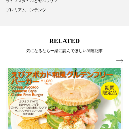
ライフスタイルとセルフケア
ローカル
ロンジェビティ
下半身美容
プレミアムコンテンツ
乾燥 対策 冬 スキンケア
乾燥対策
乾燥肌対策
他者との再接続
企業・経済
RELATED
気になるなら一緒に読んでほしい関連記事
価格改定
保湿
保湿と香り
保湿成分

健康寿命
光老化
免疫 肌
冬 UVケア
冬 美容 習慣
冬 髪 ツヤ 出す 方法
冬 髪 乾燥 改善 方法
冬スキンケア
冬の乾燥肌
冬の印象美
冬の準備
冬美容
冷え対策