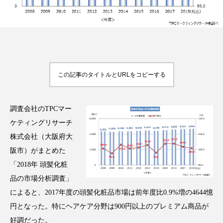
FEATURED
注目の企画
この記事のタイトルとURLをコピーする
TAG LIST
タグ一覧
調査会社のTPCマー
ケティングリサーチ
AI
B2B
BeautyTech
ChatGPT
株式会社（大阪府大
阪市）がまとめた
Gemini
Instagram
SaaS
SNS
「2018年 頭髪化粧
品の市場分析調査」
TikTok
アスタキサンチン
によると、2017年度の頭髪化粧品市場は前年度比0.9%増の4644憶
円となった。特にヘアケア分野は900円以上のプレミアム商品が
アスレジャーコスメ
アレルギー
アロマ
好調だった。