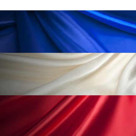
冷え性改善
加工アプリ
加工フィルター
加工顔
労働環境
国内市場
国際市場
地政学リスク
外出控え
夜 スキンケア 香り
孤独
巡らせるケア
巡りケア
差別化
廃棄ロス
成分
技術経営
技術転用
抗酸化
抗酸化ケア
断食
新商品
日中関係
日焼け止め
時間制限食
東洋医学
梅雨
棚卸資産
汗ケア
温活スキンケア
温活女子
温活習慣