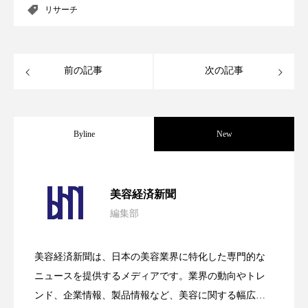
リサーチ
パーフェクト株式会社
バイオハッキング
バイオミメティクス
バイオミメティック
前の記事
次の記事
バクチオール
バリア機能
ハロウィ
ハロウィン後スキンケア
Byline
New
ハロウィン翌日 肌リセット
ヒアルロン酸
ビジネスモデル
ビタミンC誘導体
ファシア
パーフェクト社の「AI美容」事例｜「死
2026.08.04
美容経済新聞
ファスティング
フィトレチノール
編集部
花王、化粧品事業で棚卸資産38%削減
2026.07.28
の谷」克服と酷暑を商機に変えるB2B
プチ断食
ブルーオーシャン
美容経済新聞は、日本の美容業界に特化した専門的な
【技術転用】ポーラの『顔画像解析AI』
2026.07.20
――AI需要予測で猛暑の欠品と過剰在庫
フレグランス 冬
プロンプト
ヘアケア
ニュースを提供するメディアです。業界の動向やトレ
SaaSモデル
ンド、企業情報、製品情報など、美容に関する幅広い