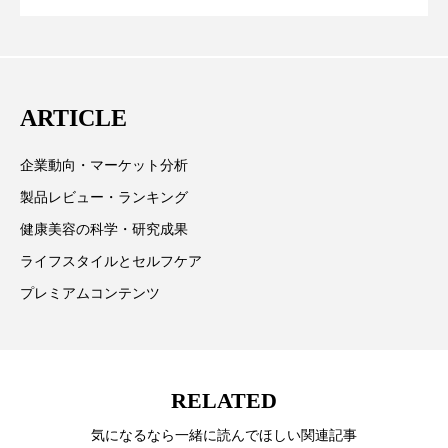
ペアトリートメント
ヘッドスパ
テーマを取り上げています。 編集部では、美容業界の
が猛暑の建設現場に選ばれる理由
を防ぐDX戦略
取材や情報収集、分析を行い、業界内外の最新情報を
ヘルスケア
ヘルスビューティー
主に美容業界関係者に向けて発信しています。私たち
は「キレイをふやす」を企業理念として信頼性の高い
ポジショニング
ボディケア
ホルモン
ARTICLE
情報提供を通じて美容業界の発展に貢献すべく努力し
マーケティング
マイクロスパ
ています。
企業動向・マーケット分析
マネジメント
むくみ対策
むくみ改善
製品レビュー・ランキング
健康美容の科学・研究成果
メンズスキンケア
メンタルケア
ライフスタイルとセルフケア
メンタルヘルス
ライフスタイル
プレミアムコンテンツ
リカバリー
リカバリーウェア
リサーチ
リナロール 効果
リラクゼーション
RELATED
リラックス効果
レチナール
レチノール
気になるなら一緒に読んでほしい関連記事