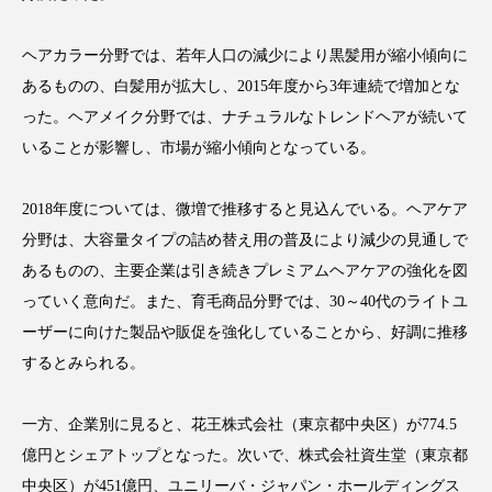
アンチエイジング
アンチソリチュード
ヘアカラー分野では、若年人口の減少により黒髪用が縮小傾向に
インタビュー
インナービューティー 冷え
あるものの、白髪用が拡大し、2015年度から3年連続で増加とな
った。ヘアメイク分野では、ナチュラルなトレンドヘアが続いて
インナービューティーアワード2025受賞商品
いることが影響し、市場が縮小傾向となっている。
ウェアラブルデバイス
ウェルネス
2018年度については、微増で推移すると見込んでいる。ヘアケア
ウェルビーイング
エイジングケア
分野は、大容量タイプの詰め替え用の普及により減少の見通しで
あるものの、主要企業は引き続きプレミアムヘアケアの強化を図
エクソソーム
オーガニック
オゾン
っていく意向だ。また、育毛商品分野では、30～40代のライトユ
ーザーに向けた製品や販促を強化していることから、好調に推移
カウンセラー
カウンセリング
するとみられる。
カカイオイル
ガジェット
キーワード
一方、企業別に見ると、花王株式会社（東京都中央区）が774.5
クルエルティフリー
クレンジング
億円とシェアトップとなった。次いで、株式会社資生堂（東京都
中央区）が451億円、ユニリーバ・ジャパン・ホールディングス