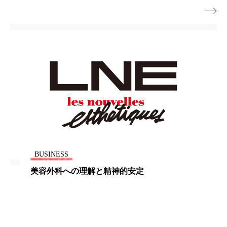

ローカル
ロンジェビティ
下半身美容
乾燥 対策 冬 スキンケア
乾燥対策
乾燥肌対策
他者との再接続
企業・経済
価格改定
保湿
保湿と香り
保湿成分
健康寿命
光老化
免疫 肌
冬 UVケア
冬 美容 習慣
BUSINESS
冬 髪 ツヤ 出す 方法
冬 髪 乾燥 改善 方法
美容外科への理解と精神的安定
冬スキンケア
冬の乾燥肌
冬の印象美
冬の準備
冬美容
冷え対策