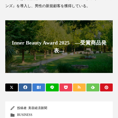
ンズ』を導入し、男性の新規顧客を獲得している。
スマートウォッチ
スマートパッチ
スマートリング
セーフプレイス
セラミド
セラミド保湿
セルフケア
Inner Beauty Award 2025 ―受賞商品発
ソーシャルウェルネス
ソーシャルコマース
表―
タンパク質
ディープクレンジング
デジタルデトックス
デトックス
ドライヤー 温度 髪 ダメージ
ナイアシンアミド
ナイトプロテイン
ナイトルーティン 金木犀
投稿者:
美容経済新聞
パーソナライズ
バーチャルメイク
BUSINESS