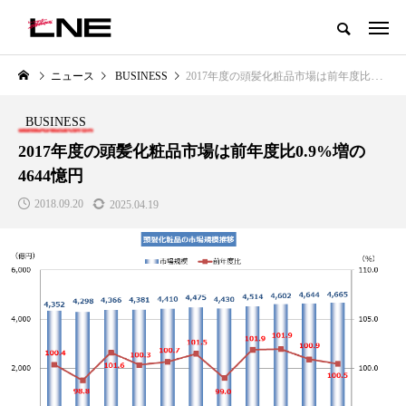
グローバルビューティ＆ヘルスケアビジネス誌
ニュース
BUSINESS
2017年度の頭髪化粧品市場は前年度比0.9%増の4644憶円
NEW POST
カテゴリー毎の最新記事
BUSINESS
LIFESTYLE
BUSINESS
2017年度の頭髪化粧品市場は前年度比0.9%増の
4644憶円
2018.09.20
2025.04.19
SNSの「加工顔」と美容医療｜AI
GWI調査から読み解く2030年の
」
がもたらす可能性とこれから
都市型スパ――身近なウェルネ
の次世代モデル
2026.07.13
2026.08.06