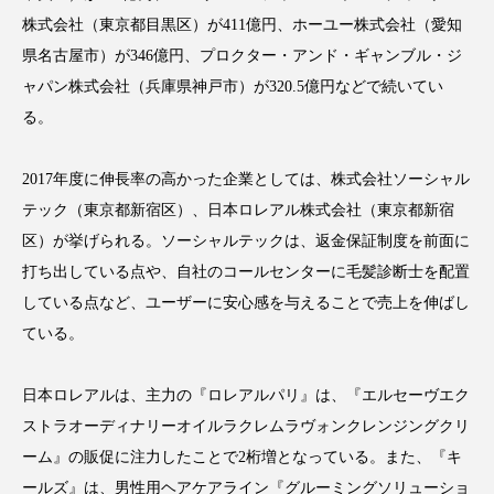
クローズアップ
ケーススタディ
株式会社（東京都目黒区）が411億円、ホーユー株式会社（愛知
コグニティブヘルス
コスト削減
県名古屋市）が346億円、プロクター・アンド・ギャンブル・ジ
ャパン株式会社（兵庫県神戸市）が320.5億円などで続いてい
コネクテッド・ビューティ
コミュニケーション
る。
コルチゾール
サステナビリティ
2017年度に伸長率の高かった企業としては、株式会社ソーシャル
テック（東京都新宿区）、日本ロレアル株式会社（東京都新宿
サステナブル美容
サプライチェーン
区）が挙げられる。ソーシャルテックは、返金保証制度を前面に
サプリ
サロンクレンジング
サロン戦略
打ち出している点や、自社のコールセンターに毛髪診断士を配置
している点など、ユーザーに安心感を与えることで売上を伸ばし
サロン経営
サロン連略
シャネル
ている。
スカルプ クレンジング 頻度
スカルプケア
日本ロレアルは、主力の『ロレアルパリ』は、『エルセーヴエク
スキンケア
スキンケア 習慣
ストラオーディナリーオイルラクレムラヴォンクレンジングクリ
ーム』の販促に注力したことで2桁増となっている。また、『キ
スキンケアルーティン
ストレス
スパ
ールズ』は、男性用ヘアケアライン『グルーミングソリューショ