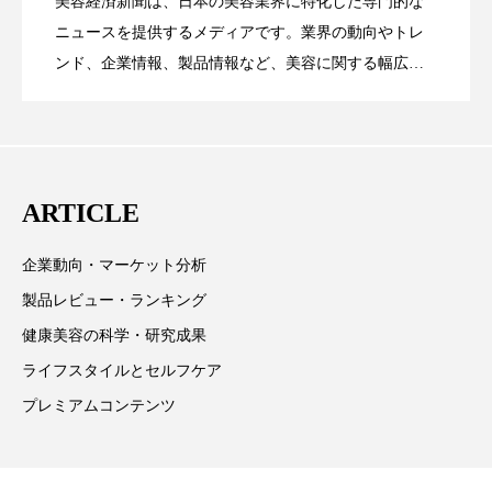
ペアトリートメント
美容経済新聞は、日本の美容業界に特化した専門的な
ヘッドスパ
【技術転用】ポーラの『顔画像解析AI』
2026.07.20
――AI需要予測で猛暑の欠品と過剰在庫
ニュースを提供するメディアです。業界の動向やトレ
SaaSモデル
ヘルスケア
ヘルスビューティー
ンド、企業情報、製品情報など、美容に関する幅広い
テーマを取り上げています。 編集部では、美容業界の
ポジショニング
が猛暑の建設現場に選ばれる理由
ボディケア
ホルモン
を防ぐDX戦略
取材や情報収集、分析を行い、業界内外の最新情報を
主に美容業界関係者に向けて発信しています。私たち
マーケティング
マイクロスパ
は「キレイをふやす」を企業理念として信頼性の高い
ARTICLE
マネジメント
むくみ対策
むくみ改善
情報提供を通じて美容業界の発展に貢献すべく努力し
ています。
企業動向・マーケット分析
メンズスキンケア
メンタルケア
製品レビュー・ランキング
メンタルヘルス
ライフスタイル
健康美容の科学・研究成果
ライフスタイルとセルフケア
リカバリー
リカバリーウェア
リサーチ
プレミアムコンテンツ
リナロール 効果
リラクゼーション
リラックス効果
レチナール
レチノール