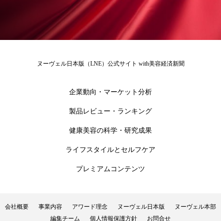
為替相場
熱中症対策
物流問題
特殊メイク
猛暑
生物模倣
用語辞典
男性美容
画像解析
発酵
睡眠
ヌーヴェル日本版（LNE）公式サイト with美容経済新聞
睡眠 美容 金木犀
睡眠美容
秋
企業動向・マーケット分析
秋 冷え
筋膜
精油
素髪ケア やり方
製品レビュー・ランキング
紫外線対策
美容
美容テック
健康美容の科学・研究成果
美容と政治
美容ビジネス
美容医療
ライフスタイルとセルフケア
美容業界
美的感覚
美肌習慣
プレミアムコンテンツ
美脚習慣
老化
肌ケア
肌トラブル
会社概要
事業内容
アワード理念
ヌーヴェル日本版
ヌーヴェル本部
肌バリア
肌荒れ防止
脳
自律神経
編集チーム
個人情報保護方針
お問合せ