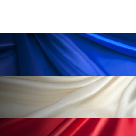
冷え性改善
加工アプリ
加工フィルター
加工顔
労働環境
国内市場
国際市場
地政学リスク
外出控え
夜 スキンケア 香り
孤独
巡らせるケア
巡りケア
差別化
廃棄ロス
成分
技術経営
技術転用
抗酸化
抗酸化ケア
断食
新商品
日中関係
日焼け止め
時間制限食
東洋医学
梅雨
棚卸資産
汗ケア
温活スキンケア
温活女子
温活習慣