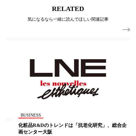
RELATED
ローカル
ロンジェビティ
下半身美容
気になるなら一緒に読んでほしい関連記事
乾燥 対策 冬 スキンケア
乾燥対策

乾燥肌対策
他者との再接続
企業・経済
価格改定
保湿
保湿と香り
保湿成分
健康寿命
光老化
免疫 肌
冬 UVケア
冬 美容 習慣
冬 髪 ツヤ 出す 方法
冬 髪 乾燥 改善 方法
冬スキンケア
冬の乾燥肌
冬の印象美
ESS
BUSINESS
R&Dのトレンドは「抗老化研究」、総合企
低炭水化
冬の準備
冬美容
冷え対策
ター大阪