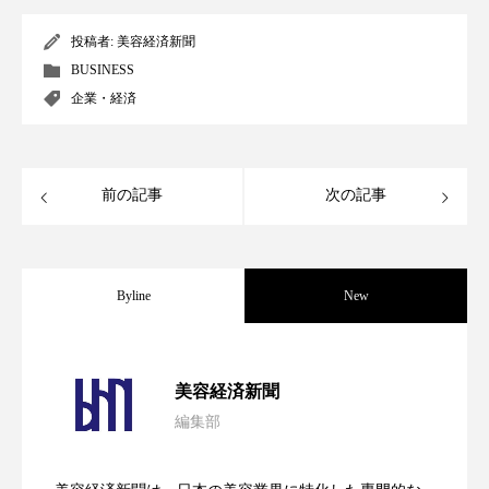
パーフェクト株式会社
バイオハッキング
投稿者:
美容経済新聞
BUSINESS
バイオミメティクス
バイオミメティック
企業・経済
バクチオール
バリア機能
ハロウィ
ハロウィン後スキンケア
前の記事
次の記事
ハロウィン翌日 肌リセット
ヒアルロン酸
ビジネスモデル
ビタミンC誘導体
ファシア
Byline
New
ファスティング
フィトレチノール
パーフェクト社の「AI美容」事例｜「死
2026.08.04
プチ断食
ブルーオーシャン
美容経済新聞
編集部
フレグランス 冬
プロンプト
ヘアケア
花王、化粧品事業で棚卸資産38%削減
2026.07.28
の谷」克服と酷暑を商機に変えるB2B