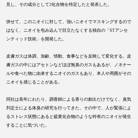
見し、その成分として2化合物を特定したと発表した。
アンチエイジング
アンチソリチュード
インタビュー
インナービューティー 冷え
併せて、このニオイに対して、強いニオイでマスキングするので
はなく、ニオイを包み込んで目立たなくする独自の「STアンセ
インナービューティーアワード2025受賞商品
ンティッド技術」を開発した。
ウェアラブルデバイス
ウェルネス
皮膚ガスは体調、加齢、情動、食事などを反映して変化する。皮
ウェルビーイング
エイジングケア
膚ガスの中にはアセトンなどほぼ無臭のガスもあるが、ノネナー
ルや食べた物に由来するニオイのガスもあり、本人や周囲がその
エクソソーム
オーガニック
オゾン
ニオイを感じることがある。
カウンセラー
カウンセリング
同社は長年にわたり、調香師による香りの創出だけでなく、臭気
判定士による体臭の研究を行ってきた。その中で、人が緊張によ
カカイオイル
ガジェット
キーワード
るストレス状態にあると硫黄化合物のような特有のニオイが発生
クルエルティフリー
クレンジング
することに気づいた。