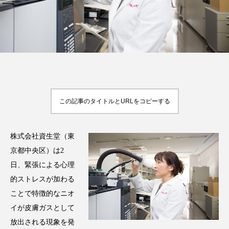
FEATURED
注目の企画
この記事のタイトルとURLをコピーする
TAG LIST
タグ一覧
株式会社資生堂（東
AI
B2B
BeautyTech
ChatGPT
京都中央区）は2
Gemini
Instagram
SaaS
SNS
日、緊張による心理
的ストレスが加わる
TikTok
アスタキサンチン
ことで特徴的なニオ
イが皮膚ガスとして
アスレジャーコスメ
アレルギー
アロマ
放出される現象を発