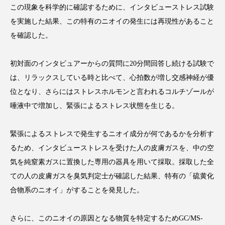
クローズアップ
ケーススタディ
この現象を科学的に確認するために、インタビューストレス試験
を実施した結果、この特有のニオイの発生には再現性があること
コグニティブヘルス
コスト削減
を確認した。
コネクテッド・ビューティ
コミュニケーション
初対面のインタビュアーからの質問に20分間回答し続ける試験で
コルチゾール
サステナビリティ
は、リラックスしている時と比べて、心拍数が増し交感神経が優
位となり、さらにはストレスホルモンと言われるコルチゾールが
サステナブル美容
サプライチェーン
唾液中で増加し、緊張によるストレス状態を生じる。
サプリ
サロンクレンジング
サロン戦略
緊張によるストレスで発生するニオイ成分が何であるかを分析す
サロン経営
サロン連略
シャネル
るため、インタビューストレスを受けた人の皮膚ガスを、中の空
気を純窒素ガスに置換した専用の器具を用いて採取。採取した全
スカルプ クレンジング 頻度
スカルプケア
ての人の皮膚ガスを臭気判定士が確認した結果、特有の「硫黄化
合物系のニオイ」がすることを発見した。
スキンケア
スキンケア 習慣
スキンケアルーティン
ストレス
スパ
さらに、このニオイの原因となる物質を特定するためGC/MS-