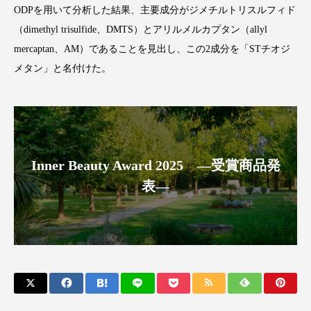
ODPを用いて分析した結果、主要成分がジメチルトリスルフィド
スマートウォッチ
スマートパッチ
（dimethyl trisulfide、DMTS）とアリルメルカプタン（allyl
mercaptan、AM）であることを見出し、この2成分を「STチオジ
スマートリング
セーフプレイス
セラミド
メタン」と名付けた。
セラミド保湿
セルフケア
ソーシャルウェルネス
ソーシャルコマース
タンパク質
ディープクレンジング
Inner Beauty Award 2025 ―受賞商品発
表―
デジタルデトックス
デトックス
ドライヤー 温度 髪 ダメージ
ナイアシンアミド
ナイトプロテイン
ナイトルーティン 金木犀
パーソナライズ
バーチャルメイク