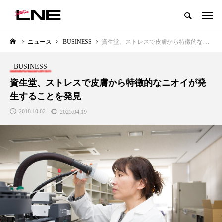
グローバルビューティ＆ヘルスケアビジネス誌
ニュース
BUSINESS
資生堂、ストレスで皮膚から特徴的なニオイが発生することを発見
NEW POST
カテゴリー毎の最新記事
BUSINESS
LIFESTYLE
BUSINESS
資生堂、ストレスで皮膚から特徴的なニオイが発
生することを発見
2018.10.02
2025.04.19
SNSの「加工顔」と美容医療｜AI
GWI調査から読み解く2030年の
」
がもたらす可能性とこれから
都市型スパ――身近なウェルネ
の次世代モデル
2026.07.13
2026.08.06