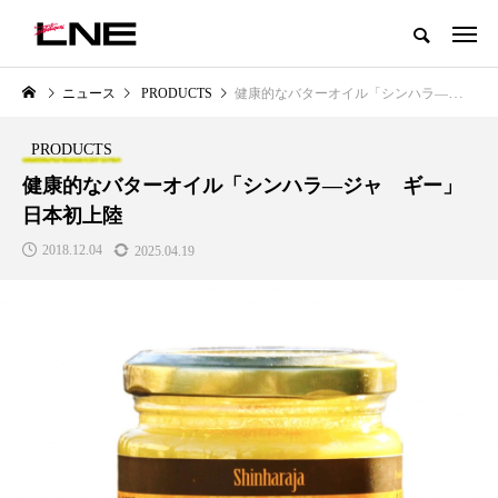
グローバルビューティ＆ヘルスケアビジネス誌
ニュース
PRODUCTS
健康的なバターオイル「シンハラ―ジャ ギー」日本初上陸
NEW POST
カテゴリー毎の最新記事
PRODUCTS
LIFESTYLE
BUSINESS
健康的なバターオイル「シンハラ―ジャ ギー」
日本初上陸
2018.12.04
2025.04.19
SNSの「加工顔」と美容医療｜AI
GWI調査から読み解く2030年の
」
がもたらす可能性とこれから
都市型スパ――身近なウェルネ
の次世代モデル
2026.07.13
2026.08.06