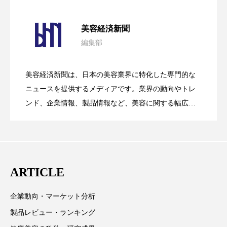
ペアトリートメント
ヘッドスパ
パーフェクト社の「AI美容」事例｜「死
2026.08.04
ヘルスケア
ヘルスビューティー
美容経済新聞
編集部
ポジショニング
ボディケア
ホルモン
花王、化粧品事業で棚卸資産38%削減
2026.07.28
の谷」克服と酷暑を商機に変えるB2B
マーケティング
マイクロスパ
美容経済新聞は、日本の美容業界に特化した専門的な
【技術転用】ポーラの『顔画像解析AI』
2026.07.20
――AI需要予測で猛暑の欠品と過剰在庫
ニュースを提供するメディアです。業界の動向やトレ
SaaSモデル
マネジメント
むくみ対策
むくみ改善
ンド、企業情報、製品情報など、美容に関する幅広い
テーマを取り上げています。 編集部では、美容業界の
メンズスキンケア
メンタルケア
が猛暑の建設現場に選ばれる理由
を防ぐDX戦略
取材や情報収集、分析を行い、業界内外の最新情報を
主に美容業界関係者に向けて発信しています。私たち
メンタルヘルス
ライフスタイル
は「キレイをふやす」を企業理念として信頼性の高い
ARTICLE
リカバリー
リカバリーウェア
リサーチ
情報提供を通じて美容業界の発展に貢献すべく努力し
ています。
リナロール 効果
リラクゼーション
企業動向・マーケット分析
製品レビュー・ランキング
リラックス効果
レチナール
レチノール