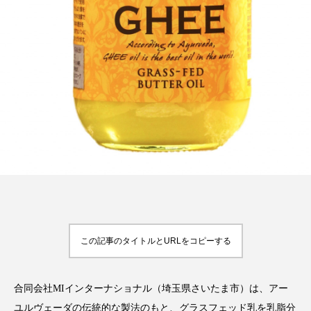
FEATURED
注目の企画
TAG LIST
タグ一覧
AI
B2B
BeautyTech
ChatGPT
Gemini
Instagram
SaaS
SNS
この記事のタイトルとURLをコピーする
TikTok
アスタキサンチン
合同会社MIインターナショナル（埼玉県さいたま市）は、アー
アスレジャーコスメ
アレルギー
アロマ
ユルヴェーダの伝統的な製法のもと、グラスフェッド乳を乳脂分