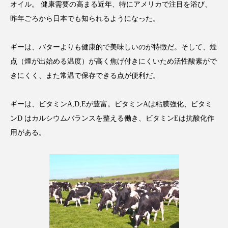
クローズアップ
ケーススタディ
オイル。 健康需要の高まる近年、特にアメリカで注目を浴び、
昨年ごろから日本でも知られるようになった。
コグニティブヘルス
コスト削減
ギーは、バターよりも健康的で美味しいのが特徴だ。そして、煙
コネクテッド・ビューティ
コミュニケーション
点（煙が出始める温度）が高く焦げ付きにくいため活性酸素がで
コルチゾール
サステナビリティ
きにくく、また常温で保存できる点が便利だ。
サステナブル美容
サプライチェーン
ギーは、ビタミンA,D,Eが豊富。ビタミンAは粘膜強化、ビタミ
ンD はカルシウムバランスを整える働き、ビタミンEは抗酸化作
サプリ
サロンクレンジング
サロン戦略
用がある。
サロン経営
サロン連略
シャネル
スカルプ クレンジング 頻度
スカルプケア
スキンケア
スキンケア 習慣
スキンケアルーティン
ストレス
スパ