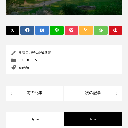
パーフェクト株式会社
バイオハッキング
バイオミメティクス
バイオミメティック
バクチオール
バリア機能
ハロウィ
ハロウィン後スキンケア
投稿者:
美容経済新聞
ハロウィン翌日 肌リセット
ヒアルロン酸
PRODUCTS
新商品
ビジネスモデル
ビタミンC誘導体
ファシア
ファスティング
フィトレチノール
前の記事
次の記事
プチ断食
ブルーオーシャン
フレグランス 冬
プロンプト
ヘアケア
Byline
New