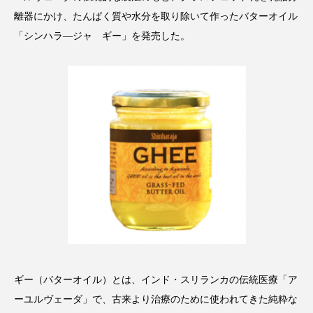
アンチエイジング
アンチソリチュード
離器にかけ、たんぱく質や水分を取り除いて作ったバターオイル
「シンハラ―ジャ ギー」を発売した。
インタビュー
インナービューティー 冷え
インナービューティーアワード2025受賞商品
ウェアラブルデバイス
ウェルネス
ウェルビーイング
エイジングケア
エクソソーム
オーガニック
オゾン
カウンセラー
カウンセリング
カカイオイル
ガジェット
キーワード
ギー（バターオイル）とは、インド・スリランカの伝統医療「ア
クルエルティフリー
クレンジング
ーユルヴェーダ」で、古来より治療のために使われてきた純粋な