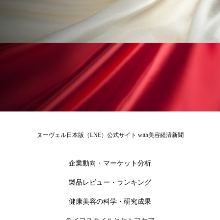
為替相場
熱中症対策
物流問題
特殊メイク
猛暑
生物模倣
用語辞典
男性美容
画像解析
発酵
睡眠
睡眠 美容 金木犀
睡眠美容
秋
秋 冷え
筋膜
精油
素髪ケア やり方
紫外線対策
美容
美容テック
ヌーヴェル日本版（LNE）公式サイト with美容経済新聞
美容と政治
美容ビジネス
美容医療
企業動向・マーケット分析
美容業界
美的感覚
美肌習慣
製品レビュー・ランキング
美脚習慣
老化
肌ケア
肌トラブル
健康美容の科学・研究成果
肌バリア
肌荒れ防止
脳
自律神経