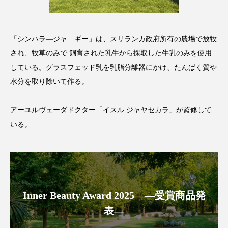
スマートウォッチ
スマートパッチ
「シンハラ―ジャ ギー」は、スリランカ政府所有の農場で放牧
スマートリング
セーフプレイス
セラミド
され、牧草のみで 飼育された乳牛から採取した牛乳のみを使用
セラミド保湿
セルフケア
している。グラスフェッド乳を乳脂分離器にかけ、たんぱく質や
水分を取り除いて作る。
ソーシャルウェルネス
ソーシャルコマース
アーユルヴェーダドクター「イスル ジャヤセカラ」が監修して
タンパク質
ディープクレンジング
いる。
デジタルデトックス
デトックス
ドライヤー 温度 髪 ダメージ
ナイアシンアミド
ナイトプロテイン
ナイトルーティン 金木犀
Inner Beauty Award 2025 ―受賞商品発
表―
パーソナライズ
バーチャルメイク