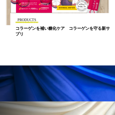
冷え性改善
加工アプリ
加工フィルター
加工顔
労働環境
国内市場
国際市場
PRODUCTS
コラーゲンを補い糖化ケア コラーゲンを守る新サ
地政学リスク
外出控え
夜 スキンケア 香り
プリ
孤独
巡らせるケア
巡りケア
差別化
廃棄ロス
成分
技術経営
技術転用
抗酸化
抗酸化ケア
断食
新商品
日中関係
日焼け止め
時間制限食
東洋医学
梅雨
棚卸資産
汗ケア
温活スキンケア
温活女子
温活習慣