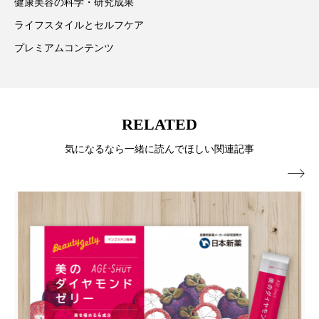
健康美容の科学・研究成果
ローカル
ロンジェビティ
下半身美容
ライフスタイルとセルフケア
プレミアムコンテンツ
乾燥 対策 冬 スキンケア
乾燥対策
乾燥肌対策
他者との再接続
企業・経済
RELATED
価格改定
保湿
保湿と香り
保湿成分
気になるなら一緒に読んでほしい関連記事
健康寿命
光老化
免疫 肌

冬 UVケア
冬 美容 習慣
冬 髪 ツヤ 出す 方法
冬 髪 乾燥 改善 方法
冬スキンケア
冬の乾燥肌
冬の印象美
冬の準備
冬美容
冷え対策