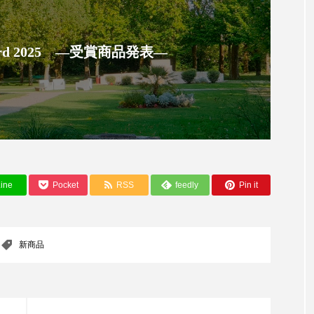
ー
加工顔
労働環境
国内市場
国際市場
 Award 2025 ―受賞商品発表―
香り
孤独
巡らせるケア
巡りケア
差別化
抗酸化
抗酸化ケア
断食
新商品
日中関係
梅雨
棚卸資産
汗ケア
温活スキンケア
物流問題
特殊メイク
猛暑
生物模倣
用
ine
Pocket
RSS
feedly
Pin it
眠
睡眠 美容 金木犀
睡眠美容
秋
秋 冷え
対策
美容
美容テック
美容と政治
美容ビジ
新商品
美肌習慣
美脚習慣
老化
肌ケア
肌トラブ
律神経
花王
血行促進
過剰在庫
都市型美容