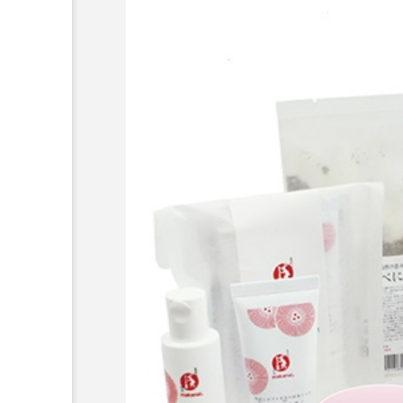
超が「ながら美容」を実
SNSの「加工顔」と美容医療
を有効に使いたい」が9
がもたらす可能性とこれか
2026.07.13
9