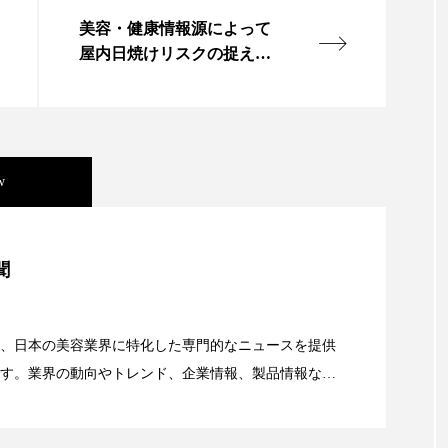
 香り 効果
需要予測
頭皮 保湿 ミスト おすすめ
美容・健康情報源によって
屋内日焼けリスクの捉え方
香料
香水 レイヤリング
香水の持続
高市
が変わる
リア機能 とは
w
美容」事例｜「死の谷」克服と酷暑を商機に変えるB2B
聞
資産38%削減――AI需要予測で猛暑の欠品と過剰在庫
、日本の美容業界に特化した専門的なニュースを提供
す。業界の動向やトレンド、企業情報、製品情報な
顔画像解析AI』が猛暑の建設現場に選ばれる理由
る幅広いテーマを取り上げています。 編集部では、美
情報収集、分析を行い、業界内外の最新情報を主に美