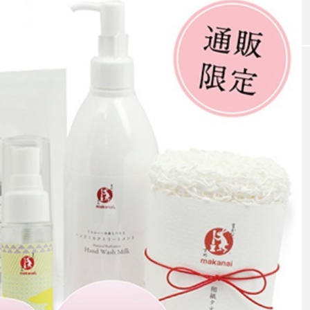
｜AI
GWI調査から読み解く2030年の都
青山メ
ら
市型スパ――身近なウェルネスの
玲 院
次世代モデル
見が切
療の新
2026.08.06
2026
FEATURED
注目の企画