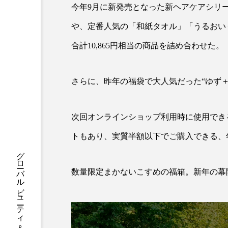
ハロウィン後スキンケア
今年9月に新発売となった新ヘアケアシリー
ファシア
ファスティング
や、定番人気の「和紙タオル」「うるおい
合計10,865円相当の商品を詰め合わせた。
プロンプト
ヘアケア
ポジショニング
ボディケ
さらに、昨年の福袋で大人気だった“ゆず
むくみ対策
むくみ改善
次回オンラインショップ利用時に使用できる1
リカバリー
リカバリーウ
トもあり、実質半額以下でご購入できる、
レチナール
レチノール
数量限定まかないこすめの福箱。新年の幕
乾燥対策
乾燥肌対策
健康寿命
光老化
冬スキンケア
冬の乾燥肌