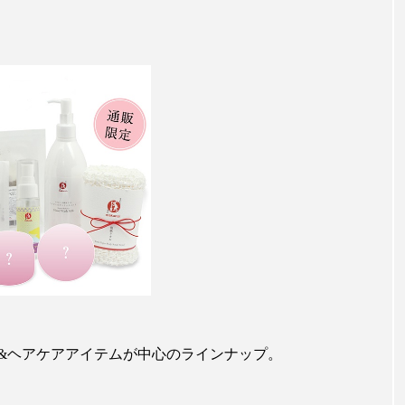
ップ
ケーススタディ
コグニティブヘルス
コスト
コミュニケーション
コルチゾール
サステナビリティ
サロンクレンジング
サロン戦略
サロン経営
スカルプケア
スキンケア
スキンケア 習慣
ス
マートウォッチ
スマートパッチ
スマートリング
セ
ソーシャルウェルネス
ソーシャルコマース
タン
ジタルデトックス
デトックス
ドライヤー 温度 髪 ダメー
ルーティン 金木犀
パーソナライズ
バーチャルメイク
&ヘアケアアイテムが中心のラインナップ。
ミメティクス
バイオミメティック
バクチオール