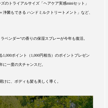
ハロウィン翌日 肌リセット
ヒアルロン酸
ビジネスモデ
ズのトライアルサイズ「ヘアケア実感miniセット」
フィトレチノール
プチ断食
ブルーオーシャン
＋浄菌もできる ハンドミルクトリートメント」など、
ペアトリートメント
ヘッドスパ
ヘルスケア
ヘ
ア
ホルモン
マーケティング
マイクロスパ
＋ラベンダー“の香りの保湿スプレーが今年も復活。
メンズスキンケア
メンタルケア
メンタルヘルス
,000ポイント（1,000円相当）のポイントプレゼン
ェア
リサーチ
リナロール 効果
リラクゼーション
年に一度の大チャンスだ。
ローカル
ロンジェビティ
下半身美容
乾燥 
開けに、ボディも髪も美しく導く。
他者との再接続
企業・経済
価格改定
保湿
免疫 肌
冬 UVケア
冬 美容 習慣
冬 髪 ツヤ 出す 
冬の印象美
冬の準備
冬美容
冷え対策