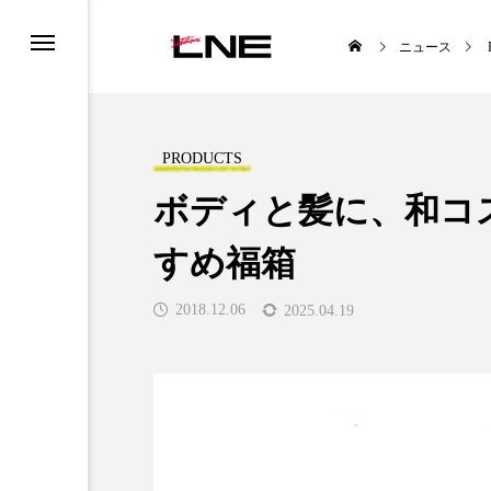
ニュース
PRODUCTS
ボディと髪に、和コ
すめ福箱
UCTS
LIFESTYLE
2018.12.06
2025.04.19
