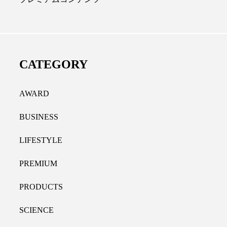
ディカルクリニック｜本郷
レチノール代替成分と
長：内科と循環器専門医の知
オールやレチナールなど
り拓く、再生医療と統合医
果と活用法
CATEGORY
たな価値
2026.07.30
.04.28
AWARD
BUSINESS
LIFESTYLE
PREMIUM
PRODUCTS
SCIENCE