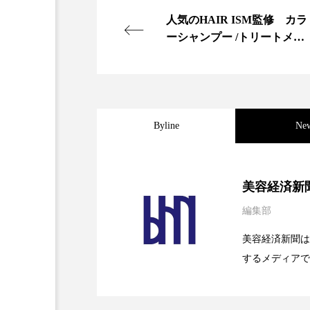
金木犀 スキンケア
金木犀
人気のHAIR ISM監修 カラ
ーシャンプー /トリートメン
香りケア
香りの重ね使い
ト登場
髪 静電気 冬 対策
髪のバ
Byline
Ne
2026.08.04
パーフェクト社の「AI
美容経済新
編集部
2026.07.28
花王、化粧品事業で棚卸
SaaSモデル
美容経済新聞は
するメディアで
2026.07.20
【技術転用】ポーラの『
を防ぐDX戦略
ど、美容に関す
容業界の取材や