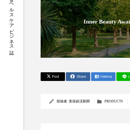
グローバルビューティ＆ヘルスケアビジネス誌
加工アプリ
加工フィルタ
Inner Beauty
外出控え
夜 スキンケア 
技術経営
技術転用
時間制限食
東洋医学
為替相場
熱中症対策
Post
Share
Hatena
L
画像解析
発酵
睡
素髪ケア やり方
紫外線
投稿者:
美容経済新聞
PRODUCTS
美容業界
美的感覚
肌荒れ防止
脳
自