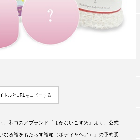
TAG LIST
タグ一覧
ChatGPT
Gemini
Instagram
SaaS
SN
ジャーコスメ
アレルギー
アロマ
アンチエイジン
イトルとURLをコピーする
ューティー 冷え
インナービューティーアワード2025受賞商品
ング
エイジングケア
エクソソーム
オーガニック
は、和コスメブランド『まかないこすめ』より、公式
ング
カカイオイル
ガジェット
キーワード
いなる福をもたらす福箱（ボディ＆ヘア）」の予約受