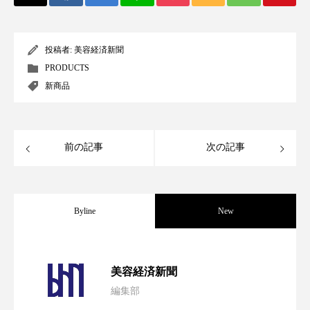
スマートウォッチ
スマートパッチ
投稿者:
美容経済新聞
スマートリング
セーフプレイス
セラミド
PRODUCTS
新商品
セラミド保湿
セルフケア
ソーシャルウェルネス
ソーシャルコマース
前の記事
次の記事
タンパク質
ディープクレンジング
デジタルデトックス
デトックス
Byline
New
ドライヤー 温度 髪 ダメージ
ナイアシンアミド
パーフェクト社の「AI美容」事例｜「死
2026.08.04
ナイトプロテイン
ナイトルーティン 金木犀
美容経済新聞
パーソナライズ
バーチャルメイク
編集部
花王、化粧品事業で棚卸資産38%削減
2026.07.28
の谷」克服と酷暑を商機に変えるB2B