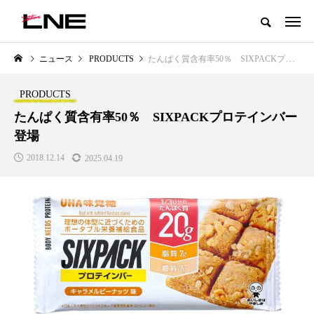
グローバルビューティ＆ヘルスケアビジネス誌
ニュース
PRODUCTS
たんぱく質含有率50％ SIXPACKプロテインバー登場
NEW POST
カテゴリー毎の最新記事
PRODUCTS
LIFESTYLE
BUSINESS
たんぱく質含有率50％ SIXPACKプロテインバー
登場
2018.12.14
2025.04.19
SNSの「加工顔」と美容医療｜AI
GWI調査から読み解く2030年の
」
がもたらす可能性とこれから
都市型スパ――身近なウェルネ
の次世代モデル
2026.07.13
2026.08.06