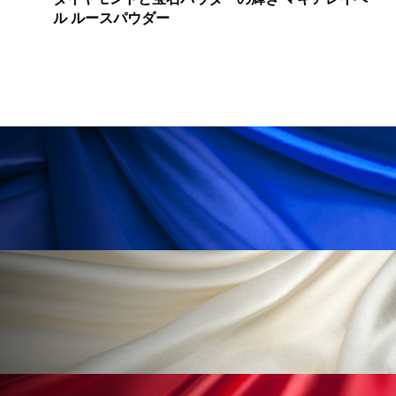
ル ルースパウダー
ローカル
ロンジェビティ
下半身美容
乾燥 対策 冬 スキンケア
乾燥対策
乾燥肌対策
他者との再接続
企業・経済
価格改定
保湿
保湿と香り
保湿成分
健康寿命
光老化
免疫 肌
冬 UVケア
冬 美容 習慣
冬 髪 ツヤ 出す 方法
冬 髪 乾燥 改善 方法
冬スキンケア
冬の乾燥肌
冬の印象美
冬の準備
冬美容
冷え対策