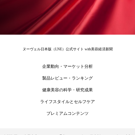
冷え性改善
加工アプリ
加工フィルター
加工顔
労働環境
国内市場
国際市場
地政学リスク
外出控え
夜 スキンケア 香り
孤独
巡らせるケア
巡りケア
差別化
ヌーヴェル日本版（LNE）公式サイト with美容経済新聞
廃棄ロス
成分
技術経営
技術転用
企業動向・マーケット分析
抗酸化
抗酸化ケア
断食
新商品
製品レビュー・ランキング
健康美容の科学・研究成果
日中関係
日焼け止め
時間制限食
ライフスタイルとセルフケア
東洋医学
梅雨
棚卸資産
汗ケア
プレミアムコンテンツ
温活スキンケア
温活女子
温活習慣