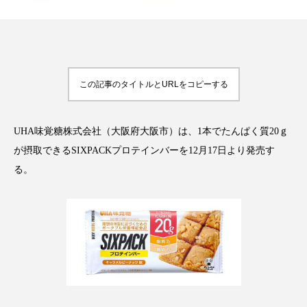
FEATURED
注目の企画
この記事のタイトルとURLをコピーする
UHA味覚糖株式会社（大阪府大阪市）は、1本でたんぱく質20ｇ
TAG LIST
タグ一覧
が摂取できるSIXPACKプロテインバーを12月17日より発売す
る。
AI
B2B
BeautyTech
ChatGPT
Gemini
Instagram
SaaS
SNS
TikTok
アスタキサンチン
アスレジャーコスメ
アレルギー
アロマ