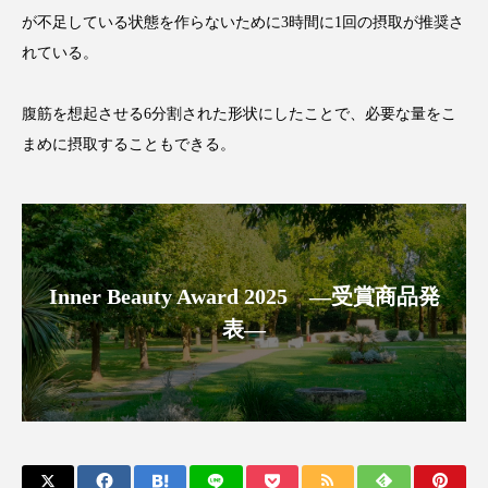
クローズアップ
ケーススタディ
が不足している状態を作らないために3時間に1回の摂取が推奨さ
れている。
コグニティブヘルス
コスト削減
コネクテッド・ビューティ
コミュニケーション
腹筋を想起させる6分割された形状にしたことで、必要な量をこ
まめに摂取することもできる。
コルチゾール
サステナビリティ
サステナブル美容
サプライチェーン
サプリ
サロンクレンジング
サロン戦略
Inner Beauty Award 2025 ―受賞商品発
サロン経営
サロン連略
シャネル
表―
スカルプ クレンジング 頻度
スカルプケア
スキンケア
スキンケア 習慣
スキンケアルーティン
ストレス
スパ