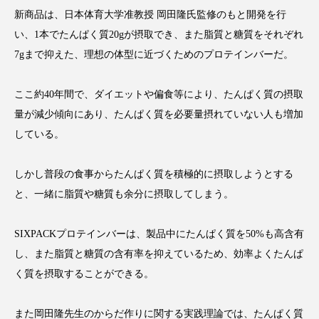
アンチエイジング
アンチソリチュード
新商品は、日本体育大学准教授 岡田隆氏監修のもと開発を行
い、1本でたんぱく質20gが摂取でき、また脂質と糖質をそれぞれ
インタビュー
インナービューティー 冷え
7gまで抑えた、理想の体型に近づくためのプロテインバーだ。
インナービューティーアワード2025受賞商品
ここ約40年間で、ダイエットや偏食等により、たんぱく質の摂取
量が減少傾向にあり、たんぱく質を必要量摂れていない人も増加
ウェアラブルデバイス
ウェルネス
している。
ウェルビーイング
エイジングケア
しかし普段の食事からたんぱく質を積極的に摂取しようとする
エクソソーム
オーガニック
オゾン
と、一緒に脂質や糖質も余分に摂取してしまう。
カウンセラー
カウンセリング
SIXPACKプロテインバーは、製品中にたんぱく質を50%も高含有
カカイオイル
ガジェット
キーワード
し、また脂質と糖質の含有率を抑えているため、効率よくたんぱ
く質を摂取することができる。
クルエルティフリー
クレンジング
また岡田隆先生のからだ作りに関する実践理論では、たんぱく質