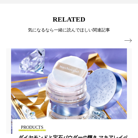
ペアトリートメント
ヘッドスパ
ヘルスケア
ヘルスビューティー
RELATED
ポジショニング
ボディケア
ホルモン
気になるなら一緒に読んでほしい関連記事

マーケティング
マイクロスパ
マネジメント
むくみ対策
むくみ改善
メンズスキンケア
メンタルケア
メンタルヘルス
ライフスタイル
リカバリー
リカバリーウェア
リサーチ
リナロール 効果
リラクゼーション
PRODUCTS
リラックス効果
レチナール
レチノール
ダイヤモンドと宝石パウダーの輝き マキアレイベ