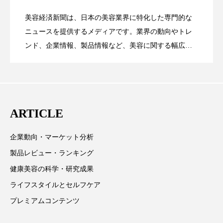
パーフェクト株式会社
バイオハッキング
美容経済新聞は、日本の美容業界に特化した専門的な
【技術転用】ポーラの『顔画像解析AI』
2026.07.20
――AI需要予測で猛暑の欠品と過剰在庫
ニュースを提供するメディアです。業界の動向やトレ
SaaSモデル
バイオミメティクス
バイオミメティック
ンド、企業情報、製品情報など、美容に関する幅広い
バクチオール
バリア機能
ハロウィ
テーマを取り上げています。 編集部では、美容業界の
が猛暑の建設現場に選ばれる理由
を防ぐDX戦略
取材や情報収集、分析を行い、業界内外の最新情報を
ハロウィン後スキンケア
主に美容業界関係者に向けて発信しています。私たち
は「キレイをふやす」を企業理念として信頼性の高い
ハロウィン翌日 肌リセット
ヒアルロン酸
ARTICLE
情報提供を通じて美容業界の発展に貢献すべく努力し
ビジネスモデル
ビタミンC誘導体
ファシア
ています。
企業動向・マーケット分析
ファスティング
フィトレチノール
製品レビュー・ランキング
健康美容の科学・研究成果
プチ断食
ブルーオーシャン
ライフスタイルとセルフケア
フレグランス 冬
プロンプト
ヘアケア
プレミアムコンテンツ