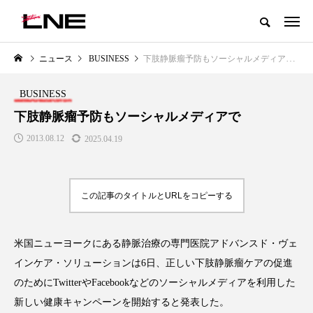
グローバルビューティ＆ヘルスケアビジネス誌
ニュース
BUSINESS
下肢静脈瘤予防もソーシャルメディアで
NEW POST
カテゴリー毎の最新記事
BUSINESS
LIFESTYLE
BUSINESS
下肢静脈瘤予防もソーシャルメディアで
2013.08.12
2025.04.19
この記事のタイトルとURLをコピーする
米国ニューヨークにある静脈治療の専門医院アドバンスド・ヴェ
SNSの「加工顔」と美容医療｜AI
GWI調査から読み解く2030年の
」
がもたらす可能性とこれから
都市型スパ――身近なウェルネ
インケア・ソリューションは6日、正しい下肢静脈瘤ケアの促進
の次世代モデル
2026.07.13
のためにTwitterやFacebookなどのソーシャルメディアを利用した
2026.08.06
新しい健康キャンペーンを開始すると発表した。