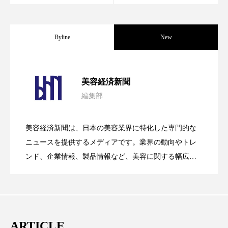
スマートウォッチ
スマートパッチ
Byline
New
スマートリング
セーフプレイス
セラミド
セラミド保湿
セルフケア
パーフェクト社の「AI美容」事例｜「死
2026.08.04
美容経済新聞
ソーシャルウェルネス
ソーシャルコマース
編集部
花王、化粧品事業で棚卸資産38%削減
2026.07.28
の谷」克服と酷暑を商機に変えるB2B
タンパク質
ディープクレンジング
美容経済新聞は、日本の美容業界に特化した専門的な
デジタルデトックス
デトックス
【技術転用】ポーラの『顔画像解析AI』
2026.07.20
――AI需要予測で猛暑の欠品と過剰在庫
ニュースを提供するメディアです。業界の動向やトレ
SaaSモデル
ンド、企業情報、製品情報など、美容に関する幅広い
ドライヤー 温度 髪 ダメージ
ナイアシンアミド
テーマを取り上げています。 編集部では、美容業界の
が猛暑の建設現場に選ばれる理由
を防ぐDX戦略
取材や情報収集、分析を行い、業界内外の最新情報を
ナイトプロテイン
ナイトルーティン 金木犀
主に美容業界関係者に向けて発信しています。私たち
パーソナライズ
バーチャルメイク
は「キレイをふやす」を企業理念として信頼性の高い
ARTICLE
情報提供を通じて美容業界の発展に貢献すべく努力し