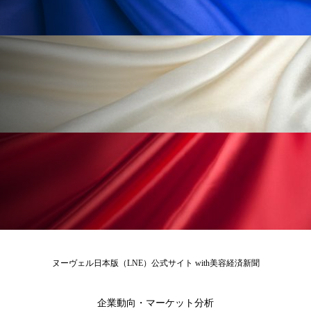
ローカル
ロンジェビティ
下半身美容
乾燥 対策 冬 スキンケア
乾燥対策
乾燥肌対策
他者との再接続
企業・経済
価格改定
保湿
保湿と香り
保湿成分
健康寿命
光老化
免疫 肌
冬 UVケア
冬 美容 習慣
冬 髪 ツヤ 出す 方法
冬 髪 乾燥 改善 方法
冬スキンケア
冬の乾燥肌
冬の印象美
ヌーヴェル日本版（LNE）公式サイト with美容経済新聞
冬の準備
冬美容
冷え対策
企業動向・マーケット分析