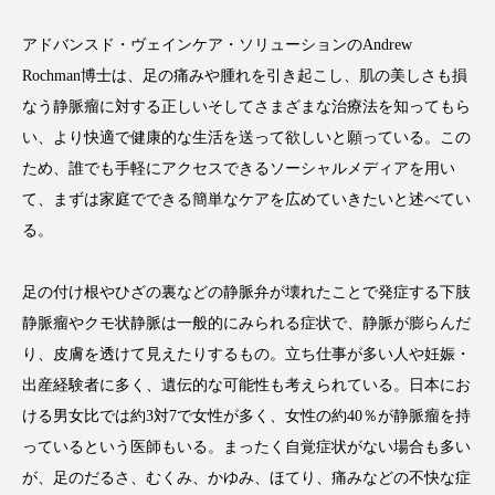
アドバンスド・ヴェインケア・ソリューションのAndrew
Rochman博士は、足の痛みや腫れを引き起こし、肌の美しさも損
なう静脈瘤に対する正しいそしてさまざまな治療法を知ってもら
FEATURED
注目の企画
い、より快適で健康的な生活を送って欲しいと願っている。この
ため、誰でも手軽にアクセスできるソーシャルメディアを用い
て、まずは家庭でできる簡単なケアを広めていきたいと述べてい
TAG LIST
る。
タグ一覧
足の付け根やひざの裏などの静脈弁が壊れたことで発症する下肢
AI
B2B
BeautyTech
ChatGPT
静脈瘤やクモ状静脈は一般的にみられる症状で、静脈が膨らんだ
り、皮膚を透けて見えたりするもの。立ち仕事が多い人や妊娠・
Gemini
Instagram
SaaS
SNS
出産経験者に多く、遺伝的な可能性も考えられている。日本にお
TikTok
アスタキサンチン
ける男女比では約3対7で女性が多く、女性の約40％が静脈瘤を持
っているという医師もいる。まったく自覚症状がない場合も多い
アスレジャーコスメ
アレルギー
アロマ
が、足のだるさ、むくみ、かゆみ、ほてり、痛みなどの不快な症