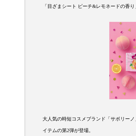
クレンジング
クローズア
「目ざまシート ピーチ&レモネードの香
コネクテッド・ビューティ
サプライチェーン
サプリ
スカルプ クレンジング 頻度
ストレス
スパ
ス
セラミド保湿
セルフケア
ディープクレンジング
デ
ナイトプロテイン
ナイト
大人気の時短コスメブランド「サボリーノ」か
バイオハッキング
バイオ
イテムの第2弾が登場。