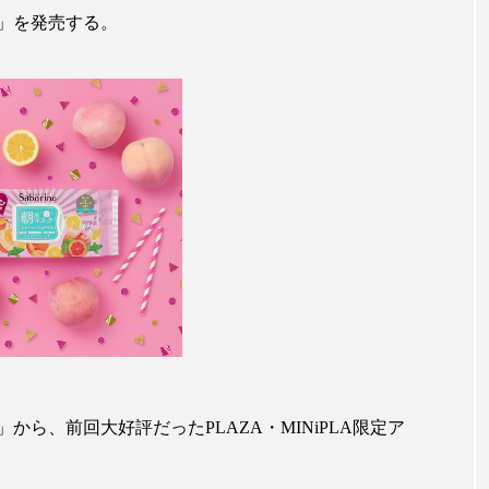
ップ
ケーススタディ
コグニティブヘルス
コスト
り」を発売する。
コミュニケーション
コルチゾール
サステナビリティ
サロンクレンジング
サロン戦略
サロン経営
スカルプケア
スキンケア
スキンケア 習慣
ス
マートウォッチ
スマートパッチ
スマートリング
セ
ソーシャルウェルネス
ソーシャルコマース
タン
ジタルデトックス
デトックス
ドライヤー 温度 髪 ダメー
ルーティン 金木犀
パーソナライズ
バーチャルメイク
ら、前回大好評だったPLAZA・MINiPLA限定ア
ミメティクス
バイオミメティック
バクチオール