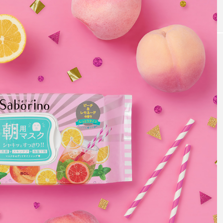
｜AI
GWI調査から読み解く2030年の都
青山メ
ら
市型スパ――身近なウェルネスの
玲 院
次世代モデル
見が切
療の新
2026.08.06
2026
FEATURED
注目の企画