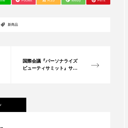
ine
Pocket
RSS
feedly
Pin it
 香り 効果
需要予測
頭皮 保湿 ミスト おすすめ
香料
香水 レイヤリング
香水の持続
高市
新商品
リア機能 とは
国際会議『パーソナライズ
ビューティサミット』サン
フランシスコで開催
w
美容」事例｜「死の谷」克服と酷暑を商機に変えるB2B