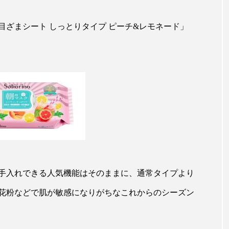
ハロウィン翌日 肌リセット
ヒアルロン酸
ビジネスモデ
フィトレチノール
プチ断食
ブルーオーシャン
ざまシート しっとりタイプ ピーチ&レモネード」
ペアトリートメント
ヘッドスパ
ヘルスケア
ヘ
ア
ホルモン
マーケティング
マイクロスパ
メンズスキンケア
メンタルケア
メンタルヘルス
ェア
リサーチ
リナロール 効果
リラクゼーション
ローカル
ロンジェビティ
下半身美容
乾燥 
手入れできる人気機能はそのままに、通常タイプより
他者との再接続
企業・経済
価格改定
保湿
花粉などで肌が敏感になりがちなこれからのシーズン
免疫 肌
冬 UVケア
冬 美容 習慣
冬 髪 ツヤ 出す 
冬の印象美
冬の準備
冬美容
冷え対策