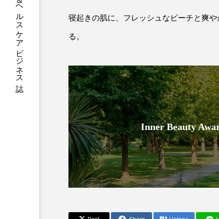
グローバルビューティ＆ヘルスケアビジネス誌
加工アプリ
加工フィルタ
寝起きの肌に、フレッシュなピーチと爽や
る。
外出控え
夜 スキンケア 
技術経営
技術転用
時間制限食
東洋医学
為替相場
熱中症対策
Inner Beauty
画像解析
発酵
睡
素髪ケア やり方
紫外線
美容業界
美的感覚
肌荒れ防止
脳
自