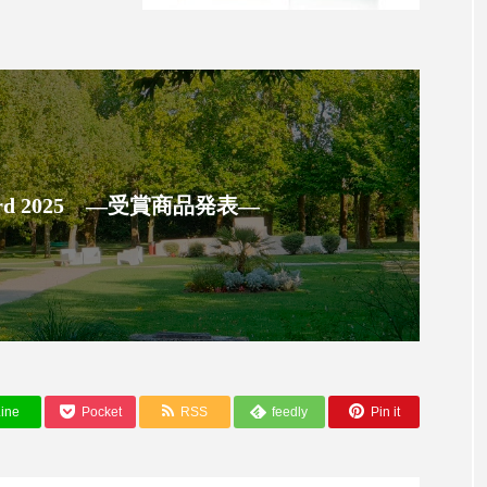
 香り 効果
需要予測
頭皮 保湿 ミスト おすすめ
香料
香水 レイヤリング
香水の持続
高市
リア機能 とは
 Award 2025 ―受賞商品発表―
ine
Pocket
RSS
feedly
Pin it