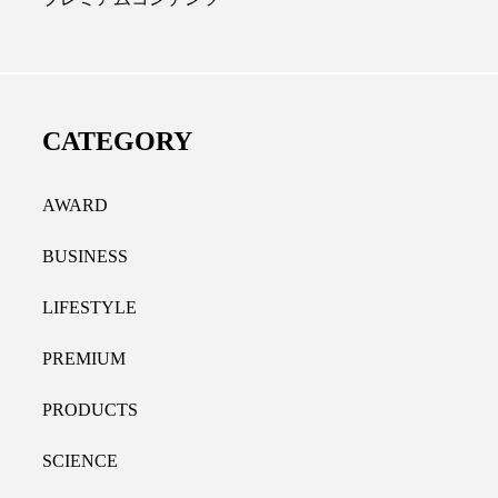
ディカルクリニック｜本郷
レチノール代替成分と
長：内科と循環器専門医の知
オールやレチナールなど
り拓く、再生医療と統合医
果と活用法
CATEGORY
たな価値
2026.07.30
.04.28
AWARD
BUSINESS
LIFESTYLE
PREMIUM
PRODUCTS
SCIENCE