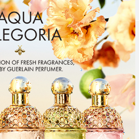
｜AI
GWI調査から読み解く2030年の都
青山メ
ら
市型スパ――身近なウェルネスの
玲 院
次世代モデル
見が切
療の新
2026.08.06
2026
FEATURED
注目の企画