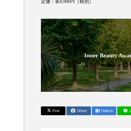
定価：各8,900円（税別）
金木犀 スキンケア
金木犀
香りケア
香りの重ね使い
髪 静電気 冬 対策
髪のバ
Inner Beauty
Post
Share
Hatena
L