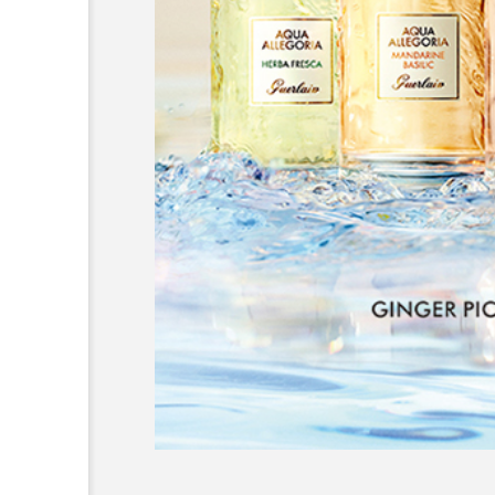
AI
B2B
BeautyTech
アスタキサンチン
アスレ
インタビュー
インナービ
ウェルネス
ウェルビーイ
カウンセラー
カウンセリ