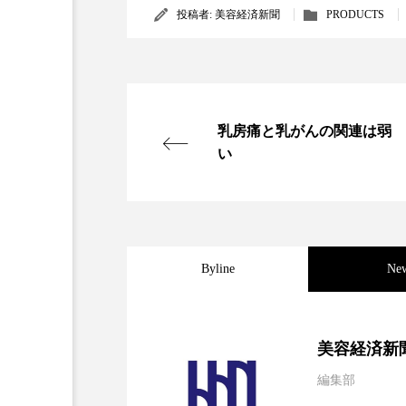
投稿者:
美容経済新聞
PRODUCTS
乳房痛と乳がんの関連は弱
い
Byline
Ne
2026.08.04
パーフェクト社の「AI
美容経済新
編集部
2026.07.28
花王、化粧品事業で棚卸
SaaSモデル