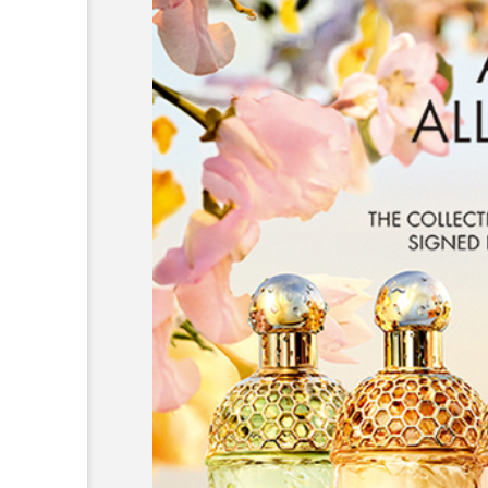
超が「ながら美容」を実
SNSの「加工顔」と美容医療
を有効に使いたい」が9
がもたらす可能性とこれか
2026.07.13
9