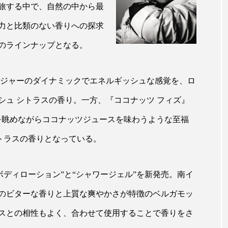
ハロウィン翌日 肌リセット
ヒアルロン酸
ビジネスモデ
旅する中で、自然の中から最
力と比類のない香りへの探求
フィトレチノール
プチ断食
ブルーオーシャン
類のラインナップとなる。
ペアトリートメント
ヘッドスパ
ヘルスケア
ヘ
ア
ホルモン
マーケティング
マイクロスパ
ンジャーのダイナミックでエネルギッシュな感覚を、ロ
メンズスキンケア
メンタルケア
メンタルヘルス
シュ シトラスの香り。一方、『ココナッツ フィズ』
を眺めながらココナッツジュースを味わうような至福
ェア
リサーチ
リナロール 効果
リラクゼーション
トラスの香りとなっている。
ローカル
ロンジェビティ
下半身美容
乾燥 
他者との再接続
企業・経済
価格改定
保湿
ボディローション”と“シャワージェル”を新発売。南イ
のビターな香りと上質な爽やかさが特徴のベルガモッ
免疫 肌
冬 UVケア
冬 美容 習慣
冬 髪 ツヤ 出す 
スとの相性もよく、合わせて使用することで香りをさ
冬の印象美
冬の準備
冬美容
冷え対策