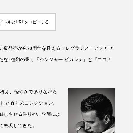
ップ
ケーススタディ
コグニティブヘルス
コスト
コミュニケーション
コルチゾール
サステナビリティ
イトルとURLをコピーする
サロンクレンジング
サロン戦略
サロン経営
夏発売から20周年を迎えるフレグランス「アクア ア
スカルプケア
スキンケア
スキンケア 習慣
ス
たな2種類の香り『ジンジャー ピカンテ』と『ココナ
マートウォッチ
スマートパッチ
スマートリング
セ
ソーシャルウェルネス
ソーシャルコマース
タン
ジタルデトックス
デトックス
ドライヤー 温度 髪 ダメー
を称え、軽やかでありながら
確立した香りのコレクション。
ルーティン 金木犀
パーソナライズ
バーチャルメイク
を感じさせる香りや、季節によ
ミメティクス
バイオミメティック
バクチオール
で表現してきた。