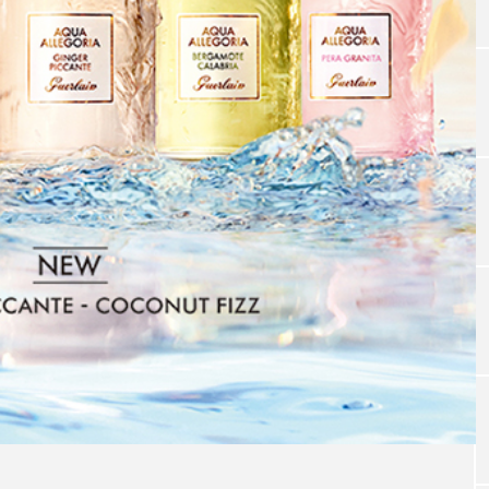
TAG LIST
タグ一覧
ChatGPT
Gemini
Instagram
SaaS
SN
ジャーコスメ
アレルギー
アロマ
アンチエイジン
ューティー 冷え
インナービューティーアワード2025受賞商品
ング
エイジングケア
エクソソーム
オーガニック
ング
カカイオイル
ガジェット
キーワード