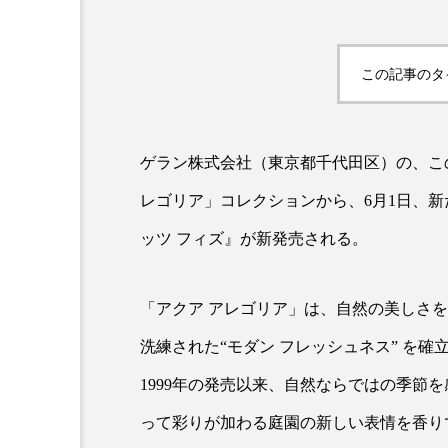
クレンジング
クローズア
コネクテッド・ビューティ
この記事のタ
サプライチェーン
サプリ
ゲラン株式会社（東京都千代田区）の、この
スカルプ クレンジング 頻度
レゴリア」コレクションから、6月1日、新
ストレス
スパ
ス
ッツ フィズ』が新発売される。
セラミド保湿
セルフケア
ディープクレンジング
デ
「アクア アレゴリア」は、自然の美しさ
洗練された“モダン フレッシュネス” を
ナイトプロテイン
ナイト
1999年の発売以来、自然ならではの季節
バイオハッキング
バイオ
って彩りが加わる庭園の新しい表情を香り