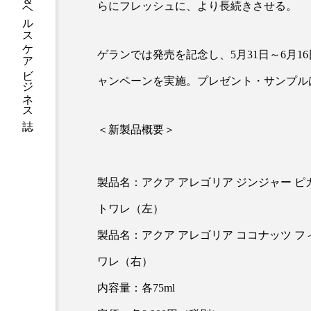
グローバルビューティ＆ヘルスケアビジネス誌
らにフレッシュに、より長続きさせる。
加工アプリ
加工フィルタ
ゲランでは発売を記念し、5月31日～6月16
外出控え
夜 スキンケア 
ャンペーンを実施。プレゼント・サンプル
技術経営
技術転用
時間制限食
東洋医学
＜新製品概要＞
為替相場
熱中症対策
製品名：アクア アレゴリア ジンジャー ピ
画像解析
発酵
睡
トワレ（左）
素髪ケア やり方
紫外線
製品名：アクア アレゴリア ココナッツ フ
美容業界
美的感覚
ワレ（右）
内容量：各75ml
肌荒れ防止
脳
自