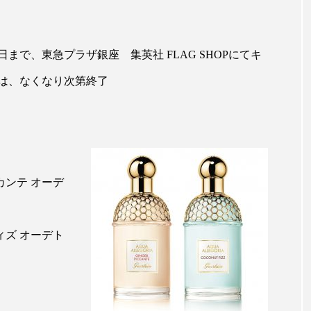
ー
加工顔
労働環境
国内市場
国際市場
日まで、東急プラザ銀座 集英社 FLAG SHOPにてキ
香り
孤独
巡らせるケア
巡りケア
差別化
は、なくなり次第終了
抗酸化
抗酸化ケア
断食
新商品
日中関係
梅雨
棚卸資産
汗ケア
温活スキンケア
物流問題
特殊メイク
猛暑
生物模倣
用
カンテ オーデ
眠
睡眠 美容 金木犀
睡眠美容
秋
秋 冷え
対策
美容
美容テック
美容と政治
美容ビジ
ィズ オーデト
美肌習慣
美脚習慣
老化
肌ケア
肌トラブ
律神経
花王
血行促進
過剰在庫
都市型美容