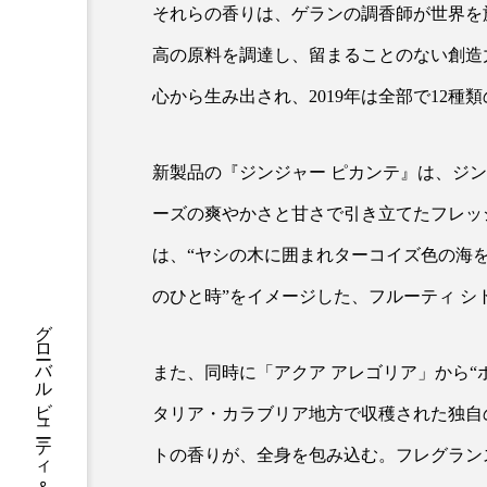
ハロウィン後スキンケア
それらの香りは、ゲランの調香師が世界を
高の原料を調達し、留まることのない創造
ファシア
ファスティング
心から生み出され、2019年は全部で12種
プロンプト
ヘアケア
ポジショニング
ボディケ
新製品の『ジンジャー ピカンテ』は、ジ
むくみ対策
むくみ改善
ーズの爽やかさと甘さで引き立てたフレッ
は、“ヤシの木に囲まれターコイズ色の海
リカバリー
リカバリーウ
のひと時”をイメージした、フルーティ シ
レチナール
レチノール
乾燥対策
乾燥肌対策
また、同時に「アクア アレゴリア」から“
タリア・カラブリア地方で収穫された独自
健康寿命
光老化
トの香りが、全身を包み込む。フレグラン
冬スキンケア
冬の乾燥肌