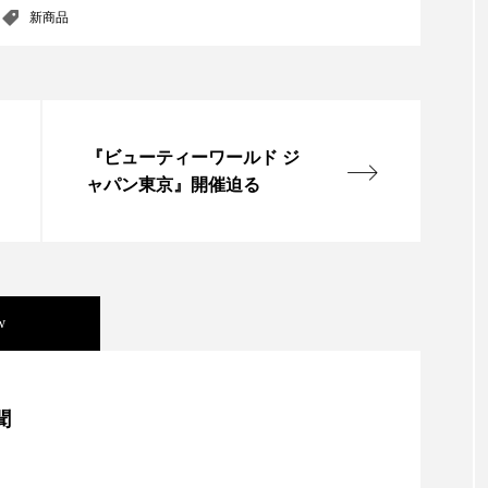
新商品
『ビューティーワールド ジ
ャパン東京』開催迫る
w
美容」事例｜「死の谷」克服と酷暑を商機に変えるB2B
聞
資産38%削減――AI需要予測で猛暑の欠品と過剰在庫