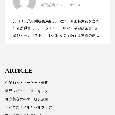
パーフェクト株式会社
バイオハッキング
顧問記者／ジャーナリスト
女性経営者連載１１・ミック・ケミスト
2021.11.26
リー（下） ～営業と技術が一体となっ
バイオミメティクス
バイオミメティック
元日刊工業新聞編集局部長。欧州、米国特派員を含め
女性経営者連載１１・ミック・ケミスト
2021.11.26
リー （下） ～営業と技術が一体とな
記者歴通算45年。ベンチャー、中小・金融政策専門経
てOEM受注～
バクチオール
バリア機能
ハロウィ
済ジャーナリスト。「レバレッジ金融至上主義の崩
ハロウィン後スキンケア
壊」など著述多数。本誌では主に、経済部門、企業取
リー（上） ～研究所で自前化粧品を開
ってOEM受注～
材を担当。
ハロウィン翌日 肌リセット
ヒアルロン酸
発、クリーム人気商品に～
ビジネスモデル
ビタミンC誘導体
ファシア
ARTICLE
ファスティング
フィトレチノール
企業動向・マーケット分析
プチ断食
ブルーオーシャン
製品レビュー・ランキング
健康美容の科学・研究成果
フレグランス 冬
プロンプト
ヘアケア
ライフスタイルとセルフケア