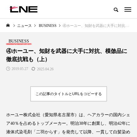
グローバルビューティ＆ヘルスケアビジネス誌
ニュース
BUSINESS
④ホーユー、知財を武器に大手に対抗、模倣品に徹底抗戦も（上）
NEW POST
カテゴリー毎の最新記事
BUSINESS
LIFESTYLE
BUSINESS
④ホーユー、知財を武器に大手に対抗、模倣品に
徹底抗戦も（上）
2019.05.27
2025.04.26
この記事のタイトルとURLをコピーする
SNSの「加工顔」と美容医療｜AI
GWI調査から読み解く2030年の
」
がもたらす可能性とこれから
都市型スパ――身近なウェルネ
ホーユー株式会社（愛知県名古屋市）は、ヘアカラーの国内シェ
の次世代モデル
2026.07.13
ア40％を占めるトップメーカー。明治38年に創業し、明治42年に
2026.08.06
液体式染毛剤「二羽からす」を発売して以降、一貫して白髪染め