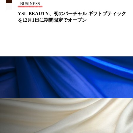
BUSINESS
ローカル
ロンジェビティ
下半身美容
YSL BEAUTY、初のバーチャル ギフトブティック
を12月1日に期間限定でオープン
乾燥 対策 冬 スキンケア
乾燥対策
乾燥肌対策
他者との再接続
企業・経済
価格改定
保湿
保湿と香り
保湿成分
健康寿命
光老化
免疫 肌
冬 UVケア
冬 美容 習慣
冬 髪 ツヤ 出す 方法
冬 髪 乾燥 改善 方法
冬スキンケア
冬の乾燥肌
冬の印象美
冬の準備
冬美容
冷え対策