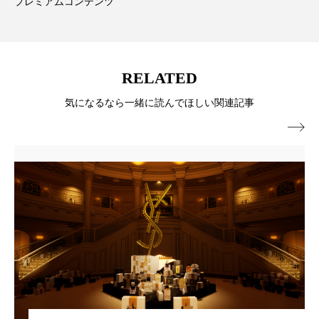
ペアトリートメント
ヘッドスパ
プレミアムコンテンツ
ヘルスケア
ヘルスビューティー
ポジショニング
ボディケア
ホルモン
RELATED
気になるなら一緒に読んでほしい関連記事
マーケティング
マイクロスパ

マネジメント
むくみ対策
むくみ改善
メンズスキンケア
メンタルケア
メンタルヘルス
ライフスタイル
リカバリー
リカバリーウェア
リサーチ
リナロール 効果
リラクゼーション
リラックス効果
レチナール
レチノール