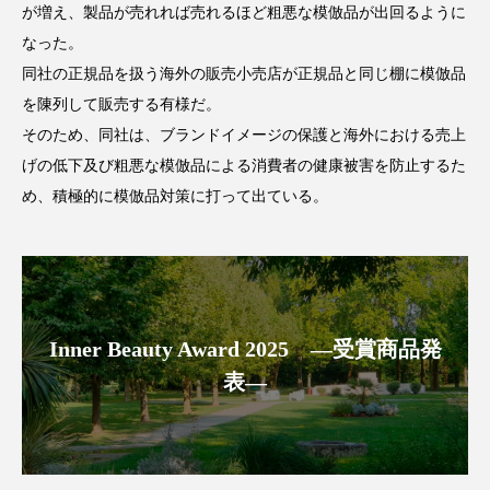
クローズアップ
ケーススタディ
が増え、製品が売れれば売れるほど粗悪な模倣品が出回るように
なった。
コグニティブヘルス
コスト削減
同社の正規品を扱う海外の販売小売店が正規品と同じ棚に模倣品
を陳列して販売する有様だ。
コネクテッド・ビューティ
コミュニケーション
そのため、同社は、ブランドイメージの保護と海外における売上
コルチゾール
サステナビリティ
げの低下及び粗悪な模倣品による消費者の健康被害を防止するた
め、積極的に模倣品対策に打って出ている。
サステナブル美容
サプライチェーン
サプリ
サロンクレンジング
サロン戦略
サロン経営
サロン連略
シャネル
Inner Beauty Award 2025 ―受賞商品発
スカルプ クレンジング 頻度
スカルプケア
表―
スキンケア
スキンケア 習慣
スキンケアルーティン
ストレス
スパ