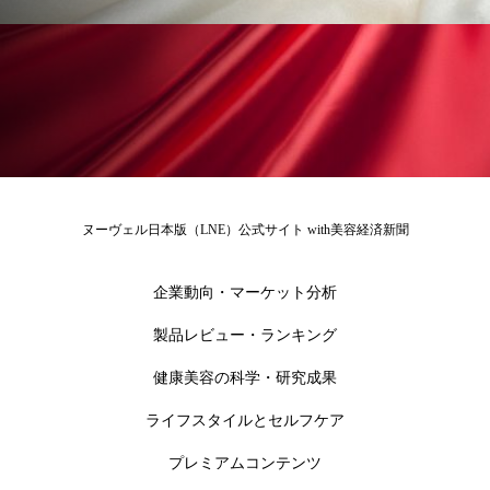
冷え性改善
加工アプリ
加工フィルター
加工顔
労働環境
国内市場
国際市場
地政学リスク
外出控え
夜 スキンケア 香り
孤独
巡らせるケア
巡りケア
差別化
廃棄ロス
成分
技術経営
技術転用
ヌーヴェル日本版（LNE）公式サイト with美容経済新聞
抗酸化
抗酸化ケア
断食
新商品
企業動向・マーケット分析
日中関係
日焼け止め
時間制限食
製品レビュー・ランキング
健康美容の科学・研究成果
東洋医学
梅雨
棚卸資産
汗ケア
ライフスタイルとセルフケア
温活スキンケア
温活女子
温活習慣
プレミアムコンテンツ