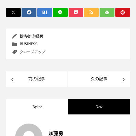
スマートウォッチ
スマートパッチ
スマートリング
セーフプレイス
セラミド
投稿者:
加藤勇
セラミド保湿
セルフケア
BUSINESS
クローズアップ
ソーシャルウェルネス
ソーシャルコマース
タンパク質
ディープクレンジング
前の記事
次の記事
デジタルデトックス
デトックス
ドライヤー 温度 髪 ダメージ
ナイアシンアミド
Byline
New
ナイトプロテイン
ナイトルーティン 金木犀
女性経営者連載１１・ミック・ケミスト
2021.11.30
パーソナライズ
バーチャルメイク
加藤勇