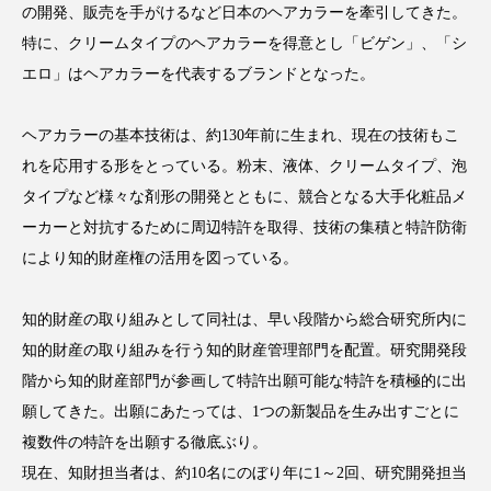
の開発、販売を手がけるなど日本のヘアカラーを牽引してきた。
特に、クリームタイプのヘアカラーを得意とし「ビゲン」、「シ
エロ」はヘアカラーを代表するブランドとなった。
FEATURED
注目の企画
ヘアカラーの基本技術は、約130年前に生まれ、現在の技術もこ
れを応用する形をとっている。粉末、液体、クリームタイプ、泡
タイプなど様々な剤形の開発とともに、競合となる大手化粧品メ
TAG LIST
ーカーと対抗するために周辺特許を取得、技術の集積と特許防衛
タグ一覧
により知的財産権の活用を図っている。
AI
B2B
BeautyTech
ChatGPT
知的財産の取り組みとして同社は、早い段階から総合研究所内に
知的財産の取り組みを行う知的財産管理部門を配置。研究開発段
Gemini
Instagram
SaaS
SNS
階から知的財産部門が参画して特許出願可能な特許を積極的に出
TikTok
アスタキサンチン
願してきた。出願にあたっては、1つの新製品を生み出すごとに
複数件の特許を出願する徹底ぶり。
アスレジャーコスメ
アレルギー
アロマ
現在、知財担当者は、約10名にのぼり年に1～2回、研究開発担当