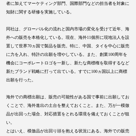
者に加えてマーケティング部門、国際部門などの担当者を対象に
アンチエイジング
アンチソリチュード
知財に関する研修を実施している。
インタビュー
インナービューティー 冷え
同社は、グローバル化の流れと国内市場の変化を受けて近年、海
インナービューティーアワード2025受賞商品
外への販売を本格化している。現在、海外11個所に現地法人を設
置して世界70ヵ国で製品を販売。特に、中国、タイを中心に販売
ウェアラブルデバイス
ウェルネス
に力を入れ、特許の出願を増やしている。また、創業100周年を
機会にコーポレートロゴを一新し、新たな商標権を取得するなど
ウェルビーイング
エイジングケア
新たブランド戦略に打って出ている。すでに100ヵ国以上に商標
エクソソーム
オーガニック
オゾン
出願を行った。
カウンセラー
カウンセリング
海外での商標出願は、販売の可能性がある国で事前に出願してお
くことで、海外進出の土台を整えておくこと。また、万が一模倣
カカイオイル
ガジェット
キーワード
品が出回った場合、対応措置をとれる環境を備えておくことが狙
クルエルティフリー
クレンジング
い。
とはいえ、模倣品が出回り頭を抱える状況にある。海外での販売