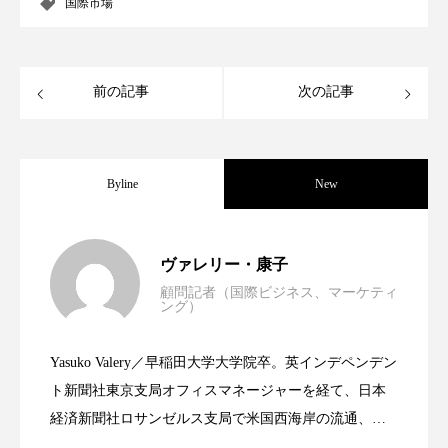
国際市場
スマートウォッチ
スマートパッチ
スマートリング
セーフプレイス
セラミド
前の記事
次の記事
セラミド保湿
セルフケア
ソーシャルウェルネス
ソーシャルコマース
Byline
New
タンパク質
ディープクレンジング
世界の化粧品市場2025年展望：P&G・
2025.06.11
ヴァレリー・康子
デジタルデトックス
デトックス
顧問記者（国際ビジネス、マーケティ
ング）
資生堂、「女性研究者サイエンスグラン
2023.06.30
LVMH・ロレアルの戦略と日本企業の課
ドライヤー 温度 髪 ダメージ
ナイアシンアミド
Yasuko Valery／早稲田大学大学院卒。英インデペンデン
ナイトプロテイン
ナイトルーティン 金木犀
米バイオテクノロジー企業アミリス、
2023.06.29
ト」の第16回受賞者決定
ト新聞社東京支局オフィスマネージャーを経て、日本
題
パーソナライズ
バーチャルメイク
経済新聞社ロサンゼルス支局で米国西海岸の流通、産
業分野を専門に記者経験を積む。本紙では主に、米国