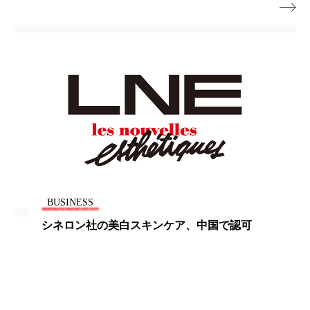
ペアトリートメント
ヘッドスパ

ヘルスケア
ヘルスビューティー
ポジショニング
ボディケア
ホルモン
マーケティング
マイクロスパ
マネジメント
むくみ対策
むくみ改善
メンズスキンケア
メンタルケア
メンタルヘルス
ライフスタイル
BUSINESS
シネロン社の美白スキンケア、中国で認可
リカバリー
リカバリーウェア
リサーチ
リナロール 効果
リラクゼーション
リラックス効果
レチナール
レチノール