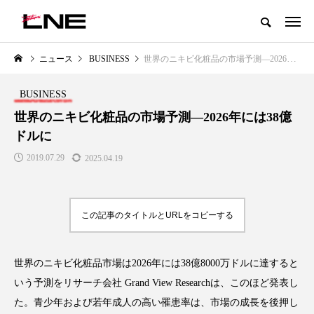
グローバルビューティ＆ヘルスケアビジネス誌
ニュース
BUSINESS
世界のニキビ化粧品の市場予測—2026年には38億ドルに
NEW POST
カテゴリー毎の最新記事
BUSINESS
LIFESTYLE
BUSINESS
世界のニキビ化粧品の市場予測—2026年には38億
ドルに
2019.07.29
2025.04.19
この記事のタイトルとURLをコピーする
SNSの「加工顔」と美容医療｜AI
GWI調査から読み解く2030年の
」
がもたらす可能性とこれから
都市型スパ――身近なウェルネ
世界のニキビ化粧品市場は2026年には38億8000万ドルに達すると
の次世代モデル
2026.07.13
いう予測をリサーチ会社 Grand View Researchは、このほど発表し
2026.08.06
た。青少年および若年成人の高い罹患率は、市場の成長を後押し