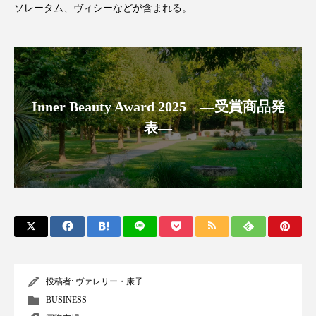
クローズアップ
ケーススタディ
ソレータム、ヴィシーなどが含まれる。
コグニティブヘルス
コスト削減
コネクテッド・ビューティ
コミュニケーション
コルチゾール
サステナビリティ
Inner Beauty Award 2025 ―受賞商品発
表―
サステナブル美容
サプライチェーン
サプリ
サロンクレンジング
サロン戦略
サロン経営
サロン連略
シャネル
スカルプ クレンジング 頻度
スカルプケア
スキンケア
スキンケア 習慣
投稿者:
ヴァレリー・康子
BUSINESS
スキンケアルーティン
ストレス
スパ