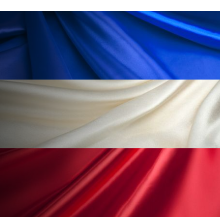
ローカル
ロンジェビティ
下半身美容
乾燥 対策 冬 スキンケア
乾燥対策
乾燥肌対策
他者との再接続
企業・経済
価格改定
保湿
保湿と香り
保湿成分
健康寿命
光老化
免疫 肌
冬 UVケア
冬 美容 習慣
冬 髪 ツヤ 出す 方法
冬 髪 乾燥 改善 方法
冬スキンケア
冬の乾燥肌
冬の印象美
冬の準備
冬美容
冷え対策