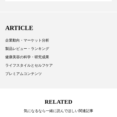
CEO退任と世界的な人員削除を発表
パーフェクト株式会社
バイオハッキング
欧州の海外メーカー、ブランドの動向、海外市場の動
向、新規ビジネスモデルなどを担当。現在はロンドン
バイオミメティクス
バイオミメティック
に在住
ARTICLE
バクチオール
バリア機能
ハロウィ
企業動向・マーケット分析
ハロウィン後スキンケア
製品レビュー・ランキング
ハロウィン翌日 肌リセット
ヒアルロン酸
健康美容の科学・研究成果
ライフスタイルとセルフケア
ビジネスモデル
ビタミンC誘導体
ファシア
プレミアムコンテンツ
ファスティング
フィトレチノール
プチ断食
ブルーオーシャン
RELATED
フレグランス 冬
プロンプト
ヘアケア
気になるなら一緒に読んでほしい関連記事