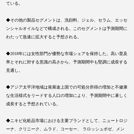
ている。
アンチエイジング
アンチソリチュード
インタビュー
インナービューティー 冷え
◆その他の製品セグメントは、洗顔料、ジェル、セラム、エッセ
ンシャルオイルなどで構成される。このセグメントは予測期間に
インナービューティーアワード2025受賞商品
わたって急速に拡大すると予想される。
ウェアラブルデバイス
ウェルネス
◆2018年には女性部門が優勢な市場シェアを保持した。高い普及
率とそれに対する意識の高さから、予測期間中も堅調に成長する
ウェルビーイング
エイジングケア
見通し。
エクソソーム
オーガニック
オゾン
◆アジア太平洋地域は発展途上国での可処分所得の増加と不健康
カウンセラー
カウンセリング
な生活様式をリードする人口の増加により、予測期間中に著しく
成長すると予想されている。
カカイオイル
ガジェット
キーワード
クルエルティフリー
クレンジング
◆ニキビ化粧品市場における主要ブランドとして、ニュートロジ
ーナ、クリニーク、ムラド、コーセー、 ラロッシュポゼ、メン