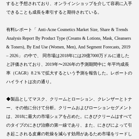
すると予想されており、オンラインショップを介して容易に入手
できることも成長を牽引すると期待されている。
有料レポート「 Anti-Acne Cosmetics Market Size, Share & Trends
FEATURED
注目の企画
Analysis Report By Product Type (Creams & Lotions, Mask, Cleansers
& Toners), By End Use (Women, Men), And Segment Forecasts, 2019
– 2026」 の中で、 同市場は2018年には20億7000万ドルに達した
TAG LIST
と評価されており、2019年〜2026年の予測期間中に 年平均成長
タグ一覧
率（CAGR）8.2％で拡大するという予測を報告した。レポートの
ハイライトは次の通り。
AI
B2B
BeautyTech
ChatGPT
◆製品としてマスク、クリームとローション、クレンザーとトナ
Gemini
Instagram
SaaS
SNS
ー、その他に分けて分析。クリームおよびローションセグメント
TikTok
アスタキサンチン
は、2018に最大の市場シェアを占めた。にきびクリームはすべて
のタイプのにきび治療の第一線であり、また、にきびによって引
アスレジャーコスメ
アレルギー
アロマ
き起こされる皮膚の乾燥を減らす効用があるため市場をリードし