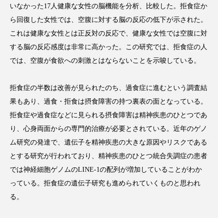
いなかった17人健康な女性の脳機能を分析、比較した。拒食症か
ら回復した女性では、空腹に対する脳の反応の低下が示された。
これは健康な女性とは正反対の反応で、健康な女性では空腹に対
する脳の反応感度は非常に高かった。この研究では、拒食症の人
FEATURED
注目の企画
では、空腹が食欲への刺激とはならないことを示唆している。
拒食症の半数は改善が見られたのち、過食症に進むという調査結
TAG LIST
果もあり、過食・拒食は摂食障害の持つ裏表の面となっている。
タグ一覧
拒食症や過食症などに見られる摂食障害は精神疾患のひとつであ
り、心身両面からの専門的治療が必要とされている。近年のゲノ
AI
B2B
BeautyTech
ChatGPT
ム研究の発達で、遺伝子を精神疾患の大きな原因やリスクである
とする研究が行われており、精神疾患のひとつ統合失調症の患者
Gemini
Instagram
SaaS
SNS
では神経細胞ゲノムのLINE-1の配列が増加していることがわか
TikTok
アスタキサンチン
っている。拒食症の遺伝子研究も進められていくものと思われ
る。
アスレジャーコスメ
アレルギー
アロマ