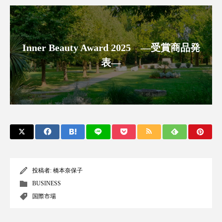
アンチエイジング
アンチソリチュード
インタビュー
インナービューティー 冷え
Inner Beauty Award 2025 ―受賞商品発
インナービューティーアワード2025受賞商品
表―
ウェアラブルデバイス
ウェルネス
ウェルビーイング
エイジングケア
エクソソーム
オーガニック
オゾン
カウンセラー
カウンセリング
投稿者:
橋本奈保子
カカイオイル
ガジェット
キーワード
BUSINESS
国際市場
クルエルティフリー
クレンジング