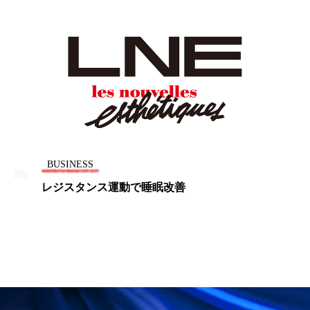
パーフェクト株式会社
バイオハッキング
バイオミメティクス
バイオミメティック
バクチオール
バリア機能
ハロウィ
ハロウィン後スキンケア
ハロウィン翌日 肌リセット
ヒアルロン酸
BUSINESS
ビジネスモデル
ビタミンC誘導体
ファシア
レジスタンス運動で睡眠改善
ファスティング
フィトレチノール
プチ断食
ブルーオーシャン
フレグランス 冬
プロンプト
ヘアケア