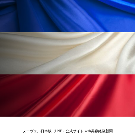
ペアトリートメント
ヘッドスパ
ヘルスケア
ヘルスビューティー
ポジショニング
ボディケア
ホルモン
マーケティング
マイクロスパ
マネジメント
むくみ対策
むくみ改善
メンズスキンケア
メンタルケア
メンタルヘルス
ライフスタイル
リカバリー
リカバリーウェア
リサーチ
リナロール 効果
リラクゼーション
リラックス効果
レチナール
レチノール
ヌーヴェル日本版（LNE）公式サイト with美容経済新聞