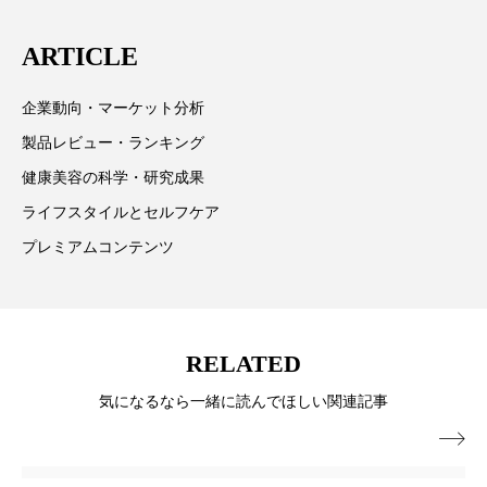
スマートウォッチ
スマートパッチ
ARTICLE
スマートリング
セーフプレイス
セラミド
企業動向・マーケット分析
セラミド保湿
セルフケア
製品レビュー・ランキング
健康美容の科学・研究成果
ソーシャルウェルネス
ソーシャルコマース
ライフスタイルとセルフケア
タンパク質
ディープクレンジング
プレミアムコンテンツ
デジタルデトックス
デトックス
ドライヤー 温度 髪 ダメージ
ナイアシンアミド
RELATED
ナイトプロテイン
ナイトルーティン 金木犀
気になるなら一緒に読んでほしい関連記事

パーソナライズ
バーチャルメイク