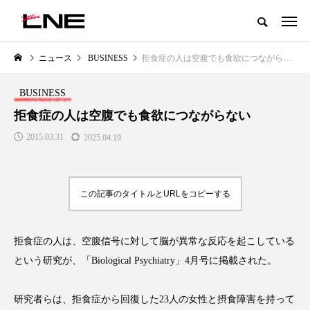
グローバルビューティ＆ヘルスケアビジネス誌
ニュース
BUSINESS
拒食症の人は空腹でも食欲につながらない
NEW POST
カテゴリー毎の最新記事
BUSINESS
LIFESTYLE
BUSINESS
拒食症の人は空腹でも食欲につながらない
2015.03.31
2025.04.19
この記事のタイトルとURLをコピーする
拒食症の人は、空腹信号に対して脳が異常な反応を起こしている
SNSの「加工顔」と美容医療｜AI
GWI調査から読み解く2030年の
」
がもたらす可能性とこれから
都市型スパ――身近なウェルネ
という研究が、「Biological Psychiatry」4月号に掲載された。
の次世代モデル
2026.07.13
2026.08.06
研究者らは、拒食症から回復した23人の女性と摂食障害を持って