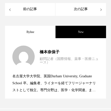
クローズアップ
ケーススタディ
前の記事
次の記事
コグニティブヘルス
コスト削減
コネクテッド・ビューティ
コミュニケーション
Byline
New
コルチゾール
サステナビリティ
男性・家族歴・重症度でニキビ瘢痕有病
2023.06.30
サステナブル美容
サプライチェーン
橋本奈保子
顧問記者（国際情報、薬事・医療ニュ
サプリ
サロンクレンジング
サロン戦略
ース）
ニキビへの新技術Photopneumatic
2023.06.29
率に差異
サロン経営
サロン連略
シャネル
名古屋大学大学院、英国Durham University, Graduate
時間制限食とカロリー制限食の減量効果
2023.06.28
Technology
School 卒。編集者、ライターを経てフリージャーナリ
スカルプ クレンジング 頻度
スカルプケア
ストとして独立。専門分野は、医学・化学関連。ま
スキンケア
スキンケア 習慣
た、同分野を中心に翻訳、ウェブコンテンツ・ディレ
に差なし
クターとしても活躍中。 本誌では主に、米国欧州を中
スキンケアルーティン
ストレス
スパ
心に先端美容医療、化学、米FDAなどの情報を担当。