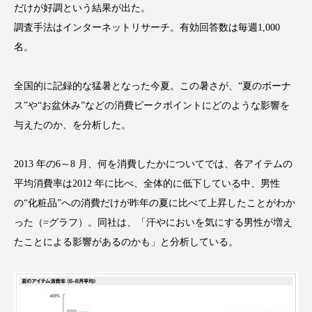
だけが好調という結果が出た。
アンチエイジング
アンチソリチュード
調査手法はインターネットリサーチ。有効回答数は毎週1,000
インタビュー
インナービューティー 冷え
名。
インナービューティーアワード2025受賞商品
全国的に記録的な猛暑となった今夏。この暑さが、“夏のボーナ
ス”や“お盆休み”などの消費ピークポイントにどのような影響を
ウェアラブルデバイス
ウェルネス
与えたのか、を分析した。
ウェルビーイング
エイジングケア
2013 年の6～8 月、何を消費したかについてでは、各アイテムの
エクソソーム
オーガニック
オゾン
平均消費率は2012 年に比べ、全体的に低下している中、男性
の“化粧品”への消費だけが昨年の夏に比べて上昇したことがわか
カウンセラー
カウンセリング
った（=グラフ）。同社は、「汗やにおいを気にする男性が増え
たことによる影響があるのかも」と分析している。
カカイオイル
ガジェット
キーワード
クルエルティフリー
クレンジング