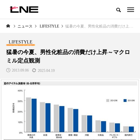
グローバルビューティ＆ヘルスケアビジネス誌
ニュース
LIFESTYLE
猛暑の今夏、男性化粧品の消費だけ上昇～マクロミル定点観測
NEW POST
カテゴリー毎の最新記事
LIFESTYLE
LIFESTYLE
BUSINESS
猛暑の今夏、男性化粧品の消費だけ上昇～マクロ
ミル定点観測
2013.09.06
2025.04.19
SNSの「加工顔」と美容医療｜AI
GWI調査から読み解く2030年の
」
がもたらす可能性とこれから
都市型スパ――身近なウェルネ
の次世代モデル
2026.07.13
2026.08.06