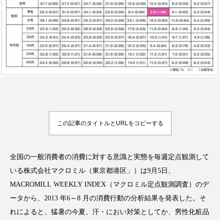
FEATURED
注目の企画
TAG LIST
タグ一覧
この記事のタイトルとURLをコピーする
AI
B2B
BeautyTech
ChatGPT
全国の一般消費者の消費に対する意識と実態を毎週定点観測して
Gemini
Instagram
SaaS
SNS
いる株式会社マクロミル（東京都港区」）は9月5日、
TikTok
アスタキサンチン
MACROMILL WEEKLY INDEX（マクロミル定点観測調査）のデ
ータから、2013 年6～8 月の消費行動の分析結果を発表した。そ
アスレジャーコスメ
アレルギー
アロマ
れによると、猛暑の今夏、汗・におい対策としてか、男性化粧品