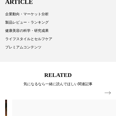
ARTICLE
情報提供を通じて美容業界の発展に貢献すべく努力し
ローカル
ロンジェビティ
下半身美容
ています。
企業動向・マーケット分析
乾燥 対策 冬 スキンケア
乾燥対策
製品レビュー・ランキング
健康美容の科学・研究成果
乾燥肌対策
他者との再接続
企業・経済
ライフスタイルとセルフケア
価格改定
保湿
保湿と香り
保湿成分
プレミアムコンテンツ
健康寿命
光老化
免疫 肌
冬 UVケア
冬 美容 習慣
RELATED
冬 髪 ツヤ 出す 方法
冬 髪 乾燥 改善 方法
気になるなら一緒に読んでほしい関連記事

冬スキンケア
冬の乾燥肌
冬の印象美
冬の準備
冬美容
冷え対策