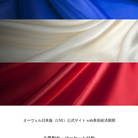
為替相場
熱中症対策
物流問題
特殊メイク
猛暑
生物模倣
用語辞典
男性美容
画像解析
発酵
睡眠
睡眠 美容 金木犀
睡眠美容
秋
秋 冷え
筋膜
精油
素髪ケア やり方
紫外線対策
美容
美容テック
美容と政治
美容ビジネス
美容医療
美容業界
美的感覚
美肌習慣
美脚習慣
老化
肌ケア
肌トラブル
ヌーヴェル日本版（LNE）公式サイト with美容経済新聞
肌バリア
肌荒れ防止
脳
自律神経