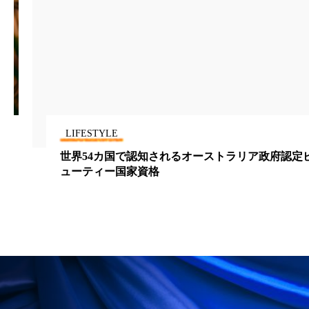
冷え性改善
加工アプリ
加工フィルター
加工顔
労働環境
国内市場
国際市場
地政学リスク
外出控え
夜 スキンケア 香り
孤独
巡らせるケア
巡りケア
差別化
LIFESTYLE
廃棄ロス
成分
技術経営
技術転用
世界54カ国で認知されるオーストラリア政府認定ビ
ューティー国家資格
抗酸化
抗酸化ケア
断食
新商品
日中関係
日焼け止め
時間制限食
東洋医学
梅雨
棚卸資産
汗ケア
温活スキンケア
温活女子
温活習慣