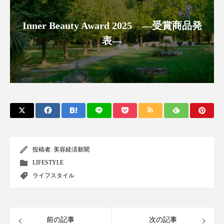
パーフェクト株式会社
バイオハッキング
Inner Beauty Award 2025 ―受賞商品発
バイオミメティクス
バイオミメティック
表―
バクチオール
バリア機能
ハロウィ
ハロウィン後スキンケア
ハロウィン翌日 肌リセット
ヒアルロン酸
ビジネスモデル
ビタミンC誘導体
ファシア
投稿者:
美容経済新聞
ファスティング
フィトレチノール
LIFESTYLE
ライフスタイル
プチ断食
ブルーオーシャン
フレグランス 冬
プロンプト
ヘアケア
前の記事
次の記事