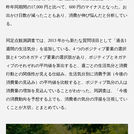
昨年同期間の17,000 円と比べて、600 円のマイナスとなった。お
スマートウォッチ
スマートパッチ
出かけ日数が減ったこともあり、消費が伸び悩んだと分析してい
る。
スマートリング
セーフプレイス
セラミド
セラミド保湿
セルフケア
同定点観測調査では、2013 年から新たな質問項目として「過去1
週間の生活気分」を追加している。4 つのポジティブ要素の選択
ソーシャルウェルネス
ソーシャルコマース
肢と4 つのネガティブ要素の選択肢があり、ポジティブとネガテ
ィブのそれぞれの平均値を算出すると、週ごとの生活気分と消費
タンパク質
ディープクレンジング
行動との関係性が見える仕組み。生活気分別に消費予測（今後の
デジタルデトックス
デトックス
消費量の見込み）の平均値を比較すると、ポジティブ気分の人は
消費量の増加を見込んでいることがわかった。同調査は、「今後
ドライヤー 温度 髪 ダメージ
ナイアシンアミド
の消費動向を予想する上でも、消費者の気分の浮揚を注視してい
くことが大切」とまとめている。
ナイトプロテイン
ナイトルーティン 金木犀
パーソナライズ
バーチャルメイク