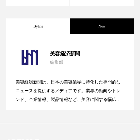
ペアトリートメント
ヘッドスパ
ヘルスケア
ヘルスビューティー
Byline
New
ポジショニング
ボディケア
ホルモン
マーケティング
マイクロスパ
パーフェクト社の「AI美容」事例｜「死
2026.08.04
美容経済新聞
マネジメント
むくみ対策
むくみ改善
編集部
花王、化粧品事業で棚卸資産38%削減
2026.07.28
の谷」克服と酷暑を商機に変えるB2B
メンズスキンケア
メンタルケア
美容経済新聞は、日本の美容業界に特化した専門的な
【技術転用】ポーラの『顔画像解析AI』
2026.07.20
――AI需要予測で猛暑の欠品と過剰在庫
メンタルヘルス
ライフスタイル
ニュースを提供するメディアです。業界の動向やトレ
SaaSモデル
ンド、企業情報、製品情報など、美容に関する幅広い
リカバリー
リカバリーウェア
リサーチ
テーマを取り上げています。 編集部では、美容業界の
が猛暑の建設現場に選ばれる理由
を防ぐDX戦略
取材や情報収集、分析を行い、業界内外の最新情報を
リナロール 効果
リラクゼーション
主に美容業界関係者に向けて発信しています。私たち
は「キレイをふやす」を企業理念として信頼性の高い
リラックス効果
レチナール
レチノール