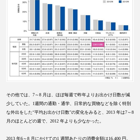
クローズアップ
ケーススタディ
コグニティブヘルス
コスト削減
コネクテッド・ビューティ
コミュニケーション
コルチゾール
サステナビリティ
サステナブル美容
サプライチェーン
サプリ
サロンクレンジング
サロン戦略
サロン経営
サロン連略
シャネル
その他では、7～8 月は、ほぼ毎週で昨年よりお出かけ日数が減
少していた。1週間の通勤・通学、日常的な買物などを除く特別
スカルプ クレンジング 頻度
スカルプケア
な外出をした“平均お出かけ日数”の変化をみると、2013 年は7～8
スキンケア
スキンケア 習慣
月のほとんどの週で、2012 年よりも少なかった。
スキンケアルーティン
ストレス
スパ
2013 年6～8 月にかけての1 週間あたりの消費金額は16,400 円。