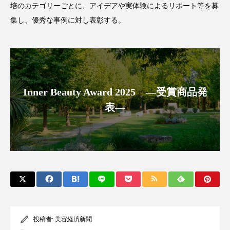
培のカテゴリーごとに、アイデアや実体験によるリポート等を募
集し、優秀な事例に対し表彰する。
FEATURED
注目の企画
Inner Beauty Award 2025 ―受賞商品発
TAG LIST
表―
タグ一覧
AI
B2B
BeautyTech
ChatGPT
Gemini
Instagram
SaaS
SNS
TikTok
アスタキサンチン
アスレジャーコスメ
アレルギー
アロマ
投稿者:
美容経済新聞