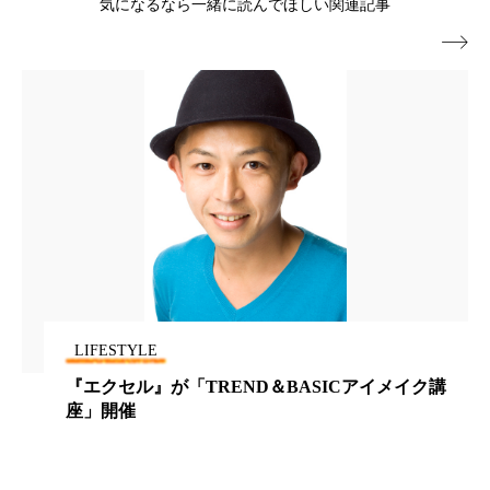
気になるなら一緒に読んでほしい関連記事
スマートウォッチ
スマートパッチ

スマートリング
セーフプレイス
セラミド
セラミド保湿
セルフケア
ソーシャルウェルネス
ソーシャルコマース
タンパク質
ディープクレンジング
デジタルデトックス
デトックス
LIFESTYLE
ドライヤー 温度 髪 ダメージ
ナイアシンアミド
『エクセル』が「TREND＆BASICアイメイク講
ナイトプロテイン
ナイトルーティン 金木犀
座」開催
パーソナライズ
バーチャルメイク