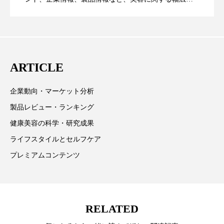
クローズアップ
ケーススタディ
テーマを取り上げています。 編集部では、美容業界の
が猛暑の建設現場に選ばれる理由
を防ぐDX戦略
コグニティブヘルス
コスト削減
取材や情報収集、分析を行い、業界内外の最新情報を
主に美容業界関係者に向けて発信しています。私たち
コネクテッド・ビューティ
コミュニケーション
は「キレイをふやす」を企業理念として信頼性の高い
ARTICLE
情報提供を通じて美容業界の発展に貢献すべく努力し
コルチゾール
サステナビリティ
ています。
企業動向・マーケット分析
サステナブル美容
サプライチェーン
製品レビュー・ランキング
サプリ
サロンクレンジング
サロン戦略
健康美容の科学・研究成果
ライフスタイルとセルフケア
サロン経営
サロン連略
シャネル
プレミアムコンテンツ
スカルプ クレンジング 頻度
スカルプケア
スキンケア
スキンケア 習慣
RELATED
スキンケアルーティン
ストレス
スパ