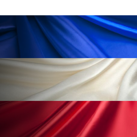
パーフェクト株式会社
バイオハッキング
バイオミメティクス
バイオミメティック
バクチオール
バリア機能
ハロウィ
ハロウィン後スキンケア
ハロウィン翌日 肌リセット
ヒアルロン酸
ビジネスモデル
ビタミンC誘導体
ファシア
ファスティング
フィトレチノール
プチ断食
ブルーオーシャン
フレグランス 冬
プロンプト
ヘアケア