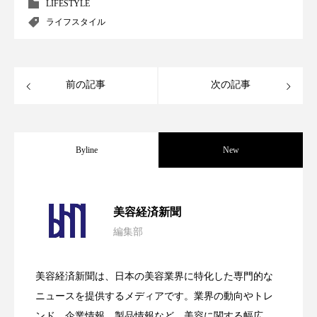
LIFESTYLE
アンチエイジング
アンチソリチュード
ライフスタイル
インタビュー
インナービューティー 冷え
インナービューティーアワード2025受賞商品
前の記事
次の記事
ウェアラブルデバイス
ウェルネス
ウェルビーイング
エイジングケア
Byline
New
エクソソーム
オーガニック
オゾン
パーフェクト社の「AI美容」事例｜「死
2026.08.04
美容経済新聞
カウンセラー
カウンセリング
編集部
花王、化粧品事業で棚卸資産38%削減
2026.07.28
の谷」克服と酷暑を商機に変えるB2B
カカイオイル
ガジェット
キーワード
美容経済新聞は、日本の美容業界に特化した専門的な
クルエルティフリー
クレンジング
【技術転用】ポーラの『顔画像解析AI』
2026.07.20
――AI需要予測で猛暑の欠品と過剰在庫
ニュースを提供するメディアです。業界の動向やトレ
SaaSモデル
ンド、企業情報、製品情報など、美容に関する幅広い