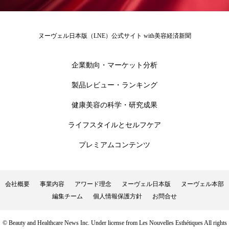
ペアトリートメント
ヘッドスパ
ヘルスケア
ヘルスビューティー
ヌーヴェル日本版（LNE）公式サイト with美容経済新聞
ポジショニング
ボディケア
ホルモン
企業動向・マーケット分析
マーケティング
マイクロスパ
製品レビュー・ランキング
マネジメント
むくみ対策
むくみ改善
健康美容の科学・研究成果
メンズスキンケア
メンタルケア
ライフスタイルとセルフケア
プレミアムコンテンツ
メンタルヘルス
ライフスタイル
リカバリー
リカバリーウェア
リサーチ
会社概要
事業内容
アワード理念
ヌーヴェル日本版
ヌーヴェル本部
編集チーム
個人情報保護方針
お問合せ
リナロール 効果
リラクゼーション
リラックス効果
レチナール
レチノール
© Beauty and Healthcare News Inc. Under license from Les Nouvelles Esthétiques All rights