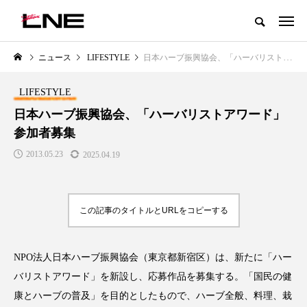
グローバルビューティ＆ヘルスケアビジネス誌
ニュース
LIFESTYLE
日本ハーブ振興協会、「ハーバリストアワード」参加者募集
NEW POST
カテゴリー毎の最新記事
LIFESTYLE
LIFESTYLE
BUSINESS
日本ハーブ振興協会、「ハーバリストアワード」
参加者募集
2013.05.23
2025.04.19
この記事のタイトルとURLをコピーする
SNSの「加工顔」と美容医療｜AI
GWI調査から読み解く2030年の
」
がもたらす可能性とこれから
都市型スパ――身近なウェルネ
NPO法人日本ハーブ振興協会（東京都新宿区）は、新たに「ハー
の次世代モデル
2026.07.13
バリストアワード」を新設し、応募作品を募集する。「国民の健
2026.08.06
康とハーブの普及」を目的としたもので、ハーブ全般、料理、栽