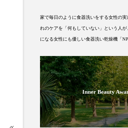
クレンジング
クローズア
家で毎日のように食器洗いをする女性の実
コネクテッド・ビューティ
れのケアを「何もしていない」という人が
サプライチェーン
サプリ
になる女性にも優しい食器洗い乾燥機「NP
スカルプ クレンジング 頻度
ストレス
スパ
ス
セラミド保湿
セルフケア
ディープクレンジング
デ
Inner Beauty
ナイトプロテイン
ナイト
バイオハッキング
バイオ