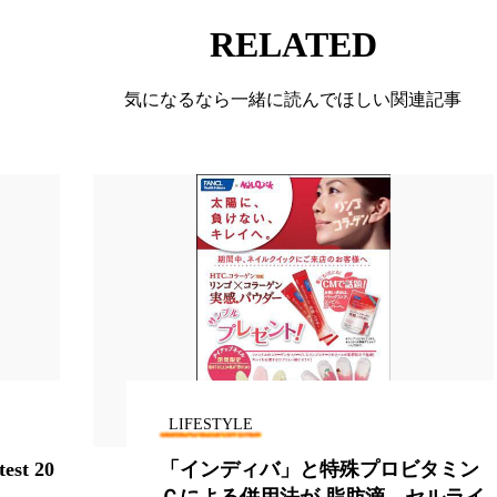
 香り 効果
需要予測
頭皮 保湿 ミスト おすすめ
RELATED
香料
香水 レイヤリング
香水の持続
高市
気になるなら一緒に読んでほしい関連記事
リア機能 とは
LIFESTYLE
est 20
「インディバ」と特殊プロビタミン
Ｃによる併用法が 脂肪滴、セルライ