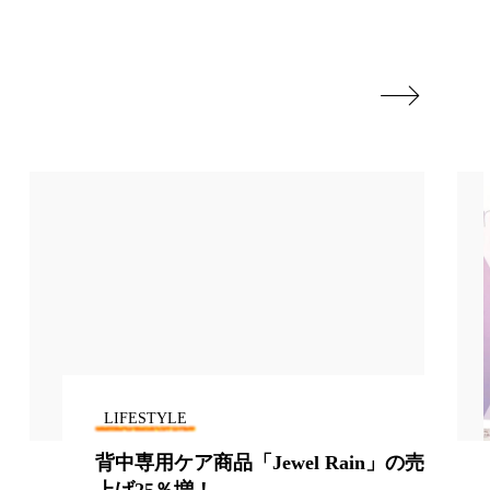
香り
香り メンタルケア
政権
高齢社会

LIFESTYLE
背中専用ケア商品「Jewel Rain」の売
上げ25％増！