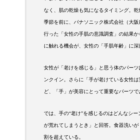
なく、肌の乾燥も気になるタイミング。乾
季節を前に、パナソニック株式会社（大阪
行った「女性の手肌の意識調査」の結果か
に触れる機会が、女性の「手肌年齢」に深
女性が「老けを感じる」と思う体のパーツ
AI
B2B
BeautyTech
ンクイン。さらに「手が老けている女性は
アスタキサンチン
アスレ
ど、「手」が美容にとって重要なパーツで
インタビュー
インナービ
では、手の“老け”を感じるのはどんなシ
ウェルネス
ウェルビーイ
が荒れてしまうとき」と回答。食器洗いが
カウンセラー
カウンセリ
割を超えている。