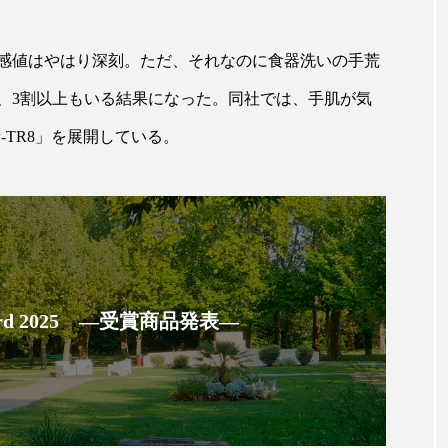
ップ
ケーススタディ
コグニティブヘルス
コスト
感値はやはり深刻。ただ、それなのに食器洗いの手荒
コミュニケーション
コルチゾール
サステナビリティ
、3割以上もいる結果になった。同社では、手肌が気
サロンクレンジング
サロン戦略
サロン経営
-TR8」を展開している。
スカルプケア
スキンケア
スキンケア 習慣
ス
マートウォッチ
スマートパッチ
スマートリング
セ
ソーシャルウェルネス
ソーシャルコマース
タン
ジタルデトックス
デトックス
ドライヤー 温度 髪 ダメー
 Award 2025 ―受賞商品発表―
ルーティン 金木犀
パーソナライズ
バーチャルメイク
ミメティクス
バイオミメティック
バクチオール