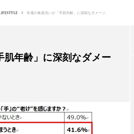
LIFESTYLE
冬場の食器洗いが「手肌年齢」に深刻なダメージ
NEW POST
カテゴリー毎の最新記事
手肌年齢」に深刻なダメー
BUSINESS
PR