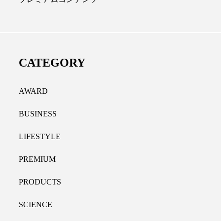
ディカルクリニック｜本郷
レチノール代替成分と
長：内科と循環器専門医の知
オールやレチナールなど
り拓く、再生医療と統合医
果と活用法
CATEGORY
たな価値
2026.07.30
.04.28
AWARD
BUSINESS
LIFESTYLE
PREMIUM
PRODUCTS
SCIENCE