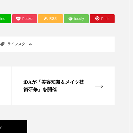
ハロウィン翌日 肌リセット
ヒアルロン酸
ビジネスモデ
フィトレチノール
プチ断食
ブルーオーシャン
ine
Pocket
RSS
feedly
Pin it
ペアトリートメント
ヘッドスパ
ヘルスケア
ヘ
ア
ホルモン
マーケティング
マイクロスパ
ライフスタイル
メンズスキンケア
メンタルケア
メンタルヘルス
ェア
リサーチ
リナロール 効果
リラクゼーション
iDAが「美容知識＆メイク技
ローカル
ロンジェビティ
下半身美容
乾燥 
術研修」を開催
他者との再接続
企業・経済
価格改定
保湿
免疫 肌
冬 UVケア
冬 美容 習慣
冬 髪 ツヤ 出す 
w
冬の印象美
冬の準備
冬美容
冷え対策