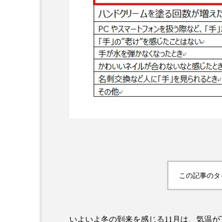
超が「ながら美容」を実
SNSの「加工顔」と美容医療
を有効に使いたい」が9
がもたらす可能性とこれか
2026.07.13
9
この記事のタ
いよいよ冬の到来を感じる11月は、気温が