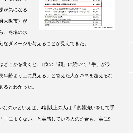
燥が気になる
府大阪市）が
TAG LIST
ら、冬場の水
タグ一覧
刻なダメージを与えることが見えてきた。
はどこかを聞くと、1位の「顔」に続いて「手」がラ
ChatGPT
Gemini
Instagram
SaaS
SN
実年齢より上に見える」と答えた人が75％を超えるな
ジャーコスメ
アレルギー
アロマ
アンチエイジン
あるとわかった。
ューティー 冷え
インナービューティーアワード2025受賞商品
ーンなのかといえば、4割以上の人は「食器洗いをして手
ング
エイジングケア
エクソソーム
オーガニック
「手によくない」と実感している人の割合も、実に9
ング
カカイオイル
ガジェット
キーワード