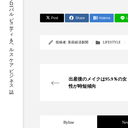
グローバルビューティ＆ヘルスケアビジネス誌
ハロウィン後スキンケア
ファシア
ファスティング
Post
Share
Hatena
L
プロンプト
ヘアケア
ポジショニング
ボディケ
投稿者:
美容経済新聞
LIFESTYLE
むくみ対策
むくみ改善
リカバリー
リカバリーウ
出産後のメイクは95.9％の女
レチナール
レチノール
性が時短傾向
乾燥対策
乾燥肌対策
健康寿命
光老化
Byline
Ne
冬スキンケア
冬の乾燥肌