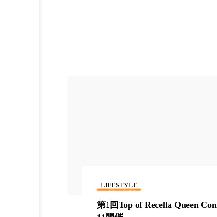
金木犀 スキンケア
金木犀
香りケア
香りの重ね使い
髪 静電気 冬 対策
髪のバ
LIFESTYLE
”かかとにす
第1回Top of Recella Queen Cont
11開催