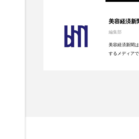
加工アプリ
加工フィルタ
2026.08.04
パーフェクト社の「AI
美容経済新
外出控え
夜 スキンケア 
編集部
2026.07.28
花王、化粧品事業で棚卸
SaaSモデル
技術経営
技術転用
美容経済新聞は
するメディアで
時間制限食
東洋医学
2026.07.20
【技術転用】ポーラの『
を防ぐDX戦略
ど、美容に関す
為替相場
熱中症対策
容業界の取材や
容業界関係者に
画像解析
発酵
睡
を企業理念とし
献すべく努力し
素髪ケア やり方
紫外線
美容業界
美的感覚
肌荒れ防止
脳
自