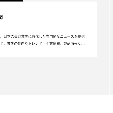
ー
加工顔
労働環境
国内市場
国際市場
美容」事例｜「死の谷」克服と酷暑を商機に変えるB2B
聞
香り
孤独
巡らせるケア
巡りケア
差別化
資産38%削減――AI需要予測で猛暑の欠品と過剰在庫
抗酸化
抗酸化ケア
断食
新商品
日中関係
、日本の美容業界に特化した専門的なニュースを提供
す。業界の動向やトレンド、企業情報、製品情報な
梅雨
棚卸資産
汗ケア
温活スキンケア
顔画像解析AI』が猛暑の建設現場に選ばれる理由
る幅広いテーマを取り上げています。 編集部では、美
物流問題
特殊メイク
猛暑
生物模倣
用
情報収集、分析を行い、業界内外の最新情報を主に美
向けて発信しています。私たちは「キレイをふやす」
眠
睡眠 美容 金木犀
睡眠美容
秋
秋 冷え
て信頼性の高い情報提供を通じて美容業界の発展に貢
ています。
対策
美容
美容テック
美容と政治
美容ビジ
美肌習慣
美脚習慣
老化
肌ケア
肌トラブ
律神経
花王
血行促進
過剰在庫
都市型美容