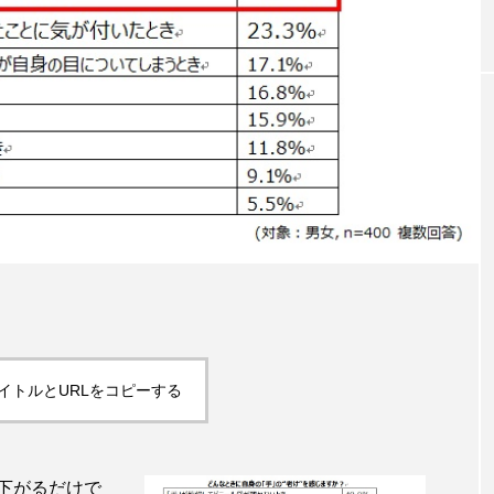
｜AI
GWI調査から読み解く2030年の都
青山メ
ら
市型スパ――身近なウェルネスの
玲 院
次世代モデル
見が切
療の新
2026.08.06
2026
FEATURED
注目の企画
イトルとURLをコピーする
下がるだけで