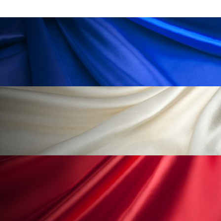
ローカル
ロンジェビティ
下半身美容
乾燥 対策 冬 スキンケア
乾燥対策
乾燥肌対策
他者との再接続
企業・経済
価格改定
保湿
保湿と香り
保湿成分
健康寿命
光老化
免疫 肌
冬 UVケア
冬 美容 習慣
冬 髪 ツヤ 出す 方法
冬 髪 乾燥 改善 方法
冬スキンケア
冬の乾燥肌
冬の印象美
冬の準備
冬美容
冷え対策