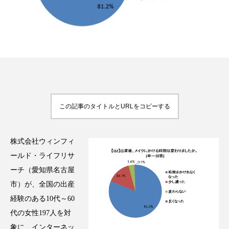
FEATURED
注目の企画
TAG LIST
この記事のタイトルとURLをコピーする
タグ一覧
AI
B2B
BeautyTech
ChatGPT
株式会社ウィンフィ
ールド・ライフリサ
Gemini
Instagram
SaaS
SNS
ーチ（愛知県名古屋
市）が、全国の出産
TikTok
アスタキサンチン
経験のある10代～60
代の女性197人を対
アスレジャーコスメ
アレルギー
アロマ
象に、インターネッ