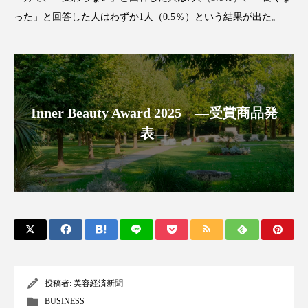
クローズアップ
ケーススタディ
った」と回答した人はわずか1人（0.5％）という結果が出た。
コグニティブヘルス
コスト削減
コネクテッド・ビューティ
コミュニケーション
コルチゾール
サステナビリティ
Inner Beauty Award 2025 ―受賞商品発
表―
サステナブル美容
サプライチェーン
サプリ
サロンクレンジング
サロン戦略
サロン経営
サロン連略
シャネル
スカルプ クレンジング 頻度
スカルプケア
スキンケア
スキンケア 習慣
投稿者:
美容経済新聞
スキンケアルーティン
ストレス
スパ
BUSINESS