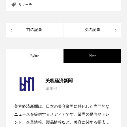
リサーチ
スマートウォッチ
スマートパッチ
スマートリング
セーフプレイス
セラミド
前の記事
次の記事
セラミド保湿
セルフケア
ソーシャルウェルネス
ソーシャルコマース
Byline
New
タンパク質
ディープクレンジング
パーフェクト社の「AI美容」事例｜「死
2026.08.04
デジタルデトックス
デトックス
美容経済新聞
編集部
ドライヤー 温度 髪 ダメージ
ナイアシンアミド
花王、化粧品事業で棚卸資産38%削減
2026.07.28
の谷」克服と酷暑を商機に変えるB2B
ナイトプロテイン
ナイトルーティン 金木犀
美容経済新聞は、日本の美容業界に特化した専門的な
【技術転用】ポーラの『顔画像解析AI』
2026.07.20
――AI需要予測で猛暑の欠品と過剰在庫
ニュースを提供するメディアです。業界の動向やトレ
SaaSモデル
パーソナライズ
バーチャルメイク
ンド、企業情報、製品情報など、美容に関する幅広い