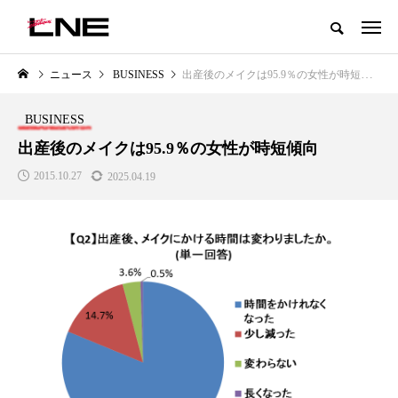
グローバルビューティ＆ヘルスケアビジネス誌
ニュース
BUSINESS
出産後のメイクは95.9％の女性が時短傾向
NEW POST
カテゴリー毎の最新記事
BUSINESS
LIFESTYLE
BUSINESS
出産後のメイクは95.9％の女性が時短傾向
2015.10.27
2025.04.19
SNSの「加工顔」と美容医療｜AI
GWI調査から読み解く2030年の
」
がもたらす可能性とこれから
都市型スパ――身近なウェルネ
の次世代モデル
2026.07.13
2026.08.06