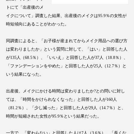
アンチエイジング
アンチソリチュード
トにて「出産後のメ
イクについて」調査した結果、出産後のメイクは95.9％の女性が
インタビュー
インナービューティー 冷え
時短傾向にあることがわかった。
インナービューティーアワード2025受賞商品
同調査によると、「お子様が産まれてからメイク用品への選び方
ウェアラブルデバイス
ウェルネス
は変わりましたか」という質問に対して、「はい」と回答した人
が135人（68.5％）、「いいえ」と回答した人が37人（18.8％）、
ウェルビーイング
エイジングケア
「ファンデーションをやめた」と回答した人が25人（12.7％）と
いう結果になった。
エクソソーム
オーガニック
オゾン
出産後、メイクにかける時間は変わりましたか?との問いに対し
カウンセラー
カウンセリング
ては、「時間をかけられなくなった」と回答した人が160人
カカイオイル
ガジェット
キーワード
（81.2％）、「少し減った」と回答した人が29人（14.7％）と、
時間が短縮された女性が95.9％という結果だった。
クルエルティフリー
クレンジング
一方で、「変わらない」と回答した人は7人（3.6％）、「長くな