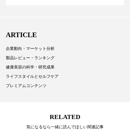
テーマを取り上げています。 編集部では、美容業界の
パーフェクト株式会社
バイオハッキング
が猛暑の建設現場に選ばれる理由
を防ぐDX戦略
取材や情報収集、分析を行い、業界内外の最新情報を
バイオミメティクス
バイオミメティック
主に美容業界関係者に向けて発信しています。私たち
は「キレイをふやす」を企業理念として信頼性の高い
バクチオール
バリア機能
ハロウィ
ARTICLE
情報提供を通じて美容業界の発展に貢献すべく努力し
ています。
ハロウィン後スキンケア
企業動向・マーケット分析
製品レビュー・ランキング
ハロウィン翌日 肌リセット
ヒアルロン酸
健康美容の科学・研究成果
ビジネスモデル
ビタミンC誘導体
ファシア
ライフスタイルとセルフケア
プレミアムコンテンツ
ファスティング
フィトレチノール
プチ断食
ブルーオーシャン
RELATED
フレグランス 冬
プロンプト
ヘアケア
気になるなら一緒に読んでほしい関連記事