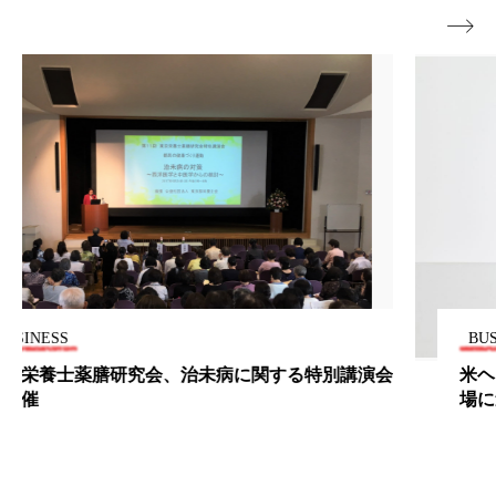
ペアトリートメント
ヘッドスパ

ヘルスケア
ヘルスビューティー
ポジショニング
ボディケア
ホルモン
マーケティング
マイクロスパ
マネジメント
むくみ対策
むくみ改善
メンズスキンケア
メンタルケア
メンタルヘルス
ライフスタイル
BUSINESS
リカバリー
リカバリーウェア
リサーチ
会
米ヘアケアブランドepres、ヨーロッパ、アジア市
場に進出
リナロール 効果
リラクゼーション
リラックス効果
レチナール
レチノール