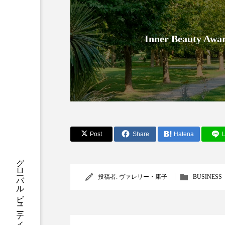
クレンジング
クローズア
コネクテッド・ビューティ
Inner Beauty
サプライチェーン
サプリ
スカルプ クレンジング 頻度
ストレス
スパ
ス
セラミド保湿
セルフケア
Post
Share
Hatena
L
ディープクレンジング
デ
投稿者:
ヴァレリー・康子
BUSINESS
ナイトプロテイン
ナイト
バイオハッキング
バイオ