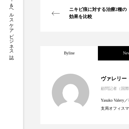
グローバルビューティ＆ヘルスケアビジネス誌
ハロウィン後スキンケア
ニキビ痕に対する治療2種の
ファシア
ファスティング
効果を比較
プロンプト
ヘアケア
ポジショニング
ボディケ
Byline
Ne
むくみ対策
むくみ改善
リカバリー
リカバリーウ
2025.06.11
世界の化粧品市場2025
ヴァレリー
レチナール
レチノール
顧問記者（国際
2023.06.30
資生堂、「女性研究者サ
題
乾燥対策
乾燥肌対策
Yasuko V
支局オフィスマ
健康寿命
光老化
2023.06.29
米バイオテクノロジー企
で米国西海岸の
に、米国欧州の
冬スキンケア
冬の乾燥肌