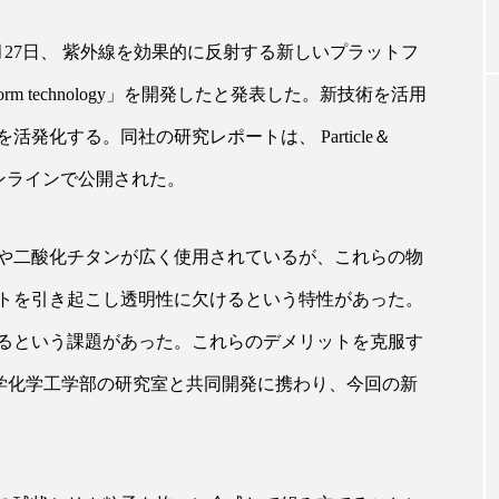
27日、 紫外線を効果的に反射する新しいプラットフ
｜AI
GWI調査から読み解く2030年の都
青山メ
rial platform technology」を開発したと発表した。新技術を活用
ら
市型スパ――身近なウェルネスの
玲 院
次世代モデル
見が切
発化する。同社の研究レポートは、 Particle＆
療の新
2026.08.06
2026
nの3月号にオンラインで公開された。
や二酸化チタンが広く使用されているが、これらの物
トを引き起こし透明性に欠けるという特性があった。
FEATURED
るという課題があった。これらのデメリットを克服す
注目の企画
大学化学工学部の研究室と共同開発に携わり、今回の新