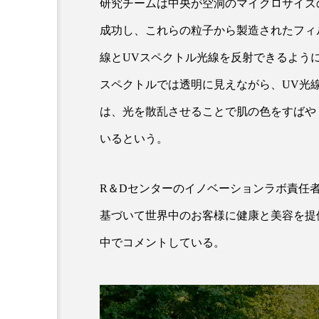
研究チームは中央が空洞のマイクロサイズ
成功し、これらの粒子から製造されたフィ
線とUVスペクトル光線を反射できるよう
スペクトルでは透明に見えながら、UV光
は、光を散乱させることで肌の色をすばや
いるという。
AI
B2B
BeautyTech
R＆Dセンターのイノベーションラボ責任者であ
アスタキサンチン
アスレ
基づいて世界中のお客様に健康と美容を提
インタビュー
インナービ
中でコメントしている。
ウェルネス
ウェルビーイ
カウンセラー
カウンセリ