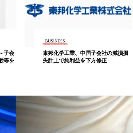
 香り 効果
需要予測
頭皮 保湿 ミスト おすすめ
香料
香水 レイヤリング
香水の持続
高市
リア機能 とは
BUSINESS
子会社の減損損
現在の肥満治療に関する考
方修正