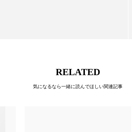
ルなどを担当。現在はロンドンに在住
ー
加工顔
労働環境
国内市場
国際市場
香り
孤独
巡らせるケア
巡りケア
差別化
抗酸化
抗酸化ケア
断食
新商品
日中関係
梅雨
棚卸資産
汗ケア
温活スキンケア
物流問題
特殊メイク
猛暑
生物模倣
用
RELATED
眠
睡眠 美容 金木犀
睡眠美容
秋
秋 冷え
気になるなら一緒に読んでほしい関連記事
対策
美容
美容テック
美容と政治
美容ビジ
美肌習慣
美脚習慣
老化
肌ケア
肌トラブ
律神経
花王
血行促進
過剰在庫
都市型美容