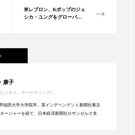
ハロウィン翌日 肌リセット
ヒアルロン酸
ビジネスモデ
米レブロン、Kポップのジェ
フィトレチノール
プチ断食
ブルーオーシャン
シカ・ユングをグローバル
ブランドアンバサダーに
ペアトリートメント
ヘッドスパ
ヘルスケア
ヘ
ア
ホルモン
マーケティング
マイクロスパ
w
メンズスキンケア
メンタルケア
メンタルヘルス
ェア
リサーチ
リナロール 効果
リラクゼーション
年展望：P&G・LVMH・ロレアルの戦略と日本企業の課
・康子
ローカル
ロンジェビティ
下半身美容
乾燥 
ビジネス、マーケティング）
イエンスグラント」の第16回受賞者決定
他者との再接続
企業・経済
価格改定
保湿
alery／早稲田大学大学院卒。英インデペンデント新聞社東京
ネージャーを経て、日本経済新聞社ロサンゼルス支局
免疫 肌
冬 UVケア
冬 美容 習慣
冬 髪 ツヤ 出す 
業アミリス、CEO退任と世界的な人員削除を発表
流通、産業分野を専門に記者経験を積む。本紙では主
海外メーカー、ブランドの動向、海外市場の動向、新
冬の印象美
冬の準備
冬美容
冷え対策