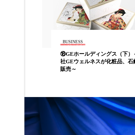
金木犀 スキンケア
金木犀
香りケア
香りの重ね使い
髪 静電気 冬 対策
髪のバ
BUSINESS
ディングス（下）～子会
東邦化学工業、中国
ネスが化粧品、石鹸等を
失計上で純利益を下