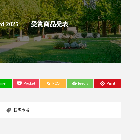
ップ
ケーススタディ
コグニティブヘルス
コスト
コミュニケーション
コルチゾール
サステナビリティ
 Award 2025 ―受賞商品発表―
サロンクレンジング
サロン戦略
サロン経営
スカルプケア
スキンケア
スキンケア 習慣
ス
マートウォッチ
スマートパッチ
スマートリング
セ
ソーシャルウェルネス
ソーシャルコマース
タン
ine
Pocket
RSS
feedly
Pin it
ジタルデトックス
デトックス
ドライヤー 温度 髪 ダメー
国際市場
ルーティン 金木犀
パーソナライズ
バーチャルメイク
ミメティクス
バイオミメティック
バクチオール