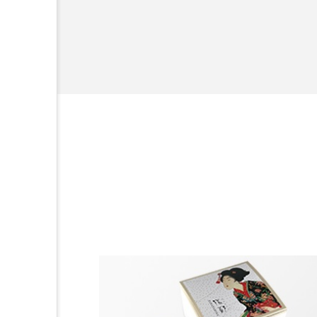
規ビジネスモデ
加工アプリ
加工フィルタ
外出控え
夜 スキンケア 
技術経営
技術転用
時間制限食
東洋医学
為替相場
熱中症対策
画像解析
発酵
睡
素髪ケア やり方
紫外線
美容業界
美的感覚
肌荒れ防止
脳
自