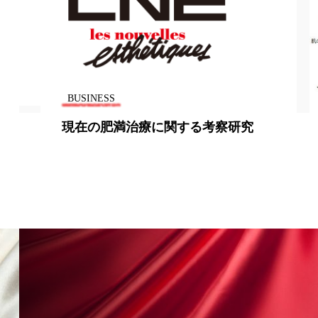
香り
香り メンタルケア
政権
高齢社会
BUSINESS
察研究
95％の女性が「エイジングケアは
性にとって重要」と回答