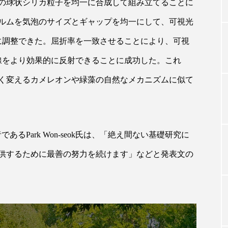
の球状シリカ粒子を均一に合成して組み立てることに
ルムを気泡のサイズとギャップを均一にして、可視光
TAG LIST
に調整できた。屈折率を一致させることにより、可視
線をより効果的に反射できることに成功した。これ
タグ一覧
く変えるカメレオンや緑藻の自然なメカニズムに似て
ChatGPT
Gemini
Instagram
SaaS
SN
るPark Won-seok氏は、「絶え間ない基礎研究に
ジャーコスメ
アレルギー
アロマ
アンチエイジン
供するために最善の努力を続けます」などと発表文の
ューティー 冷え
インナービューティーアワード2025受賞商品
ング
エイジングケア
エクソソーム
オーガニック
ング
カカイオイル
ガジェット
キーワード