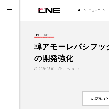
ニュース
BUSINESS
韓アモーレパシフッ
の開発強化
UCTS
LIFESTYLE
2020.05.01
2025.04.19

この記事のタ