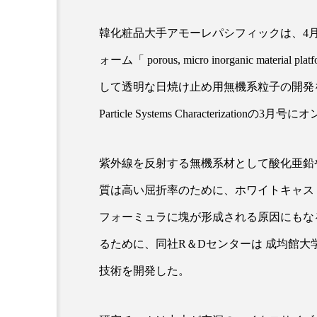
韓化粧品大手アモーレパシフィックは、4月
超が「ながら美容」を実
SNSの「加工顔」と美容医療
ォーム「 porous, micro inorganic mate
を有効に使いたい」が9
がもたらす可能性とこれか
2026.07.13
して透明な日焼け止め用無機系粒子の開発を活
9
Particle Systems Characterizatio
紫外線を反射する無機系材として酸化亜鉛
質は高い屈折率のために、ホワイトキャス
フォーミュラに塊が形成される原因にもな
るために、同社R＆Dセンターは 成均館
技術を開発した。