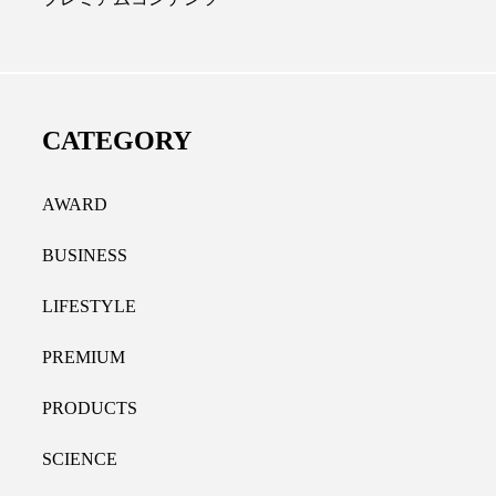
ディカルクリニック｜本郷
レチノール代替成分と
長：内科と循環器専門医の知
オールやレチナールなど
り拓く、再生医療と統合医
果と活用法
CATEGORY
たな価値
2026.07.30
.04.28
AWARD
BUSINESS
LIFESTYLE
PREMIUM
PRODUCTS
SCIENCE