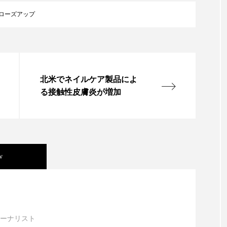
ローズアップ
北米でネイルケア製品によ
る接触性皮膚炎が増加
w
ック・ケミストリー（下） ～営業と技術が一体とな
ーナリスト
ック・ケミストリー （下） ～営業と技術が一体と