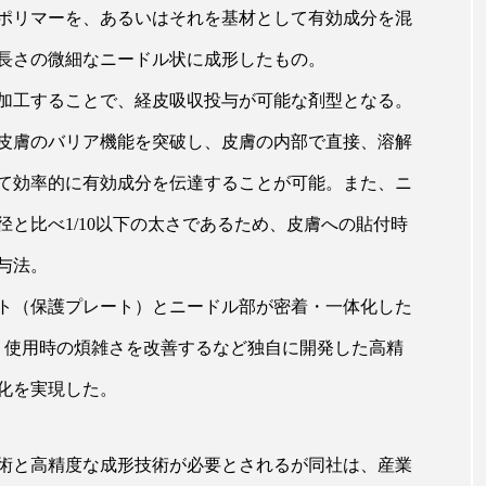
ポリマーを、あるいはそれを基材として有効成分を混
ップ
ケーススタディ
コグニティブヘルス
コスト
長さの微細なニードル状に成形したもの。
コミュニケーション
コルチゾール
サステナビリティ
加工することで、経皮吸収投与が可能な剤型となる。
サロンクレンジング
サロン戦略
サロン経営
皮膚のバリア機能を突破し、皮膚の内部で直接、溶解
スカルプケア
スキンケア
スキンケア 習慣
ス
て効率的に有効成分を伝達することが可能。また、ニ
と比べ1/10以下の太さであるため、皮膚への貼付時
マートウォッチ
スマートパッチ
スマートリング
セ
与法。
ソーシャルウェルネス
ソーシャルコマース
タン
ト（保護プレート）とニードル部が密着・一体化した
ジタルデトックス
デトックス
ドライヤー 温度 髪 ダメー
、使用時の煩雑さを改善するなど独自に開発した高精
ルーティン 金木犀
パーソナライズ
バーチャルメイク
化を実現した。
ミメティクス
バイオミメティック
バクチオール
術と高精度な成形技術が必要とされるが同社は、産業