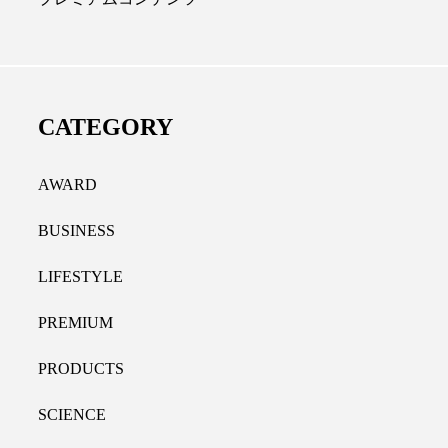
ディカルクリニック｜本郷
レチノール代替成分と
長：内科と循環器専門医の知
オールやレチナールなど
り拓く、再生医療と統合医
果と活用法
CATEGORY
たな価値
2026.07.30
.04.28
AWARD
BUSINESS
LIFESTYLE
PREMIUM
PRODUCTS
SCIENCE