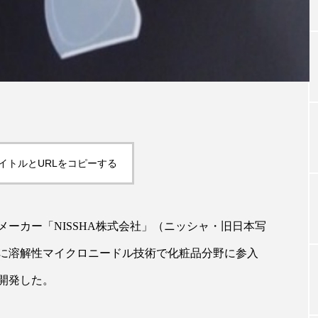
TAG LIST
タグ一覧
ChatGPT
Gemini
Instagram
SaaS
SN
イトルとURLをコピーする
ジャーコスメ
アレルギー
アロマ
アンチエイジン
ーカー「NISSHA株式会社」（ニッシャ・旧日本写
ューティー 冷え
インナービューティーアワード2025受賞商品
に溶解性マイクロニードル技術で化粧品分野に参入
ング
エイジングケア
エクソソーム
オーガニック
開発した。
ング
カカイオイル
ガジェット
キーワード