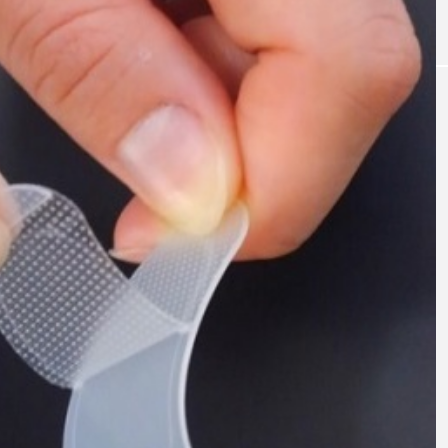
｜AI
GWI調査から読み解く2030年の都
青山メ
ら
市型スパ――身近なウェルネスの
玲 院
次世代モデル
見が切
療の新
2026.08.06
2026
FEATURED
注目の企画