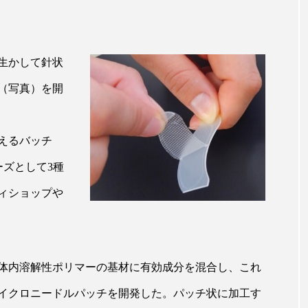
ー
加工顔
労働環境
国内市場
国際市場
香り
孤独
巡らせるケア
巡りケア
差別化
生かして針状
（写真）を開
抗酸化
抗酸化ケア
断食
新商品
日中関係
梅雨
棚卸資産
汗ケア
温活スキンケア
えるバッチ
物流問題
特殊メイク
猛暑
生物模倣
用
ーズとして3種
眠
睡眠 美容 金木犀
睡眠美容
秋
秋 冷え
ティショップや
対策
美容
美容テック
美容と政治
美容ビジ
美肌習慣
美脚習慣
老化
肌ケア
肌トラブ
体内溶解性ポリマーの基材に有効成分を混合し、これ
律神経
花王
血行促進
過剰在庫
都市型美容
イクロニードルパッチを開発した。パッチ状に加工す