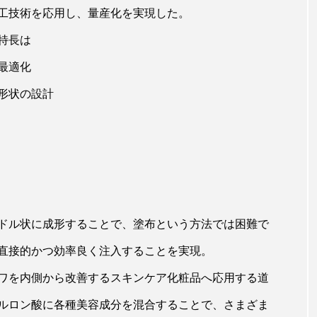
ハロウィン翌日 肌リセット
ヒアルロン酸
ビジネスモデ
工技術を応用し、量産化を実現した。
フィトレチノール
プチ断食
ブルーオーシャン
特長は
最適化
ペアトリートメント
ヘッドスパ
ヘルスケア
ヘ
形状の設計
ア
ホルモン
マーケティング
マイクロスパ
メンズスキンケア
メンタルケア
メンタルヘルス
ェア
リサーチ
リナロール 効果
リラクゼーション
ローカル
ロンジェビティ
下半身美容
乾燥 
ドル状に成形することで、塗布という方法では困難で
他者との再接続
企業・経済
価格改定
保湿
直接的かつ効率良く注入することを実現。
免疫 肌
冬 UVケア
冬 美容 習慣
冬 髪 ツヤ 出す 
ワを内側から改善するスキンケア化粧品へ応用する道
ルロン酸に各種美容成分を混合することで、さまざま
冬の印象美
冬の準備
冬美容
冷え対策