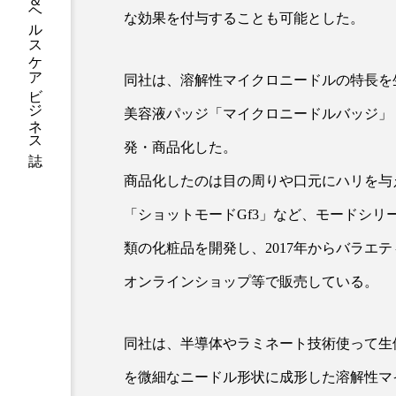
グローバルビューティ＆ヘルスケアビジネス誌
な効果を付与することも可能とした。
加工アプリ
加工フィルタ
外出控え
夜 スキンケア 
同社は、溶解性マイクロニードルの特長を
美容液パッジ「マイクロニードルバッジ」
技術経営
技術転用
発・商品化した。
時間制限食
東洋医学
商品化したのは目の周りや口元にハリを与
為替相場
熱中症対策
「ショットモードGf3」など、モードシリ
画像解析
発酵
睡
類の化粧品を開発し、2017年からバラエ
オンラインショップ等で販売している。
素髪ケア やり方
紫外線
美容業界
美的感覚
同社は、半導体やラミネート技術使って生
肌荒れ防止
脳
自
を微細なニードル形状に成形した溶解性マ