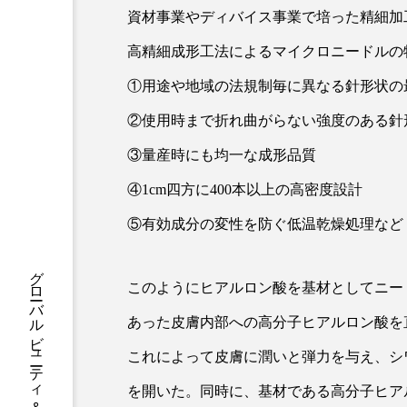
ハロウィン後スキンケア
資材事業やディバイス事業で培った精細加
ファシア
ファスティング
高精細成形工法によるマイクロニードルの
①用途や地域の法規制毎に異なる針形状の
プロンプト
ヘアケア
②使用時まで折れ曲がらない強度のある針
ポジショニング
ボディケ
③量産時にも均一な成形品質
むくみ対策
むくみ改善
④1cm四方に400本以上の高密度設計
リカバリー
リカバリーウ
⑤有効成分の変性を防ぐ低温乾燥処理など
レチナール
レチノール
このようにヒアルロン酸を基材としてニー
乾燥対策
乾燥肌対策
あった皮膚内部への高分子ヒアルロン酸を
健康寿命
光老化
これによって皮膚に潤いと弾力を与え、シ
を開いた。同時に、基材である高分子ヒア
冬スキンケア
冬の乾燥肌