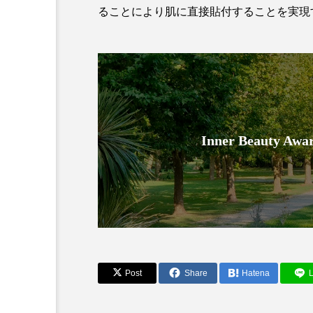
ることにより肌に直接貼付することを実現
金木犀 スキンケア
金木犀
香りケア
香りの重ね使い
髪 静電気 冬 対策
髪のバ
Inner Beauty
Post
Share
Hatena
L