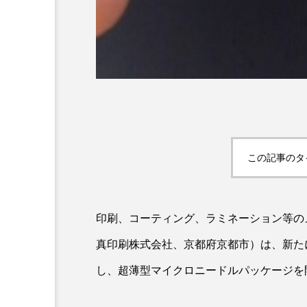
AI
B2B
BeautyTech
この記事のタ
アスタキサンチン
アスレ
印刷、コーティング、ラミネーション等のメ
インタビュー
インナービ
真印刷株式会社、京都府京都市）は、新た
ウェルネス
ウェルビーイ
し、超薄型マイクロニードルパッケージを
カウンセラー
カウンセリ