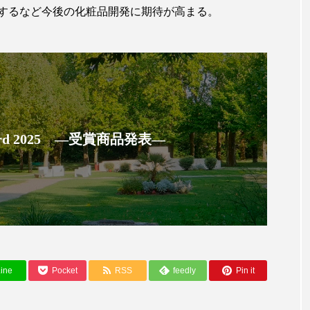
するなど今後の化粧品開発に期待が高まる。
 香り 効果
需要予測
頭皮 保湿 ミスト おすすめ
香料
香水 レイヤリング
香水の持続
高市
リア機能 とは
 Award 2025 ―受賞商品発表―
ine
Pocket
RSS
feedly
Pin it