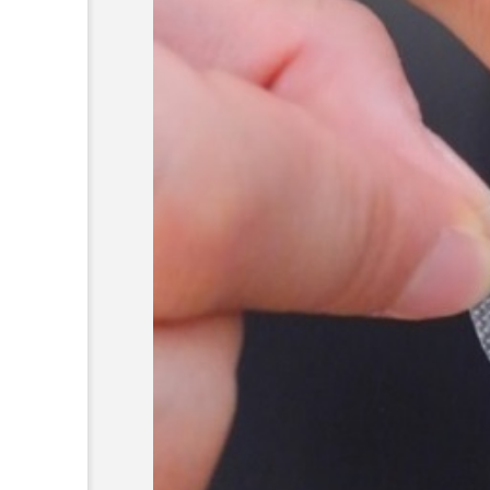
超が「ながら美容」を実
SNSの「加工顔」と美容医療
を有効に使いたい」が9
がもたらす可能性とこれか
2026.07.13
9