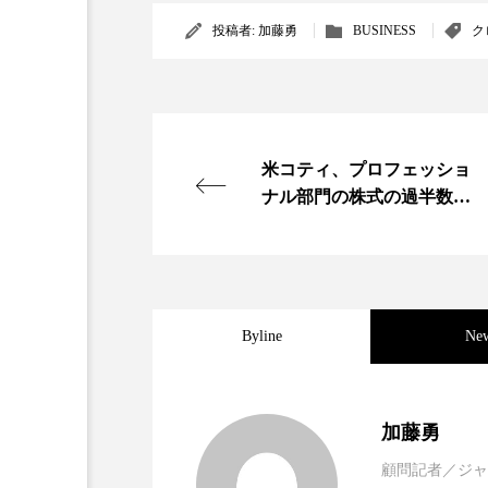
投稿者:
加藤勇
BUSINESS
ク
米コティ、プロフェッショ
ナル部門の株式の過半数を3
0億ドルで米投資会社に売却
Byline
Ne
2021.11.30
女性経営者連載１１・ミ
加藤勇
顧問記者／ジャ
2021.11.26
女性経営者連載１１・ミ
ってOEM受注～