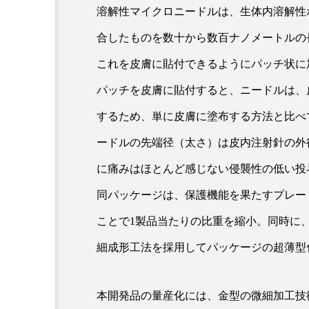
溶解性マイクロニードルは、生体内溶解性
クレンジング
クローズア
合したものを数十から数百ナノメートルの
コネクテッド・ビューティ
これを皮膚に貼付できるようにパッチ状に
サプライチェーン
サプリ
パッチを皮膚に貼付すると、ニードルは、
スカルプ クレンジング 頻度
するため、単に皮膚に塗布する方法と比べ
ードルの先端径（太さ）は皮内注射針の外径
ストレス
スパ
ス
に痛みはほとんど感じない侵襲性の低い投
セラミド保湿
セルフケア
同パッケージは、保護機能を果たすプレー
ディープクレンジング
デ
ことで1製品当たりの比重を縮小。同時に
ナイトプロテイン
ナイト
細成形工法を採用してパッケージの超薄型
バイオハッキング
バイオ
本開発品の量産化には、金型の微細加工技