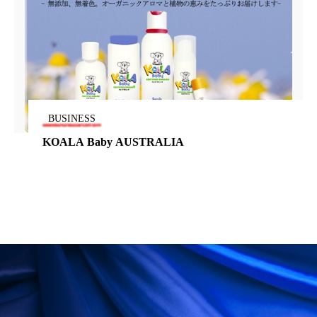
冷え性改善
加工アプリ
加工フィルター
加工顔
労働環境
国内市場
国際市場
地政学リスク
外出控え
夜 スキンケア 香り
孤独
巡らせるケア
巡りケア
差別化
BUSINESS
KOALA Baby AUSTRALIA
廃棄ロス
成分
技術経営
技術転用
抗酸化
抗酸化ケア
断食
新商品
日中関係
日焼け止め
時間制限食
東洋医学
梅雨
棚卸資産
汗ケア
温活スキンケア
温活女子
温活習慣