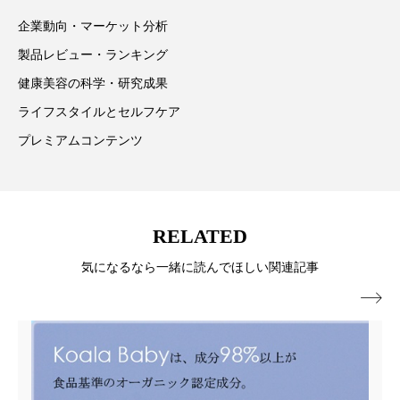
企業動向・マーケット分析
ローカル
ロンジェビティ
下半身美容
製品レビュー・ランキング
乾燥 対策 冬 スキンケア
乾燥対策
健康美容の科学・研究成果
ライフスタイルとセルフケア
乾燥肌対策
他者との再接続
企業・経済
プレミアムコンテンツ
価格改定
保湿
保湿と香り
保湿成分
健康寿命
光老化
免疫 肌
RELATED
冬 UVケア
冬 美容 習慣
気になるなら一緒に読んでほしい関連記事
冬 髪 ツヤ 出す 方法
冬 髪 乾燥 改善 方法

冬スキンケア
冬の乾燥肌
冬の印象美
冬の準備
冬美容
冷え対策