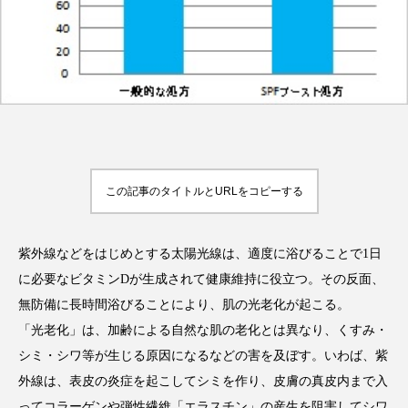
FEATURED
注目の企画
TAG LIST
この記事のタイトルとURLをコピーする
タグ一覧
AI
B2B
BeautyTech
ChatGPT
紫外線などをはじめとする太陽光線は、適度に浴びることで1日
に必要なビタミンDが生成されて健康維持に役立つ。その反面、
Gemini
Instagram
SaaS
SNS
無防備に長時間浴びることにより、肌の光老化が起こる。
「光老化」は、加齢による自然な肌の老化とは異なり、くすみ・
TikTok
アスタキサンチン
シミ・シワ等が生じる原因になるなどの害を及ぼす。いわば、紫
アスレジャーコスメ
アレルギー
アロマ
外線は、表皮の炎症を起こしてシミを作り、皮膚の真皮内まで入
ってコラーゲンや弾性繊維「エラスチン」の産生を阻害してシワ