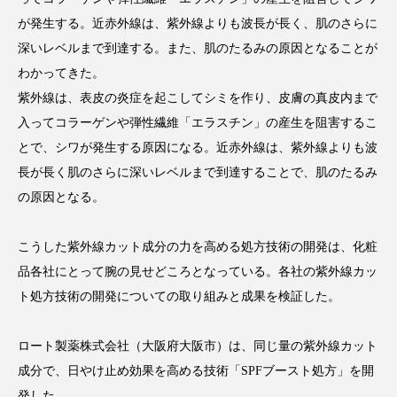
アンチエイジング
アンチソリチュード
が発生する。近赤外線は、紫外線よりも波長が長く、肌のさらに
深いレベルまで到達する。また、肌のたるみの原因となることが
インタビュー
インナービューティー 冷え
わかってきた。
紫外線は、表皮の炎症を起こしてシミを作り、皮膚の真皮内まで
インナービューティーアワード2025受賞商品
入ってコラーゲンや弾性繊維「エラスチン」の産生を阻害するこ
ウェアラブルデバイス
ウェルネス
とで、シワが発生する原因になる。近赤外線は、紫外線よりも波
長が長く肌のさらに深いレベルまで到達することで、肌のたるみ
ウェルビーイング
エイジングケア
の原因となる。
エクソソーム
オーガニック
オゾン
こうした紫外線カット成分の力を高める処方技術の開発は、化粧
カウンセラー
カウンセリング
品各社にとって腕の見せどころとなっている。各社の紫外線カッ
ト処方技術の開発についての取り組みと成果を検証した。
カカイオイル
ガジェット
キーワード
ロート製薬株式会社（大阪府大阪市）は、同じ量の紫外線カット
クルエルティフリー
クレンジング
成分で、日やけ止め効果を高める技術「SPFブースト処方」を開
発した。