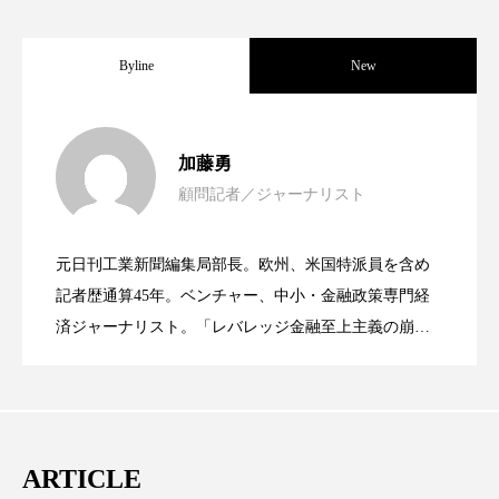
ペアトリートメント
ヘッドスパ
ヘルスケア
ヘルスビューティー
Byline
New
ポジショニング
ボディケア
ホルモン
女性経営者連載１１・ミック・ケミスト
2021.11.30
加藤勇
マーケティング
マイクロスパ
顧問記者／ジャーナリスト
女性経営者連載１１・ミック・ケミスト
2021.11.26
リー（下） ～営業と技術が一体となっ
マネジメント
むくみ対策
むくみ改善
元日刊工業新聞編集局部長。欧州、米国特派員を含め
メンズスキンケア
メンタルケア
女性経営者連載１１・ミック・ケミスト
2021.11.26
リー （下） ～営業と技術が一体とな
記者歴通算45年。ベンチャー、中小・金融政策専門経
てOEM受注～
メンタルヘルス
ライフスタイル
済ジャーナリスト。「レバレッジ金融至上主義の崩
壊」など著述多数。本誌では主に、経済部門、企業取
リー（上） ～研究所で自前化粧品を開
ってOEM受注～
リカバリー
リカバリーウェア
リサーチ
材を担当。
リナロール 効果
リラクゼーション
発、クリーム人気商品に～
ARTICLE
リラックス効果
レチナール
レチノール