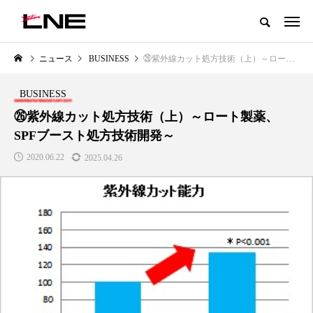
グローバルビューティ＆ヘルスケアビジネス誌
ニュース
BUSINESS
㉖紫外線カット処方技術（上）～ロート製薬、SPFブースト処方技術開発～
NEW POST
カテゴリー毎の最新記事
BUSINESS
LIFESTYLE
BUSINESS
㉖紫外線カット処方技術（上）～ロート製薬、
SPFブースト処方技術開発～
2020.06.22
2025.04.26
SNSの「加工顔」と美容医療｜AI
GWI調査から読み解く2030年の
」
がもたらす可能性とこれから
都市型スパ――身近なウェルネ
の次世代モデル
2026.07.13
2026.08.06