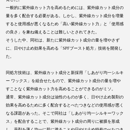
クローズアップ
ケーススタディ
一般的に紫外線カット力を高めるためには、紫外線カット成分の
コグニティブヘルス
コスト削減
量を多く配合する必要がある。しかし、紫外線カット成分を増量
すると使用感が悪くなるため「高い紫外線カット力」と「使用感
コネクテッド・ビューティ
コミュニケーション
の良さ」を兼ね備えることは難しいとされてきた。
そうした中、同社は、新たに紫外線カット成分の量を増やさず
コルチゾール
サステナビリティ
に、日やけ止め効果を高める「SPFブースト処方」技術を開発し
サステナブル美容
サプライチェーン
た。
サプリ
サロンクレンジング
サロン戦略
同処方技術は、紫外線カット成分と新採用「しあがり均一シルキ
ー ワックス」を組合せたもので、紫外線カット成分の量を増や
サロン経営
サロン連略
シャネル
すことなく紫外線カット力を高めることができるのがミソ。
通常、紫外線カット成分は油性のものが多く、日やけ止め製剤の
スカルプ クレンジング 頻度
スカルプケア
効果を高めるために多く配合するとべたつきなどの使用感が悪く
スキンケア
スキンケア 習慣
なる課題があった。そこで同社は「しあがり均一シルキーワック
ス」を配合することで、紫外線カット成分の周りに被膜を形成
スキンケアルーティン
ストレス
スパ
し、薬剤を薄く均一に肌に塗ることや日やけ止め特有のべたつき