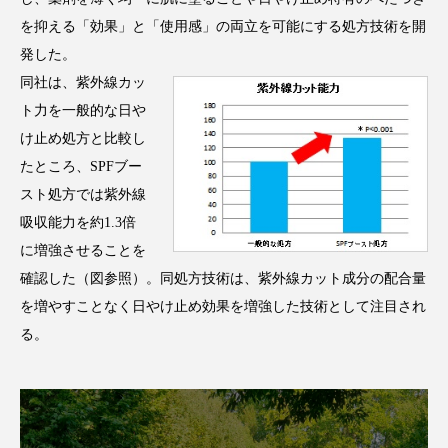
を抑える「効果」と「使用感」の両立を可能にする処方技術を開
スマートウォッチ
スマートパッチ
発した。
スマートリング
セーフプレイス
セラミド
同社は、紫外線カッ
ト力を一般的な日や
セラミド保湿
セルフケア
け止め処方と比較し
たところ、SPFブー
ソーシャルウェルネス
ソーシャルコマース
スト処方では紫外線
吸収能力を約1.3倍
タンパク質
ディープクレンジング
に増強させることを
デジタルデトックス
デトックス
確認した（図参照）。同処方技術は、紫外線カット成分の配合量
を増やすことなく日やけ止め効果を増強した技術として注目され
ドライヤー 温度 髪 ダメージ
ナイアシンアミド
る。
ナイトプロテイン
ナイトルーティン 金木犀
パーソナライズ
バーチャルメイク