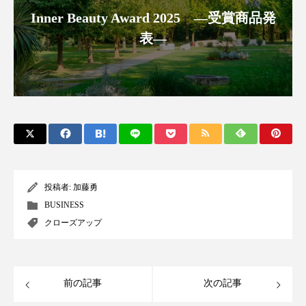
パーフェクト株式会社
バイオハッキング
Inner Beauty Award 2025 ―受賞商品発
表―
バイオミメティクス
バイオミメティック
バクチオール
バリア機能
ハロウィ
ハロウィン後スキンケア
ハロウィン翌日 肌リセット
ヒアルロン酸
ビジネスモデル
ビタミンC誘導体
ファシア
投稿者:
加藤勇
BUSINESS
ファスティング
フィトレチノール
クローズアップ
プチ断食
ブルーオーシャン
フレグランス 冬
プロンプト
ヘアケア
前の記事
次の記事