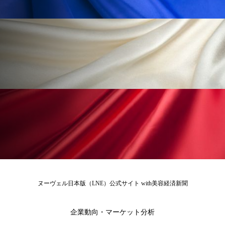
為替相場
熱中症対策
物流問題
特殊メイク
猛暑
生物模倣
用語辞典
男性美容
画像解析
発酵
睡眠
睡眠 美容 金木犀
睡眠美容
秋
秋 冷え
筋膜
精油
素髪ケア やり方
紫外線対策
美容
美容テック
美容と政治
美容ビジネス
美容医療
美容業界
美的感覚
美肌習慣
ヌーヴェル日本版（LNE）公式サイト with美容経済新聞
美脚習慣
老化
肌ケア
肌トラブル
企業動向・マーケット分析
肌バリア
肌荒れ防止
脳
自律神経