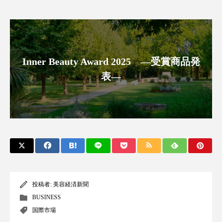
アンチエイジング
アンチソリチュード
インタビュー
インナービューティー 冷え
インナービューティーアワード2025受賞商品
Inner Beauty Award 2025 ―受賞商品発
表―
ウェアラブルデバイス
ウェルネス
ウェルビーイング
エイジングケア
エクソソーム
オーガニック
オゾン
カウンセラー
カウンセリング
カカイオイル
ガジェット
キーワード
投稿者:
美容経済新聞
BUSINESS
クルエルティフリー
クレンジング
国際市場