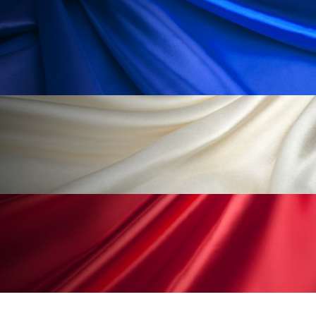
ペアトリートメント
ヘッドスパ
ヘルスケア
ヘルスビューティー
ポジショニング
ボディケア
ホルモン
マーケティング
マイクロスパ
マネジメント
むくみ対策
むくみ改善
メンズスキンケア
メンタルケア
メンタルヘルス
ライフスタイル
リカバリー
リカバリーウェア
リサーチ
リナロール 効果
リラクゼーション
リラックス効果
レチナール
レチノール