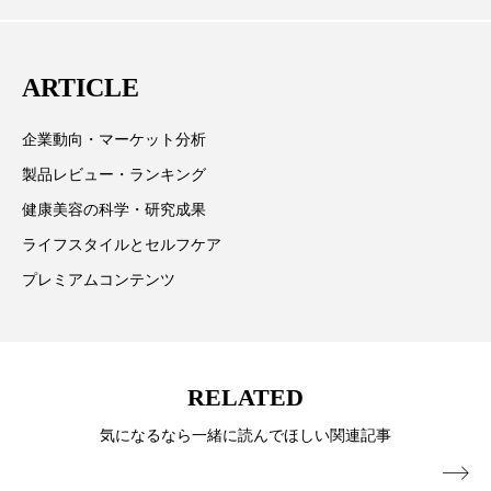
主に美容業界関係者に向けて発信しています。私たち
スマートウォッチ
スマートパッチ
は「キレイをふやす」を企業理念として信頼性の高い
ARTICLE
スマートリング
セーフプレイス
セラミド
情報提供を通じて美容業界の発展に貢献すべく努力し
ています。
企業動向・マーケット分析
セラミド保湿
セルフケア
製品レビュー・ランキング
ソーシャルウェルネス
ソーシャルコマース
健康美容の科学・研究成果
ライフスタイルとセルフケア
タンパク質
ディープクレンジング
プレミアムコンテンツ
デジタルデトックス
デトックス
ドライヤー 温度 髪 ダメージ
ナイアシンアミド
RELATED
ナイトプロテイン
ナイトルーティン 金木犀
気になるなら一緒に読んでほしい関連記事
パーソナライズ
バーチャルメイク
