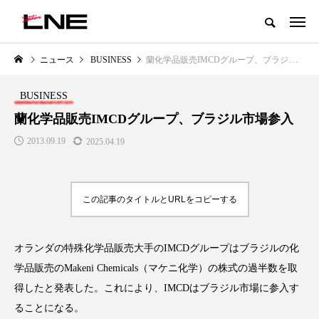
グローバルビューティ＆ヘルスケアビジネス誌
ニュース
BUSINESS
蘭化学品販売IMCDグループ、ブラジル市場参入
NEW POST
カテゴリー毎の最新記事
BUSINESS
LIFESTYLE
BUSINESS
蘭化学品販売IMCDグループ、ブラジル市場参入
2013.09.19
2025.04.19
この記事のタイトルとURLをコピーする
オランダの特殊化学品販売大手のIMCDグループはブラジルの化
SNSの「加工顔」と美容医療｜AI
GWI調査から読み解く2030年の
」
がもたらす可能性とこれから
都市型スパ――身近なウェルネ
学品販売のMakeni Chemicals（マケニ化学）の株式の過半数を取
の次世代モデル
2026.07.13
得したと発表した。これにより、IMCDはブラジル市場に参入す
2026.08.06
ることになる。