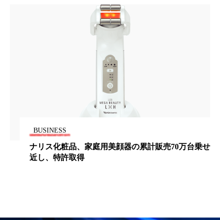
パーフェクト株式会社
バイオハッキング
バイオミメティクス
バイオミメティック
バクチオール
バリア機能
ハロウィ
ハロウィン後スキンケア
ハロウィン翌日 肌リセット
ヒアルロン酸
ビジネスモデル
ビタミンC誘導体
ファシア
BUSINESS
器の累計販売70万台乗せ
ファンケル、水分応答性を
ファスティング
フィトレチノール
プチ断食
ブルーオーシャン
フレグランス 冬
プロンプト
ヘアケア