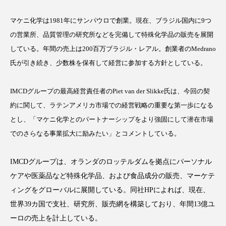
マケニ化学は1981年にサンパウロで創業。現在、ブラジル国内に9つ
の営業所、品質管理の研究所などを完備して特殊化学品の販売を展開
している。年間の売上は200百万ブラジル・レアル。創業者のMedrano
FEATURED
注目の企画
氏が引き続き、少数株を保有して経営に参加する方針としている。
IMCDグループの最高経営責任者のPiet van der Slikke氏は、今回の契
TAG LIST
約に関して、ラテンアメリカ市場での経営戦略の重要な第一歩になる
タグ一覧
とし、「マケニ化学とのパートナーシップをより強固にして潜在市場
でのさらなる事業拡大に励みたい」とコメントしている。
AI
B2B
BeautyTech
ChatGPT
IMCDグループは、オランダのロッテルダムを拠点にパーソナル
Gemini
Instagram
SaaS
SNS
ケアや医薬品など特殊化学品、および食品成分の販売、マーケテ
TikTok
アスタキサンチン
ィングをグローバルに展開している。同社HPによれば、現在、
世界39カ国で支社、研究所、販売網を構築しており、年間13億ユ
アスレジャーコスメ
アレルギー
アロマ
ーロの売上を計上している。