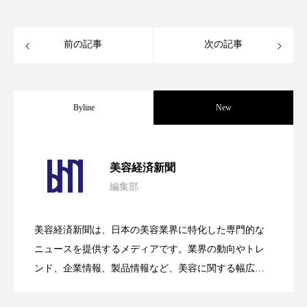
クローズアップ
ケーススタディ
コグニティブヘルス
コスト削減
前の記事
次の記事
コネクテッド・ビューティ
コミュニケーション
コルチゾール
サステナビリティ
Byline
New
サステナブル美容
サプライチェーン
パーフェクト社の「AI美容」事例｜「死
2026.08.04
サプリ
サロンクレンジング
サロン戦略
美容経済新聞
編集部
サロン経営
サロン連略
シャネル
花王、化粧品事業で棚卸資産38%削減
2026.07.28
の谷」克服と酷暑を商機に変えるB2B
美容経済新聞は、日本の美容業界に特化した専門的な
スカルプ クレンジング 頻度
スカルプケア
【技術転用】ポーラの『顔画像解析AI』
2026.07.20
――AI需要予測で猛暑の欠品と過剰在庫
ニュースを提供するメディアです。業界の動向やトレ
SaaSモデル
スキンケア
スキンケア 習慣
ンド、企業情報、製品情報など、美容に関する幅広い
テーマを取り上げています。 編集部では、美容業界の
が猛暑の建設現場に選ばれる理由
スキンケアルーティン
ストレス
スパ
を防ぐDX戦略
取材や情報収集、分析を行い、業界内外の最新情報を