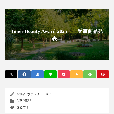
アンチエイジング
アンチソリチュード
インタビュー
インナービューティー 冷え
インナービューティーアワード2025受賞商品
Inner Beauty Award 2025 ―受賞商品発
表―
ウェアラブルデバイス
ウェルネス
ウェルビーイング
エイジングケア
エクソソーム
オーガニック
オゾン
カウンセラー
カウンセリング
カカイオイル
ガジェット
キーワード
投稿者:
ヴァレリー・康子
BUSINESS
クルエルティフリー
クレンジング
国際市場