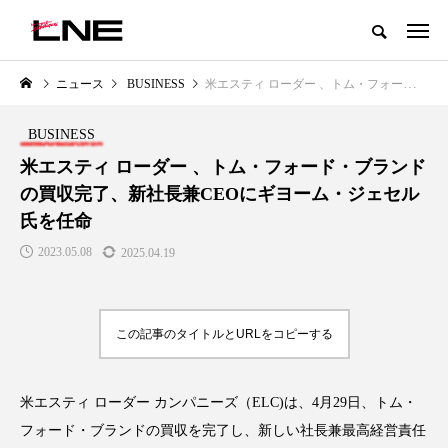
グローバルビューティ＆ヘルスケアビジネス誌
ニュース
BUSINESS
米エスティ ローダー 、トム・フォード・ブランドの買収完了、新社長兼CEOにギヨーム・ジェセル氏を任命
NEW POST
カテゴリー毎の最新記事
BUSINESS
LIFESTYLE
BUSINESS
米エスティ ローダー 、トム・フォード・ブランド
の買収完了、新社長兼CEOにギヨーム・ジェセル
氏を任命
2023.05.08
2025.04.19
この記事のタイトルとURLをコピーする
SNSの「加工顔」と美容医療｜AI
GWI調査から読み解く2030年の
」
がもたらす可能性とこれから
都市型スパ――身近なウェルネ
の次世代モデル
2026.07.13
米エスティ ローダー カンパニーズ（ELC)は、4月29日、トム・
2026.08.06
フォード・ブランドの買収を完了し、新しい社長兼最高経営責任