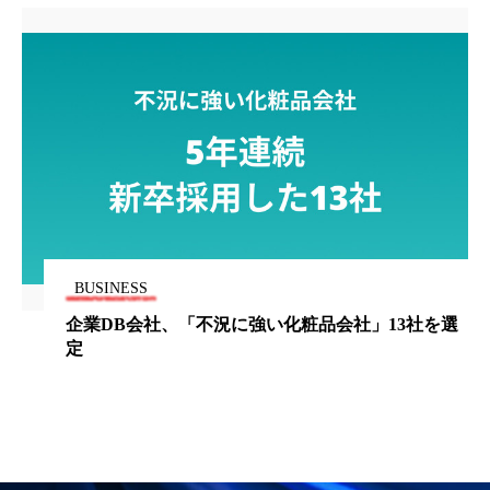
パーフェクト株式会社
バイオハッキング
バイオミメティクス
バイオミメティック
バクチオール
バリア機能
ハロウィ
ハロウィン後スキンケア
ハロウィン翌日 肌リセット
ヒアルロン酸
ビジネスモデル
ビタミンC誘導体
ファシア
BUSINESS
企業DB会社、「不況に強い化粧品会社」13社を選
ファスティング
フィトレチノール
定
プチ断食
ブルーオーシャン
フレグランス 冬
プロンプト
ヘアケア