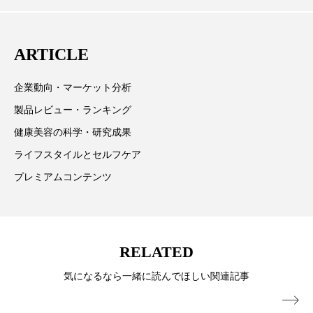
向、新規ビジネスモデルなどを担当。現在はロンドン
スマートウォッチ
スマートパッチ
に在住
ARTICLE
スマートリング
セーフプレイス
セラミド
企業動向・マーケット分析
セラミド保湿
セルフケア
製品レビュー・ランキング
ソーシャルウェルネス
ソーシャルコマース
健康美容の科学・研究成果
ライフスタイルとセルフケア
タンパク質
ディープクレンジング
プレミアムコンテンツ
デジタルデトックス
デトックス
ドライヤー 温度 髪 ダメージ
ナイアシンアミド
RELATED
ナイトプロテイン
ナイトルーティン 金木犀
気になるなら一緒に読んでほしい関連記事
パーソナライズ
バーチャルメイク
