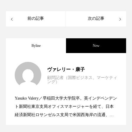
クローズアップ
ケーススタディ
コグニティブヘルス
コスト削減
前の記事
次の記事
コネクテッド・ビューティ
コミュニケーション
コルチゾール
サステナビリティ
Byline
New
サステナブル美容
サプライチェーン
世界の化粧品市場2025年展望：P&G・
2025.06.11
ヴァレリー・康子
サプリ
サロンクレンジング
サロン戦略
顧問記者（国際ビジネス、マーケティ
ング）
資生堂、「女性研究者サイエンスグラン
2023.06.30
サロン経営
サロン連略
シャネル
LVMH・ロレアルの戦略と日本企業の課
Yasuko Valery／早稲田大学大学院卒。英インデペンデン
スカルプ クレンジング 頻度
スカルプケア
米バイオテクノロジー企業アミリス、
2023.06.29
ト」の第16回受賞者決定
ト新聞社東京支局オフィスマネージャーを経て、日本
題
スキンケア
スキンケア 習慣
経済新聞社ロサンゼルス支局で米国西海岸の流通、産
業分野を専門に記者経験を積む。本紙では主に、米国
CEO退任と世界的な人員削除を発表
スキンケアルーティン
ストレス
スパ
欧州の海外メーカー、ブランドの動向、海外市場の動