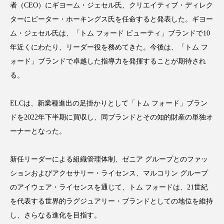
者（CEO）にギヨーム・ジェセル氏、クリエイティブ・ディレク
ターにピーター・ホーキングス氏を任命すると発表した。ギヨー
ム・ジェセル氏は、「トム フォード ビューティ」ブランドで10
年近くにわたり、リーダー役を務めてきた。今後は、「トム フ
FEATURED
注目の企画
ォード」ブランドで卓越した指導力を発揮することが期待され
る。
TAG LIST
ELCは、新業種進出の足掛かりとして「トム フォード」ブラン
タグ一覧
ドを2022年下半期に買収し、同ブランドとその知的財産の単独オ
ーナーとなった。
AI
B2B
BeautyTech
ChatGPT
新任リーダーによる組織管理体制、ゼニア グループとのファッ
Gemini
Instagram
SaaS
SNS
ションおよびアクセサリー・ライセンス、マルコリン グループ
TikTok
アスタキサンチン
のアイウェア・ライセンスを通じて、トム フォードは、21世紀
を代表する世界的ラグジュアリー・ブランドとしての地位を維持
アスレジャーコスメ
アレルギー
アロマ
し、さらなる進化を目指す。