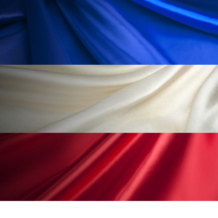
ペアトリートメント
ヘッドスパ
ヘルスケア
ヘルスビューティー
ポジショニング
ボディケア
ホルモン
マーケティング
マイクロスパ
マネジメント
むくみ対策
むくみ改善
メンズスキンケア
メンタルケア
メンタルヘルス
ライフスタイル
リカバリー
リカバリーウェア
リサーチ
リナロール 効果
リラクゼーション
リラックス効果
レチナール
レチノール