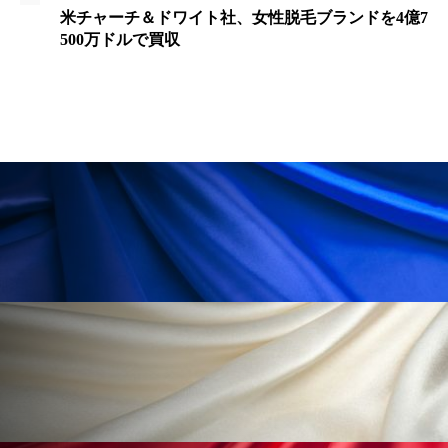
ペアトリートメント
ヘッドスパ
米チャーチ＆ドワイト社、女性脱毛ブランドを4億7
500万ドルで買収
ヘルスケア
ヘルスビューティー
ポジショニング
ボディケア
ホルモン
マーケティング
マイクロスパ
マネジメント
むくみ対策
むくみ改善
メンズスキンケア
メンタルケア
メンタルヘルス
ライフスタイル
リカバリー
リカバリーウェア
リサーチ
リナロール 効果
リラクゼーション
リラックス効果
レチナール
レチノール