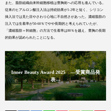
また、脂肪組織由来幹細胞移植は豊胸術への応用も進んでいる。
アンチエイジング
アンチソリチュード
従来のヒアルロン酸注入法は持続効果が1-2年と短く、シリコン
インタビュー
インナービューティー 冷え
挿入法では見た目やさわり心地に不自然さがあった。濃縮脂肪の
注入では生着率が50-60％でやや長期的と考えられていたが、
インナービューティーアワード2025受賞商品
「濃縮脂肪＋幹細胞」の方法で生着率は80％を越え、豊胸の長期
的効果が認められたことになる。
ウェアラブルデバイス
ウェルネス
ウェルビーイング
エイジングケア
エクソソーム
オーガニック
オゾン
Inner Beauty Award 2025 ―受賞商品発
カウンセラー
カウンセリング
表―
カカイオイル
ガジェット
キーワード
クルエルティフリー
クレンジング