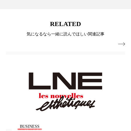
パーフェクト株式会社
バイオハッキング
バイオミメティクス
バイオミメティック
RELATED
バクチオール
バリア機能
ハロウィ
気になるなら一緒に読んでほしい関連記事

ハロウィン後スキンケア
ハロウィン翌日 肌リセット
ヒアルロン酸
ビジネスモデル
ビタミンC誘導体
ファシア
ファスティング
フィトレチノール
プチ断食
ブルーオーシャン
フレグランス 冬
プロンプト
ヘアケア
BUSINESS