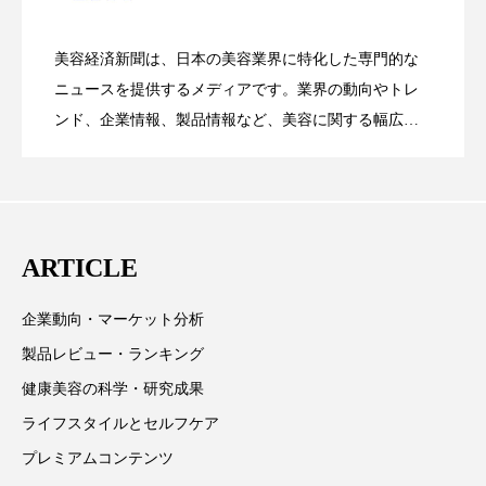
花王、化粧品事業で棚卸資産38%削減
2026.07.28
の谷」克服と酷暑を商機に変えるB2B
スマートウォッチ
スマートパッチ
美容経済新聞は、日本の美容業界に特化した専門的な
【技術転用】ポーラの『顔画像解析AI』
2026.07.20
――AI需要予測で猛暑の欠品と過剰在庫
スマートリング
セーフプレイス
セラミド
ニュースを提供するメディアです。業界の動向やトレ
SaaSモデル
ンド、企業情報、製品情報など、美容に関する幅広い
セラミド保湿
セルフケア
テーマを取り上げています。 編集部では、美容業界の
が猛暑の建設現場に選ばれる理由
を防ぐDX戦略
取材や情報収集、分析を行い、業界内外の最新情報を
ソーシャルウェルネス
ソーシャルコマース
主に美容業界関係者に向けて発信しています。私たち
は「キレイをふやす」を企業理念として信頼性の高い
タンパク質
ディープクレンジング
ARTICLE
情報提供を通じて美容業界の発展に貢献すべく努力し
デジタルデトックス
デトックス
ています。
企業動向・マーケット分析
ドライヤー 温度 髪 ダメージ
ナイアシンアミド
製品レビュー・ランキング
健康美容の科学・研究成果
ナイトプロテイン
ナイトルーティン 金木犀
ライフスタイルとセルフケア
パーソナライズ
バーチャルメイク
プレミアムコンテンツ