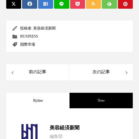
クローズアップ
ケーススタディ
コグニティブヘルス
コスト削減
投稿者:
美容経済新聞
コネクテッド・ビューティ
コミュニケーション
BUSINESS
国際市場
コルチゾール
サステナビリティ
サステナブル美容
サプライチェーン
前の記事
次の記事
サプリ
サロンクレンジング
サロン戦略
サロン経営
サロン連略
シャネル
Byline
New
スカルプ クレンジング 頻度
スカルプケア
スキンケア
スキンケア 習慣
パーフェクト社の「AI美容」事例｜「死
2026.08.04
美容経済新聞
スキンケアルーティン
ストレス
スパ
編集部