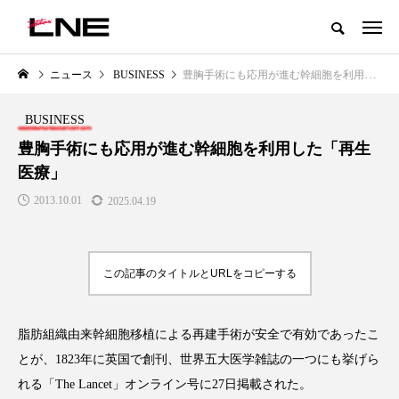
グローバルビューティ＆ヘルスケアビジネス誌
ニュース
BUSINESS
豊胸手術にも応用が進む幹細胞を利用した「再生医療」
NEW POST
カテゴリー毎の最新記事
BUSINESS
LIFESTYLE
BUSINESS
豊胸手術にも応用が進む幹細胞を利用した「再生
医療」
2013.10.01
2025.04.19
この記事のタイトルとURLをコピーする
SNSの「加工顔」と美容医療｜AI
GWI調査から読み解く2030年の
」
がもたらす可能性とこれから
都市型スパ――身近なウェルネ
脂肪組織由来幹細胞移植による再建手術が安全で有効であったこ
の次世代モデル
2026.07.13
とが、1823年に英国で創刊、世界五大医学雑誌の一つにも挙げら
2026.08.06
れる「The Lancet」オンライン号に27日掲載された。