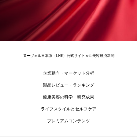
ローカル
ロンジェビティ
下半身美容
乾燥 対策 冬 スキンケア
乾燥対策
乾燥肌対策
他者との再接続
企業・経済
価格改定
保湿
保湿と香り
保湿成分
ヌーヴェル日本版（LNE）公式サイト with美容経済新聞
健康寿命
光老化
免疫 肌
企業動向・マーケット分析
冬 UVケア
冬 美容 習慣
製品レビュー・ランキング
健康美容の科学・研究成果
冬 髪 ツヤ 出す 方法
冬 髪 乾燥 改善 方法
ライフスタイルとセルフケア
冬スキンケア
冬の乾燥肌
冬の印象美
プレミアムコンテンツ
冬の準備
冬美容
冷え対策