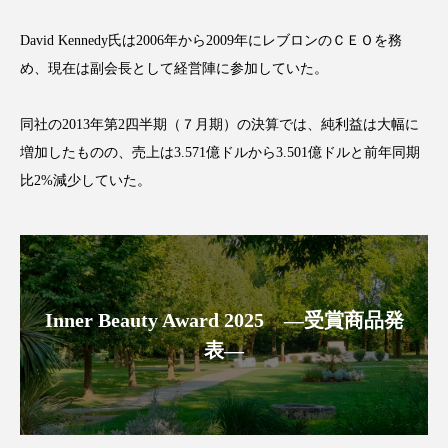
David Kennedy氏は2006年から2009年にレブロンのＣＥＯを務
め、現在は副会長として経営陣に参加していた。
FEATURED
注目の企画
同社の2013年第2四半期（７月期）の決算では、純利益は大幅に
増加したものの、売上は3.571億ドルから3.501億ドルと前年同期
比2%減少していた。
TAG LIST
タグ一覧
AI
B2B
BeautyTech
ChatGPT
Inner Beauty Award 2025 ―受賞商品発
Gemini
Instagram
SaaS
SNS
表―
TikTok
アスタキサンチン
アスレジャーコスメ
アレルギー
アロマ