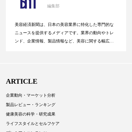
クローズアップ
ケーススタディ
編集部
花王、化粧品事業で棚卸資産38%削減
2026.07.28
の谷」克服と酷暑を商機に変えるB2B
コグニティブヘルス
コスト削減
美容経済新聞は、日本の美容業界に特化した専門的な
コネクテッド・ビューティ
コミュニケーション
【技術転用】ポーラの『顔画像解析AI』
2026.07.20
――AI需要予測で猛暑の欠品と過剰在庫
ニュースを提供するメディアです。業界の動向やトレ
SaaSモデル
ンド、企業情報、製品情報など、美容に関する幅広い
コルチゾール
サステナビリティ
テーマを取り上げています。 編集部では、美容業界の
が猛暑の建設現場に選ばれる理由
を防ぐDX戦略
サステナブル美容
サプライチェーン
取材や情報収集、分析を行い、業界内外の最新情報を
主に美容業界関係者に向けて発信しています。私たち
サプリ
サロンクレンジング
サロン戦略
は「キレイをふやす」を企業理念として信頼性の高い
ARTICLE
情報提供を通じて美容業界の発展に貢献すべく努力し
サロン経営
サロン連略
シャネル
ています。
企業動向・マーケット分析
スカルプ クレンジング 頻度
スカルプケア
製品レビュー・ランキング
スキンケア
スキンケア 習慣
健康美容の科学・研究成果
ライフスタイルとセルフケア
スキンケアルーティン
ストレス
スパ