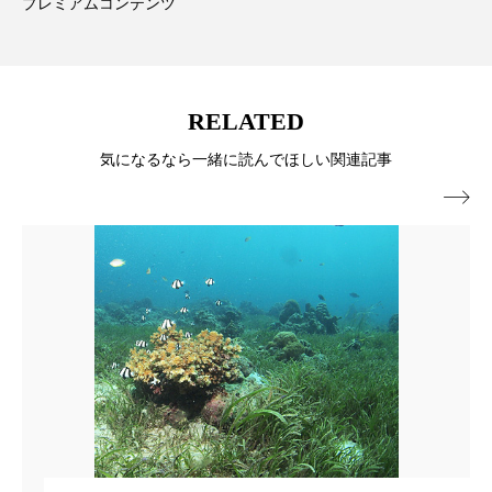
プレミアムコンテンツ
スマートウォッチ
スマートパッチ
スマートリング
セーフプレイス
セラミド
RELATED
セラミド保湿
セルフケア
気になるなら一緒に読んでほしい関連記事
ソーシャルウェルネス
ソーシャルコマース

タンパク質
ディープクレンジング
デジタルデトックス
デトックス
ドライヤー 温度 髪 ダメージ
ナイアシンアミド
ナイトプロテイン
ナイトルーティン 金木犀
パーソナライズ
バーチャルメイク