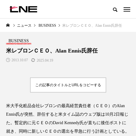
グローバルビューティ＆ヘルスケアビジネス誌
ニュース
BUSINESS
米レブロンＣＥＯ、Alan Ennis氏辞任
NEW POST
カテゴリー毎の最新記事
BUSINESS
LIFESTYLE
BUSINESS
米レブロンＣＥＯ、Alan Ennis氏辞任
2013.10.07
2025.04.19
この記事のタイトルとURLをコピーする
米大手化粧品会社レブロンの最高経営責任者（ＣＥＯ）のAlan
SNSの「加工顔」と美容医療｜AI
GWI調査から読み解く2030年の
」
がもたらす可能性とこれから
都市型スパ――身近なウェルネ
Ennis氏が突然、辞任すると米タイム誌のウェブ版は10月2日報じ
の次世代モデル
2026.07.13
た。暫定的に元ＣＥＯのDavid Kennedy氏が直ちに後任ポストに
2026.08.06
就き、同時に新しいＣＥＯの選出を早急に行う計画としている。