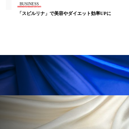
BUSINESS
パーフェクト株式会社
バイオハッキング
「スピルリナ」で美容やダイエット効率UPに
バイオミメティクス
バイオミメティック
バクチオール
バリア機能
ハロウィ
ハロウィン後スキンケア
ハロウィン翌日 肌リセット
ヒアルロン酸
ビジネスモデル
ビタミンC誘導体
ファシア
ファスティング
フィトレチノール
プチ断食
ブルーオーシャン
フレグランス 冬
プロンプト
ヘアケア