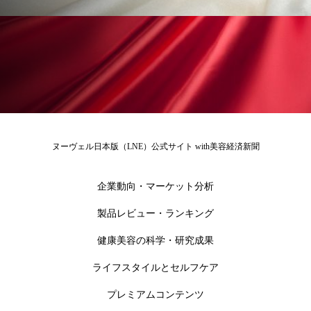
ペアトリートメント
ヘッドスパ
ヘルスケア
ヘルスビューティー
ポジショニング
ボディケア
ホルモン
マーケティング
マイクロスパ
マネジメント
むくみ対策
むくみ改善
ヌーヴェル日本版（LNE）公式サイト with美容経済新聞
メンズスキンケア
メンタルケア
企業動向・マーケット分析
メンタルヘルス
ライフスタイル
製品レビュー・ランキング
リカバリー
リカバリーウェア
リサーチ
健康美容の科学・研究成果
リナロール 効果
リラクゼーション
ライフスタイルとセルフケア
プレミアムコンテンツ
リラックス効果
レチナール
レチノール