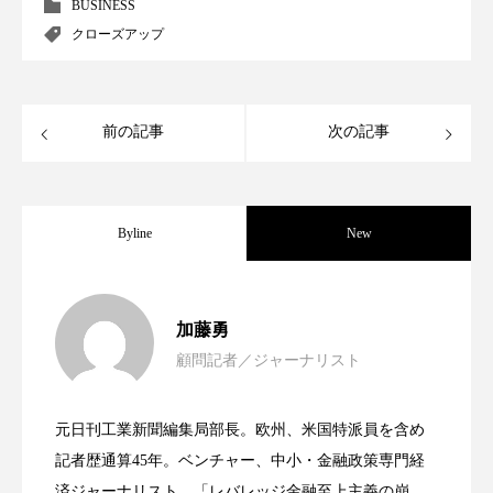
BUSINESS
クローズアップ
スマートウォッチ
スマートパッチ
スマートリング
セーフプレイス
セラミド
前の記事
次の記事
セラミド保湿
セルフケア
ソーシャルウェルネス
ソーシャルコマース
Byline
New
タンパク質
ディープクレンジング
デジタルデトックス
デトックス
女性経営者連載１１・ミック・ケミスト
2021.11.30
加藤勇
ドライヤー 温度 髪 ダメージ
ナイアシンアミド
顧問記者／ジャーナリスト
女性経営者連載１１・ミック・ケミスト
2021.11.26
リー（下） ～営業と技術が一体となっ
ナイトプロテイン
ナイトルーティン 金木犀
元日刊工業新聞編集局部長。欧州、米国特派員を含め
女性経営者連載１１・ミック・ケミスト
2021.11.26
リー （下） ～営業と技術が一体とな
パーソナライズ
バーチャルメイク
記者歴通算45年。ベンチャー、中小・金融政策専門経
てOEM受注～
済ジャーナリスト。「レバレッジ金融至上主義の崩