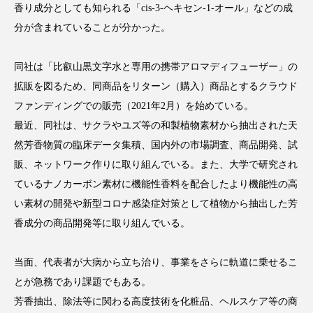
香り成分としても知られる「cis-3-ヘキセン-1-オール」などの成
アンチエイジング
アンチソリチュード
分が含まれていることが分かった。
インタビュー
インナービューティー 冷え
同社は「比叡山黒文字水と専用の携帯アロマディフューザー」の
インナービューティーアワード2025受賞商品
拡販を図るため、同商品をリターン（購入）商品とするクラウド
ファンディングでの販売（2021年2月）を始めている。
ウェアラブルデバイス
ウェルネス
最近、同社は、サクラやユズ等の和製植物素材から抽出された天
然芳香物質の臨床データ集積、国内外の市場調査、商品開発、試
ウェルビーイング
エイジングケア
販、ネットワーク作りに取り組んでいる。また、大学で研究され
エクソソーム
オーガニック
オゾン
ているナノカーボン素材に機能性香料を配合したより機能性の高
い素材の開発や新型コロナ感染症対策として植物から抽出した芳
カウンセラー
カウンセリング
香成分の商品開発等に取り組んでいる。
カカイオイル
ガジェット
キーワード
当面、代表者が大病から立ち治り、事業をさらに軌道に乗せるこ
クルエルティフリー
クレンジング
とが急務であり課題でもある。
芳香抽出、除法等に関わる高度技術を化粧品、ヘルスケア等の商