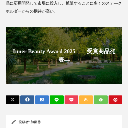
クローズアップ
ケーススタディ
品に応用開発して市場に投入し、拡販することに多くのステ―ク
ホルダーからの期待が高い。
コグニティブヘルス
コスト削減
コネクテッド・ビューティ
コミュニケーション
コルチゾール
サステナビリティ
Inner Beauty Award 2025 ―受賞商品発
サステナブル美容
サプライチェーン
表―
サプリ
サロンクレンジング
サロン戦略
サロン経営
サロン連略
シャネル
スカルプ クレンジング 頻度
スカルプケア
スキンケア
スキンケア 習慣
投稿者:
加藤勇
スキンケアルーティン
ストレス
スパ