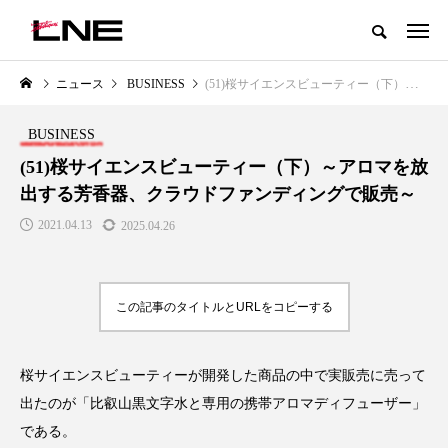
グローバルビューティ＆ヘルスケアビジネス誌
ニュース
BUSINESS
(51)桜サイエンスビューティー（下）～アロマを放出する芳香器、クラウドファンディングで販売～
NEW POST
カテゴリー毎の最新記事
BUSINESS
LIFESTYLE
BUSINESS
(51)桜サイエンスビューティー（下）～アロマを放
出する芳香器、クラウドファンディングで販売～
2021.04.13
2025.04.26
この記事のタイトルとURLをコピーする
SNSの「加工顔」と美容医療｜AI
GWI調査から読み解く2030年の
」
がもたらす可能性とこれから
都市型スパ――身近なウェルネ
桜サイエンスビューティーが開発した商品の中で実販売に売って
の次世代モデル
2026.07.13
出たのが「比叡山黒文字水と専用の携帯アロマディフューザー」
2026.08.06
である。