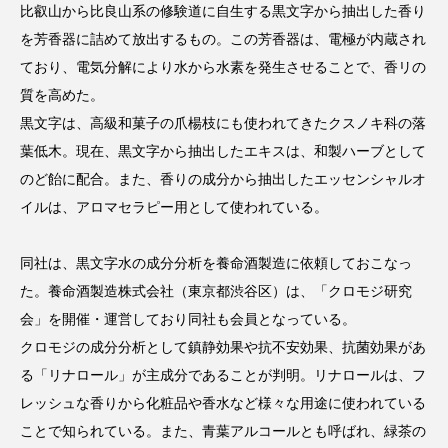
比叡山から比良山系の修験道に自生する黒文字から抽出した香り
を芳香器に詰めて放出するもの。この芳香器は、電極が内蔵され
ており、電気分解により水から水素を発生させることで、香リの
質を高めた。
FEATURED
注目の企画
黒文字は、高級和菓子の爪楊枝にも使われてきたクスノキ科の落
葉低木。現在、黒文字から抽出したエキスは、和製ハーブとして
のど飴に配合。また、香りの成分から抽出したエッセンシャルオ
TAG LIST
イルは、アロマセラピー用として使われている。
タグ一覧
同社は、黒文字水の成分分析を養命酒製造に依頼しておこなっ
AI
B2B
BeautyTech
ChatGPT
た。養命酒製造株式会社（東京都渋谷区）は、「クロモジ研究
会」を開催・運営しており同社も会員となっている。
Gemini
Instagram
SaaS
SNS
クロモジの成分分析として鎮静効果や抗不安効果、抗菌効果があ
TikTok
アスタキサンチン
る「リナロール」が主成分であることが判明。リナロールは、フ
レッシュな香りから化粧品や香水など様々な用途に使われている
アスレジャーコスメ
アレルギー
アロマ
ことで知られている。また、青葉アルコールとも呼ばれ、緑茶の