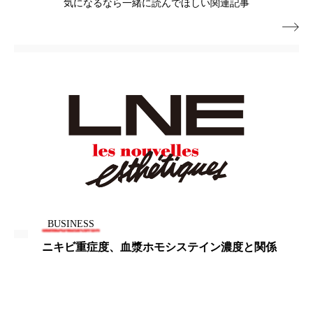
ペアトリートメント
ヘッドスパ
気になるなら一緒に読んでほしい関連記事

ヘルスケア
ヘルスビューティー
ポジショニング
ボディケア
ホルモン
マーケティング
マイクロスパ
マネジメント
むくみ対策
むくみ改善
メンズスキンケア
メンタルケア
メンタルヘルス
ライフスタイル
BUSINESS
リカバリー
リカバリーウェア
リサーチ
ニキビ重症度、血漿ホモシステイン濃度と関係
リナロール 効果
リラクゼーション
リラックス効果
レチナール
レチノール