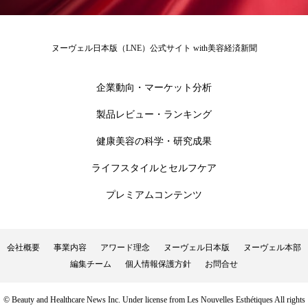
冷え性改善
加工アプリ
加工フィルター
加工顔
労働環境
国内市場
国際市場
ヌーヴェル日本版（LNE）公式サイト with美容経済新聞
地政学リスク
外出控え
夜 スキンケア 香り
企業動向・マーケット分析
孤独
巡らせるケア
巡りケア
差別化
製品レビュー・ランキング
健康美容の科学・研究成果
廃棄ロス
成分
技術経営
技術転用
ライフスタイルとセルフケア
抗酸化
抗酸化ケア
断食
新商品
プレミアムコンテンツ
日中関係
日焼け止め
時間制限食
東洋医学
梅雨
棚卸資産
汗ケア
会社概要
事業内容
アワード理念
ヌーヴェル日本版
ヌーヴェル本部
編集チーム
個人情報保護方針
お問合せ
温活スキンケア
温活女子
温活習慣
© Beauty and Healthcare News Inc. Under license from Les Nouvelles Esthétiques All rights