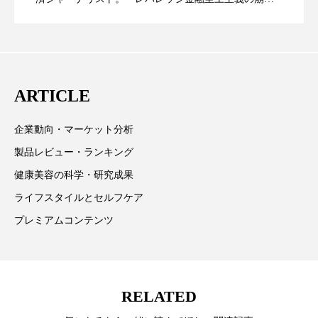
パーフェクト株式会社
バイオハッキング
壊」など著述多数。本誌では主に、経済部門、企業取
リー（上） ～研究所で自前化粧品を開
ってOEM受注～
材を担当。
バイオミメティクス
バイオミメティック
発、クリーム人気商品に～
バクチオール
バリア機能
ハロウィ
ARTICLE
ハロウィン後スキンケア
企業動向・マーケット分析
ハロウィン翌日 肌リセット
ヒアルロン酸
製品レビュー・ランキング
健康美容の科学・研究成果
ビジネスモデル
ビタミンC誘導体
ファシア
ライフスタイルとセルフケア
ファスティング
フィトレチノール
プレミアムコンテンツ
プチ断食
ブルーオーシャン
フレグランス 冬
プロンプト
ヘアケア
RELATED