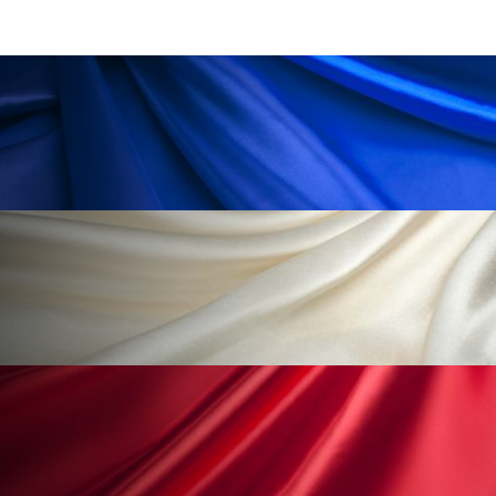
ローカル
ロンジェビティ
下半身美容
乾燥 対策 冬 スキンケア
乾燥対策
乾燥肌対策
他者との再接続
企業・経済
価格改定
保湿
保湿と香り
保湿成分
健康寿命
光老化
免疫 肌
冬 UVケア
冬 美容 習慣
冬 髪 ツヤ 出す 方法
冬 髪 乾燥 改善 方法
冬スキンケア
冬の乾燥肌
冬の印象美
冬の準備
冬美容
冷え対策