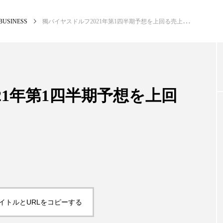
BUSINESS
獨バイヤスドルフ2021年第1四半期予想を上回る売上高
NEW POST
カテゴリー毎の最新記事
21年第1四半期予想を上回
BUSINESS
PR
イトルとURLをコピーする