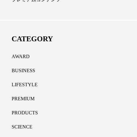
ディカルクリニック｜本郷
レチノール代替成分と
長：内科と循環器専門医の知
オールやレチナールなど
り拓く、再生医療と統合医
果と活用法
CATEGORY
たな価値
2026.07.30
.04.28
AWARD
BUSINESS
LIFESTYLE
PREMIUM
PRODUCTS
SCIENCE