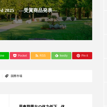
 Award 2025 ―受賞商品発表―
TAG LIST
タグ一覧
ChatGPT
Gemini
Instagram
SaaS
SN
ine
Pocket
RSS
feedly
Pin it
ジャーコスメ
アレルギー
アロマ
アンチエイジン
国際市場
ューティー 冷え
インナービューティーアワード2025受賞商品
ング
エイジングケア
エクソソーム
オーガニック
ング
カカイオイル
ガジェット
キーワード
思春期男女の体力低下、体