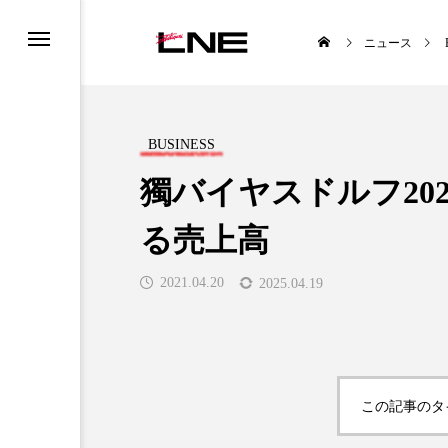
ニュース
BUSINESS
獨バイヤスドルフ20
る売上高
UCTS
LIFESTYLE
2021.04.20
2025.04.19

この記事のタ