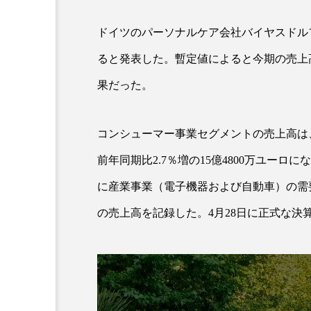
ドイツのパーソナルケア会社バイヤスドルフ
超が「ながら美容」を実
SNSの「加工顔」と美容医療
ると発表した。暫定値によると今期の売上高は
を有効に使いたい」が9
がもたらす可能性とこれか
2026.07.13
果だった。
9
コンシューマー事業セグメントの売上高は
前年同期比2.7％増の15億4800万ユー
に産業事業（電子機器および自動車）の需要高
の売上高を記録した。4月28日に正式な決