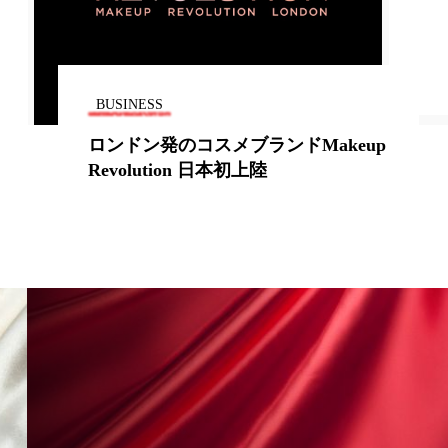
地政学リスク
廃棄ロス
成分
BUSINESS
日焼け止め
ロンドン発のコスメブランドMakeup
Revolution 日本初上陸
温活女子
温活習慣
語辞典
男性美容
筋膜
精油
ネス
美容医療
ル
肌バリア
ウェルネス
酷暑