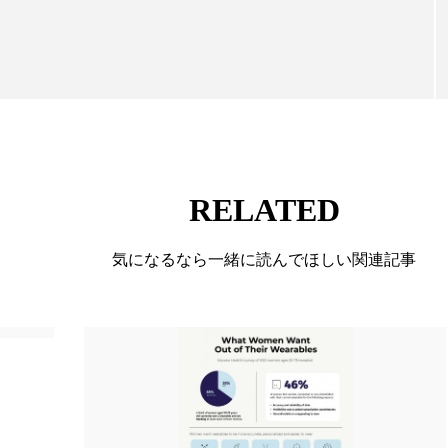
ハロウィン翌日 肌リセット
ヒアルロン酸
ビジネスモデ
フィトレチノール
プチ断食
ブルーオーシャン
ペアトリートメント
ヘッドスパ
ヘルスケア
ヘ
ア
ホルモン
マーケティング
マイクロスパ
メンズスキンケア
メンタルケア
メンタルヘルス
RELATED
ェア
リサーチ
リナロール 効果
リラクゼーション
気になるなら一緒に読んでほしい関連記事
ローカル
ロンジェビティ
下半身美容
乾燥 
他者との再接続
企業・経済
価格改定
保湿
免疫 肌
冬 UVケア
冬 美容 習慣
冬 髪 ツヤ 出す 
冬の印象美
冬の準備
冬美容
冷え対策