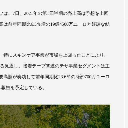
は、7日、2021年の第1四半期の売上高は予想を上回
｜AI
GWI調査から読み解く2030年の都
青山メ
前年同期比6.3％増の19億4500万ユーロと好調な結
ら
市型スパ――身近なウェルネスの
玲 院
次世代モデル
見が切
療の新
2026.08.06
2026
、特にスキンケア事業が市場を上回ったことにより、
ロになる見通し。接着テープ関連のテサ事業セグメントは主
騰が奏功して前年同期比23.6％の3億9700万ユーロ
FEATURED
算報告を予定している。
注目の企画