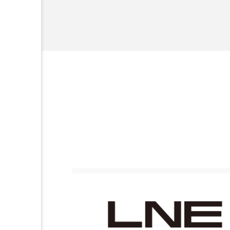
ハロウィン後スキンケア
ファシア
ファスティング
プロンプト
ヘアケア
ポジショニング
ボディケ
むくみ対策
むくみ改善
リカバリー
リカバリーウ
レチナール
レチノール
乾燥対策
乾燥肌対策
健康寿命
光老化
冬スキンケア
冬の乾燥肌