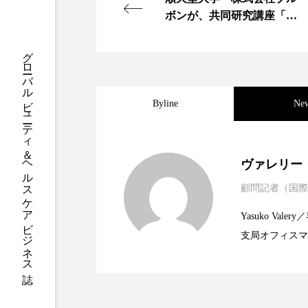
クレンジング
クローズア
ボンが、共同研究講座「先
進老化制御学講座」開設
コネクテッド・ビューティ
グローバルビューティ＆ヘルスケアビジネス誌
サプライチェーン
サプリ
Byline
Ne
スカルプ クレンジング 頻度
ストレス
スパ
ス
2025.06.11
世界の化粧品市場2025
ヴァレリー
セラミド保湿
セルフケア
顧問記者（国際
2023.06.30
資生堂、「女性研究者サ
題
ディープクレンジング
デ
Yasuko V
支局オフィスマ
2023.06.29
米バイオテクノロジー企
ナイトプロテイン
ナイト
で米国西海岸の
に、米国欧州の
バイオハッキング
バイオ
規ビジネスモデ