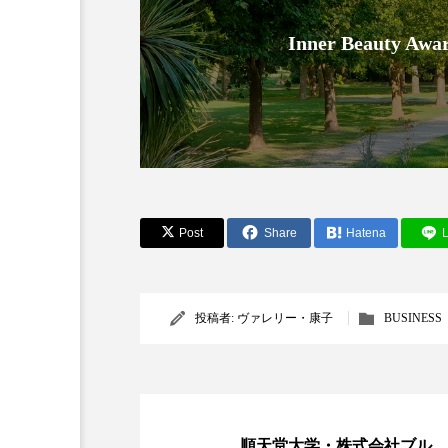
Inner Beauty
AI
B2B
BeautyTech
Post
Share
Hatena
L
アスタキサンチン
アスレ
投稿者:
ヴァレリー・康子
BUSINESS
インタビュー
インナービ
ウェルネス
ウェルビーイ
カウンセラー
カウンセリ
順天堂大学・株式会社ブル