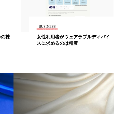
ー
加工顔
労働環境
国内市場
国際市場
香り
孤独
巡らせるケア
巡りケア
差別化
BUSINESS
抗酸化
抗酸化ケア
断食
新商品
日中関係
Oの株
女性利用者がウェアラブルディバイ
スに求めるのは精度
梅雨
棚卸資産
汗ケア
温活スキンケア
物流問題
特殊メイク
猛暑
生物模倣
用
眠
睡眠 美容 金木犀
睡眠美容
秋
秋 冷え
対策
美容
美容テック
美容と政治
美容ビジ
美肌習慣
美脚習慣
老化
肌ケア
肌トラブ
律神経
花王
血行促進
過剰在庫
都市型美容