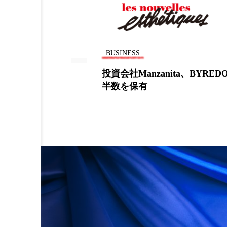
加工アプリ
加工フィルタ
外出控え
夜 スキンケア 
BUSINESS
技術経営
技術転用
ア全米でデビ
投資会社Manzanita、BYRED
半数を保有
時間制限食
東洋医学
為替相場
熱中症対策
画像解析
発酵
睡
素髪ケア やり方
紫外線
美容業界
美的感覚
肌荒れ防止
脳
自