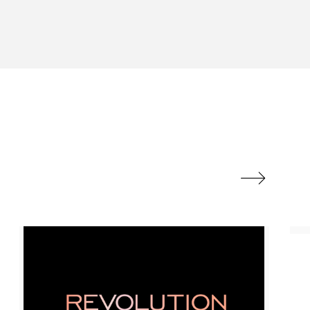
ル
ビタミンC誘導体
フレグランス 冬
ルスビューティー
マネジメント
ライフスタイル
リラックス効果

対策 冬 スキンケア
保湿と香り
保湿成分
方法
冬 髪 乾燥 改善 方法
冷え性改善