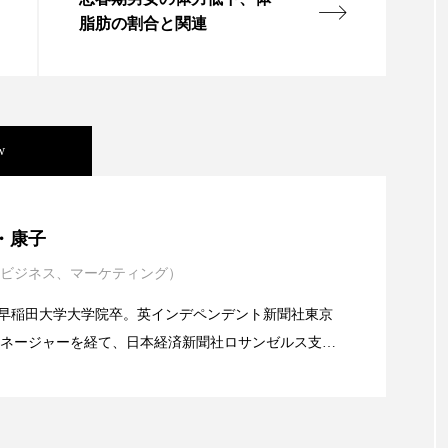
ップ
ケーススタディ
コグニティブヘルス
コスト
脂肪の割合と関連
コミュニケーション
コルチゾール
サステナビリティ
サロンクレンジング
サロン戦略
サロン経営
w
スカルプケア
スキンケア
スキンケア 習慣
ス
マートウォッチ
スマートパッチ
スマートリング
セ
年展望：P&G・LVMH・ロレアルの戦略と日本企業の課
・康子
ソーシャルウェルネス
ソーシャルコマース
タン
ビジネス、マーケティング）
イエンスグラント」の第16回受賞者決定
ジタルデトックス
デトックス
ドライヤー 温度 髪 ダメー
alery／早稲田大学大学院卒。英インデペンデント新聞社東京
ネージャーを経て、日本経済新聞社ロサンゼルス支局
業アミリス、CEO退任と世界的な人員削除を発表
ルーティン 金木犀
パーソナライズ
バーチャルメイク
流通、産業分野を専門に記者経験を積む。本紙では主
海外メーカー、ブランドの動向、海外市場の動向、新
ミメティクス
バイオミメティック
バクチオール
ルなどを担当。現在はロンドンに在住