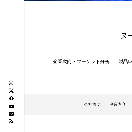
金木犀 スキンケア
金木犀
香りケア
香りの重ね使い
髪 静電気 冬 対策
髪のバ
ヌ
企業動向・マーケット分析
製品
会社概要
事業内容