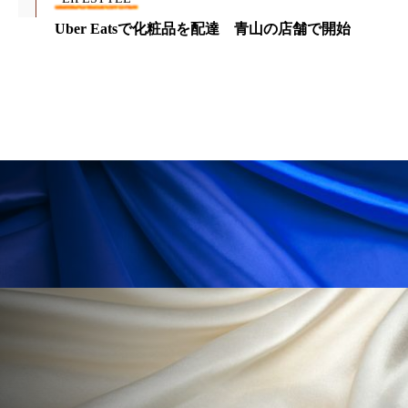
冷え性改善
加工アプリ
加工フィルター
Uber Eatsで化粧品を配達 青山の店舗で開始
加工顔
労働環境
国内市場
国際市場
地政学リスク
外出控え
夜 スキンケア 香り
孤独
巡らせるケア
巡りケア
差別化
廃棄ロス
成分
技術経営
技術転用
抗酸化
抗酸化ケア
断食
新商品
日中関係
日焼け止め
時間制限食
東洋医学
梅雨
棚卸資産
汗ケア
温活スキンケア
温活女子
温活習慣