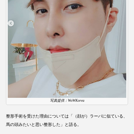
クローズアップ
ケーススタディ
コグニティブヘルス
コスト削減
コネクテッド・ビューティ
コミュニケーション
コルチゾール
サステナビリティ
サステナブル美容
サプライチェーン
サプリ
サロンクレンジング
サロン戦略
サロン経営
サロン連略
シャネル
写真提供：WoWKorea
スカルプ クレンジング 頻度
スカルプケア
スキンケア
スキンケア 習慣
整形手術を受けた理由については「（顔が）ラーバに似ている、
馬の頭みたいと思い整形した」と語る。
スキンケアルーティン
ストレス
スパ