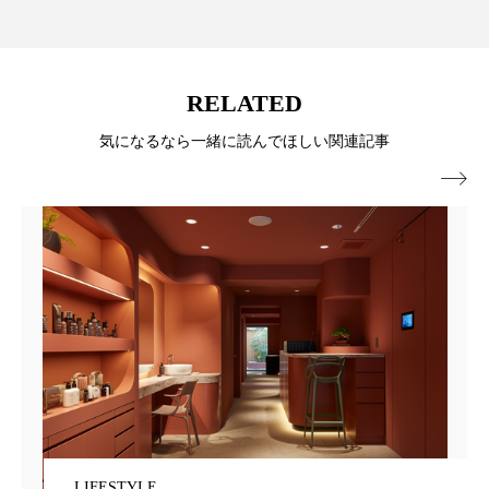
ローカル
ロンジェビティ
下半身美容
乾燥 対策 冬 スキンケア
乾燥対策
RELATED
乾燥肌対策
他者との再接続
企業・経済
気になるなら一緒に読んでほしい関連記事

価格改定
保湿
保湿と香り
保湿成分
健康寿命
光老化
免疫 肌
冬 UVケア
冬 美容 習慣
冬 髪 ツヤ 出す 方法
冬 髪 乾燥 改善 方法
冬スキンケア
冬の乾燥肌
冬の印象美
冬の準備
冬美容
冷え対策
LIFESTYLE