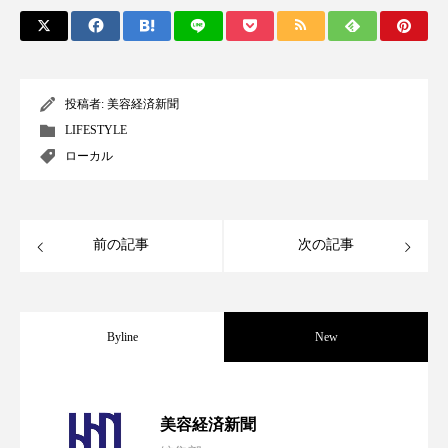
パーフェクト株式会社
バイオハッキング
バイオミメティクス
バイオミメティック
投稿者:
美容経済新聞
バクチオール
バリア機能
ハロウィ
LIFESTYLE
ローカル
ハロウィン後スキンケア
ハロウィン翌日 肌リセット
ヒアルロン酸
前の記事
次の記事
ビジネスモデル
ビタミンC誘導体
ファシア
ファスティング
フィトレチノール
Byline
New
プチ断食
ブルーオーシャン
パーフェクト社の「AI美容」事例｜「死
2026.08.04
フレグランス 冬
プロンプト
ヘアケア
美容経済新聞