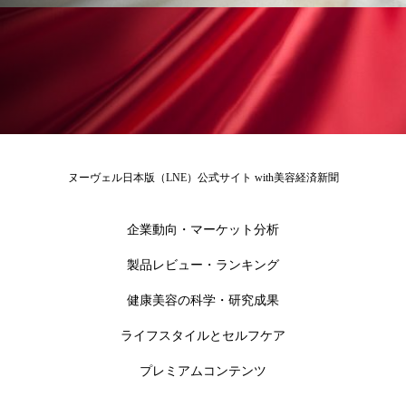
為替相場
熱中症対策
物流問題
特殊メイク
猛暑
生物模倣
用語辞典
男性美容
画像解析
発酵
睡眠
睡眠 美容 金木犀
睡眠美容
秋
秋 冷え
筋膜
精油
素髪ケア やり方
ヌーヴェル日本版（LNE）公式サイト with美容経済新聞
紫外線対策
美容
美容テック
企業動向・マーケット分析
美容と政治
美容ビジネス
美容医療
製品レビュー・ランキング
健康美容の科学・研究成果
美容業界
美的感覚
美肌習慣
ライフスタイルとセルフケア
美脚習慣
老化
肌ケア
肌トラブル
プレミアムコンテンツ
肌バリア
肌荒れ防止
脳
自律神経