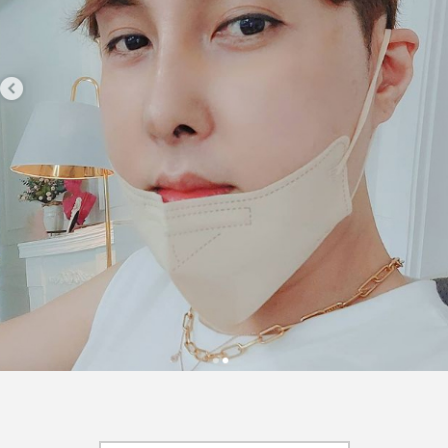
FEATURED
注目の企画
TAG LIST
タグ一覧
AI
B2B
BeautyTech
ChatGPT
Gemini
Instagram
SaaS
SNS
TikTok
アスタキサンチン
アスレジャーコスメ
アレルギー
アロマ