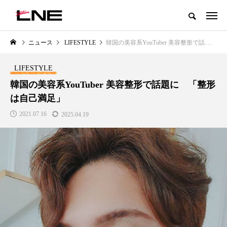
グローバルビューティ＆ヘルスケアビジネス誌
ニュース
LIFESTYLE
韓国の美容系YouTuber 美容整形で話題に 「整形は自己満足」
NEW POST
カテゴリー毎の最新記事
LIFESTYLE
PREMIUM
SCIENCE
韓国の美容系YouTuber 美容整形で話題に 「整形
は自己満足」
2021.07.16
2025.04.19
30年の
青山メディカルクリニック｜本郷
レチノール代替成分とは
ェルネス
玲 院長：内科と循環器専門医の
オールやレチナールなど
知見が切り拓く、再生医療と統合
効果と活用法
医療の新たな価値
2026.07.30
2026.04.28