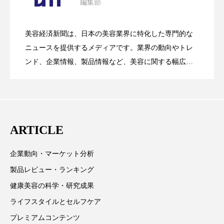
ペアトリートメント
ヘッドスパ
編集部
花王、化粧品事業で棚卸資産38%削減
2026.07.28
の谷」克服と酷暑を商機に変えるB2B
ヘルスケア
ヘルスビューティー
美容経済新聞は、日本の美容業界に特化した専門的な
【技術転用】ポーラの『顔画像解析AI』
2026.07.20
――AI需要予測で猛暑の欠品と過剰在庫
ニュースを提供するメディアです。業界の動向やトレ
SaaSモデル
ポジショニング
ボディケア
ホルモン
ンド、企業情報、製品情報など、美容に関する幅広い
マーケティング
マイクロスパ
テーマを取り上げています。 編集部では、美容業界の
が猛暑の建設現場に選ばれる理由
を防ぐDX戦略
取材や情報収集、分析を行い、業界内外の最新情報を
マネジメント
むくみ対策
むくみ改善
主に美容業界関係者に向けて発信しています。私たち
は「キレイをふやす」を企業理念として信頼性の高い
メンズスキンケア
メンタルケア
ARTICLE
情報提供を通じて美容業界の発展に貢献すべく努力し
メンタルヘルス
ライフスタイル
ています。
企業動向・マーケット分析
リカバリー
リカバリーウェア
リサーチ
製品レビュー・ランキング
健康美容の科学・研究成果
リナロール 効果
リラクゼーション
ライフスタイルとセルフケア
リラックス効果
レチナール
レチノール
プレミアムコンテンツ