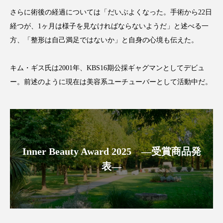
さらに術後の経過については「だいぶよくなった。手術から22日
スマートウォッチ
スマートパッチ
経つが、1ヶ月は様子を見なければならないようだ」と述べる一
方、「整形は自己満足ではないか」と自身の心境も伝えた。
スマートリング
セーフプレイス
セラミド
セラミド保湿
セルフケア
キム・ギス氏は2001年、KBS16期公採ギャグマンとしてデビュ
ー。前述のように現在は美容系ユーチューバーとして活動中だ。
ソーシャルウェルネス
ソーシャルコマース
タンパク質
ディープクレンジング
デジタルデトックス
デトックス
Inner Beauty Award 2025 ―受賞商品発
ドライヤー 温度 髪 ダメージ
ナイアシンアミド
表―
ナイトプロテイン
ナイトルーティン 金木犀
パーソナライズ
バーチャルメイク