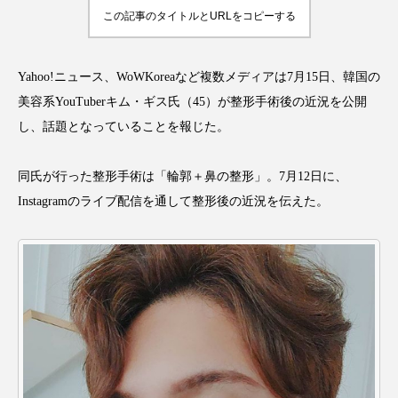
アンチエイジング
アンチソリチュード
この記事のタイトルとURLをコピーする
インタビュー
インナービューティー 冷え
Yahoo!ニュース、WoWKoreaなど複数メディアは7月15日、韓国の
インナービューティーアワード2025受賞商品
美容系YouTuberキム・ギス氏（45）が整形手術後の近況を公開
し、話題となっていることを報じた。
ウェアラブルデバイス
ウェルネス
同氏が行った整形手術は「輪郭＋鼻の整形」。7月12日に、
ウェルビーイング
エイジングケア
Instagramのライブ配信を通して整形後の近況を伝えた。
エクソソーム
オーガニック
オゾン
カウンセラー
カウンセリング
カカイオイル
ガジェット
キーワード
クルエルティフリー
クレンジング